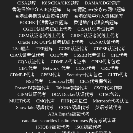
CISA题库
K8S/CKA/CKS题库
DAMA/CDGP题库
香港保险中介人IIQE题库
kpmg德勤pwc安永ey网申题库
香港证券期货从业资格题库
香港保险中介人资格题库
BOCHK中银香港OT题库
香港地产代理资格题库
CGEIT认证考试线上代考
CISA认证考试代考
CISM认证考试线上代考
CRISC认证考试线上代考
Oracle 19c OCP认证考试线上代考
CCNA认证代考
LSat题库
iTEP题库
CCNP认证代考
CDPSE认证代考
CIA认证考试代考
CQE代考
CSSBB代考证书
CFE代考
CQA认证代考
CDMP-A代考证书
CPIM代考包过
CIPT代考
Network+代考
CGSS代考
CRE代考
CDMP-P代考
CPSM代考
Security+代考包过
CLTD代考
NSE代考
Coursera代刷
CICS代考保包过
Power BI認證代考
Tableau認證代考
CSCP代考作弊
CIPM认证代考
DCA Docker认证代考
CTSC包过,
MUET代考
CMQ代考
PHR代考包过
Microsoft代考认证
Snowflake認證代考
CCNA認證代考
英语考试代考
ABA España認證代考
canadian securities institute/courses 所有考试认证
ISTQB®認證代考
iSQI認證代考