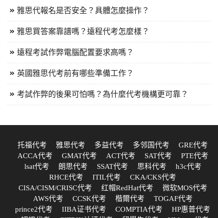
雅思代報名是否安全？具體怎麼操作？
雅思買答案靠譜嗎？遠程代考怎麼樣？
遠程考試作弊電腦配置要求高嗎？
英國雅思代考前有哪些準備工作？
考試作弊的後果可怕嗎？為什麼代考機構更可靠？
托福代考
雅思代考
多益代考
多邻国代考
GRE代考
ACCA代考
GMAT代考
ACT代考
SAT代考
PTE代考
lsat代考
朗思代考
SSAT代考
思科代考
h3c代考
RHCE代考
ITIL代考
CKA/CKS代考
CISA/CISM/CRISC代考
红帽RedHat代考
微软MOS代考
AWS代考
CCSK代考
楷爾代考
TOGAF代考
prince2代考
IIBA证书代考
COMPTIA代考
HP惠普代考