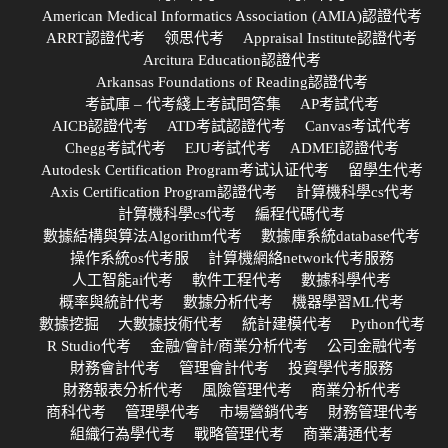
American Medical Informatics Association (AMIA)認證代考
ARRT認證代考
领思代考
Appraisal Institute認證代考
Arcitura Education認證代考
Arkansas Foundations of Reading認證代考
考試庫 – 代考綫上考試問答集
AP考試代考
AICB認證代考
ATD考試認證代考
Canvas考试代考
Chegg考試代考
EJU考試代考
ADMEI認證代考
Autodesk Certification Program考试认证代考
留學生代考
Axis Certification Program認證代考
計算機科學cs代考
計算機科學cs代考
編程代碼代考
數據結構與算法Algorithm代考
數據庫系統database代考
操作系統os代考服
計算機網絡network代考服務
人工智能ai代考
軟件工程代考
數據科學代考
概率與統計代考
數據分析代考
機器學習ML代考
數據挖掘
大數據技術代考
統計建模代考
Python代考
R Studio代考
金融/會計/商業分析代考
公司金融代考
財務會計代考
管理會計代考
投資學代考服務
財務報表分析代考
風險管理代考
商業分析代考
商科代考
管理學代考
市場營銷代考
財務管理代考
組織行為學代考
戰略管理代考
商業溝通代考