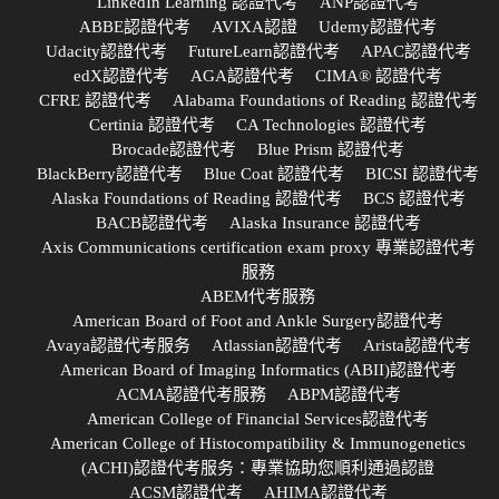
LinkedIn Learning 認證代考
ANP認證代考
ABBE認證代考
AVIXA認證
Udemy認證代考
Udacity認證代考
FutureLearn認證代考
APAC認證代考
edX認證代考
AGA認證代考
CIMA® 認證代考
CFRE 認證代考
Alabama Foundations of Reading 認證代考
Certinia 認證代考
CA Technologies 認證代考
Brocade認證代考
Blue Prism 認證代考
BlackBerry認證代考
Blue Coat 認證代考
BICSI 認證代考
Alaska Foundations of Reading 認證代考
BCS 認證代考
BACB認證代考
Alaska Insurance 認證代考
Axis Communications certification exam proxy 專業認證代考
服務
ABEM代考服務
American Board of Foot and Ankle Surgery認證代考
Avaya認證代考服务
Atlassian認證代考
Arista認證代考
American Board of Imaging Informatics (ABII)認證代考
ACMA認證代考服務
ABPM認證代考
American College of Financial Services認證代考
American College of Histocompatibility & Immunogenetics
(ACHI)認證代考服务：專業協助您順利通過認證
ACSM認證代考
AHIMA認證代考