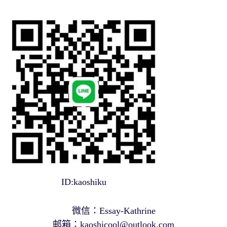
ID:kaoshiku
微信：Essay-Kathrine
邮箱：
kaoshicool@outlook.com