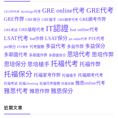
GRE代考
GRE online代考
duolingo代考
CELPIP代考
GRE作弊
GRE網考作弊
GRE保分
GRE槍手
GRE網考代考
IT認證
lsat online代考
GRE遠程代考
GRE考試
LSAT代考
LSAT保分
lsat作弊
PTE代考
pte online代考
多益代考
多益保分
多益作弊
pte保分
代考服務
PTE替考
思培代考
思培作弊
多鄰國代考
多鄰國作弊
多鄰國保分
托福代考
思培保分
思培槍手
托福作弊
托福保分
托福家考作弊
托福網考代考
托福槍手
雅思online代考
托福考試
託福cheating
託福代考服務
託福出貓
雅思代考
雅思保分
雅思作弊
近期文章