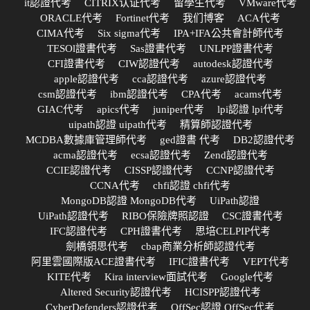
it認證代考
CITRIX认证代考
留學生代考
VMware代考
ORACLE代考
Fortinet代考
我们博客
ACA代考
CIMA代考
Six sigma代考
IPA+IFA公共會計師代考
TESOl證書代考
Sas證書代考
UNLPP證書代考
CFI證書代考
CIW認證代考
autodesk認證代考
apple認證代考
cca認證代考
azure認證代考
csm認證代考
ibm認證代考
CPA代考
acams代考
GIAC代考
apics代考
juniper代考
lpi認證 lpi代考
uipath認證 uipath代考
精算師認證代考
MCDBA數據庫管理師代考
ged證書 代考
DB2認證代考
acma認證代考
ecsa認證代考
Zend認證代考
CCIE認證代考
CISSP認證代考
CCNP認證代考
CCNA代考
chfi認證 chfi代考
MongoDB認證 MongoDB代考
UiPath認證
UiPath認證代考
RIBO保險牌照認證
CSC證書代考
IFC認證代考
CPH證書代考
思培CELPIP代考
劍橋領思代考
cbap商業分析師認證代考
阿里雲國際版ACE證書代考
IFIC證書代考
VEPT代考
KITE代考
Kira interview面試代考
Google代考
Altered Security認證代考
HCISPP認證代考
CyberDefenders認證代考
OffSec認證 OffSec代考