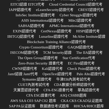
EITCI認證 EITCI代考
Cloud Credential Council認證代考
IAPP認證代考
eLearnSecurity認證代考
CREST認證代考
InfoSec Institute認證代考
Cyber Struggle認證代考
ASIS International認證代考
Mile2認證代考
SABSA認證代考
APMG International認證代考
EXIN認證代考
CertNexus認證代考
HISPI認證代考
IBITGQ認證代考
Lunarline認證代考
McAfee Institute認證
Blockchain Training Alliance認證代考
Crypto Consortium認證代考
GAQM認證代考
ISECOM認證代考
TCM Security認證
The IIA認證代考
The Open Group認證代考
Star Certification代考
Zero-Point Security 證書代考
EC First認證代考
CWNP認證代考
Kali認證代考
Check Point認證代考
Jamf認證 Jamf代考
OpenText認證代考
Palo Alto認證代考
Symantec認證代考
牛津Ellt內測考試代考
CUET內測考試代考
CDA數據分析師認證代考
天翼雲認證代考
CFA-ESG證書代考
華為認證代考
CFA ESG證書代考
ASQ CSSBB题库
AWS SAA C03 SAP C02 题库
CKA CKS CKAD认证题库
SAP PA认证题库
数据通信考试题库
RHCSA/RHCE题库