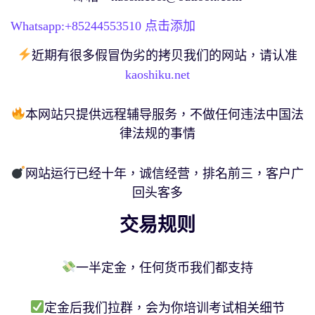
Whatsapp:+
85244553510
点击添加
近期有很多假冒伪劣的拷贝我们的网站，请认准
kaoshiku.net
本网站只提供远程辅导服务，不做任何违法中国法
律法规的事情
网站运行已经十年，诚信经营，排名前三，客户广
回头客多
交易规则
一半定金，任何货币我们都支持
定金后我们拉群，会为你培训考试相关细节