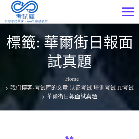
Skip
to
考試庫
content
標籤:
華爾街日報面
試真題
Home
我们博客-考试库的文章 认证考试 培训考试 IT考试
華爾街日報面試真題
名企