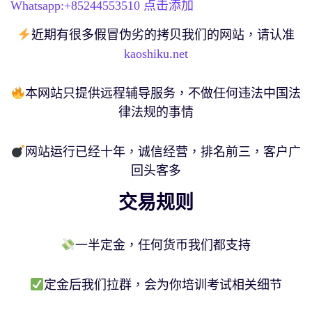
Whatsapp:+
85244553510
点击添加
近期有很多假冒伪劣的拷贝我们的网站，请认准
kaoshiku.net
本网站只提供远程辅导服务，不做任何违法中国法
律法规的事情
网站运行已经十年，诚信经营，排名前三，客户广
回头客多
交易规则
一半定金，任何货币我们都支持
定金后我们拉群，会为你培训考试相关细节