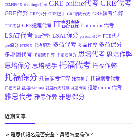
GRE代考
GRE online代考
duolingo代考
CELPIP代考
GRE作弊
GRE網考作弊
GRE保分
GRE槍手
GRE網考代考
IT認證
lsat online代考
GRE遠程代考
GRE考試
LSAT代考
LSAT保分
lsat作弊
PTE代考
pte online代考
多益代考
多益保分
多益作弊
pte保分
代考服務
PTE替考
思培代考
思培作弊
多鄰國代考
多鄰國作弊
多鄰國保分
托福代考
思培保分
思培槍手
托福作弊
托福保分
托福家考作弊
托福網考代考
托福槍手
雅思online代考
托福考試
託福cheating
託福代考服務
託福出貓
雅思代考
雅思保分
雅思作弊
近期文章
雅思代報名是否安全？具體怎麼操作？