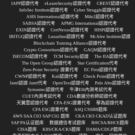
IAPP認證代考
eLearnSecurity認證代考
CREST認證代考
InfoSec Institute認證代考
Cyber Struggle認證代考
ASIS International認證代考
Mile2認證代考
SABSA認證代考
APMG International認證代考
EXIN認證代考
CertNexus認證代考
HISPI認證代考
IBITGQ認證代考
Lunarline認證代考
McAfee Institute認證
Blockchain Training Alliance認證代考
Crypto Consortium認證代考
GAQM認證代考
ISECOM認證代考
TCM Security認證
The IIA認證代考
The Open Group認證代考
Star Certification代考
Zero-Point Security 證書代考
EC First認證代考
CWNP認證代考
Kali認證代考
Check Point認證代考
Jamf認證 Jamf代考
OpenText認證代考
Palo Alto認證代考
Symantec認證代考
牛津Ellt內測考試代考
CUET內測考試代考
CDA數據分析師認證代考
天翼雲認證代考
CFA-ESG證書代考
華為認證代考
CFA ESG證書代考
ASQ CSSBB题库
AWS SAA C03 SAP C02 题库
CKA CKS CKAD认证题库
SAP PA认证题库
数据通信考试题库
RHCSA/RHCE题库
CISA题库
K8S/CKA/CKS题库
DAMA/CDGP题库