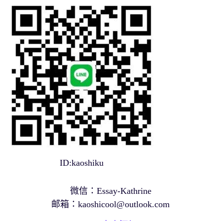
ID:kaoshiku
微信：Essay-Kathrine
邮箱：
kaoshicool@outlook.com