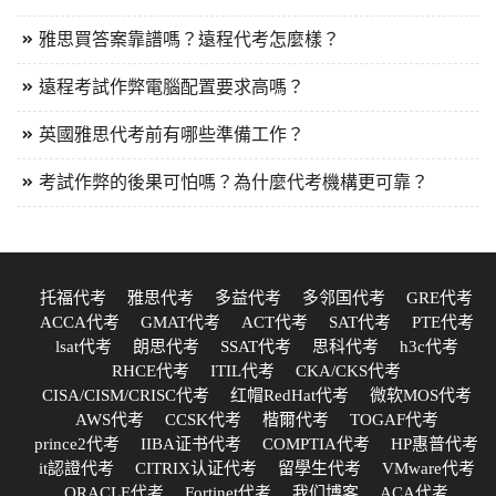
雅思買答案靠譜嗎？遠程代考怎麼樣？
遠程考試作弊電腦配置要求高嗎？
英國雅思代考前有哪些準備工作？
考試作弊的後果可怕嗎？為什麼代考機構更可靠？
托福代考
雅思代考
多益代考
多邻国代考
GRE代考
ACCA代考
GMAT代考
ACT代考
SAT代考
PTE代考
lsat代考
朗思代考
SSAT代考
思科代考
h3c代考
RHCE代考
ITIL代考
CKA/CKS代考
CISA/CISM/CRISC代考
红帽RedHat代考
微软MOS代考
AWS代考
CCSK代考
楷爾代考
TOGAF代考
prince2代考
IIBA证书代考
COMPTIA代考
HP惠普代考
it認證代考
CITRIX认证代考
留學生代考
VMware代考
ORACLE代考
Fortinet代考
我们博客
ACA代考