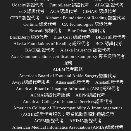
Udacity認證代考
FutureLearn認證代考
APAC認證代考
edX認證代考
AGA認證代考
CIMA® 認證代考
CFRE 認證代考
Alabama Foundations of Reading 認證代考
Certinia 認證代考
CA Technologies 認證代考
Brocade認證代考
Blue Prism 認證代考
BlackBerry認證代考
Blue Coat 認證代考
BICSI 認證代考
Alaska Foundations of Reading 認證代考
BCS 認證代考
BACB認證代考
Alaska Insurance 認證代考
Axis Communications certification exam proxy 專業認證代考
服務
ABEM代考服務
American Board of Foot and Ankle Surgery認證代考
Avaya認證代考服务
Atlassian認證代考
Arista認證代考
American Board of Imaging Informatics (ABII)認證代考
ACMA認證代考服務
ABPM認證代考
American College of Financial Services認證代考
American College of Histocompatibility & Immunogenetics
(ACHI)認證代考服务：專業協助您順利通過認證
ACSM認證代考
AHIMA認證代考
American Medical Informatics Association (AMIA)認證代考