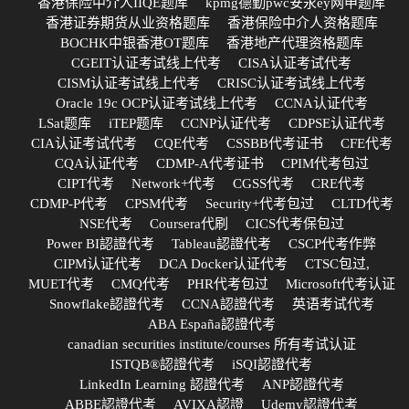
香港保险中介人IIQE题库
kpmg德勤pwc安永ey网申题库
香港证券期货从业资格题库
香港保险中介人资格题库
BOCHK中银香港OT题库
香港地产代理资格题库
CGEIT认证考试线上代考
CISA认证考试代考
CISM认证考试线上代考
CRISC认证考试线上代考
Oracle 19c OCP认证考试线上代考
CCNA认证代考
LSat题库
iTEP题库
CCNP认证代考
CDPSE认证代考
CIA认证考试代考
CQE代考
CSSBB代考证书
CFE代考
CQA认证代考
CDMP-A代考证书
CPIM代考包过
CIPT代考
Network+代考
CGSS代考
CRE代考
CDMP-P代考
CPSM代考
Security+代考包过
CLTD代考
NSE代考
Coursera代刷
CICS代考保包过
Power BI認證代考
Tableau認證代考
CSCP代考作弊
CIPM认证代考
DCA Docker认证代考
CTSC包过,
MUET代考
CMQ代考
PHR代考包过
Microsoft代考认证
Snowflake認證代考
CCNA認證代考
英语考试代考
ABA España認證代考
canadian securities institute/courses 所有考试认证
ISTQB®認證代考
iSQI認證代考
LinkedIn Learning 認證代考
ANP認證代考
ABBE認證代考
AVIXA認證
Udemy認證代考