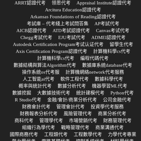
ARRT認證代考
领思代考
Appraisal Institute認證代考
Arcitura Education認證代考
Arkansas Foundations of Reading認證代考
考試庫 – 代考綫上考試問答集
AP考試代考
AICB認證代考
ATD考試認證代考
Canvas考试代考
Chegg考試代考
EJU考試代考
ADMEI認證代考
Autodesk Certification Program考试认证代考
留學生代考
Axis Certification Program認證代考
計算機科學cs代考
計算機科學cs代考
編程代碼代考
數據結構與算法Algorithm代考
數據庫系統database代考
操作系統os代考服
計算機網絡network代考服務
人工智能ai代考
軟件工程代考
數據科學代考
概率與統計代考
數據分析代考
機器學習ML代考
數據挖掘
大數據技術代考
統計建模代考
Python代考
R Studio代考
金融/會計/商業分析代考
公司金融代考
財務會計代考
管理會計代考
投資學代考服務
財務報表分析代考
風險管理代考
商業分析代考
商科代考
管理學代考
市場營銷代考
財務管理代考
組織行為學代考
戰略管理代考
商業溝通代考
國際商務代考
工程類代考
工程數學代考
力學代考專業