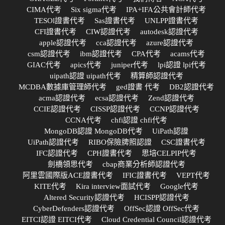
CIMA代考
Six sigma代考
IPA+IFA公共會計師代考
TESOl證書代考
Sas證書代考
UNLPP證書代考
CFI證書代考
CIW認證代考
autodesk認證代考
apple認證代考
cca認證代考
azure認證代考
csm認證代考
ibm認證代考
CPA代考
acams代考
GIAC代考
apics代考
juniper代考
lpi認證 lpi代考
uipath認證 uipath代考
精算師認證代考
MCDBA數據庫管理師代考
ged證書 代考
DB2認證代考
acma認證代考
ecsa認證代考
Zend認證代考
CCIE認證代考
CISSP認證代考
CCNP認證代考
CCNA代考
chfi認證 chfi代考
MongoDB認證 MongoDB代考
UiPath認證
UiPath認證代考
RIBO保險牌照認證
CSC證書代考
IFC認證代考
CPH證書代考
思培CELPIP代考
劍橋領思代考
cbap商業分析師認證代考
阿里雲國際版ACE證書代考
IFIC證書代考
VEPT代考
KITE代考
Kira interview面試代考
Google代考
Altered Security認證代考
HCISPP認證代考
CyberDefenders認證代考
OffSec認證 OffSec代考
EITCI認證 EITCI代考
Cloud Credential Council認證代考