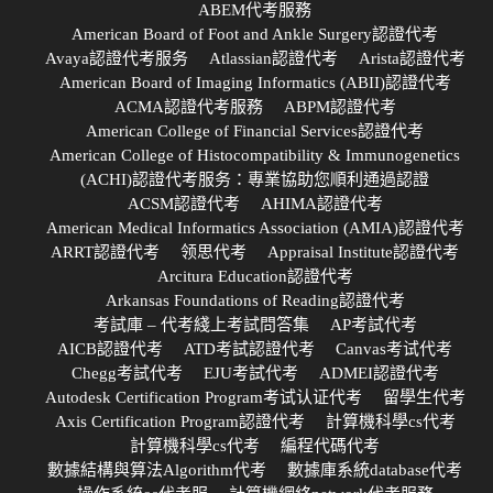
ABEM代考服務
American Board of Foot and Ankle Surgery認證代考
Avaya認證代考服务
Atlassian認證代考
Arista認證代考
American Board of Imaging Informatics (ABII)認證代考
ACMA認證代考服務
ABPM認證代考
American College of Financial Services認證代考
American College of Histocompatibility & Immunogenetics
(ACHI)認證代考服务：專業協助您順利通過認證
ACSM認證代考
AHIMA認證代考
American Medical Informatics Association (AMIA)認證代考
ARRT認證代考
领思代考
Appraisal Institute認證代考
Arcitura Education認證代考
Arkansas Foundations of Reading認證代考
考試庫 – 代考綫上考試問答集
AP考試代考
AICB認證代考
ATD考試認證代考
Canvas考试代考
Chegg考試代考
EJU考試代考
ADMEI認證代考
Autodesk Certification Program考试认证代考
留學生代考
Axis Certification Program認證代考
計算機科學cs代考
計算機科學cs代考
編程代碼代考
數據結構與算法Algorithm代考
數據庫系統database代考