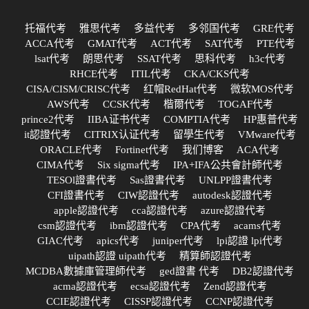
托福代考
雅思代考
多益代考
多邻国代考
GRE代考
ACCA代考
GMAT代考
ACT代考
SAT代考
PTE代考
lsat代考
朗思代考
SSAT代考
思科代考
h3c代考
RHCE代考
ITIL代考
CKA/CKS代考
CISA/CISM/CRISC代考
红帽RedHat代考
微软MOS代考
AWS代考
CCSK代考
楷爾代考
TOGAF代考
prince2代考
IIBA证书代考
COMPTIA代考
HP惠普代考
it認證代考
CITRIX认证代考
留學生代考
VMware代考
ORACLE代考
Fortinet代考
我们博客
ACA代考
CIMA代考
Six sigma代考
IPA+IFA公共會計師代考
TESOl證書代考
Sas證書代考
UNLPP證書代考
CFI證書代考
CIW認證代考
autodesk認證代考
apple認證代考
cca認證代考
azure認證代考
csm認證代考
ibm認證代考
CPA代考
acams代考
GIAC代考
apics代考
juniper代考
lpi認證 lpi代考
uipath認證 uipath代考
精算師認證代考
MCDBA數據庫管理師代考
ged證書 代考
DB2認證代考
acma認證代考
ecsa認證代考
Zend認證代考
CCIE認證代考
CISSP認證代考
CCNP認證代考