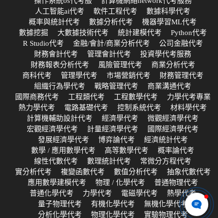
操作系統os代考服
計算機網絡network代考服務
人工智能ai代考
軟件工程代考
數據科學代考
概率與統計代考
數據分析代考
機器學習ML代考
數據挖掘
大數據技術代考
統計建模代考
Python代考
R Studio代考
金融/會計/商業分析代考
公司金融代考
財務會計代考
管理會計代考
投資學代考服務
財務報表分析代考
風險管理代考
商業分析代考
商科代考
管理學代考
市場營銷代考
財務管理代考
組織行為學代考
戰略管理代考
商業溝通代考
國際商務代考
工程類代考
工程數學代考
力學代考專業
熱力學代考
電路基礎代考
控制系統代考
材料學代考
計算機輔助設計代考
經濟學代考
微觀經濟學代考
宏觀經濟學代考
計量經濟學代考
國際經濟學代考
發展經濟學代考
博弈論代考
經濟統計代考
數學 / 應用數學代考
高等數學代考
概率論代考
線性代數代考
數理統計代考
常微分方程代考
實分析代考
複變函數代考
數值分析代考
抽象代數代考
應用數學建模代考
物理 / 化學代考
普通物理代考
普通化學代考
力學代考
電磁學代考
熱學代考
量子物理代考
有機化學代考
無機化學代考
分析化學代考
物理化學代考
實驗物理代考