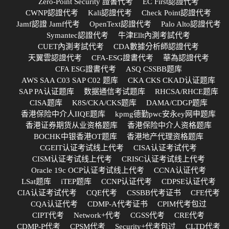
Zero-Point Security 證書代考
EC First認證代考
CWNP認證代考
Kali認證代考
Check Point認證代考
Jamf認證 Jamf代考
OpenText認證代考
Palo Alto認證代考
Symantec認證代考
牛津Ellt內測考試代考
CUET內測考試代考
CDA數據分析師認證代考
天翼雲認證代考
CFA-ESG證書代考
華為認證代考
CFA ESG證書代考
ASQ CSSBB题库
AWS SAA C03 SAP C02 题库
CKA CKS CKAD认证题库
SAP PA认证题库
数据通信考试题库
RHCSA/RHCE题库
CISA题库
K8S/CKA/CKS题库
DAMA/CDGP题库
香港保险中介人IIQE题库
kpmg德勤pwc安永ey网申题库
香港证券期货从业资格题库
香港保险中介人资格题库
BOCHK中银香港OT题库
香港地产代理资格题库
CGEIT认证考试线上代考
CISA认证考试代考
CISM认证考试线上代考
CRISC认证考试线上代考
Oracle 19c OCP认证考试线上代考
CCNA认证代考
LSat题库
iTEP题库
CCNP认证代考
CDPSE认证代考
CIA认证考试代考
CQE代考
CSSBB代考证书
CFE代考
CQA认证代考
CDMP-A代考证书
CPIM代考包过
CIPT代考
Network+代考
CGSS代考
CRE代考
CDMP-P代考
CPSM代考
Security+代考包过
CLTD代考