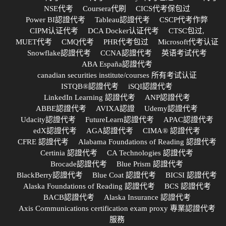
NSE代考
Coursera代刷
CICS代考保包过
Power BI認證代考
Tableau認證代考
CSCP代考作弊
CIPM认证代考
DCA Docker认证代考
CTSC包过,
MUET代考
CMQ代考
PHR代考包过
Microsoft代考认证
Snowflake認證代考
CCNA認證代考
英语考试代考
ABA España認證代考
canadian securities institute/courses 所有考试认证
ISTQB®認證代考
iSQI認證代考
LinkedIn Learning 認證代考
ANP認證代考
ABBE認證代考
AVIXA認證
Udemy認證代考
Udacity認證代考
FutureLearn認證代考
APAC認證代考
edX認證代考
AGA認證代考
CIMA® 認證代考
CFRE 認證代考
Alabama Foundations of Reading 認證代考
Certinia 認證代考
CA Technologies 認證代考
Brocade認證代考
Blue Prism 認證代考
BlackBerry認證代考
Blue Coat 認證代考
BICSI 認證代考
Alaska Foundations of Reading 認證代考
BCS 認證代考
BACB認證代考
Alaska Insurance 認證代考
Axis Communications certification exam proxy 專業認證代考
服務