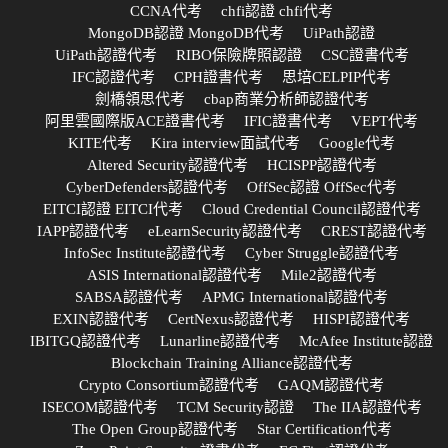
CCNA代考
chfi認證 chfi代考
MongoDB認證 MongoDB代考
UiPath認證
UiPath認證代考
RIBO保險牌照認證
CSC證書代考
IFC認證代考
CPH證書代考
思培CELPIP代考
劍橋領思代考
cbap商業分析師認證代考
阿里雲國際版ACE證書代考
IFIC證書代考
VEPT代考
KITE代考
Kira interview面試代考
Google代考
Altered Security認證代考
HCISPP認證代考
CyberDefenders認證代考
OffSec認證 OffSec代考
EITCI認證 EITCI代考
Cloud Credential Council認證代考
IAPP認證代考
eLearnSecurity認證代考
CREST認證代考
InfoSec Institute認證代考
Cyber Struggle認證代考
ASIS International認證代考
Mile2認證代考
SABSA認證代考
APMG International認證代考
EXIN認證代考
CertNexus認證代考
HISPI認證代考
IBITGQ認證代考
Lunarline認證代考
McAfee Institute認證
Blockchain Training Alliance認證代考
Crypto Consortium認證代考
GAQM認證代考
ISECOM認證代考
TCM Security認證
The IIA認證代考
The Open Group認證代考
Star Certification代考