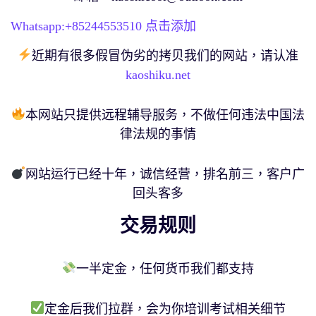
Whatsapp:+
85244553510
点击添加
近期有很多假冒伪劣的拷贝我们的网站，请认准
kaoshiku.net
本网站只提供远程辅导服务，不做任何违法中国法
律法规的事情
网站运行已经十年，诚信经营，排名前三，客户广
回头客多
交易规则
一半定金，任何货币我们都支持
定金后我们拉群，会为你培训考试相关细节