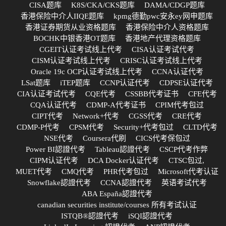
CISA题库
K8S/CKA/CKS题库
DAMA/CDGP题库
香港保险中介人IIQE题库
kpmg德勤pwc安永ey网申题库
香港证券期货从业资格题库
香港保险中介人资格题库
BOCHK中银香港OT题库
香港地产代理资格题库
CGEIT认证考试线上代考
CISA认证考试代考
CISM认证考试线上代考
CRISC认证考试线上代考
Oracle 19c OCP认证考试线上代考
CCNA认证代考
LSat题库
iTEP题库
CCNP认证代考
CDPSE认证代考
CIA认证考试代考
CQE代考
CSSBB代考证书
CFE代考
CQA认证代考
CDMP-A代考证书
CPIM代考包过
CIPT代考
Network+代考
CGSS代考
CRE代考
CDMP-P代考
CPSM代考
Security+代考包过
CLTD代考
NSE代考
Coursera代刷
CICS代考保包过
Power BI認證代考
Tableau認證代考
CSCP代考作弊
CIPM认证代考
DCA Docker认证代考
CTSC包过,
MUET代考
CMQ代考
PHR代考包过
Microsoft代考认证
Snowflake認證代考
CCNA認證代考
英语考试代考
ABA España認證代考
canadian securities institute/courses 所有考试认证
ISTQB®認證代考
iSQI認證代考