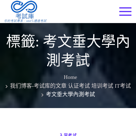
Skip
to
考試庫
content
標籤:
考文垂大學內
測考試
Home
我们博客-考试库的文章 认证考试 培训考试 IT考试
考文垂大學內測考試
入学考试