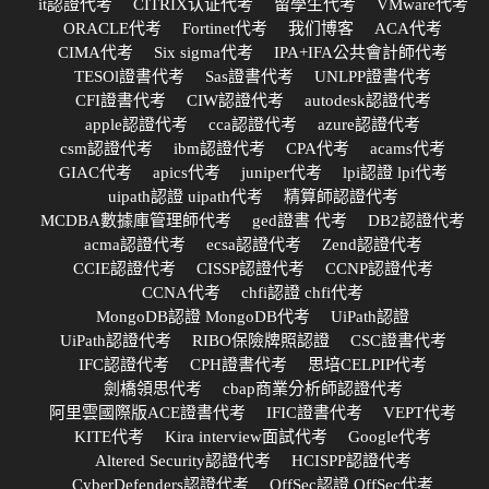
it認證代考
CITRIX认证代考
留學生代考
VMware代考
ORACLE代考
Fortinet代考
我们博客
ACA代考
CIMA代考
Six sigma代考
IPA+IFA公共會計師代考
TESOl證書代考
Sas證書代考
UNLPP證書代考
CFI證書代考
CIW認證代考
autodesk認證代考
apple認證代考
cca認證代考
azure認證代考
csm認證代考
ibm認證代考
CPA代考
acams代考
GIAC代考
apics代考
juniper代考
lpi認證 lpi代考
uipath認證 uipath代考
精算師認證代考
MCDBA數據庫管理師代考
ged證書 代考
DB2認證代考
acma認證代考
ecsa認證代考
Zend認證代考
CCIE認證代考
CISSP認證代考
CCNP認證代考
CCNA代考
chfi認證 chfi代考
MongoDB認證 MongoDB代考
UiPath認證
UiPath認證代考
RIBO保險牌照認證
CSC證書代考
IFC認證代考
CPH證書代考
思培CELPIP代考
劍橋領思代考
cbap商業分析師認證代考
阿里雲國際版ACE證書代考
IFIC證書代考
VEPT代考
KITE代考
Kira interview面試代考
Google代考
Altered Security認證代考
HCISPP認證代考
CyberDefenders認證代考
OffSec認證 OffSec代考