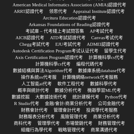
American Medical Informatics Association (AMIA)認證代考
ARRT認證代考
领思代考
Appraisal Institute認證代考
Arcitura Education認證代考
Arkansas Foundations of Reading認證代考
考試庫 – 代考綫上考試問答集
AP考試代考
AICB認證代考
ATD考試認證代考
Canvas考试代考
Chegg考試代考
EJU考試代考
ADMEI認證代考
Autodesk Certification Program考试认证代考
留學生代考
Axis Certification Program認證代考
計算機科學cs代考
計算機科學cs代考
編程代碼代考
數據結構與算法Algorithm代考
數據庫系統database代考
操作系統os代考服
計算機網絡network代考服務
人工智能ai代考
軟件工程代考
數據科學代考
概率與統計代考
數據分析代考
機器學習ML代考
數據挖掘
大數據技術代考
統計建模代考
Python代考
R Studio代考
金融/會計/商業分析代考
公司金融代考
財務會計代考
管理會計代考
投資學代考服務
財務報表分析代考
風險管理代考
商業分析代考
商科代考
管理學代考
市場營銷代考
財務管理代考
組織行為學代考
戰略管理代考
商業溝通代考