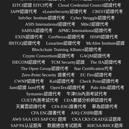
EITCI認證 EITCI代考
Cloud Credential Council認證代考
IAPP認證代考
eLearnSecurity認證代考
CREST認證代考
InfoSec Institute認證代考
Cyber Struggle認證代考
ASIS International認證代考
Mile2認證代考
SABSA認證代考
APMG International認證代考
EXIN認證代考
CertNexus認證代考
HISPI認證代考
IBITGQ認證代考
Lunarline認證代考
McAfee Institute認證
Blockchain Training Alliance認證代考
Crypto Consortium認證代考
GAQM認證代考
ISECOM認證代考
TCM Security認證
The IIA認證代考
The Open Group認證代考
Star Certification代考
Zero-Point Security 證書代考
EC First認證代考
CWNP認證代考
Kali認證代考
Check Point認證代考
Jamf認證 Jamf代考
OpenText認證代考
Palo Alto認證代考
Symantec認證代考
牛津Ellt內測考試代考
CUET內測考試代考
CDA數據分析師認證代考
天翼雲認證代考
CFA-ESG證書代考
華為認證代考
CFA ESG證書代考
ASQ CSSBB题库
AWS SAA C03 SAP C02 题库
CKA CKS CKAD认证题库
SAP PA认证题库
数据通信考试题库
RHCSA/RHCE题库