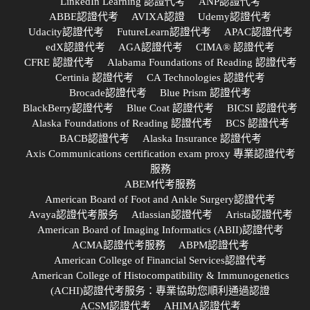
LinkedIn Learning 認證代考
ANP認證代考
ABBE認證代考
AVIXA認證
Udemy認證代考
Udacity認證代考
FutureLearn認證代考
APAC認證代考
edX認證代考
AGA認證代考
CIMA® 認證代考
CFRE 認證代考
Alabama Foundations of Reading 認證代考
Certinia 認證代考
CA Technologies 認證代考
Brocade認證代考
Blue Prism 認證代考
BlackBerry認證代考
Blue Coat 認證代考
BICSI 認證代考
Alaska Foundations of Reading 認證代考
BCS 認證代考
BACB認證代考
Alaska Insurance 認證代考
Axis Communications certification exam proxy 專業認證代考
服務
ABEM代考服務
American Board of Foot and Ankle Surgery認證代考
Avaya認證代考服务
Atlassian認證代考
Arista認證代考
American Board of Imaging Informatics (ABII)認證代考
ACMA認證代考服務
ABPM認證代考
American College of Financial Services認證代考
American College of Histocompatibility & Immunogenetics
(ACHI)認證代考服务：專業協助您順利通過認證
ACSM認證代考
AHIMA認證代考