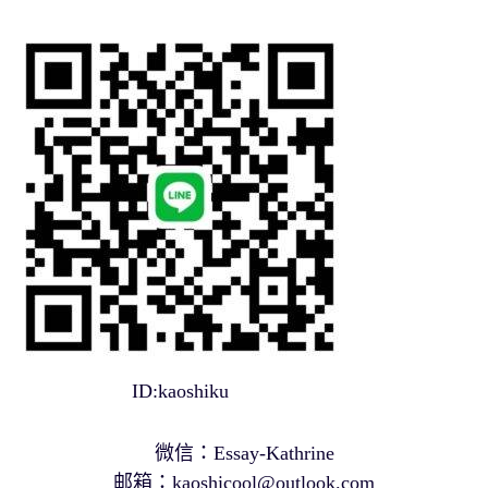
ID:kaoshiku
微信：Essay-Kathrine
邮箱：
kaoshicool@outlook.com