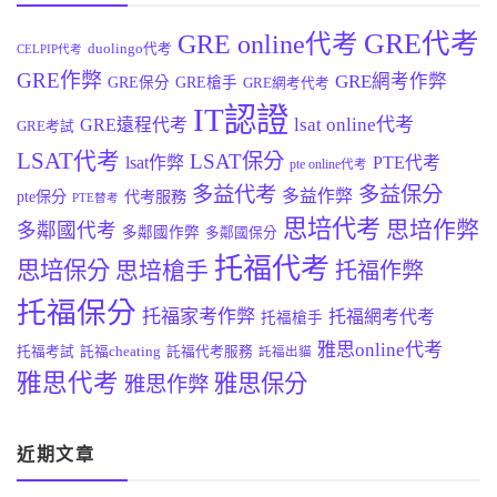
GRE代考
GRE online代考
duolingo代考
CELPIP代考
GRE作弊
GRE網考作弊
GRE保分
GRE槍手
GRE網考代考
IT認證
lsat online代考
GRE遠程代考
GRE考試
LSAT代考
LSAT保分
lsat作弊
PTE代考
pte online代考
多益代考
多益保分
多益作弊
pte保分
代考服務
PTE替考
思培代考
思培作弊
多鄰國代考
多鄰國作弊
多鄰國保分
托福代考
思培保分
思培槍手
托福作弊
托福保分
托福家考作弊
托福網考代考
托福槍手
雅思online代考
托福考試
託福cheating
託福代考服務
託福出貓
雅思代考
雅思保分
雅思作弊
近期文章