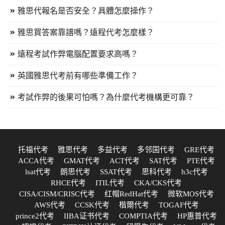
雅思代報名是否安全？具體怎麼操作？
雅思買答案靠譜嗎？遠程代考怎麼樣？
遠程考試作弊電腦配置要求高嗎？
英國雅思代考前有哪些準備工作？
考試作弊的後果可怕嗎？為什麼代考機構更可靠？
托福代考
雅思代考
多益代考
多邻国代考
GRE代考
ACCA代考
GMAT代考
ACT代考
SAT代考
PTE代考
lsat代考
朗思代考
SSAT代考
思科代考
h3c代考
RHCE代考
ITIL代考
CKA/CKS代考
CISA/CISM/CRISC代考
红帽RedHat代考
微软MOS代考
AWS代考
CCSK代考
楷爾代考
TOGAF代考
prince2代考
IIBA证书代考
COMPTIA代考
HP惠普代考