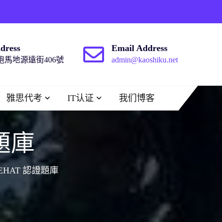
dress
Email Address
馬地源遠街406號
admin@kaoshiku.net
雅思代考
IT认证
我们博客
題庫
EHAT 認證題庫