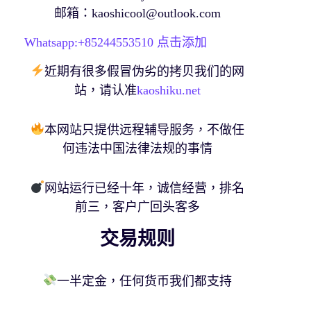
邮箱：
kaoshicool@outlook.com
Whatsapp:+
85244553510
点击添加
近期有很多假冒伪劣的拷贝我们的网
站，请认准
kaoshiku.net
本网站只提供远程辅导服务，不做任
何违法中国法律法规的事情
网站运行已经十年，诚信经营，排名
前三，客户广回头客多
交易规则
一半定金，任何货币我们都支持