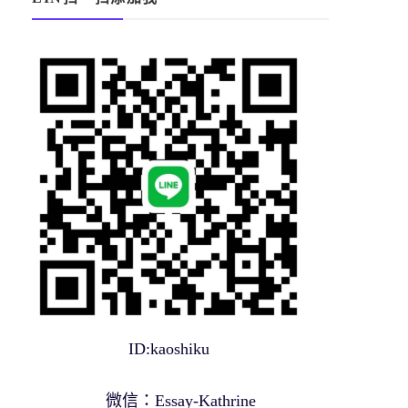
ID:kaoshiku
微信：Essay-Kathrine