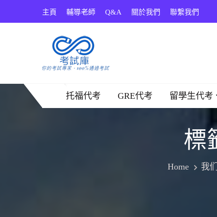
Skip
主頁
輔導老師
Q&A
關於我們
聯繫我們
to
content
考試庫
托福代考
GRE代考
留學生代考
標
Home
我们