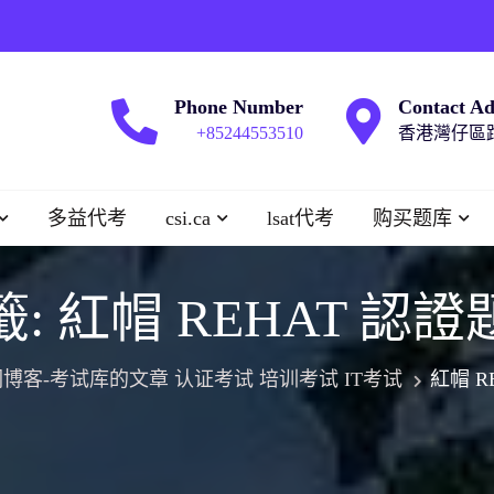
Phone Number
Contact Ad
+85244553510
香港灣仔區跑
多益代考
csi.ca
lsat代考
购买题库
籤:
紅帽 REHAT 認證
博客-考试库的文章 认证考试 培训考试 IT考试
紅帽 R