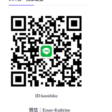
ID:kaoshiku
微信：Essay-Kathrine