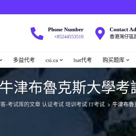
Phone Number
Contact Ad
+85244553510
香港灣仔區跑
多益代考
csi.ca
lsat代考
购买题库
牛津布魯克斯大學考
客-考试库的文章 认证考试 培训考试 IT考试
牛津布魯