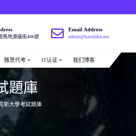
dress
Email Address
馬地源遠街406號
admin@kaoshiku.net
雅思代考
IT认证
我们博客
試題庫
克斯大學考試題庫