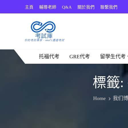
Skip
主頁
輔導老師
Q&A
關於我們
聯繫我們
to
content
考試庫
托福代考
GRE代考
留學生代考
標籤:
Home
我们博