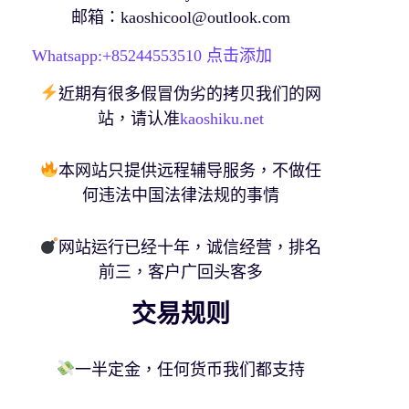
邮箱：
kaoshicool@outlook.com
Whatsapp:+
85244553510
点击添加
近期有很多假冒伪劣的拷贝我们的网
站，请认准
kaoshiku.net
本网站只提供远程辅导服务，不做任
何违法中国法律法规的事情
网站运行已经十年，诚信经营，排名
前三，客户广回头客多
交易规则
一半定金，任何货币我们都支持