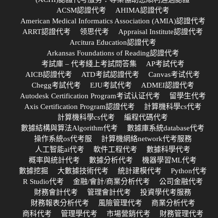
ACSM認證代考
AHIMA認證代考
American Medical Informatics Association (AMIA)認證代考
ARRT認證代考
领思代考
Appraisal Institute認證代考
Arcitura Education認證代考
Arkansas Foundations of Reading認證代考
考試庫 – 代考綫上考試問答集
AP考試代考
AICB認證代考
ATD考試認證代考
Canvas考试代考
Chegg考試代考
EJU考試代考
ADMEI認證代考
Autodesk Certification Program考试认证代考
留學生代考
Axis Certification Program認證代考
計算機科學cs代考
計算機科學cs代考
編程代碼代考
數據結構與算法Algorithm代考
數據庫系統database代考
操作系統os代考服
計算機網絡network代考服務
人工智能ai代考
軟件工程代考
數據科學代考
概率與統計代考
數據分析代考
機器學習ML代考
數據挖掘
大數據技術代考
統計建模代考
Python代考
R Studio代考
金融/會計/商業分析代考
公司金融代考
財務會計代考
管理會計代考
投資學代考服務
財務報表分析代考
風險管理代考
商業分析代考
商科代考
管理學代考
市場營銷代考
財務管理代考