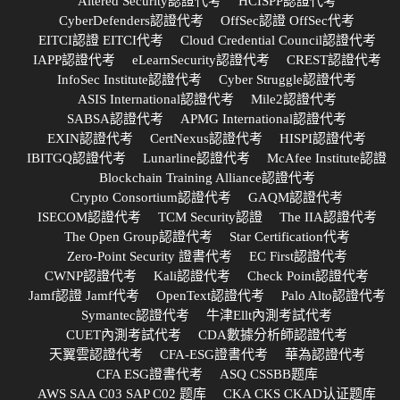
Altered Security認證代考
HCISPP認證代考
CyberDefenders認證代考
OffSec認證 OffSec代考
EITCI認證 EITCI代考
Cloud Credential Council認證代考
IAPP認證代考
eLearnSecurity認證代考
CREST認證代考
InfoSec Institute認證代考
Cyber Struggle認證代考
ASIS International認證代考
Mile2認證代考
SABSA認證代考
APMG International認證代考
EXIN認證代考
CertNexus認證代考
HISPI認證代考
IBITGQ認證代考
Lunarline認證代考
McAfee Institute認證
Blockchain Training Alliance認證代考
Crypto Consortium認證代考
GAQM認證代考
ISECOM認證代考
TCM Security認證
The IIA認證代考
The Open Group認證代考
Star Certification代考
Zero-Point Security 證書代考
EC First認證代考
CWNP認證代考
Kali認證代考
Check Point認證代考
Jamf認證 Jamf代考
OpenText認證代考
Palo Alto認證代考
Symantec認證代考
牛津Ellt內測考試代考
CUET內測考試代考
CDA數據分析師認證代考
天翼雲認證代考
CFA-ESG證書代考
華為認證代考
CFA ESG證書代考
ASQ CSSBB题库
AWS SAA C03 SAP C02 题库
CKA CKS CKAD认证题库