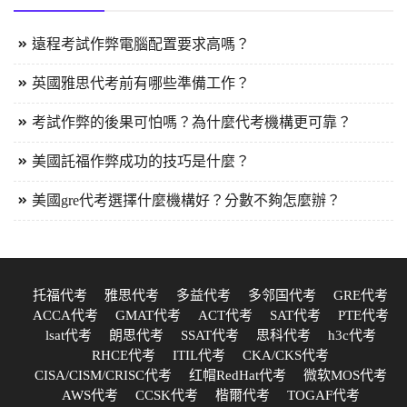
遠程考試作弊電腦配置要求高嗎？
英國雅思代考前有哪些準備工作？
考試作弊的後果可怕嗎？為什麼代考機構更可靠？
美國託福作弊成功的技巧是什麼？
美國gre代考選擇什麼機構好？分數不夠怎麼辦？
托福代考
雅思代考
多益代考
多邻国代考
GRE代考
ACCA代考
GMAT代考
ACT代考
SAT代考
PTE代考
lsat代考
朗思代考
SSAT代考
思科代考
h3c代考
RHCE代考
ITIL代考
CKA/CKS代考
CISA/CISM/CRISC代考
红帽RedHat代考
微软MOS代考
AWS代考
CCSK代考
楷爾代考
TOGAF代考