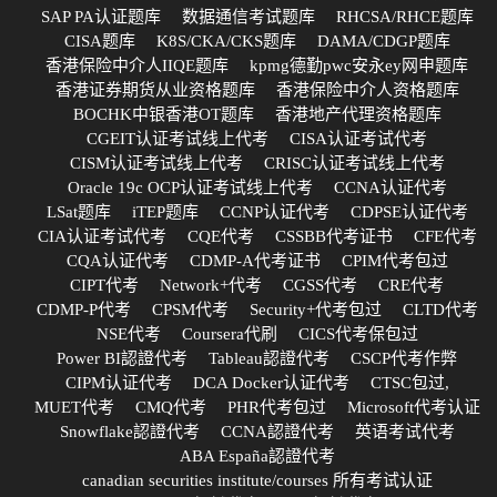
SAP PA认证题库
数据通信考试题库
RHCSA/RHCE题库
CISA题库
K8S/CKA/CKS题库
DAMA/CDGP题库
香港保险中介人IIQE题库
kpmg德勤pwc安永ey网申题库
香港证券期货从业资格题库
香港保险中介人资格题库
BOCHK中银香港OT题库
香港地产代理资格题库
CGEIT认证考试线上代考
CISA认证考试代考
CISM认证考试线上代考
CRISC认证考试线上代考
Oracle 19c OCP认证考试线上代考
CCNA认证代考
LSat题库
iTEP题库
CCNP认证代考
CDPSE认证代考
CIA认证考试代考
CQE代考
CSSBB代考证书
CFE代考
CQA认证代考
CDMP-A代考证书
CPIM代考包过
CIPT代考
Network+代考
CGSS代考
CRE代考
CDMP-P代考
CPSM代考
Security+代考包过
CLTD代考
NSE代考
Coursera代刷
CICS代考保包过
Power BI認證代考
Tableau認證代考
CSCP代考作弊
CIPM认证代考
DCA Docker认证代考
CTSC包过,
MUET代考
CMQ代考
PHR代考包过
Microsoft代考认证
Snowflake認證代考
CCNA認證代考
英语考试代考
ABA España認證代考
canadian securities institute/courses 所有考试认证