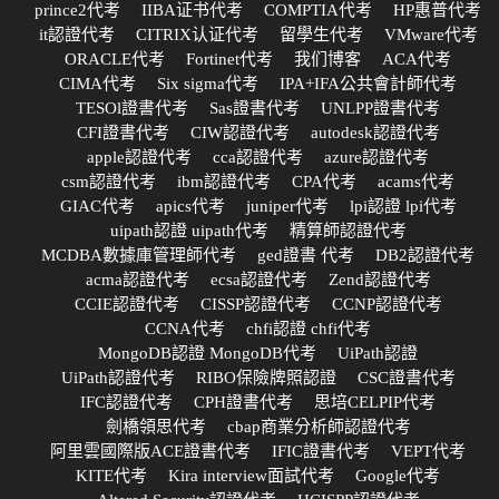
prince2代考
IIBA证书代考
COMPTIA代考
HP惠普代考
it認證代考
CITRIX认证代考
留學生代考
VMware代考
ORACLE代考
Fortinet代考
我们博客
ACA代考
CIMA代考
Six sigma代考
IPA+IFA公共會計師代考
TESOl證書代考
Sas證書代考
UNLPP證書代考
CFI證書代考
CIW認證代考
autodesk認證代考
apple認證代考
cca認證代考
azure認證代考
csm認證代考
ibm認證代考
CPA代考
acams代考
GIAC代考
apics代考
juniper代考
lpi認證 lpi代考
uipath認證 uipath代考
精算師認證代考
MCDBA數據庫管理師代考
ged證書 代考
DB2認證代考
acma認證代考
ecsa認證代考
Zend認證代考
CCIE認證代考
CISSP認證代考
CCNP認證代考
CCNA代考
chfi認證 chfi代考
MongoDB認證 MongoDB代考
UiPath認證
UiPath認證代考
RIBO保險牌照認證
CSC證書代考
IFC認證代考
CPH證書代考
思培CELPIP代考
劍橋領思代考
cbap商業分析師認證代考
阿里雲國際版ACE證書代考
IFIC證書代考
VEPT代考
KITE代考
Kira interview面試代考
Google代考