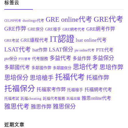
标签云
GRE代考
GRE online代考
duolingo代考
CELPIP代考
GRE作弊
GRE網考作弊
GRE保分
GRE槍手
GRE網考代考
IT認證
lsat online代考
GRE遠程代考
GRE考試
LSAT代考
LSAT保分
lsat作弊
PTE代考
pte online代考
多益代考
多益保分
多益作弊
pte保分
代考服務
PTE替考
思培代考
思培作弊
多鄰國代考
多鄰國作弊
多鄰國保分
托福代考
思培保分
思培槍手
托福作弊
托福保分
托福家考作弊
托福網考代考
托福槍手
雅思online代考
托福考試
託福cheating
託福代考服務
託福出貓
雅思代考
雅思保分
雅思作弊
近期文章