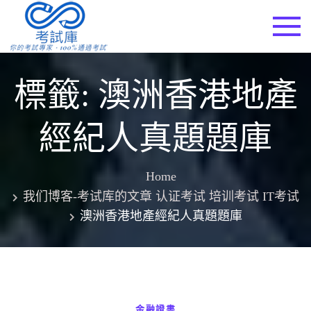
Skip
to
考試庫
content
標籤:
澳洲香港地產
經紀人真題題庫
Home
我们博客-考试库的文章 认证考试 培训考试 IT考试
澳洲香港地產經紀人真題題庫
金融證書