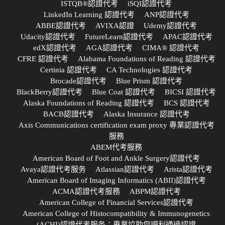
ISTQB®認證代考
iSQI認證代考
LinkedIn Learning 認證代考
ANP認證代考
ABBE認證代考
AVIXA認證
Udemy認證代考
Udacity認證代考
FutureLearn認證代考
APAC認證代考
edX認證代考
AGA認證代考
CIMA® 認證代考
CFRE 認證代考
Alabama Foundations of Reading 認證代考
Certinia 認證代考
CA Technologies 認證代考
Brocade認證代考
Blue Prism 認證代考
BlackBerry認證代考
Blue Coat 認證代考
BICSI 認證代考
Alaska Foundations of Reading 認證代考
BCS 認證代考
BACB認證代考
Alaska Insurance 認證代考
Axis Communications certification exam proxy 專業認證代考
服務
ABEM代考服務
American Board of Foot and Ankle Surgery認證代考
Avaya認證代考服务
Atlassian認證代考
Arista認證代考
American Board of Imaging Informatics (ABII)認證代考
ACMA認證代考服務
ABPM認證代考
American College of Financial Services認證代考
American College of Histocompatibility & Immunogenetics
(ACHI)認證代考服务：專業協助您順利通過認證