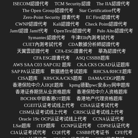
ISECOM認證代考
TCM Security認證
The IIA認證代考
The Open Group認證代考
Star Certification代考
Zero-Point Security 證書代考
EC First認證代考
CWNP認證代考
Kali認證代考
Check Point認證代考
Jamf認證 Jamf代考
OpenText認證代考
Palo Alto認證代考
Symantec認證代考
牛津Ellt內測考試代考
CUET內測考試代考
CDA數據分析師認證代考
天翼雲認證代考
CFA-ESG證書代考
華為認證代考
CFA ESG證書代考
ASQ CSSBB题库
AWS SAA C03 SAP C02 题库
CKA CKS CKAD认证题库
SAP PA认证题库
数据通信考试题库
RHCSA/RHCE题库
CISA题库
K8S/CKA/CKS题库
DAMA/CDGP题库
香港保险中介人IIQE题库
kpmg德勤pwc安永ey网申题库
香港证券期货从业资格题库
香港保险中介人资格题库
BOCHK中银香港OT题库
香港地产代理资格题库
CGEIT认证考试线上代考
CISA认证考试代考
CISM认证考试线上代考
CRISC认证考试线上代考
Oracle 19c OCP认证考试线上代考
CCNA认证代考
LSat题库
iTEP题库
CCNP认证代考
CDPSE认证代考
CIA认证考试代考
CQE代考
CSSBB代考证书
CFE代考