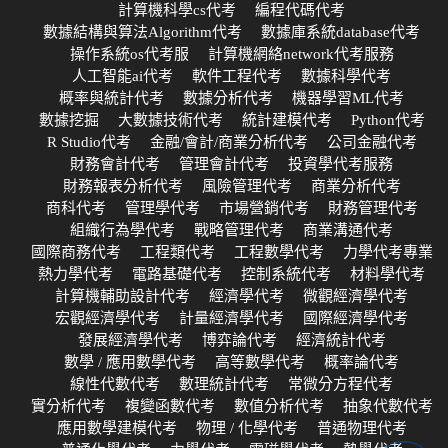
計算機科學cs代考
編程代碼代考
數據結構與算法Algorithm代考
數據庫系統database代考
操作系統os代考服
計算機網絡network代考服務
人工智能ai代考
軟件工程代考
數據科學代考
概率與統計代考
數據分析代考
機器學習ML代考
數據挖掘
大數據技術代考
統計建模代考
Python代考
R Studio代考
金融/會計/商業分析代考
公司金融代考
財務會計代考
管理會計代考
投資學代考服務
財務報表分析代考
風險管理代考
商業分析代考
商科代考
管理學代考
市場營銷代考
財務管理代考
組織行為學代考
戰略管理代考
商業溝通代考
國際商務代考
工程類代考
工程數學代考
力學代考專業
熱力學代考
電路基礎代考
控制系統代考
材料學代考
計算機輔助設計代考
經濟學代考
微觀經濟學代考
宏觀經濟學代考
計量經濟學代考
國際經濟學代考
發展經濟學代考
博弈論代考
經濟統計代考
數學 / 應用數學代考
高等數學代考
概率論代考
線性代數代考
數理統計代考
常微分方程代考
實分析代考
複變函數代考
數值分析代考
抽象代數代考
應用數學建模代考
物理 / 化學代考
普通物理代考