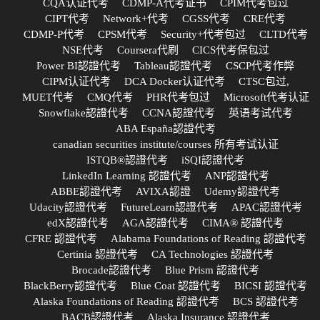
CQA认证代考
CDMP-A代考证书
CPIM代考包过
CIPT代考
Network+代考
CGSS代考
CRE代考
CDMP-P代考
CPSM代考
Security+代考包过
CLTD代考
NSE代考
Coursera代刷
CICS代考保包过
Power BI認證代考
Tableau認證代考
CSCP代考作弊
CIPM认证代考
DCA Docker认证代考
CTSC包过,
MUET代考
CMQ代考
PHR代考包过
Microsoft代考认证
Snowflake認證代考
CCNA認證代考
英语考试代考
ABA España認證代考
canadian securities institute/courses 所有考试认证
ISTQB®認證代考
iSQI認證代考
LinkedIn Learning 認證代考
ANP認證代考
ABBE認證代考
AVIXA認證
Udemy認證代考
Udacity認證代考
FutureLearn認證代考
APAC認證代考
edX認證代考
AGA認證代考
CIMA® 認證代考
CFRE 認證代考
Alabama Foundations of Reading 認證代考
Certinia 認證代考
CA Technologies 認證代考
Brocade認證代考
Blue Prism 認證代考
BlackBerry認證代考
Blue Coat 認證代考
BICSI 認證代考
Alaska Foundations of Reading 認證代考
BCS 認證代考
BACB認證代考
Alaska Insurance 認證代考