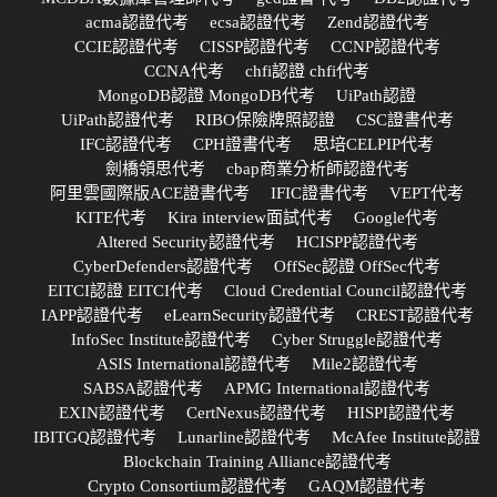
acma認證代考
ecsa認證代考
Zend認證代考
CCIE認證代考
CISSP認證代考
CCNP認證代考
CCNA代考
chfi認證 chfi代考
MongoDB認證 MongoDB代考
UiPath認證
UiPath認證代考
RIBO保險牌照認證
CSC證書代考
IFC認證代考
CPH證書代考
思培CELPIP代考
劍橋領思代考
cbap商業分析師認證代考
阿里雲國際版ACE證書代考
IFIC證書代考
VEPT代考
KITE代考
Kira interview面試代考
Google代考
Altered Security認證代考
HCISPP認證代考
CyberDefenders認證代考
OffSec認證 OffSec代考
EITCI認證 EITCI代考
Cloud Credential Council認證代考
IAPP認證代考
eLearnSecurity認證代考
CREST認證代考
InfoSec Institute認證代考
Cyber Struggle認證代考
ASIS International認證代考
Mile2認證代考
SABSA認證代考
APMG International認證代考
EXIN認證代考
CertNexus認證代考
HISPI認證代考
IBITGQ認證代考
Lunarline認證代考
McAfee Institute認證
Blockchain Training Alliance認證代考
Crypto Consortium認證代考
GAQM認證代考