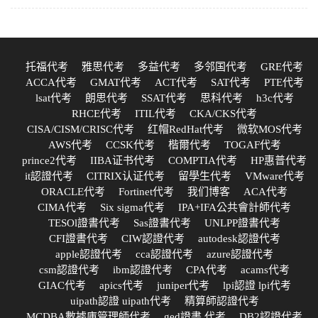
托福代考
雅思代考
多益代考
多邻国代考
GRE代考
ACCA代考
GMAT代考
ACT代考
SAT代考
PTE代考
lsat代考
朗思代考
SSAT代考
思科代考
h3c代考
RHCE代考
ITIL代考
CKA/CKS代考
CISA/CISM/CRISC代考
红帽RedHat代考
微软MOS代考
AWS代考
CCSK代考
楷爾代考
TOGAF代考
prince2代考
IIBA证书代考
COMPTIA代考
HP惠普代考
it認證代考
CITRIX认证代考
留學生代考
VMware代考
ORACLE代考
Fortinet代考
我们博客
ACA代考
CIMA代考
Six sigma代考
IPA+IFA公共會計師代考
TESOl證書代考
Sas證書代考
UNLPP證書代考
CFI證書代考
CIW認證代考
autodesk認證代考
apple認證代考
cca認證代考
azure認證代考
csm認證代考
ibm認證代考
CPA代考
acams代考
GIAC代考
apics代考
juniper代考
lpi認證 lpi代考
uipath認證 uipath代考
精算師認證代考
MCDBA數據庫管理師代考
ged證書 代考
DB2認證代考