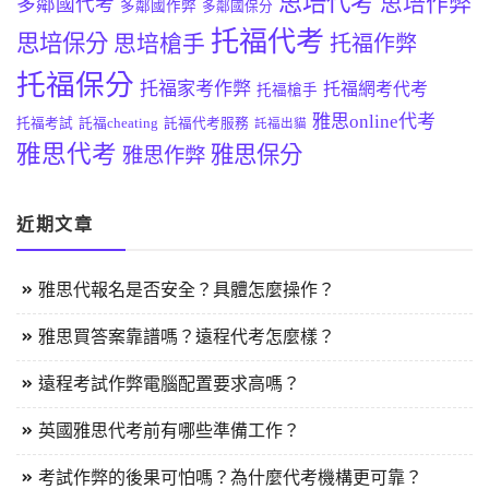
思培代考
思培作弊
多鄰國代考
多鄰國作弊
多鄰國保分
托福代考
思培保分
思培槍手
托福作弊
托福保分
托福家考作弊
托福網考代考
托福槍手
雅思online代考
托福考試
託福cheating
託福代考服務
託福出貓
雅思代考
雅思保分
雅思作弊
近期文章
雅思代報名是否安全？具體怎麼操作？
雅思買答案靠譜嗎？遠程代考怎麼樣？
遠程考試作弊電腦配置要求高嗎？
英國雅思代考前有哪些準備工作？
考試作弊的後果可怕嗎？為什麼代考機構更可靠？