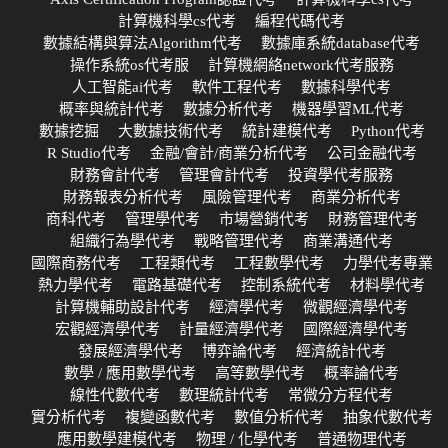
計算機科學cs代考
編程代碼代考
數據結構與算法Algorithm代考
數據庫系統database代考
操作系統os代考服
計算機網絡network代考服務
人工智能ai代考
軟件工程代考
數據科學代考
概率與統計代考
數據分析代考
機器學習ML代考
數據挖掘
大數據技術代考
統計建模代考
Python代考
R Studio代考
金融/會計/商業分析代考
公司金融代考
財務會計代考
管理會計代考
投資學代考服務
財務報表分析代考
風險管理代考
商業分析代考
商科代考
管理學代考
市場營銷代考
財務管理代考
組織行為學代考
戰略管理代考
商業溝通代考
國際商務代考
工程類代考
工程數學代考
力學代考專業
熱力學代考
電路基礎代考
控制系統代考
材料學代考
計算機輔助設計代考
經濟學代考
微觀經濟學代考
宏觀經濟學代考
計量經濟學代考
國際經濟學代考
發展經濟學代考
博弈論代考
經濟統計代考
數學 / 應用數學代考
高等數學代考
概率論代考
線性代數代考
數理統計代考
常微分方程代考
實分析代考
複變函數代考
數值分析代考
抽象代數代考
應用數學建模代考
物理 / 化學代考
普通物理代考