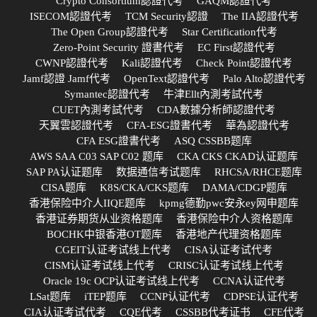
Crypto Consortium認證代考
GAQM認證代考
ISECOM認證代考
TCM Security認證
The IIA認證代考
The Open Group認證代考
Star Certification代考
Zero-Point Security 證書代考
EC First認證代考
CWNP認證代考
Kali認證代考
Check Point認證代考
Jamf認證 Jamf代考
OpenText認證代考
Palo Alto認證代考
Symantec認證代考
牛津Ellt內測考試代考
CUET內測考試代考
CDA數據分析師認證代考
天翼雲認證代考
CFA-ESG證書代考
華為認證代考
CFA ESG證書代考
ASQ CSSBB题库
AWS SAA C03 SAP C02 题库
CKA CKS CKAD认证题库
SAP PA认证题库
数据通信考试题库
RHCSA/RHCE题库
CISA题库
K8S/CKA/CKS题库
DAMA/CDGP题库
香港保险中介人IIQE题库
kpmg德勤pwc安永ey网申题库
香港证券期货从业资格题库
香港保险中介人资格题库
BOCHK中银香港OT题库
香港地产代理资格题库
CGEIT认证考试线上代考
CISA认证考试代考
CISM认证考试线上代考
CRISC认证考试线上代考
Oracle 19c OCP认证考试线上代考
CCNA认证代考
LSat题库
iTEP题库
CCNP认证代考
CDPSE认证代考
CIA认证考试代考
CQE代考
CSSBB代考证书
CFE代考