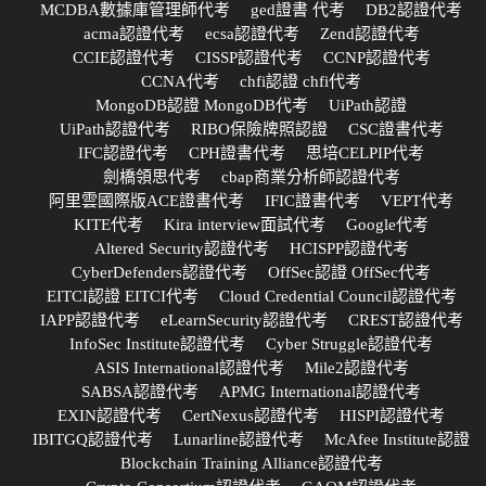
MCDBA數據庫管理師代考
ged證書 代考
DB2認證代考
acma認證代考
ecsa認證代考
Zend認證代考
CCIE認證代考
CISSP認證代考
CCNP認證代考
CCNA代考
chfi認證 chfi代考
MongoDB認證 MongoDB代考
UiPath認證
UiPath認證代考
RIBO保險牌照認證
CSC證書代考
IFC認證代考
CPH證書代考
思培CELPIP代考
劍橋領思代考
cbap商業分析師認證代考
阿里雲國際版ACE證書代考
IFIC證書代考
VEPT代考
KITE代考
Kira interview面試代考
Google代考
Altered Security認證代考
HCISPP認證代考
CyberDefenders認證代考
OffSec認證 OffSec代考
EITCI認證 EITCI代考
Cloud Credential Council認證代考
IAPP認證代考
eLearnSecurity認證代考
CREST認證代考
InfoSec Institute認證代考
Cyber Struggle認證代考
ASIS International認證代考
Mile2認證代考
SABSA認證代考
APMG International認證代考
EXIN認證代考
CertNexus認證代考
HISPI認證代考
IBITGQ認證代考
Lunarline認證代考
McAfee Institute認證
Blockchain Training Alliance認證代考