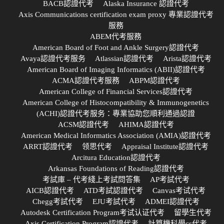
BACB認證代考
Alaska Insurance 認證代考
Axis Communications certification exam proxy 專業認證代考
服務
ABEM代考服務
American Board of Foot and Ankle Surgery認證代考
Avaya認證代考服务
Atlassian認證代考
Arista認證代考
American Board of Imaging Informatics (ABII)認證代考
ACMA認證代考服務
ABPM認證代考
American College of Financial Services認證代考
American College of Histocompatibility & Immunogenetics
(ACHI)認證代考服务：專業協助您順利通過認證
ACSM認證代考
AHIMA認證代考
American Medical Informatics Association (AMIA)認證代考
ARRT認證代考
领思代考
Appraisal Institute認證代考
Arcitura Education認證代考
Arkansas Foundations of Reading認證代考
考試庫 – 代考綫上考試問答集
AP考試代考
AICB認證代考
ATD考試認證代考
Canvas考试代考
Chegg考試代考
EJU考試代考
ADMEI認證代考
Autodesk Certification Program考试认证代考
留學生代考
Axis Certification Program認證代考
計算機科學cs代考