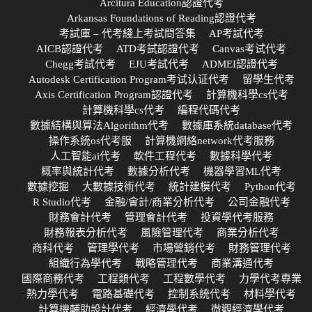
Arcitura Education認證代考
Arkansas Foundations of Reading認證代考
考試庫 – 代考綫上考試問答集
AP考試代考
AICB認證代考
ATD考試認證代考
Canvas考试代考
Chegg考試代考
EJU考試代考
ADMEI認證代考
Autodesk Certification Program考试认证代考
留學生代考
Axis Certification Program認證代考
計算機科學cs代考
計算機科學cs代考
編程代碼代考
數據結構與算法Algorithm代考
數據庫系統database代考
操作系統os代考服
計算機網絡network代考服務
人工智能ai代考
軟件工程代考
數據科學代考
概率與統計代考
數據分析代考
機器學習ML代考
數據挖掘
大數據技術代考
統計建模代考
Python代考
R Studio代考
金融/會計/商業分析代考
公司金融代考
財務會計代考
管理會計代考
投資學代考服務
財務報表分析代考
風險管理代考
商業分析代考
商科代考
管理學代考
市場營銷代考
財務管理代考
組織行為學代考
戰略管理代考
商業溝通代考
國際商務代考
工程類代考
工程數學代考
力學代考專業
熱力學代考
電路基礎代考
控制系統代考
材料學代考
計算機輔助設計代考
經濟學代考
微觀經濟學代考