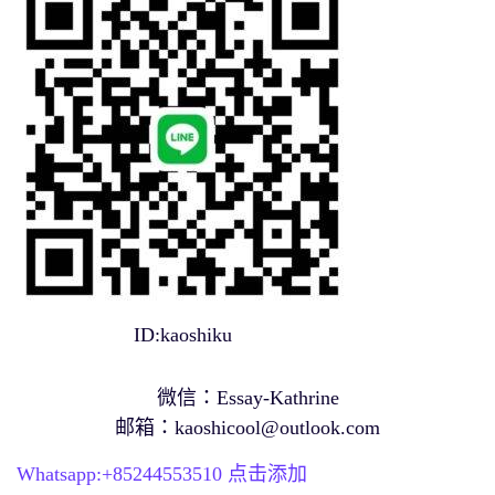
ID:kaoshiku
微信：Essay-Kathrine
邮箱：
kaoshicool@outlook.com
Whatsapp:+
85244553510
点击添加