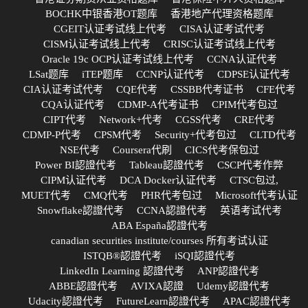
BOCHK中银香港OT题库
香港地产代理资格题库
CGEIT认证考试线上代考
CISA认证考试代考
CISM认证考试线上代考
CRISC认证考试线上代考
Oracle 19c OCP认证考试线上代考
CCNA认证代考
LSat题库
iTEP题库
CCNP认证代考
CDPSE认证代考
CIA认证考试代考
CQE代考
CSSBB代考证书
CFE代考
CQA认证代考
CDMP-A代考证书
CPIM代考包过
CIPT代考
Network+代考
CGSS代考
CRE代考
CDMP-P代考
CPSM代考
Security+代考包过
CLTD代考
NSE代考
Coursera代刷
CICS代考保包过
Power BI認證代考
Tableau認證代考
CSCP代考作弊
CIPM认证代考
DCA Docker认证代考
CTSC包过,
MUET代考
CMQ代考
PHR代考包过
Microsoft代考认证
Snowflake認證代考
CCNA認證代考
英语考试代考
ABA España認證代考
canadian securities institute/courses 所有考试认证
ISTQB®認證代考
iSQI認證代考
LinkedIn Learning 認證代考
ANP認證代考
ABBE認證代考
AVIXA認證
Udemy認證代考
Udacity認證代考
FutureLearn認證代考
APAC認證代考