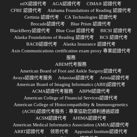
edX認證代考
AGA認證代考
CIMA® 認證代考
CFRE 認證代考
Alabama Foundations of Reading 認證代考
Certinia 認證代考
CA Technologies 認證代考
Brocade認證代考
Blue Prism 認證代考
BlackBerry認證代考
Blue Coat 認證代考
BICSI 認證代考
Alaska Foundations of Reading 認證代考
BCS 認證代考
BACB認證代考
Alaska Insurance 認證代考
Axis Communications certification exam proxy 專業認證代考
服務
ABEM代考服務
American Board of Foot and Ankle Surgery認證代考
Avaya認證代考服务
Atlassian認證代考
Arista認證代考
American Board of Imaging Informatics (ABII)認證代考
ACMA認證代考服務
ABPM認證代考
American College of Financial Services認證代考
American College of Histocompatibility & Immunogenetics
(ACHI)認證代考服务：專業協助您順利通過認證
ACSM認證代考
AHIMA認證代考
American Medical Informatics Association (AMIA)認證代考
ARRT認證代考
领思代考
Appraisal Institute認證代考