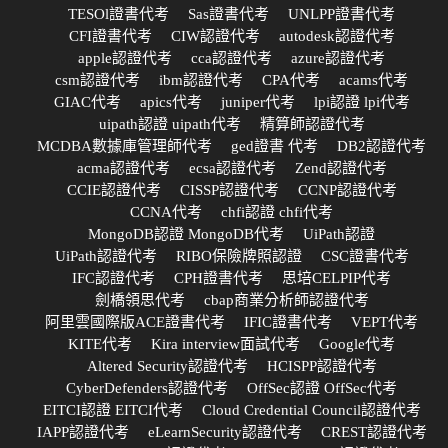
TESOl證書代考
Sas證書代考
UNLPP證書代考
CFI證書代考
CIW認證代考
autodesk認證代考
apple認證代考
cca認證代考
azure認證代考
csm認證代考
ibm認證代考
CPA代考
acams代考
GIAC代考
apics代考
juniper代考
lpi認證 lpi代考
uipath認證 uipath代考
精算師認證代考
MCDBA數據庫管理師代考
ged證書 代考
DB2認證代考
acma認證代考
ecsa認證代考
Zend認證代考
CCIE認證代考
CISSP認證代考
CCNP認證代考
CCNA代考
chfi認證 chfi代考
MongoDB認證 MongoDB代考
UiPath認證
UiPath認證代考
RIBO保險牌照認證
CSC證書代考
IFC認證代考
CPH證書代考
思培CELPIP代考
劍橋領思代考
cbap商業分析師認證代考
阿里雲國際版ACE證書代考
IFIC證書代考
VEPT代考
KITE代考
Kira interview面試代考
Google代考
Altered Security認證代考
HCISPP認證代考
CyberDefenders認證代考
OffSec認證 OffSec代考
EITCI認證 EITCI代考
Cloud Credential Council認證代考
IAPP認證代考
eLearnSecurity認證代考
CREST認證代考