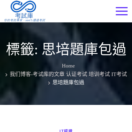
Skip
to
考試庫
content
標籤:
思培題庫包過
Home
我们博客-考试库的文章 认证考试 培训考试 IT考试
思培題庫包過
IT認證