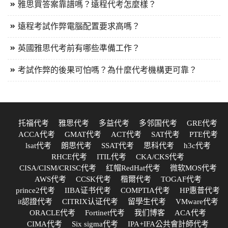
雅思買答案靠譜嗎？遠程代考怎麼樣？
遠程考試作弊電腦配置要求高嗎？
英國雅思代考前有哪些準備工作？
考試作弊的後果可怕嗎？為什麼代考機構更可靠？
托福代考
雅思代考
多益代考
多邻国代考
GRE代考
ACCA代考
GMAT代考
ACT代考
SAT代考
PTE代考
lsat代考
朗思代考
SSAT代考
思科代考
h3c代考
RHCE代考
ITIL代考
CKA/CKS代考
CISA/CISM/CRISC代考
红帽RedHat代考
微软MOS代考
AWS代考
CCSK代考
楷爾代考
TOGAF代考
prince2代考
IIBA证书代考
COMPTIA代考
HP惠普代考
it認證代考
CITRIX认证代考
留學生代考
VMware代考
ORACLE代考
Fortinet代考
我们博客
ACA代考
CIMA代考
Six sigma代考
IPA+IFA公共會計師代考