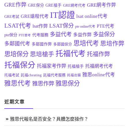
GRE作弊
GRE網考作弊
GRE保分
GRE槍手
GRE網考代考
IT認證
lsat online代考
GRE遠程代考
GRE考試
LSAT代考
LSAT保分
lsat作弊
PTE代考
pte online代考
多益代考
多益保分
多益作弊
pte保分
代考服務
PTE替考
思培代考
思培作弊
多鄰國代考
多鄰國作弊
多鄰國保分
托福代考
思培保分
思培槍手
托福作弊
托福保分
托福家考作弊
托福網考代考
托福槍手
雅思online代考
托福考試
託福cheating
託福代考服務
託福出貓
雅思代考
雅思保分
雅思作弊
近期文章
雅思代報名是否安全？具體怎麼操作？