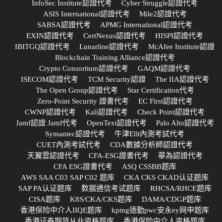
InfoSec Institute認證代考
Cyber Struggle認證代考
ASIS International認證代考
Mile2認證代考
SABSA認證代考
APMG International認證代考
EXIN認證代考
CertNexus認證代考
HISPI認證代考
IBITGQ認證代考
Lunarline認證代考
McAfee Institute認證
Blockchain Training Alliance認證代考
Crypto Consortium認證代考
GAQM認證代考
ISECOM認證代考
TCM Security認證
The IIA認證代考
The Open Group認證代考
Star Certification代考
Zero-Point Security 證書代考
EC First認證代考
CWNP認證代考
Kali認證代考
Check Point認證代考
Jamf認證 Jamf代考
OpenText認證代考
Palo Alto認證代考
Symantec認證代考
牛津Ellt內測考試代考
CUET內測考試代考
CDA數據分析師認證代考
天翼雲認證代考
CFA-ESG證書代考
華為認證代考
CFA ESG證書代考
ASQ CSSBB题库
AWS SAA C03 SAP C02 题库
CKA CKS CKAD认证题库
SAP PA认证题库
数据通信考试题库
RHCSA/RHCE题库
CISA题库
K8S/CKA/CKS题库
DAMA/CDGP题库
香港保险中介人IIQE题库
kpmg德勤pwc安永ey网申题库
香港证券期货从业资格题库
香港保险中介人资格题库