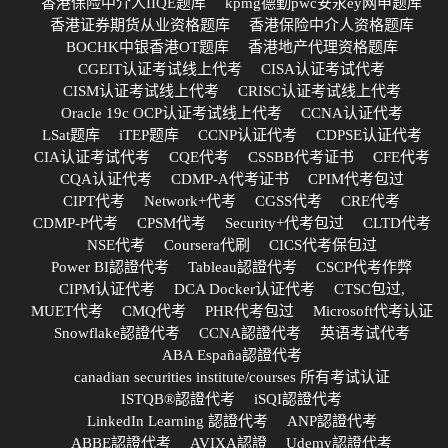
香港保险中介人IIQE题库
kpmg德勤pwc安永ey网申题库
香港证券期货从业资格题库
香港保险中介人资格题库
BOCHK中银香港OT题库
香港地产代理资格题库
CGEIT认证考试线上代考
CISA认证考试代考
CISM认证考试线上代考
CRISC认证考试线上代考
Oracle 19c OCP认证考试线上代考
CCNA认证代考
LSat题库
iTEP题库
CCNP认证代考
CDPSE认证代考
CIA认证考试代考
CQE代考
CSSBB代考证书
CFE代考
CQA认证代考
CDMP-A代考证书
CPIM代考包过
CIPT代考
Network+代考
CGSS代考
CRE代考
CDMP-P代考
CPSM代考
Security+代考包过
CLTD代考
NSE代考
Coursera代刷
CICS代考保包过
Power BI認證代考
Tableau認證代考
CSCP代考作弊
CIPM认证代考
DCA Docker认证代考
CTSC包过,
MUET代考
CMQ代考
PHR代考包过
Microsoft代考认证
Snowflake認證代考
CCNA認證代考
英语考试代考
ABA España認證代考
canadian securities institute/courses 所有考试认证
ISTQB®認證代考
iSQI認證代考
LinkedIn Learning 認證代考
ANP認證代考
ABBE認證代考
AVIXA認證
Udemy認證代考