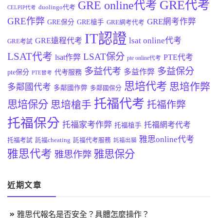
GRE代考
GRE online代考
duolingo代考
CELPIP代考
GRE作弊
GRE網考作弊
GRE保分
GRE槍手
GRE網考代考
IT認證
lsat online代考
GRE遠程代考
GRE考試
LSAT代考
LSAT保分
lsat作弊
PTE代考
pte online代考
多益代考
多益保分
多益作弊
pte保分
代考服務
PTE替考
思培代考
思培作弊
多鄰國代考
多鄰國作弊
多鄰國保分
托福代考
思培保分
思培槍手
托福作弊
托福保分
托福家考作弊
托福網考代考
托福槍手
雅思online代考
托福考試
託福cheating
託福代考服務
託福出貓
雅思代考
雅思保分
雅思作弊
近期文章
雅思代報名是否安全？具體怎麼操作？