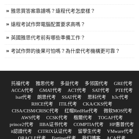
雅思買答案靠譜嗎？遠程代考怎麼樣？
遠程考試作弊電腦配置要求高嗎？
英國雅思代考前有哪些準備工作？
考試作弊的後果可怕嗎？為什麼代考機構更可靠？
托福代考
雅思代考
多益代考
多邻国代考
GRE代考
ACCA代考
GMAT代考
ACT代考
SAT代考
PTE代考
lsat代考
朗思代考
SSAT代考
思科代考
h3c代考
RHCE代考
ITIL代考
CKA/CKS代考
CISA/CISM/CRISC代考
红帽RedHat代考
微软MOS代考
AWS代考
CCSK代考
楷爾代考
TOGAF代考
prince2代考
IIBA证书代考
COMPTIA代考
HP惠普代考
it認證代考
CITRIX认证代考
留學生代考
VMware代考
ORACLE代考
Fortinet代考
我们博客
ACA代考