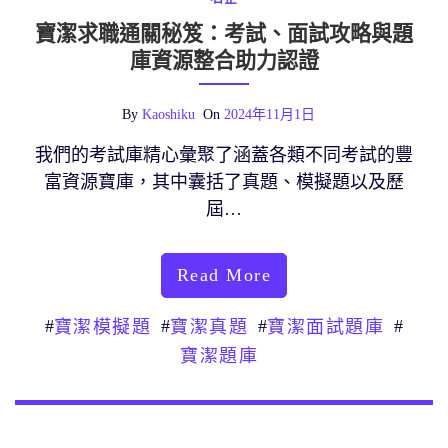
寶潔求職通關秘笈：考試、面試攻略與題
庫資源整合助力認證
By
Kaoshiku
On
2024年11月1日
我們的考試庫精心彙聚了涵蓋各類不同考試的豐
富資源寶庫，其中囊括了真題、模擬題以及歷
屆…
Read More
#
#
#
#
寶潔模擬題
寶潔真題
寶潔面試題庫
寶潔題庫