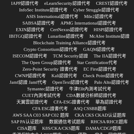
IAPP認證代考
eLearnSecurity認證代考
CREST認證代考
InfoSec Institute認證代考
Cyber Struggle認證代考
ASIS International認證代考
Mile2認證代考
SABSA認證代考
APMG International認證代考
EXIN認證代考
CertNexus認證代考
HISPI認證代考
IBITGQ認證代考
Lunarline認證代考
McAfee Institute認證
Blockchain Training Alliance認證代考
Crypto Consortium認證代考
GAQM認證代考
ISECOM認證代考
TCM Security認證
The IIA認證代考
The Open Group認證代考
Star Certification代考
Zero-Point Security 證書代考
EC First認證代考
CWNP認證代考
Kali認證代考
Check Point認證代考
Jamf認證 Jamf代考
OpenText認證代考
Palo Alto認證代考
Symantec認證代考
牛津Ellt內測考試代考
CUET內測考試代考
CDA數據分析師認證代考
天翼雲認證代考
CFA-ESG證書代考
華為認證代考
CFA ESG證書代考
ASQ CSSBB题库
AWS SAA C03 SAP C02 题库
CKA CKS CKAD认证题库
SAP PA认证题库
数据通信考试题库
RHCSA/RHCE题库
CISA题库
K8S/CKA/CKS题库
DAMA/CDGP题库