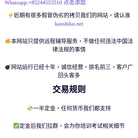
Whatsapp:+
85244553510
点击添加
近期有很多假冒伪劣的拷贝我们的网站，请认准
kaoshiku.net
本网站只提供远程辅导服务，不做任何违法中国法
律法规的事情
网站运行已经十年，诚信经营，排名前三，客户广
回头客多
交易规则
一半定金，任何货币我们都支持
定金后我们拉群，会为你培训考试相关细节