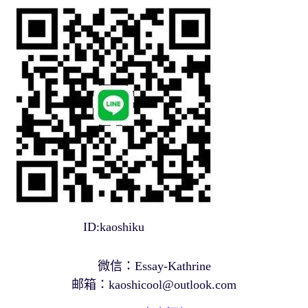
ID:kaoshiku
微信：Essay-Kathrine
邮箱：
kaoshicool@outlook.com