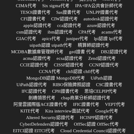
CIMA代考
Six sigma代考
IPA+IFA公共會計師代考
TESOl證書代考
Sas證書代考
UNLPP證書代考
CFI證書代考
CIW認證代考
autodesk認證代考
apple認證代考
cca認證代考
azure認證代考
csm認證代考
ibm認證代考
CPA代考
acams代考
GIAC代考
apics代考
juniper代考
lpi認證 lpi代考
uipath認證 uipath代考
精算師認證代考
MCDBA數據庫管理師代考
ged證書 代考
DB2認證代考
acma認證代考
ecsa認證代考
Zend認證代考
CCIE認證代考
CISSP認證代考
CCNP認證代考
CCNA代考
chfi認證 chfi代考
MongoDB認證 MongoDB代考
UiPath認證
UiPath認證代考
RIBO保險牌照認證
CSC證書代考
IFC認證代考
CPH證書代考
思培CELPIP代考
劍橋領思代考
cbap商業分析師認證代考
阿里雲國際版ACE證書代考
IFIC證書代考
VEPT代考
KITE代考
Kira interview面試代考
Google代考
Altered Security認證代考
HCISPP認證代考
CyberDefenders認證代考
OffSec認證 OffSec代考
EITCI認證 EITCI代考
Cloud Credential Council認證代考