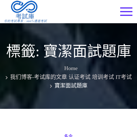
Skip
to
考試庫
content
標籤:
寶潔面試題庫
Home
我们博客-考试库的文章 认证考试 培训考试 IT考试
寶潔面試題庫
名企