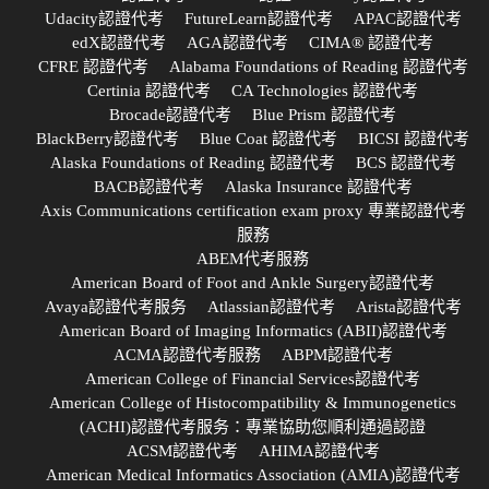
Udacity認證代考
FutureLearn認證代考
APAC認證代考
edX認證代考
AGA認證代考
CIMA® 認證代考
CFRE 認證代考
Alabama Foundations of Reading 認證代考
Certinia 認證代考
CA Technologies 認證代考
Brocade認證代考
Blue Prism 認證代考
BlackBerry認證代考
Blue Coat 認證代考
BICSI 認證代考
Alaska Foundations of Reading 認證代考
BCS 認證代考
BACB認證代考
Alaska Insurance 認證代考
Axis Communications certification exam proxy 專業認證代考
服務
ABEM代考服務
American Board of Foot and Ankle Surgery認證代考
Avaya認證代考服务
Atlassian認證代考
Arista認證代考
American Board of Imaging Informatics (ABII)認證代考
ACMA認證代考服務
ABPM認證代考
American College of Financial Services認證代考
American College of Histocompatibility & Immunogenetics
(ACHI)認證代考服务：專業協助您順利通過認證
ACSM認證代考
AHIMA認證代考
American Medical Informatics Association (AMIA)認證代考