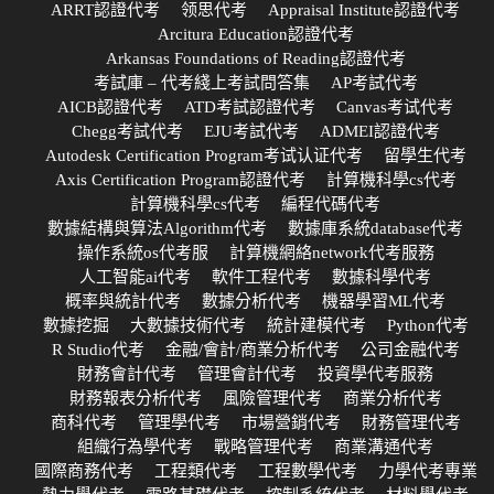
ARRT認證代考
领思代考
Appraisal Institute認證代考
Arcitura Education認證代考
Arkansas Foundations of Reading認證代考
考試庫 – 代考綫上考試問答集
AP考試代考
AICB認證代考
ATD考試認證代考
Canvas考试代考
Chegg考試代考
EJU考試代考
ADMEI認證代考
Autodesk Certification Program考试认证代考
留學生代考
Axis Certification Program認證代考
計算機科學cs代考
計算機科學cs代考
編程代碼代考
數據結構與算法Algorithm代考
數據庫系統database代考
操作系統os代考服
計算機網絡network代考服務
人工智能ai代考
軟件工程代考
數據科學代考
概率與統計代考
數據分析代考
機器學習ML代考
數據挖掘
大數據技術代考
統計建模代考
Python代考
R Studio代考
金融/會計/商業分析代考
公司金融代考
財務會計代考
管理會計代考
投資學代考服務
財務報表分析代考
風險管理代考
商業分析代考
商科代考
管理學代考
市場營銷代考
財務管理代考
組織行為學代考
戰略管理代考
商業溝通代考
國際商務代考
工程類代考
工程數學代考
力學代考專業