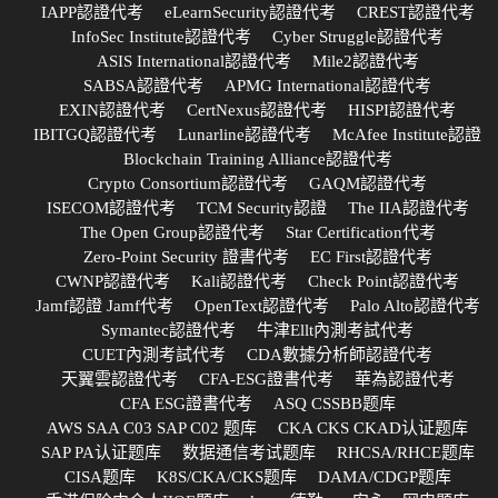
IAPP認證代考
eLearnSecurity認證代考
CREST認證代考
InfoSec Institute認證代考
Cyber Struggle認證代考
ASIS International認證代考
Mile2認證代考
SABSA認證代考
APMG International認證代考
EXIN認證代考
CertNexus認證代考
HISPI認證代考
IBITGQ認證代考
Lunarline認證代考
McAfee Institute認證
Blockchain Training Alliance認證代考
Crypto Consortium認證代考
GAQM認證代考
ISECOM認證代考
TCM Security認證
The IIA認證代考
The Open Group認證代考
Star Certification代考
Zero-Point Security 證書代考
EC First認證代考
CWNP認證代考
Kali認證代考
Check Point認證代考
Jamf認證 Jamf代考
OpenText認證代考
Palo Alto認證代考
Symantec認證代考
牛津Ellt內測考試代考
CUET內測考試代考
CDA數據分析師認證代考
天翼雲認證代考
CFA-ESG證書代考
華為認證代考
CFA ESG證書代考
ASQ CSSBB题库
AWS SAA C03 SAP C02 题库
CKA CKS CKAD认证题库
SAP PA认证题库
数据通信考试题库
RHCSA/RHCE题库
CISA题库
K8S/CKA/CKS题库
DAMA/CDGP题库