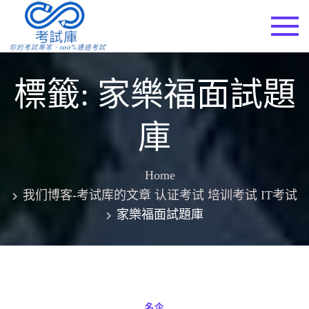
Skip
to
考試庫
content
標籤:
家樂福面試題
庫
Home
我们博客-考试库的文章 认证考试 培训考试 IT考试
家樂福面試題庫
名企