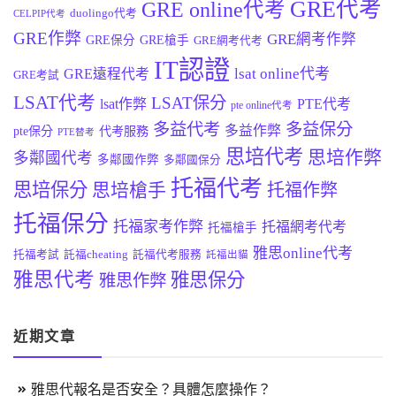
GRE代考
GRE online代考
duolingo代考
CELPIP代考
GRE作弊
GRE網考作弊
GRE保分
GRE槍手
GRE網考代考
IT認證
lsat online代考
GRE遠程代考
GRE考試
LSAT代考
LSAT保分
lsat作弊
PTE代考
pte online代考
多益代考
多益保分
多益作弊
pte保分
代考服務
PTE替考
思培代考
思培作弊
多鄰國代考
多鄰國作弊
多鄰國保分
托福代考
思培保分
思培槍手
托福作弊
托福保分
托福家考作弊
托福網考代考
托福槍手
雅思online代考
托福考試
託福cheating
託福代考服務
託福出貓
雅思代考
雅思保分
雅思作弊
近期文章
雅思代報名是否安全？具體怎麼操作？