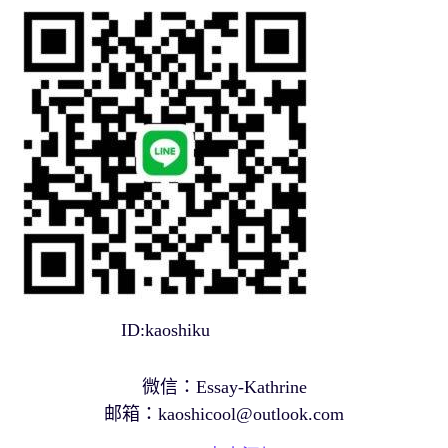
ID:kaoshiku
微信：Essay-Kathrine
邮箱：
kaoshicool@outlook.com