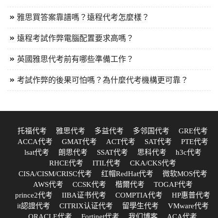
雅思買答案靠譜嗎？遠程代考怎麼樣？
遠程考試作弊電腦配置要求高嗎？
英國雅思代考前有哪些準備工作？
考試作弊的後果可怕嗎？為什麼代考機構更可靠？
托福代考
雅思代考
多益代考
多邻国代考
GRE代考
ACCA代考
GMAT代考
ACT代考
SAT代考
PTE代考
lsat代考
朗思代考
SSAT代考
思科代考
h3c代考
RHCE代考
ITIL代考
CKA/CKS代考
CISA/CISM/CRISC代考
红帽RedHat代考
微软MOS代考
AWS代考
CCSK代考
楷爾代考
TOGAF代考
prince2代考
IIBA证书代考
COMPTIA代考
HP惠普代考
it認證代考
CITRIX认证代考
留學生代考
VMware代考
ORACLE代考
Fortinet代考
我们博客
ACA代考