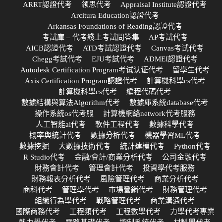
ARRT認證代考
领思代考
Appraisal Institute認證代考
Arcitura Education認證代考
Arkansas Foundations of Reading認證代考
考試庫 – 代考綫上考試問答集
AP考試代考
AICB認證代考
ATD考試認證代考
Canvas考试代考
Chegg考試代考
EJU考試代考
ADMEI認證代考
Autodesk Certification Program考试认证代考
留學生代考
Axis Certification Program認證代考
計算機科學cs代考
計算機科學cs代考
編程代碼代考
數據結構與算法Algorithm代考
數據庫系統database代考
操作系統os代考服
計算機網絡network代考服務
人工智能ai代考
軟件工程代考
數據科學代考
概率與統計代考
數據分析代考
機器學習ML代考
數據挖掘
大數據技術代考
統計建模代考
Python代考
R Studio代考
金融/會計/商業分析代考
公司金融代考
財務會計代考
管理會計代考
投資學代考服務
財務報表分析代考
風險管理代考
商業分析代考
商科代考
管理學代考
市場營銷代考
財務管理代考
組織行為學代考
戰略管理代考
商業溝通代考
國際商務代考
工程類代考
工程數學代考
力學代考專業