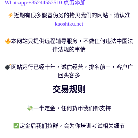
Whatsapp:+
85244553510
点击添加
近期有很多假冒伪劣的拷贝我们的网站，请认准
kaoshiku.net
本网站只提供远程辅导服务，不做任何违法中国法
律法规的事情
网站运行已经十年，诚信经营，排名前三，客户广
回头客多
交易规则
一半定金，任何货币我们都支持
定金后我们拉群，会为你培训考试相关细节