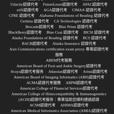
Udacity認證代考
FutureLearn認證代考
APAC認證代考
edX認證代考
AGA認證代考
CIMA® 認證代考
CFRE 認證代考
Alabama Foundations of Reading 認證代考
Certinia 認證代考
CA Technologies 認證代考
Brocade認證代考
Blue Prism 認證代考
BlackBerry認證代考
Blue Coat 認證代考
BICSI 認證代考
Alaska Foundations of Reading 認證代考
BCS 認證代考
BACB認證代考
Alaska Insurance 認證代考
Axis Communications certification exam proxy 專業認證代考
服務
ABEM代考服務
American Board of Foot and Ankle Surgery認證代考
Avaya認證代考服务
Atlassian認證代考
Arista認證代考
American Board of Imaging Informatics (ABII)認證代考
ACMA認證代考服務
ABPM認證代考
American College of Financial Services認證代考
American College of Histocompatibility & Immunogenetics
(ACHI)認證代考服务：專業協助您順利通過認證
ACSM認證代考
AHIMA認證代考
American Medical Informatics Association (AMIA)認證代考