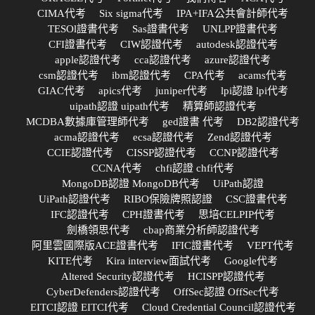
CIMA代考
Six sigma代考
IPA+IFA公共會計師代考
TESOl證書代考
Sas證書代考
UNLPP證書代考
CFI證書代考
CIW認證代考
autodesk認證代考
apple認證代考
cca認證代考
azure認證代考
csm認證代考
ibm認證代考
CPA代考
acams代考
GIAC代考
apics代考
juniper代考
lpi認證 lpi代考
uipath認證 uipath代考
精算師認證代考
MCDBA數據庫管理師代考
ged證書 代考
DB2認證代考
acma認證代考
ecsa認證代考
Zend認證代考
CCIE認證代考
CISSP認證代考
CCNP認證代考
CCNA代考
chfi認證 chfi代考
MongoDB認證 MongoDB代考
UiPath認證
UiPath認證代考
RIBO保險牌照認證
CSC證書代考
IFC認證代考
CPH證書代考
思培CELPIP代考
劍橋領思代考
cbap商業分析師認證代考
阿里雲國際版ACE證書代考
IFIC證書代考
VEPT代考
KITE代考
Kira interview面試代考
Google代考
Altered Security認證代考
HCISPP認證代考
CyberDefenders認證代考
OffSec認證 OffSec代考
EITCI認證 EITCI代考
Cloud Credential Council認證代考