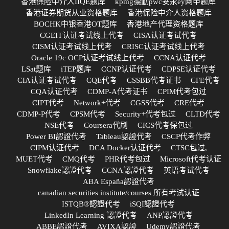
香港保险中介人IIQE题库
kpmg德勤pwc安永ey网申题库
香港证券期货从业资格题库
香港保险中介人资格题库
BOCHK中银香港OT题库
香港地产代理资格题库
CGEIT认证考试线上代考
CISA认证考试代考
CISM认证考试线上代考
CRISC认证考试线上代考
Oracle 19c OCP认证考试线上代考
CCNA认证代考
LSat题库
iTEP题库
CCNP认证代考
CDPSE认证代考
CIA认证考试代考
CQE代考
CSSBB代考证书
CFE代考
CQA认证代考
CDMP-A代考证书
CPIM代考包过
CIPT代考
Network+代考
CGSS代考
CRE代考
CDMP-P代考
CPSM代考
Security+代考包过
CLTD代考
NSE代考
Coursera代刷
CICS代考保包过
Power BI認證代考
Tableau認證代考
CSCP代考作弊
CIPM认证代考
DCA Docker认证代考
CTSC包过,
MUET代考
CMQ代考
PHR代考包过
Microsoft代考认证
Snowflake認證代考
CCNA認證代考
英语考试代考
ABA España認證代考
canadian securities institute/courses 所有考试认证
ISTQB®認證代考
iSQI認證代考
LinkedIn Learning 認證代考
ANP認證代考
ABBE認證代考
AVIXA認證
Udemy認證代考