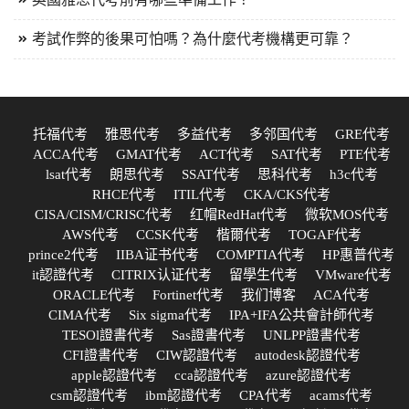
考試作弊的後果可怕嗎？為什麼代考機構更可靠？
托福代考
雅思代考
多益代考
多邻国代考
GRE代考
ACCA代考
GMAT代考
ACT代考
SAT代考
PTE代考
lsat代考
朗思代考
SSAT代考
思科代考
h3c代考
RHCE代考
ITIL代考
CKA/CKS代考
CISA/CISM/CRISC代考
红帽RedHat代考
微软MOS代考
AWS代考
CCSK代考
楷爾代考
TOGAF代考
prince2代考
IIBA证书代考
COMPTIA代考
HP惠普代考
it認證代考
CITRIX认证代考
留學生代考
VMware代考
ORACLE代考
Fortinet代考
我们博客
ACA代考
CIMA代考
Six sigma代考
IPA+IFA公共會計師代考
TESOl證書代考
Sas證書代考
UNLPP證書代考
CFI證書代考
CIW認證代考
autodesk認證代考
apple認證代考
cca認證代考
azure認證代考
csm認證代考
ibm認證代考
CPA代考
acams代考