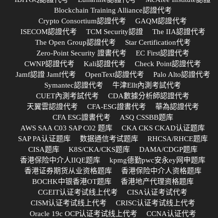
Blockchain Training Alliance認證代考
Crypto Consortium認證代考
GAQM認證代考
ISECOM認證代考
TCM Security認證
The IIA認證代考
The Open Group認證代考
Star Certification代考
Zero-Point Security 證書代考
EC First認證代考
CWNP認證代考
Kali認證代考
Check Point認證代考
Jamf認證 Jamf代考
OpenText認證代考
Palo Alto認證代考
Symantec認證代考
牛津Ellt內測考試代考
CUET內測考試代考
CDA數據分析師認證代考
天翼雲認證代考
CFA-ESG證書代考
華為認證代考
CFA ESG證書代考
ASQ CSSBB题库
AWS SAA C03 SAP C02 题库
CKA CKS CKAD认证题库
SAP PA认证题库
数据通信考试题库
RHCSA/RHCE题库
CISA题库
K8S/CKA/CKS题库
DAMA/CDGP题库
香港保险中介人IIQE题库
kpmg德勤pwc安永ey网申题库
香港证券期货从业资格题库
香港保险中介人资格题库
BOCHK中银香港OT题库
香港地产代理资格题库
CGEIT认证考试线上代考
CISA认证考试代考
CISM认证考试线上代考
CRISC认证考试线上代考
Oracle 19c OCP认证考试线上代考
CCNA认证代考