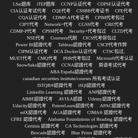
LSat题库
iTEP题库
CCNP认证代考
CDPSE认证代考
CIA认证考试代考
CQE代考
CSSBB代考证书
CFE代考
CQA认证代考
CDMP-A代考证书
CPIM代考包过
CIPT代考
Network+代考
CGSS代考
CRE代考
CDMP-P代考
CPSM代考
Security+代考包过
CLTD代考
NSE代考
Coursera代刷
CICS代考保包过
Power BI認證代考
Tableau認證代考
CSCP代考作弊
CIPM认证代考
DCA Docker认证代考
CTSC包过,
MUET代考
CMQ代考
PHR代考包过
Microsoft代考认证
Snowflake認證代考
CCNA認證代考
英语考试代考
ABA España認證代考
canadian securities institute/courses 所有考试认证
ISTQB®認證代考
iSQI認證代考
LinkedIn Learning 認證代考
ANP認證代考
ABBE認證代考
AVIXA認證
Udemy認證代考
Udacity認證代考
FutureLearn認證代考
APAC認證代考
edX認證代考
AGA認證代考
CIMA® 認證代考
CFRE 認證代考
Alabama Foundations of Reading 認證代考
Certinia 認證代考
CA Technologies 認證代考
Brocade認證代考
Blue Prism 認證代考