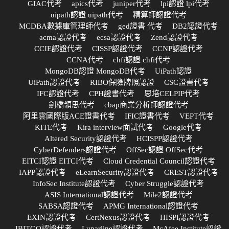
GIAC代考
apics代考
juniper代考
lpi認證 lpi代考
uipath認證 uipath代考
精算師認證代考
MCDBA數據庫管理師代考
ged證書 代考
DB2認證代考
acma認證代考
ecsa認證代考
Zend認證代考
CCIE認證代考
CISSP認證代考
CCNP認證代考
CCNA代考
chfi認證 chfi代考
MongoDB認證 MongoDB代考
UiPath認證
UiPath認證代考
RIBO保險牌照認證
CSC證書代考
IFC認證代考
CPH證書代考
思培CELPIP代考
劍橋領思代考
cbap商業分析師認證代考
阿里雲國際版ACE證書代考
IFIC證書代考
VEPT代考
KITE代考
Kira interview面試代考
Google代考
Altered Security認證代考
HCISPP認證代考
CyberDefenders認證代考
OffSec認證 OffSec代考
EITCI認證 EITCI代考
Cloud Credential Council認證代考
IAPP認證代考
eLearnSecurity認證代考
CREST認證代考
InfoSec Institute認證代考
Cyber Struggle認證代考
ASIS International認證代考
Mile2認證代考
SABSA認證代考
APMG International認證代考
EXIN認證代考
CertNexus認證代考
HISPI認證代考
IBITGQ認證代考
Lunarline認證代考
McAfee Institute認證