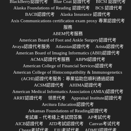
BlackBerry認證代考
Blue Coat 認證代考
BICSI 認證代考
Alaska Foundations of Reading 認證代考
BCS 認證代考
BACB認證代考
Alaska Insurance 認證代考
Axis Communications certification exam proxy 專業認證代考
服務
ABEM代考服務
American Board of Foot and Ankle Surgery認證代考
Avaya認證代考服务
Atlassian認證代考
Arista認證代考
American Board of Imaging Informatics (ABII)認證代考
ACMA認證代考服務
ABPM認證代考
American College of Financial Services認證代考
American College of Histocompatibility & Immunogenetics
(ACHI)認證代考服务：專業協助您順利通過認證
ACSM認證代考
AHIMA認證代考
American Medical Informatics Association (AMIA)認證代考
ARRT認證代考
领思代考
Appraisal Institute認證代考
Arcitura Education認證代考
Arkansas Foundations of Reading認證代考
考試庫 – 代考綫上考試問答集
AP考試代考
AICB認證代考
ATD考試認證代考
Canvas考试代考
Chegg考試代考
EJU考試代考
ADMEI認證代考