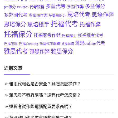
多益代考
多益保分
多益作弊
pte保分
代考服務
PTE替考
思培代考
思培作弊
多鄰國代考
多鄰國作弊
多鄰國保分
托福代考
思培保分
思培槍手
托福作弊
托福保分
托福家考作弊
托福網考代考
托福槍手
雅思online代考
托福考試
託福cheating
託福代考服務
託福出貓
雅思代考
雅思保分
雅思作弊
近期文章
雅思代報名是否安全？具體怎麼操作？
雅思買答案靠譜嗎？遠程代考怎麼樣？
遠程考試作弊電腦配置要求高嗎？
英國雅思代考前有哪些準備工作？