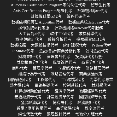
Autodesk Certification Program考试认证代考
留學生代考
Axis Certification Program認證代考
計算機科學cs代考
計算機科學cs代考
編程代碼代考
數據結構與算法Algorithm代考
數據庫系統database代考
操作系統os代考服
計算機網絡network代考服務
人工智能ai代考
軟件工程代考
數據科學代考
概率與統計代考
數據分析代考
機器學習ML代考
數據挖掘
大數據技術代考
統計建模代考
Python代考
R Studio代考
金融/會計/商業分析代考
公司金融代考
財務會計代考
管理會計代考
投資學代考服務
財務報表分析代考
風險管理代考
商業分析代考
商科代考
管理學代考
市場營銷代考
財務管理代考
組織行為學代考
戰略管理代考
商業溝通代考
國際商務代考
工程類代考
工程數學代考
力學代考專業
熱力學代考
電路基礎代考
控制系統代考
材料學代考
計算機輔助設計代考
經濟學代考
微觀經濟學代考
宏觀經濟學代考
計量經濟學代考
國際經濟學代考
發展經濟學代考
博弈論代考
經濟統計代考
數學 / 應用數學代考
高等數學代考
概率論代考
線性代數代考
數理統計代考
常微分方程代考