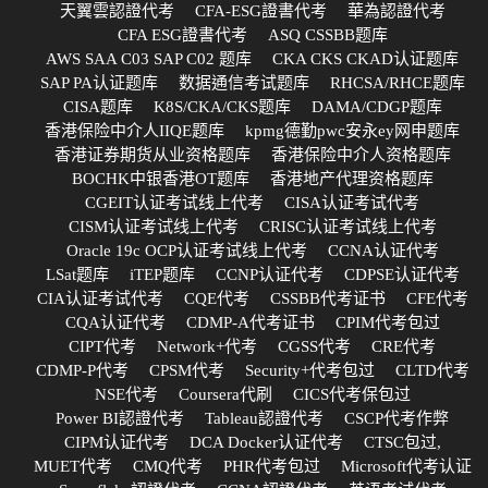
天翼雲認證代考
CFA-ESG證書代考
華為認證代考
CFA ESG證書代考
ASQ CSSBB题库
AWS SAA C03 SAP C02 题库
CKA CKS CKAD认证题库
SAP PA认证题库
数据通信考试题库
RHCSA/RHCE题库
CISA题库
K8S/CKA/CKS题库
DAMA/CDGP题库
香港保险中介人IIQE题库
kpmg德勤pwc安永ey网申题库
香港证券期货从业资格题库
香港保险中介人资格题库
BOCHK中银香港OT题库
香港地产代理资格题库
CGEIT认证考试线上代考
CISA认证考试代考
CISM认证考试线上代考
CRISC认证考试线上代考
Oracle 19c OCP认证考试线上代考
CCNA认证代考
LSat题库
iTEP题库
CCNP认证代考
CDPSE认证代考
CIA认证考试代考
CQE代考
CSSBB代考证书
CFE代考
CQA认证代考
CDMP-A代考证书
CPIM代考包过
CIPT代考
Network+代考
CGSS代考
CRE代考
CDMP-P代考
CPSM代考
Security+代考包过
CLTD代考
NSE代考
Coursera代刷
CICS代考保包过
Power BI認證代考
Tableau認證代考
CSCP代考作弊
CIPM认证代考
DCA Docker认证代考
CTSC包过,
MUET代考
CMQ代考
PHR代考包过
Microsoft代考认证