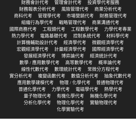
財務會計代考
管理會計代考
投資學代考服務
財務報表分析代考
風險管理代考
商業分析代考
商科代考
管理學代考
市場營銷代考
財務管理代考
組織行為學代考
戰略管理代考
商業溝通代考
國際商務代考
工程類代考
工程數學代考
力學代考專業
熱力學代考
電路基礎代考
控制系統代考
材料學代考
計算機輔助設計代考
經濟學代考
微觀經濟學代考
宏觀經濟學代考
計量經濟學代考
國際經濟學代考
發展經濟學代考
博弈論代考
經濟統計代考
數學 / 應用數學代考
高等數學代考
概率論代考
線性代數代考
數理統計代考
常微分方程代考
實分析代考
複變函數代考
數值分析代考
抽象代數代考
應用數學建模代考
物理 / 化學代考
普通物理代考
普通化學代考
力學代考
電磁學代考
熱學代考
量子物理代考
有機化學代考
無機化學代考
分析化學代考
物理化學代考
實驗物理代考
化學實驗代考