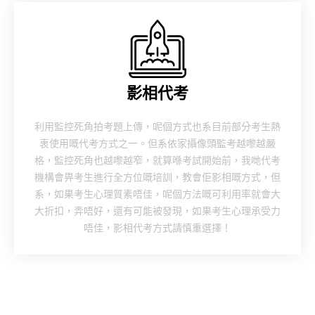
影相代考
利用監控死角拍考題上傳，呢個方式也系目前部分考生熱
衷使用嘅代考方式之一。但系依家攝像頭監考越嚟越嚴
格，監控死角也越嚟越窄，就算喺考試開始前，我哋代考
機構會畀考生進行全方位嘅培訓，教會佢影相嘅方式，但
系，如果考生心理質素唔佳，呢個方法嘅可利用率就會大
大折扣，弄唔好，還有可能被發現，如果考生心理承受力
唔佳，影相代考方式請慎重選擇！