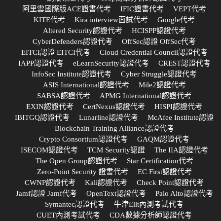
阿里雲國際版ACE證書代考
IFIC證書代考
VEPT代考
KITE代考
Kira interview面試代考
Google代考
Altered Security認證代考
HCISPP認證代考
CyberDefenders認證代考
OffSec認證 OffSec代考
EITCI認證 EITCI代考
Cloud Credential Council認證代考
IAPP認證代考
eLearnSecurity認證代考
CREST認證代考
InfoSec Institute認證代考
Cyber Struggle認證代考
ASIS International認證代考
Mile2認證代考
SABSA認證代考
APMG International認證代考
EXIN認證代考
CertNexus認證代考
HISPI認證代考
IBITGQ認證代考
Lunarline認證代考
McAfee Institute認證
Blockchain Training Alliance認證代考
Crypto Consortium認證代考
GAQM認證代考
ISECOM認證代考
TCM Security認證
The IIA認證代考
The Open Group認證代考
Star Certification代考
Zero-Point Security 證書代考
EC First認證代考
CWNP認證代考
Kali認證代考
Check Point認證代考
Jamf認證 Jamf代考
OpenText認證代考
Palo Alto認證代考
Symantec認證代考
牛津Ellt內測考試代考
CUET內測考試代考
CDA數據分析師認證代考