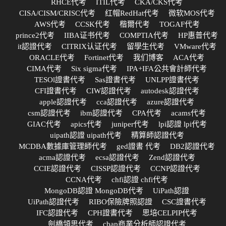
RHCE代考
ITIL代考
CKA/CKS代考
CISA/CISM/CRISC代考
红帽RedHat代考
微软MOS代考
AWS代考
CCSK代考
楷爾代考
TOGAF代考
prince2代考
IIBA证书代考
COMPTIA代考
HP惠普代考
it認證代考
CITRIX认证代考
留學生代考
VMware代考
ORACLE代考
Fortinet代考
我们博客
ACA代考
CIMA代考
Six sigma代考
IPA+IFA公共會計師代考
TESOl證書代考
Sas證書代考
UNLPP證書代考
CFI證書代考
CIW認證代考
autodesk認證代考
apple認證代考
cca認證代考
azure認證代考
csm認證代考
ibm認證代考
CPA代考
acams代考
GIAC代考
apics代考
juniper代考
lpi認證 lpi代考
uipath認證 uipath代考
精算師認證代考
MCDBA數據庫管理師代考
ged證書 代考
DB2認證代考
acma認證代考
ecsa認證代考
Zend認證代考
CCIE認證代考
CISSP認證代考
CCNP認證代考
CCNA代考
chfi認證 chfi代考
MongoDB認證 MongoDB代考
UiPath認證
UiPath認證代考
RIBO保險牌照認證
CSC證書代考
IFC認證代考
CPH證書代考
思培CELPIP代考
劍橋領思代考
cbap商業分析師認證代考