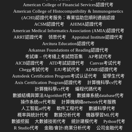
American College of Financial Services認證代考
American College of Histocompatibility & Immunogenetics
(ACHI)認證代考服务：專業協助您順利通過認證
ACSM認證代考
AHIMA認證代考
American Medical Informatics Association (AMIA)認證代考
ARRT認證代考
领思代考
Appraisal Institute認證代考
Arcitura Education認證代考
Arkansas Foundations of Reading認證代考
考試庫 – 代考綫上考試問答集
AP考試代考
AICB認證代考
ATD考試認證代考
Canvas考试代考
Chegg考試代考
EJU考試代考
ADMEI認證代考
Autodesk Certification Program考试认证代考
留學生代考
Axis Certification Program認證代考
計算機科學cs代考
計算機科學cs代考
編程代碼代考
數據結構與算法Algorithm代考
數據庫系統database代考
操作系統os代考服
計算機網絡network代考服務
人工智能ai代考
軟件工程代考
數據科學代考
概率與統計代考
數據分析代考
機器學習ML代考
數據挖掘
大數據技術代考
統計建模代考
Python代考
R Studio代考
金融/會計/商業分析代考
公司金融代考