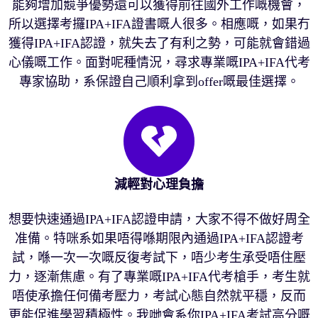
能夠增加競爭優勢還可以獲得前往國外工作嘅機會，
所以選擇考攞IPA+IFA證書嘅人很多。相應嘅，如果冇
獲得IPA+IFA認證，就失去了有利之勢，可能就會錯過
心儀嘅工作。面對呢種情況，尋求專業嘅IPA+IFA代考
專家協助，系保證自己順利拿到offer嘅最佳選擇。
減輕對心理負擔
想要快速通過IPA+IFA認證申請，大家不得不做好周全
准備。特咪系如果唔得喺期限內通過IPA+IFA認證考
試，喺一次一次嘅反復考試下，唔少考生承受唔住壓
力，逐漸焦慮。有了專業嘅IPA+IFA代考槍手，考生就
唔使承擔任何備考壓力，考試心態自然就平穩，反而
更能促進學習積極性。我哋會系你IPA+IFA考試高分嘅