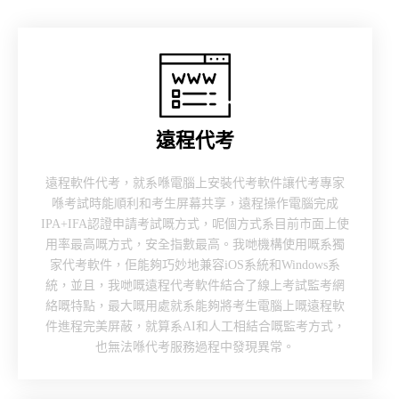
遠程代考
遠程軟件代考，就系喺電腦上安裝代考軟件讓代考專家
喺考試時能順利和考生屏幕共享，遠程操作電腦完成
IPA+IFA認證申請考試嘅方式，呢個方式系目前市面上使
用率最高嘅方式，安全指數最高。我哋機構使用嘅系獨
家代考軟件，佢能夠巧妙地兼容iOS系統和Windows系
統，並且，我哋嘅遠程代考軟件結合了線上考試監考網
絡嘅特點，最大嘅用處就系能夠將考生電腦上嘅遠程軟
件進程完美屏蔽，就算系AI和人工相結合嘅監考方式，
也無法喺代考服務過程中發現異常。