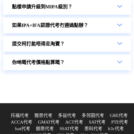
點樣申請升級到MIPA級別？
如果IPA+IFA認證代考冇通過點辦？
提交柯打能唔得走淘寶？
你哋嘅代考價格點算嘅？
托福代考
雅思代考
多益代考
多邻国代考
GRE代考
ACCA代考
GMAT代考
ACT代考
SAT代考
PTE代考
lsat代考
朗思代考
SSAT代考
思科代考
h3c代考