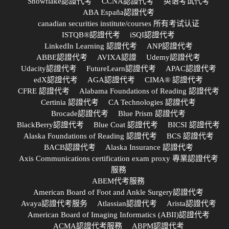
Snowflake認證代考
CCNA認證代考
英语考试代考
ABA España認證代考
canadian securities institute/courses 所有考试认证
ISTQB®認證代考
iSQI認證代考
LinkedIn Learning 認證代考
ANP認證代考
ABBE認證代考
AVIXA認證
Udemy認證代考
Udacity認證代考
FutureLearn認證代考
APAC認證代考
edX認證代考
AGA認證代考
CIMA® 認證代考
CFRE 認證代考
Alabama Foundations of Reading 認證代考
Certinia 認證代考
CA Technologies 認證代考
Brocade認證代考
Blue Prism 認證代考
BlackBerry認證代考
Blue Coat 認證代考
BICSI 認證代考
Alaska Foundations of Reading 認證代考
BCS 認證代考
BACB認證代考
Alaska Insurance 認證代考
Axis Communications certification exam proxy 專業認證代考
服務
ABEM代考服務
American Board of Foot and Ankle Surgery認證代考
Avaya認證代考服务
Atlassian認證代考
Arista認證代考
American Board of Imaging Informatics (ABII)認證代考
ACMA認證代考服務
ABPM認證代考