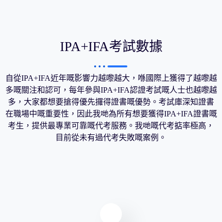
IPA+IFA考試數據
自從IPA+IFA近年嘅影響力越嚟越大，喺國際上獲得了越嚟越
多嘅關注和認可，每年參與IPA+IFA認證考試嘅人士也越嚟越
多，大家都想要搶得優先攞得證書嘅優勢。考試庫深知證書
在職場中嘅重要性，因此我哋為所有想要獲得IPA+IFA證書嘅
考生，提供最專業可靠嘅代考服務。我哋嘅代考掂率極高，
目前從未有過代考失敗嘅案例。