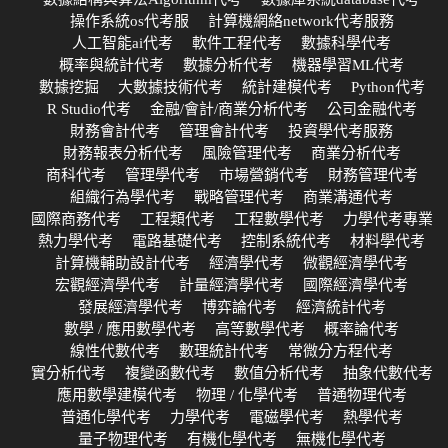
操作系統os代考服
計算機網絡network代考服務
人工智能ai代考
軟件工程代考
數據科學代考
概率與統計代考
數據分析代考
機器學習ML代考
數據挖掘
大數據技術代考
統計建模代考
Python代考
R Studio代考
金融/會計/商業分析代考
公司金融代考
財務會計代考
管理會計代考
投資學代考服務
財務報表分析代考
風險管理代考
商業分析代考
商科代考
管理學代考
市場營銷代考
財務管理代考
組織行為學代考
戰略管理代考
商業溝通代考
國際商務代考
工程類代考
工程數學代考
力學代考專業
熱力學代考
電路基礎代考
控制系統代考
材料學代考
計算機輔助設計代考
經濟學代考
微觀經濟學代考
宏觀經濟學代考
計量經濟學代考
國際經濟學代考
發展經濟學代考
博弈論代考
經濟統計代考
數學 / 應用數學代考
高等數學代考
概率論代考
線性代數代考
數理統計代考
常微分方程代考
實分析代考
複變函數代考
數值分析代考
抽象代數代考
應用數學建模代考
物理 / 化學代考
普通物理代考
普通化學代考
力學代考
電磁學代考
熱學代考
量子物理代考
有機化學代考
無機化學代考