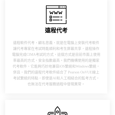
遠程代考
遠程軟件代考，顧名思義，就是在電腦上安裝代考軟件
讓代考專家在考試時能順利和考生屏幕共享，遠程操作
電腦完成CIMA考試的方式，這個方式是目前市面上使用
率最高的方式，安全指數最高。我們機構使用的是獨家
代考軟件，它能夠巧妙地兼容iOS繫統和Windows繫統，
併且，我們的遠程代考軟件結合了 Pearson OnVUE線上
考試繫統的特點，即使是AI和人工相結合的監考方式，
也無法在代考服務過程中發現異常。