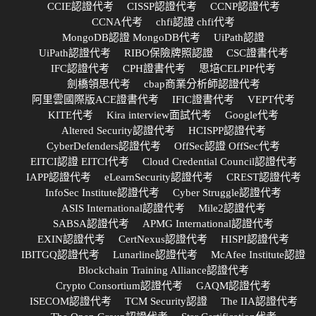
CCIE認證代考
CISSP認證代考
CCNP認證代考
CCNA代考
chfi認證 chfi代考
MongoDB認證 MongoDB代考
UiPath認證
UiPath認證代考
RIBO保險牌照認證
CSC證書代考
IFC認證代考
CPH證書代考
思培CELPIP代考
劍橋領思代考
cbap商業分析師認證代考
阿里雲國際版ACE證書代考
IFIC證書代考
VEPT代考
KITE代考
Kira interview面試代考
Google代考
Altered Security認證代考
HCISPP認證代考
CyberDefenders認證代考
OffSec認證 OffSec代考
EITCI認證 EITCI代考
Cloud Credential Council認證代考
IAPP認證代考
eLearnSecurity認證代考
CREST認證代考
InfoSec Institute認證代考
Cyber Struggle認證代考
ASIS International認證代考
Mile2認證代考
SABSA認證代考
APMG International認證代考
EXIN認證代考
CertNexus認證代考
HISPI認證代考
IBITGQ認證代考
Lunarline認證代考
McAfee Institute認證
Blockchain Training Alliance認證代考
Crypto Consortium認證代考
GAQM認證代考
ISECOM認證代考
TCM Security認證
The IIA認證代考