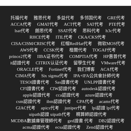
托福代考
雅思代考
多益代考
多邻国代考
GRE代考
ACCA代考
GMAT代考
ACT代考
SAT代考
PTE代考
lsat代考
朗思代考
SSAT代考
思科代考
h3c代考
RHCE代考
ITIL代考
CKA/CKS代考
CISA/CISM/CRISC代考
红帽RedHat代考
微软MOS代考
AWS代考
CCSK代考
楷爾代考
TOGAF代考
prince2代考
IIBA证书代考
COMPTIA代考
HP惠普代考
it認證代考
CITRIX认证代考
留學生代考
VMware代考
ORACLE代考
Fortinet代考
我们博客
ACA代考
CIMA代考
Six sigma代考
IPA+IFA公共會計師代考
TESOl證書代考
Sas證書代考
UNLPP證書代考
CFI證書代考
CIW認證代考
autodesk認證代考
apple認證代考
cca認證代考
azure認證代考
csm認證代考
ibm認證代考
CPA代考
acams代考
GIAC代考
apics代考
juniper代考
lpi認證 lpi代考
uipath認證 uipath代考
精算師認證代考
MCDBA數據庫管理師代考
ged證書 代考
DB2認證代考
acma認證代考
ecsa認證代考
Zend認證代考