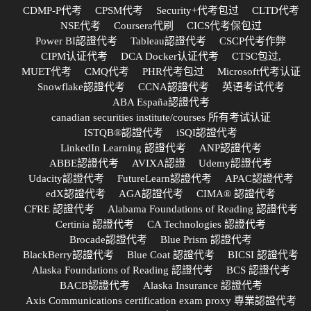
CDMP-P代考
CPSM代考
Security+代考包过
CLTD代考
NSE代考
Coursera代刷
CICS代考保包过
Power BI認證代考
Tableau認證代考
CSCP代考作弊
CIPM认证代考
DCA Docker认证代考
CTSC包过,
MUET代考
CMQ代考
PHR代考包过
Microsoft代考认证
Snowflake認證代考
CCNA認證代考
英语考试代考
ABA España認證代考
canadian securities institute/courses 所有考试认证
ISTQB®認證代考
iSQI認證代考
LinkedIn Learning 認證代考
ANP認證代考
ABBE認證代考
AVIXA認證
Udemy認證代考
Udacity認證代考
FutureLearn認證代考
APAC認證代考
edX認證代考
AGA認證代考
CIMA® 認證代考
CFRE 認證代考
Alabama Foundations of Reading 認證代考
Certinia 認證代考
CA Technologies 認證代考
Brocade認證代考
Blue Prism 認證代考
BlackBerry認證代考
Blue Coat 認證代考
BICSI 認證代考
Alaska Foundations of Reading 認證代考
BCS 認證代考
BACB認證代考
Alaska Insurance 認證代考
Axis Communications certification exam proxy 專業認證代考