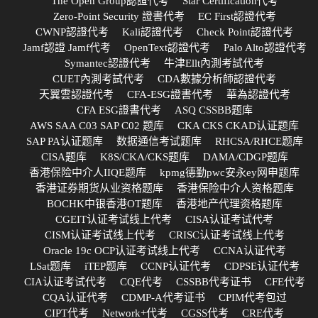
The Open Group認證代考
Star Certification代考
Zero-Point Security 證書代考
EC First認證代考
CWNP認證代考
Kali認證代考
Check Point認證代考
Jamf認證 Jamf代考
OpenText認證代考
Palo Alto認證代考
Symantec認證代考
牛津Ellt內測考試代考
CUET內測考試代考
CDA數據分析師認證代考
天翼雲認證代考
CFA-ESG證書代考
華為認證代考
CFA ESG證書代考
ASQ CSSBB题库
AWS SAA C03 SAP C02 题库
CKA CKS CKAD认证题库
SAP PA认证题库
数据通信考试题库
RHCSA/RHCE题库
CISA题库
K8S/CKA/CKS题库
DAMA/CDGP题库
香港保险中介人IIQE题库
kpmg德勤pwc安永ey网申题库
香港证券期货从业资格题库
香港保险中介人资格题库
BOCHK中银香港OT题库
香港地产代理资格题库
CGEIT认证考试线上代考
CISA认证考试代考
CISM认证考试线上代考
CRISC认证考试线上代考
Oracle 19c OCP认证考试线上代考
CCNA认证代考
LSat题库
iTEP题库
CCNP认证代考
CDPSE认证代考
CIA认证考试代考
CQE代考
CSSBB代考证书
CFE代考
CQA认证代考
CDMP-A代考证书
CPIM代考包过
CIPT代考
Network+代考
CGSS代考
CRE代考