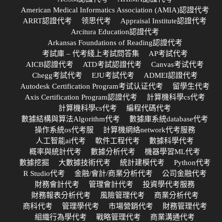
American Medical Informatics Association (AMIA)認證代考
ARRT認證代考
领思代考
Appraisal Institute認證代考
Arcitura Education認證代考
Arkansas Foundations of Reading認證代考
考試庫 – 代考綫上考試問答集
AP考試代考
AICB認證代考
ATD考試認證代考
Canvas考试代考
Chegg考試代考
EJU考試代考
ADMEI認證代考
Autodesk Certification Program考试认证代考
留學生代考
Axis Certification Program認證代考
計算機科學cs代考
計算機科學cs代考
編程代碼代考
數據結構與算法Algorithm代考
數據庫系統database代考
操作系統os代考服
計算機網絡network代考服務
人工智能ai代考
軟件工程代考
數據科學代考
概率與統計代考
數據分析代考
機器學習ML代考
數據挖掘
大數據技術代考
統計建模代考
Python代考
R Studio代考
金融/會計/商業分析代考
公司金融代考
財務會計代考
管理會計代考
投資學代考服務
財務報表分析代考
風險管理代考
商業分析代考
商科代考
管理學代考
市場營銷代考
財務管理代考
組織行為學代考
戰略管理代考
商業溝通代考