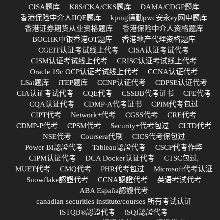
CISA题库
K8S/CKA/CKS题库
DAMA/CDGP题库
香港保险中介人IIQE题库
kpmg德勤pwc安永ey网申题库
香港证券期货从业资格题库
香港保险中介人资格题库
BOCHK中银香港OT题库
香港地产代理资格题库
CGEIT认证考试线上代考
CISA认证考试代考
CISM认证考试线上代考
CRISC认证考试线上代考
Oracle 19c OCP认证考试线上代考
CCNA认证代考
LSat题库
iTEP题库
CCNP认证代考
CDPSE认证代考
CIA认证考试代考
CQE代考
CSSBB代考证书
CFE代考
CQA认证代考
CDMP-A代考证书
CPIM代考包过
CIPT代考
Network+代考
CGSS代考
CRE代考
CDMP-P代考
CPSM代考
Security+代考包过
CLTD代考
NSE代考
Coursera代刷
CICS代考保包过
Power BI認證代考
Tableau認證代考
CSCP代考作弊
CIPM认证代考
DCA Docker认证代考
CTSC包过,
MUET代考
CMQ代考
PHR代考包过
Microsoft代考认证
Snowflake認證代考
CCNA認證代考
英语考试代考
ABA España認證代考
canadian securities institute/courses 所有考试认证
ISTQB®認證代考
iSQI認證代考