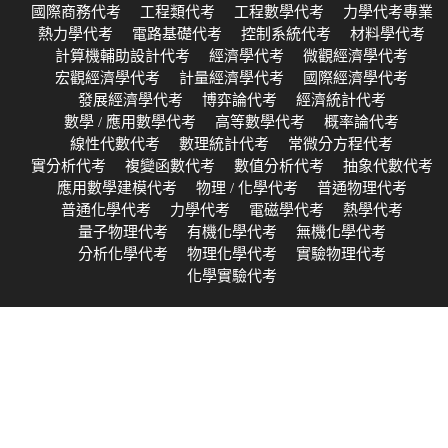
國際商務代考
工程類代考
工程數學代考
力學代考專業
熱力學代考
電路基礎代考
控制系統代考
材料學代考
計算機輔助設計代考
經濟學代考
微觀經濟學代考
宏觀經濟學代考
計量經濟學代考
國際經濟學代考
發展經濟學代考
博弈論代考
經濟統計代考
數學 / 應用數學代考
高等數學代考
概率論代考
線性代數代考
數理統計代考
常微分方程代考
實分析代考
複變函數代考
數值分析代考
抽象代數代考
應用數學建模代考
物理 / 化學代考
普通物理代考
普通化學代考
力學代考
電磁學代考
熱學代考
量子物理代考
有機化學代考
無機化學代考
分析化學代考
物理化學代考
實驗物理代考
化學實驗代考