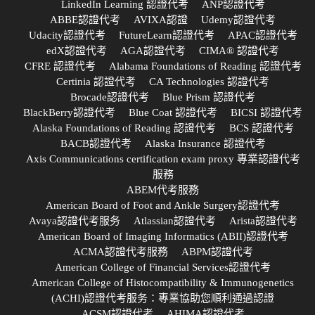
LinkedIn Learning 認證代考
ANP認證代考
ABBE認證代考
AVIXA認證
Udemy認證代考
Udacity認證代考
FutureLearn認證代考
APAC認證代考
edX認證代考
AGA認證代考
CIMA® 認證代考
CFRE 認證代考
Alabama Foundations of Reading 認證代考
Certinia 認證代考
CA Technologies 認證代考
Brocade認證代考
Blue Prism 認證代考
BlackBerry認證代考
Blue Coat 認證代考
BICSI 認證代考
Alaska Foundations of Reading 認證代考
BCS 認證代考
BACB認證代考
Alaska Insurance 認證代考
Axis Communications certification exam proxy 專業認證代考
服務
ABEM代考服務
American Board of Foot and Ankle Surgery認證代考
Avaya認證代考服务
Atlassian認證代考
Arista認證代考
American Board of Imaging Informatics (ABII)認證代考
ACMA認證代考服務
ABPM認證代考
American College of Financial Services認證代考
American College of Histocompatibility & Immunogenetics
(ACHI)認證代考服务：專業協助您順利通過認證
ACSM認證代考
AHIMA認證代考