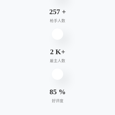
280
+
枪手人数
3
K+
雇主人数
95
%
好评度