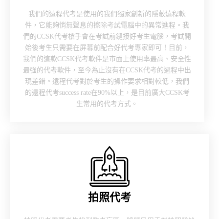
我們的遠程代考是使用的我們獨家創新的隱蔽遠程軟
件，它能夠悄無聲息的擦除考試電腦中的異常進程。我
們的CCSK代考槍手會在考試前鏈接好考生電腦，考試開
始後考生只需要在屏幕前配合好代考專家即可！目前，
我們的這款CCSK代考軟件是市面上使用率最高、安全性
最強的代考軟件，至今為止沒有在CCSK代考的過程中出
現差錯。遠程代考對於考生的操作要求相對較低，我們
的遠程代考success rate在90%以上，是目前廣大CCSK考
生常用的代考方式。
拍照代考