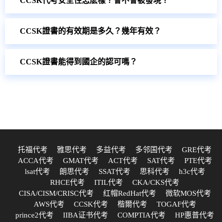
CCSK代考安全性怎麽樣？會不會被發現？
CCSK證書的有效期是多久？幾年有效？
CCSK證書能得到國企的認可嗎？
托福代考
雅思代考
多益代考
多邻国代考
GRE代考
ACCA代考
GMAT代考
ACT代考
SAT代考
PTE代考
lsat代考
朗思代考
SSAT代考
思科代考
h3c代考
RHCE代考
ITIL代考
CKA/CKS代考
CISA/CISM/CRISC代考
红帽RedHat代考
微软MOS代考
AWS代考
CCSK代考
楷爾代考
TOGAF代考
prince2代考
IIBA证书代考
COMPTIA代考
HP惠普代考