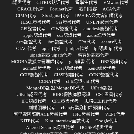
it認證代考
CITRIX认证代考
留學生代考
VMware代考
ORACLE代考
Fortinet代考
我们博客
ACA代考
CIMA代考
Six sigma代考
IPA+IFA公共會計師代考
TESOl證書代考
Sas證書代考
UNLPP證書代考
CFI證書代考
CIW認證代考
autodesk認證代考
apple認證代考
cca認證代考
azure認證代考
csm認證代考
ibm認證代考
CPA代考
acams代考
GIAC代考
apics代考
juniper代考
lpi認證 lpi代考
uipath認證 uipath代考
精算師認證代考
MCDBA數據庫管理師代考
ged證書 代考
DB2認證代考
acma認證代考
ecsa認證代考
Zend認證代考
CCIE認證代考
CISSP認證代考
CCNP認證代考
CCNA代考
chfi認證 chfi代考
MongoDB認證 MongoDB代考
UiPath認證
UiPath認證代考
RIBO保險牌照認證
CSC證書代考
IFC認證代考
CPH證書代考
思培CELPIP代考
劍橋領思代考
cbap商業分析師認證代考
阿里雲國際版ACE證書代考
IFIC證書代考
VEPT代考
KITE代考
Kira interview面試代考
Google代考
Altered Security認證代考
HCISPP認證代考
CyberDefenders認證代考
OffSec認證 OffSec代考