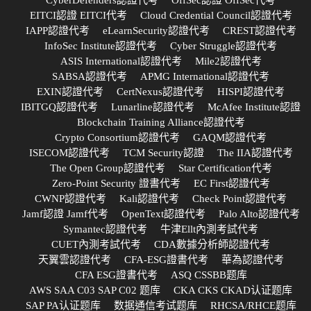
EITCI認證 EITCI代考
Cloud Credential Council認證代考
IAPP認證代考
eLearnSecurity認證代考
CREST認證代考
InfoSec Institute認證代考
Cyber Struggle認證代考
ASIS International認證代考
Mile2認證代考
SABSA認證代考
APMG International認證代考
EXIN認證代考
CertNexus認證代考
HISPI認證代考
IBITGQ認證代考
Lunarline認證代考
McAfee Institute認證
Blockchain Training Alliance認證代考
Crypto Consortium認證代考
GAQM認證代考
ISECOM認證代考
TCM Security認證
The IIA認證代考
The Open Group認證代考
Star Certification代考
Zero-Point Security 證書代考
EC First認證代考
CWNP認證代考
Kali認證代考
Check Point認證代考
Jamf認證 Jamf代考
OpenText認證代考
Palo Alto認證代考
Symantec認證代考
牛津Ellt內測考試代考
CUET內測考試代考
CDA數據分析師認證代考
天翼雲認證代考
CFA-ESG證書代考
華為認證代考
CFA ESG證書代考
ASQ CSSBB题库
AWS SAA C03 SAP C02 题库
CKA CKS CKAD认证题库
SAP PA认证题库
数据通信考试题库
RHCSA/RHCE题库