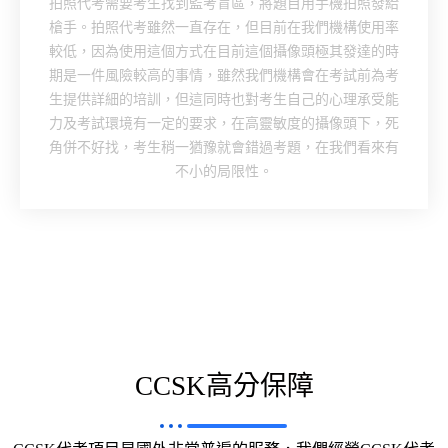
拍照代考需要考生找到監考盲區，將題目用手機拍照發給
槍手。拍照代考雖然一直存在，但目前在我們機構使用率
較低，因為使用這個方式在目前這個攝像頭極其發達的時
期是一件風險較高的事情，雖然我們機構會在考試前為考
生提供詳細的培訓，但這同時也對考生自己的心理承受能
力及考試環境有一定的要求，在高靈敏度的攝像頭下，死
角併不好找，考生稍一猶豫就會錯過考題，在我們看來有
不小的局限性。
CCSK高分保障