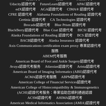
Udacity認證代考
FutureLearn認證代考
APAC認證代考
edX認證代考
AGA認證代考
CIMA® 認證代考
CFRE 認證代考
Alabama Foundations of Reading 認證代考
Certinia 認證代考
CA Technologies 認證代考
Brocade認證代考
Blue Prism 認證代考
BlackBerry認證代考
Blue Coat 認證代考
BICSI 認證代考
Alaska Foundations of Reading 認證代考
BCS 認證代考
BACB認證代考
Alaska Insurance 認證代考
Axis Communications certification exam proxy 專業認證代考
服務
ABEM代考服務
American Board of Foot and Ankle Surgery認證代考
Avaya認證代考服务
Atlassian認證代考
Arista認證代考
American Board of Imaging Informatics (ABII)認證代考
ACMA認證代考服務
ABPM認證代考
American College of Financial Services認證代考
American College of Histocompatibility & Immunogenetics
(ACHI)認證代考服务：專業協助您順利通過認證
ACSM認證代考
AHIMA認證代考
American Medical Informatics Association (AMIA)認證代考