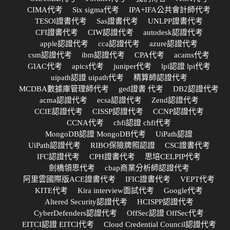
CIMA代考
Six sigma代考
IPA+IFA公共會計師代考
TESOl證書代考
Sas證書代考
UNLPP證書代考
CFI證書代考
CIW認證代考
autodesk認證代考
apple認證代考
cca認證代考
azure認證代考
csm認證代考
ibm認證代考
CPA代考
acams代考
GIAC代考
apics代考
juniper代考
lpi認證 lpi代考
uipath認證 uipath代考
精算師認證代考
MCDBA數據庫管理師代考
ged證書 代考
DB2認證代考
acma認證代考
ecsa認證代考
Zend認證代考
CCIE認證代考
CISSP認證代考
CCNP認證代考
CCNA代考
chfi認證 chfi代考
MongoDB認證 MongoDB代考
UiPath認證
UiPath認證代考
RIBO保險牌照認證
CSC證書代考
IFC認證代考
CPH證書代考
思培CELPIP代考
劍橋領思代考
cbap商業分析師認證代考
阿里雲國際版ACE證書代考
IFIC證書代考
VEPT代考
KITE代考
Kira interview面試代考
Google代考
Altered Security認證代考
HCISPP認證代考
CyberDefenders認證代考
OffSec認證 OffSec代考
EITCI認證 EITCI代考
Cloud Credential Council認證代考