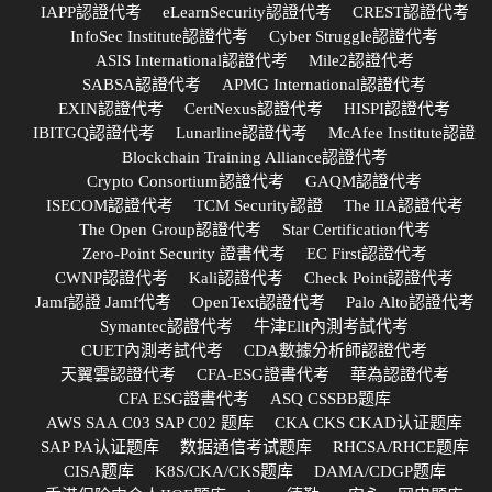
IAPP認證代考
eLearnSecurity認證代考
CREST認證代考
InfoSec Institute認證代考
Cyber Struggle認證代考
ASIS International認證代考
Mile2認證代考
SABSA認證代考
APMG International認證代考
EXIN認證代考
CertNexus認證代考
HISPI認證代考
IBITGQ認證代考
Lunarline認證代考
McAfee Institute認證
Blockchain Training Alliance認證代考
Crypto Consortium認證代考
GAQM認證代考
ISECOM認證代考
TCM Security認證
The IIA認證代考
The Open Group認證代考
Star Certification代考
Zero-Point Security 證書代考
EC First認證代考
CWNP認證代考
Kali認證代考
Check Point認證代考
Jamf認證 Jamf代考
OpenText認證代考
Palo Alto認證代考
Symantec認證代考
牛津Ellt內測考試代考
CUET內測考試代考
CDA數據分析師認證代考
天翼雲認證代考
CFA-ESG證書代考
華為認證代考
CFA ESG證書代考
ASQ CSSBB题库
AWS SAA C03 SAP C02 题库
CKA CKS CKAD认证题库
SAP PA认证题库
数据通信考试题库
RHCSA/RHCE题库
CISA题库
K8S/CKA/CKS题库
DAMA/CDGP题库