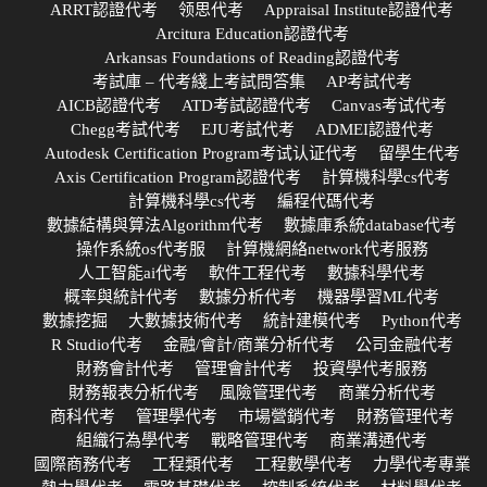
ARRT認證代考
领思代考
Appraisal Institute認證代考
Arcitura Education認證代考
Arkansas Foundations of Reading認證代考
考試庫 – 代考綫上考試問答集
AP考試代考
AICB認證代考
ATD考試認證代考
Canvas考试代考
Chegg考試代考
EJU考試代考
ADMEI認證代考
Autodesk Certification Program考试认证代考
留學生代考
Axis Certification Program認證代考
計算機科學cs代考
計算機科學cs代考
編程代碼代考
數據結構與算法Algorithm代考
數據庫系統database代考
操作系統os代考服
計算機網絡network代考服務
人工智能ai代考
軟件工程代考
數據科學代考
概率與統計代考
數據分析代考
機器學習ML代考
數據挖掘
大數據技術代考
統計建模代考
Python代考
R Studio代考
金融/會計/商業分析代考
公司金融代考
財務會計代考
管理會計代考
投資學代考服務
財務報表分析代考
風險管理代考
商業分析代考
商科代考
管理學代考
市場營銷代考
財務管理代考
組織行為學代考
戰略管理代考
商業溝通代考
國際商務代考
工程類代考
工程數學代考
力學代考專業