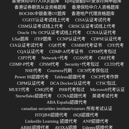
香港保险中介人IIQE题库
kpmg德勤pwc安永ey网申题库
香港证券期货从业资格题库
香港保险中介人资格题库
BOCHK中银香港OT题库
香港地产代理资格题库
CGEIT认证考试线上代考
CISA认证考试代考
CISM认证考试线上代考
CRISC认证考试线上代考
Oracle 19c OCP认证考试线上代考
CCNA认证代考
LSat题库
iTEP题库
CCNP认证代考
CDPSE认证代考
CIA认证考试代考
CQE代考
CSSBB代考证书
CFE代考
CQA认证代考
CDMP-A代考证书
CPIM代考包过
CIPT代考
Network+代考
CGSS代考
CRE代考
CDMP-P代考
CPSM代考
Security+代考包过
CLTD代考
NSE代考
Coursera代刷
CICS代考保包过
Power BI認證代考
Tableau認證代考
CSCP代考作弊
CIPM认证代考
DCA Docker认证代考
CTSC包过,
MUET代考
CMQ代考
PHR代考包过
Microsoft代考认证
Snowflake認證代考
CCNA認證代考
英语考试代考
ABA España認證代考
canadian securities institute/courses 所有考试认证
ISTQB®認證代考
iSQI認證代考
LinkedIn Learning 認證代考
ANP認證代考
ABBE認證代考
AVIXA認證
Udemy認證代考