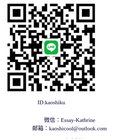
ID:kaoshiku
微信：Essay-Kathrine
邮箱：
kaoshicool@outlook.com