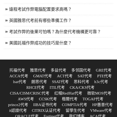
遠程考試作弊電腦配置要求高嗎？
英國雅思代考前有哪些準備工作？
考試作弊的後果可怕嗎？為什麼代考機構更可靠？
美國託福作弊成功的技巧是什麼？
托福代考
雅思代考
多益代考
多邻国代考
GRE代考
ACCA代考
GMAT代考
ACT代考
SAT代考
PTE代考
lsat代考
朗思代考
SSAT代考
思科代考
h3c代考
RHCE代考
ITIL代考
CKA/CKS代考
CISA/CISM/CRISC代考
红帽RedHat代考
微软MOS代考
AWS代考
CCSK代考
楷爾代考
TOGAF代考
prince2代考
IIBA证书代考
COMPTIA代考
HP惠普代考
it認證代考
CITRIX认证代考
留學生代考
VMware代考
ORACLE代考
Fortinet代考
我们博客
ACA代考