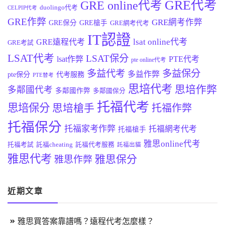
GRE代考
GRE online代考
duolingo代考
CELPIP代考
GRE作弊
GRE網考作弊
GRE保分
GRE槍手
GRE網考代考
IT認證
lsat online代考
GRE遠程代考
GRE考試
LSAT代考
LSAT保分
lsat作弊
PTE代考
pte online代考
多益代考
多益保分
多益作弊
pte保分
代考服務
PTE替考
思培代考
思培作弊
多鄰國代考
多鄰國作弊
多鄰國保分
托福代考
思培保分
思培槍手
托福作弊
托福保分
托福家考作弊
托福網考代考
托福槍手
雅思online代考
托福考試
託福cheating
託福代考服務
託福出貓
雅思代考
雅思保分
雅思作弊
近期文章
雅思買答案靠譜嗎？遠程代考怎麼樣？