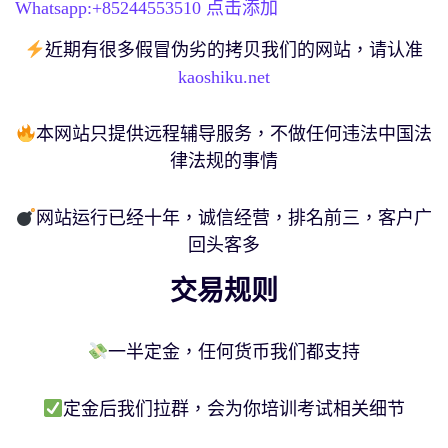
Whatsapp:+
85244553510
点击添加
近期有很多假冒伪劣的拷贝我们的网站，请认准
kaoshiku.net
本网站只提供远程辅导服务，不做任何违法中国法
律法规的事情
网站运行已经十年，诚信经营，排名前三，客户广
回头客多
交易规则
一半定金，任何货币我们都支持
定金后我们拉群，会为你培训考试相关细节