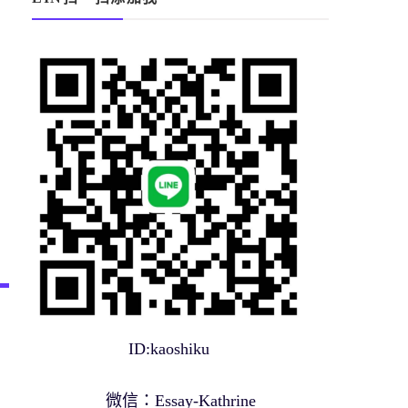
ID:kaoshiku
微信：Essay-Kathrine