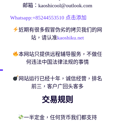
邮箱：
kaoshicool@outlook.com
Whatsapp:+
85244553510
点击添加
近期有很多假冒伪劣的拷贝我们的网
站，请认准
kaoshiku.net
本网站只提供远程辅导服务，不做任
何违法中国法律法规的事情
网站运行已经十年，诚信经营，排名
前三，客户广回头客多
交易规则
一半定金，任何货币我们都支持