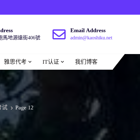
dress
Email Address
馬地源遠街406號
admin@kaoshiku.net
雅思代考
IT认证
我们博客
考试
Page 12