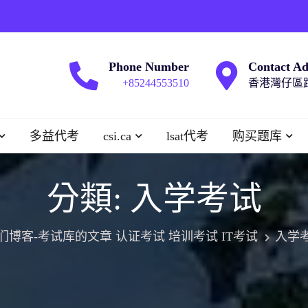
Phone Number
Contact Ad
+85244553510
香港灣仔區跑
多益代考
csi.ca
lsat代考
购买题库
分類:
入学考试
们博客-考试库的文章 认证考试 培训考试 IT考试
入学