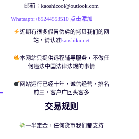
邮箱：
kaoshicool@outlook.com
Whatsapp:+
85244553510
点击添加
近期有很多假冒伪劣的拷贝我们的网
站，请认准
kaoshiku.net
本网站只提供远程辅导服务，不做任
何违法中国法律法规的事情
网站运行已经十年，诚信经营，排名
前三，客户广回头客多
交易规则
一半定金，任何货币我们都支持