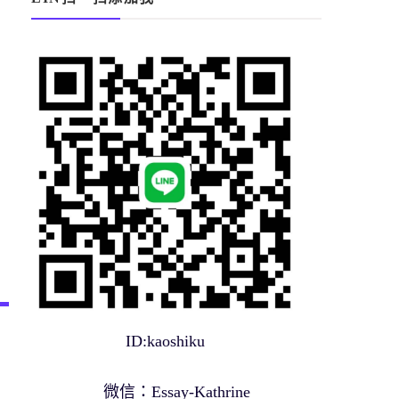
ID:kaoshiku
微信：Essay-Kathrine