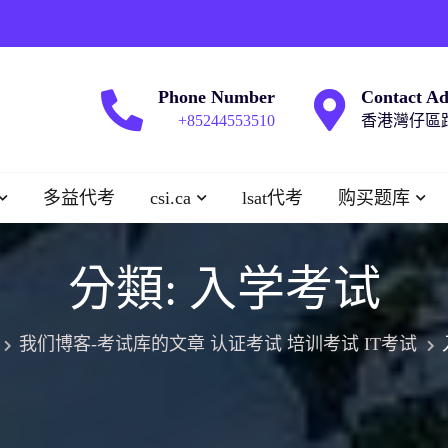
Phone Number
Contact Ad
+85244553510
香港灣仔區跑
多益代考
csi.ca
lsat代考
购买题库
分類:
入学考试
我们博客-考试库的文章 认证考试 培训考试 IT考试