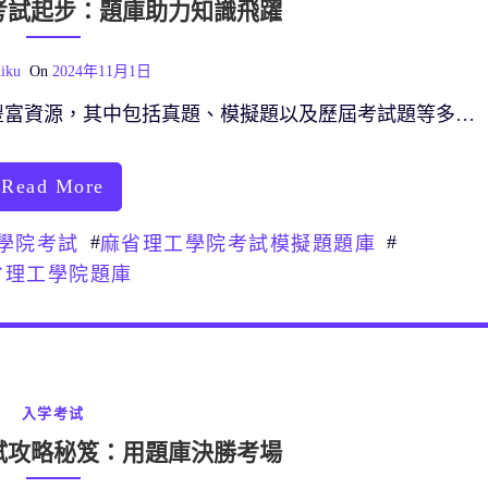
考試起步：題庫助力知識飛躍
iku
On
2024年11月1日
豐富資源，其中包括真題、模擬題以及歷屆考試題等多…
Read More
#
#
學院考試
麻省理工學院考試模擬題題庫
省理工學院題庫
入学考试
試攻略秘笈：用題庫決勝考場