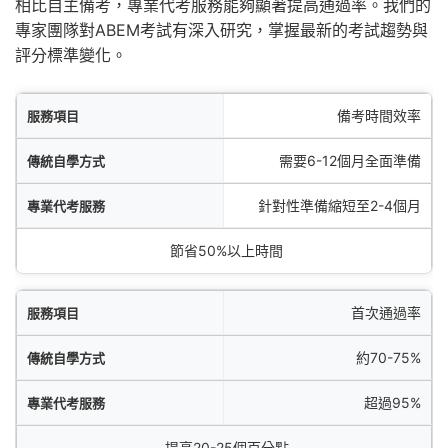
相比自主備考，專業代考服務能夠顯著提高通過率。我們的
專家團隊對ABEM考試有深入研究，掌握最新的考試趨勢與
評分標準變化。
項目
備考時間效率
方式
需要6-12個月全面準備
服務
針對性準備縮短至2-4個月
優勢提升
節省50%以上時間
首次通過率
約70-75%
超過95%
提高20-25個百分點