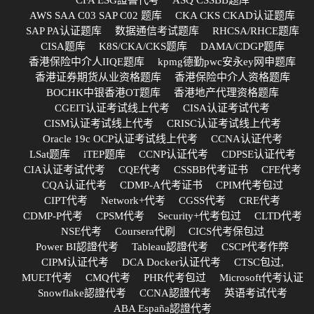
AWS SAA C03 SAP C02 题库
CKA CKS CKAD认证题库
SAP PA认证题库
数据通信考试题库
RHCSA/RHCE题库
CISA题库
K8S/CKA/CKS题库
DAMA/CDGP题库
香港保险中介人IIQE题库
kpmg德勤pwc安永ey网申题库
香港证券期货从业资格题库
香港保险中介人资格题库
BOCHK中银香港OT题库
香港地产代理资格题库
CGEIT认证考试线上代考
CISA认证考试代考
CISM认证考试线上代考
CRISC认证考试线上代考
Oracle 19c OCP认证考试线上代考
CCNA认证代考
LSat题库
iTEP题库
CCNP认证代考
CDPSE认证代考
CIA认证考试代考
CQE代考
CSSBB代考证书
CFE代考
CQA认证代考
CDMP-A代考证书
CPIM代考包过
CIPT代考
Network+代考
CGSS代考
CRE代考
CDMP-P代考
CPSM代考
Security+代考包过
CLTD代考
NSE代考
Coursera代刷
CICS代考保包过
Power BI認證代考
Tableau認證代考
CSCP代考作弊
CIPM认证代考
DCA Docker认证代考
CTSC包过,
MUET代考
CMQ代考
PHR代考包过
Microsoft代考认证
Snowflake認證代考
CCNA認證代考
英语考试代考
ABA España認證代考