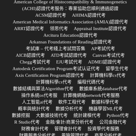
American College of Histocompatibility & Immunogenetics
(ACHI)認證代考服务：專業協助您順利通過認證
ACSM認證代考
AHIMA認證代考
American Medical Informatics Association (AMIA)認證代考
ARRT認證代考
领思代考
Appraisal Institute認證代考
Arcitura Education認證代考
Arkansas Foundations of Reading認證代考
考試庫 – 代考綫上考試問答集
AP考試代考
AICB認證代考
ATD考試認證代考
Canvas考试代考
Chegg考試代考
EJU考試代考
ADMEI認證代考
Autodesk Certification Program考试认证代考
留學生代考
Axis Certification Program認證代考
計算機科學cs代考
計算機科學cs代考
編程代碼代考
數據結構與算法Algorithm代考
數據庫系統database代考
操作系統os代考服
計算機網絡network代考服務
人工智能ai代考
軟件工程代考
數據科學代考
概率與統計代考
數據分析代考
機器學習ML代考
數據挖掘
大數據技術代考
統計建模代考
Python代考
R Studio代考
金融/會計/商業分析代考
公司金融代考
財務會計代考
管理會計代考
投資學代考服務
財務報表分析代考
風險管理代考
商業分析代考