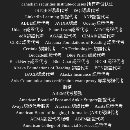
canadian securities institute/courses 所有考试认证
ISTQB®認證代考
iSQI認證代考
LinkedIn Learning 認證代考
ANP認證代考
ABBE認證代考
AVIXA認證
Udemy認證代考
Udacity認證代考
FutureLearn認證代考
APAC認證代考
edX認證代考
AGA認證代考
CIMA® 認證代考
CFRE 認證代考
Alabama Foundations of Reading 認證代考
Certinia 認證代考
CA Technologies 認證代考
Brocade認證代考
Blue Prism 認證代考
BlackBerry認證代考
Blue Coat 認證代考
BICSI 認證代考
Alaska Foundations of Reading 認證代考
BCS 認證代考
BACB認證代考
Alaska Insurance 認證代考
Axis Communications certification exam proxy 專業認證代考
服務
ABEM代考服務
American Board of Foot and Ankle Surgery認證代考
Avaya認證代考服务
Atlassian認證代考
Arista認證代考
American Board of Imaging Informatics (ABII)認證代考
ACMA認證代考服務
ABPM認證代考
American College of Financial Services認證代考