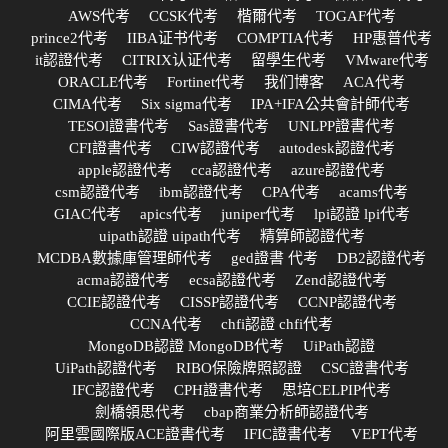
AWS代考
CCSK代考
楷爾代考
TOGAF代考
prince2代考
IIBA证书代考
COMPTIA代考
HP惠普代考
it認證代考
CITRIX认证代考
留學生代考
VMware代考
ORACLE代考
Fortinet代考
我们博客
ACA代考
CIMA代考
Six sigma代考
IPA+IFA公共會計師代考
TESOl證書代考
Sas證書代考
UNLPP證書代考
CFI證書代考
CIW認證代考
autodesk認證代考
apple認證代考
cca認證代考
azure認證代考
csm認證代考
ibm認證代考
CPA代考
acams代考
GIAC代考
apics代考
juniper代考
lpi認證 lpi代考
uipath認證 uipath代考
精算師認證代考
MCDBA數據庫管理師代考
ged證書 代考
DB2認證代考
acma認證代考
ecsa認證代考
Zend認證代考
CCIE認證代考
CISSP認證代考
CCNP認證代考
CCNA代考
chfi認證 chfi代考
MongoDB認證 MongoDB代考
UiPath認證
UiPath認證代考
RIBO保險牌照認證
CSC證書代考
IFC認證代考
CPH證書代考
思培CELPIP代考
劍橋領思代考
cbap商業分析師認證代考
阿里雲國際版ACE證書代考
IFIC證書代考
VEPT代考