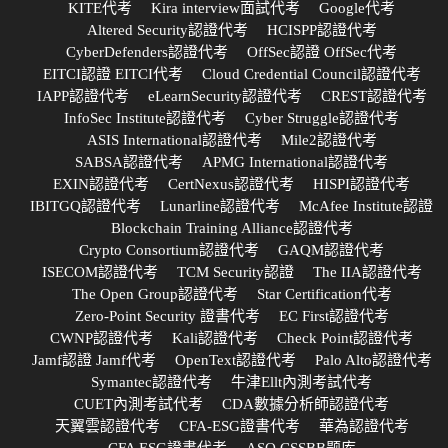
KITE代考
Kira interview面試代考
Google代考
Altered Security認證代考
HCISPP認證代考
CyberDefenders認證代考
OffSec認證 OffSec代考
EITCI認證 EITCI代考
Cloud Credential Council認證代考
IAPP認證代考
eLearnSecurity認證代考
CREST認證代考
InfoSec Institute認證代考
Cyber Struggle認證代考
ASIS International認證代考
Mile2認證代考
SABSA認證代考
APMG International認證代考
EXIN認證代考
CertNexus認證代考
HISPI認證代考
IBITGQ認證代考
Lunarline認證代考
McAfee Institute認證
Blockchain Training Alliance認證代考
Crypto Consortium認證代考
GAQM認證代考
ISECOM認證代考
TCM Security認證
The IIA認證代考
The Open Group認證代考
Star Certification代考
Zero-Point Security 證書代考
EC First認證代考
CWNP認證代考
Kali認證代考
Check Point認證代考
Jamf認證 Jamf代考
OpenText認證代考
Palo Alto認證代考
Symantec認證代考
牛津Ellt內測考試代考
CUET內測考試代考
CDA數據分析師認證代考
天翼雲認證代考
CFA-ESG證書代考
華為認證代考
CFA ESG證書代考
ASQ CSSBB题库