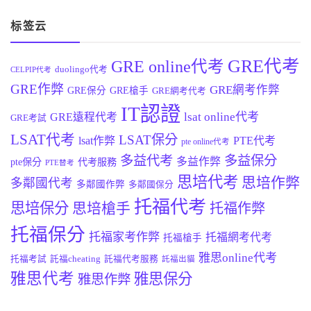
标签云
GRE代考
GRE online代考
duolingo代考
CELPIP代考
GRE作弊
GRE網考作弊
GRE保分
GRE槍手
GRE網考代考
IT認證
lsat online代考
GRE遠程代考
GRE考試
LSAT代考
LSAT保分
lsat作弊
PTE代考
pte online代考
多益代考
多益保分
多益作弊
pte保分
代考服務
PTE替考
思培代考
思培作弊
多鄰國代考
多鄰國作弊
多鄰國保分
托福代考
思培保分
思培槍手
托福作弊
托福保分
托福家考作弊
托福網考代考
托福槍手
雅思online代考
托福考試
託福cheating
託福代考服務
託福出貓
雅思代考
雅思保分
雅思作弊