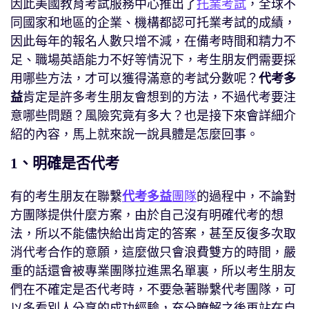
因此美國教育考試服務中心推出了
托業考試
，全球不
同國家和地區的企業、機構都認可托業考試的成績，
因此每年的報名人數只增不減，在備考時間和精力不
足、職場英語能力不好等情況下，考生朋友們需要採
用哪些方法，才可以獲得滿意的考試分數呢？
代考多
益
肯定是許多考生朋友會想到的方法，不過代考要注
意哪些問題？風險究竟有多大？也是接下來會詳細介
紹的內容，馬上就來說一說具體是怎麼回事。
1、明確是否代考
有的考生朋友在聯繫
代考多益
團隊
的過程中，不論對
方團隊提供什麼方案，由於自己沒有明確代考的想
法，所以不能儘快給出肯定的答案，甚至反復多次取
消代考合作的意願，這麼做只會浪費雙方的時間，嚴
重的話還會被專業團隊拉進黑名單裏，所以考生朋友
們在不確定是否代考時，不要急著聯繫代考團隊，可
以多看別人分享的成功經驗，充分瞭解之後再站在自