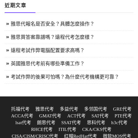
近期文章
雅思代報名是否安全？具體怎麼操作？
雅思買答案靠譜嗎？遠程代考怎麼樣？
遠程考試作弊電腦配置要求高嗎？
英國雅思代考前有哪些準備工作？
考試作弊的後果可怕嗎？為什麼代考機構更可靠？
托福代考
雅思代考
多益代考
多邻国代考
GRE代考
ACCA代考
GMAT代考
ACT代考
SAT代考
PTE代考
lsat代考
朗思代考
SSAT代考
思科代考
h3c代考
RHCE代考
ITIL代考
CKA/CKS代考
CISA/CISM/CRISC代考
红帽RedHat代考
微软MOS代考