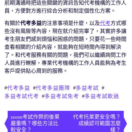
前期溝通時把這些關鍵的資訊告知代考機構的工作人
員，方便對方進行綜合分析和制定個性化方案。
有關於
代考多益
的注意事項是什麼，以及
代考
方式哪
些沒有風險等內容，現在就介紹完畢了，其實許多讓
考生朋友們感到煩惱和困惑的問題，只要花一些時間
查看相關的介紹內容，就能夠在短時間內得到解決
了。和代考服務有關的問題，我們可以繼續詢問工作
人員進行瞭解，專業代考機構的工作人員能夠為考生
客戶提供貼心周到的服務。
#
#
#
#
代考多益
代考多益團隊
多益考試
#
#
多益考試代考
多益考試免考
多益考試軟過
文
章
zoom考試作弊的後果
代考托業更安全嗎？
嚴重嗎？哪些方法比
成績認可範圍怎麼
導
較安全？
樣？