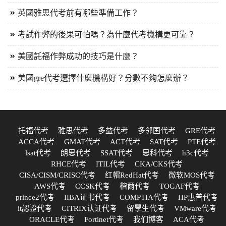
英國雅思代考前有哪些準備工作？
考試作弊的後果可怕嗎？為什麼代考機構更可靠？
美國託福作弊成功的技巧是什麼？
美國gre代考選擇什麼機構好？分數不夠怎麼辦？
托福代考
雅思代考
多益代考
多邻国代考
GRE代考
ACCA代考
GMAT代考
ACT代考
SAT代考
PTE代考
lsat代考
朗思代考
SSAT代考
思科代考
h3c代考
RHCE代考
ITIL代考
CKA/CKS代考
CISA/CISM/CRISC代考
红帽RedHat代考
微软MOS代考
AWS代考
CCSK代考
楷爾代考
TOGAF代考
prince2代考
IIBA证书代考
COMPTIA代考
HP惠普代考
it認證代考
CITRIX认证代考
留學生代考
VMware代考
ORACLE代考
Fortinet代考
我们博客
ACA代考