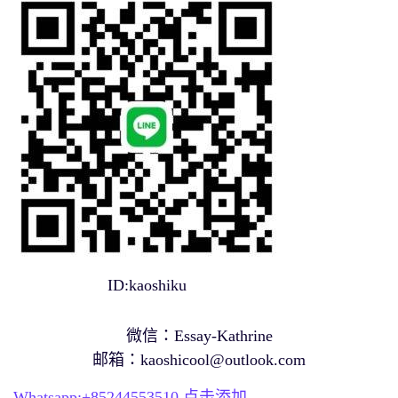
ID:kaoshiku
微信：Essay-Kathrine
邮箱：
kaoshicool@outlook.com
Whatsapp:+
85244553510
点击添加