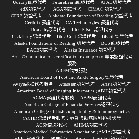
Udacity認證代考
FutureLearn認證代考
APAC認證代考
edX認證代考
AGA認證代考
CIMA® 認證代考
CFRE 認證代考
Alabama Foundations of Reading 認證代考
Certinia 認證代考
CA Technologies 認證代考
Brocade認證代考
Blue Prism 認證代考
BlackBerry認證代考
Blue Coat 認證代考
BICSI 認證代考
Alaska Foundations of Reading 認證代考
BCS 認證代考
BACB認證代考
Alaska Insurance 認證代考
Axis Communications certification exam proxy 專業認證代考
服務
ABEM代考服務
American Board of Foot and Ankle Surgery認證代考
Avaya認證代考服务
Atlassian認證代考
Arista認證代考
American Board of Imaging Informatics (ABII)認證代考
ACMA認證代考服務
ABPM認證代考
American College of Financial Services認證代考
American College of Histocompatibility & Immunogenetics
(ACHI)認證代考服务：專業協助您順利通過認證
ACSM認證代考
AHIMA認證代考
American Medical Informatics Association (AMIA)認證代考
ARRT認證代考
领思代考
Appraisal Institute認證代考