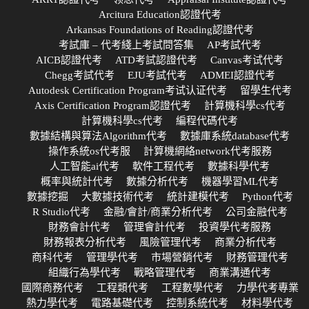
Arcitura Education認證代考
Arkansas Foundations of Reading認證代考
考試庫 – 代考綫上考試問答集
AP考試代考
AICB認證代考
ATD考試認證代考
Canvas考试代考
Chegg考試代考
EJU考試代考
ADMEI認證代考
Autodesk Certification Program考试认证代考
留學生代考
Axis Certification Program認證代考
計算機科學cs代考
計算機科學cs代考
編程代碼代考
數據結構與算法Algorithm代考
數據庫系統database代考
操作系統os代考服
計算機網絡network代考服務
人工智能ai代考
軟件工程代考
數據科學代考
概率與統計代考
數據分析代考
機器學習ML代考
數據挖掘
大數據技術代考
統計建模代考
Python代考
R Studio代考
金融/會計/商業分析代考
公司金融代考
財務會計代考
管理會計代考
投資學代考服務
財務報表分析代考
風險管理代考
商業分析代考
商科代考
管理學代考
市場營銷代考
財務管理代考
組織行為學代考
戰略管理代考
商業溝通代考
國際商務代考
工程類代考
工程數學代考
力學代考專業
熱力學代考
電路基礎代考
控制系統代考
材料學代考