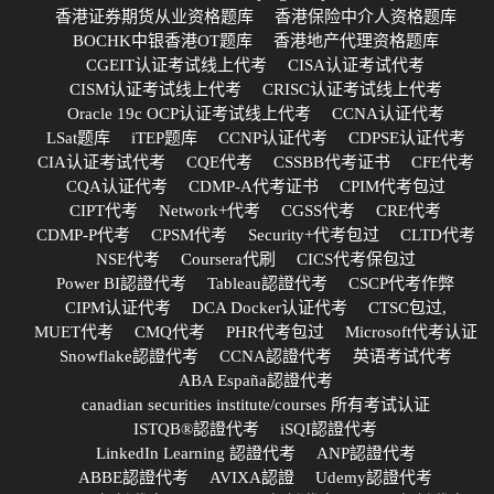
香港证券期货从业资格题库
香港保险中介人资格题库
BOCHK中银香港OT题库
香港地产代理资格题库
CGEIT认证考试线上代考
CISA认证考试代考
CISM认证考试线上代考
CRISC认证考试线上代考
Oracle 19c OCP认证考试线上代考
CCNA认证代考
LSat题库
iTEP题库
CCNP认证代考
CDPSE认证代考
CIA认证考试代考
CQE代考
CSSBB代考证书
CFE代考
CQA认证代考
CDMP-A代考证书
CPIM代考包过
CIPT代考
Network+代考
CGSS代考
CRE代考
CDMP-P代考
CPSM代考
Security+代考包过
CLTD代考
NSE代考
Coursera代刷
CICS代考保包过
Power BI認證代考
Tableau認證代考
CSCP代考作弊
CIPM认证代考
DCA Docker认证代考
CTSC包过,
MUET代考
CMQ代考
PHR代考包过
Microsoft代考认证
Snowflake認證代考
CCNA認證代考
英语考试代考
ABA España認證代考
canadian securities institute/courses 所有考试认证
ISTQB®認證代考
iSQI認證代考
LinkedIn Learning 認證代考
ANP認證代考
ABBE認證代考
AVIXA認證
Udemy認證代考