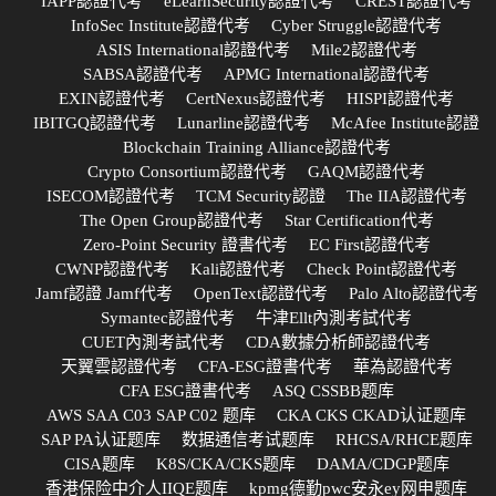
IAPP認證代考
eLearnSecurity認證代考
CREST認證代考
InfoSec Institute認證代考
Cyber Struggle認證代考
ASIS International認證代考
Mile2認證代考
SABSA認證代考
APMG International認證代考
EXIN認證代考
CertNexus認證代考
HISPI認證代考
IBITGQ認證代考
Lunarline認證代考
McAfee Institute認證
Blockchain Training Alliance認證代考
Crypto Consortium認證代考
GAQM認證代考
ISECOM認證代考
TCM Security認證
The IIA認證代考
The Open Group認證代考
Star Certification代考
Zero-Point Security 證書代考
EC First認證代考
CWNP認證代考
Kali認證代考
Check Point認證代考
Jamf認證 Jamf代考
OpenText認證代考
Palo Alto認證代考
Symantec認證代考
牛津Ellt內測考試代考
CUET內測考試代考
CDA數據分析師認證代考
天翼雲認證代考
CFA-ESG證書代考
華為認證代考
CFA ESG證書代考
ASQ CSSBB题库
AWS SAA C03 SAP C02 题库
CKA CKS CKAD认证题库
SAP PA认证题库
数据通信考试题库
RHCSA/RHCE题库
CISA题库
K8S/CKA/CKS题库
DAMA/CDGP题库
香港保险中介人IIQE题库
kpmg德勤pwc安永ey网申题库