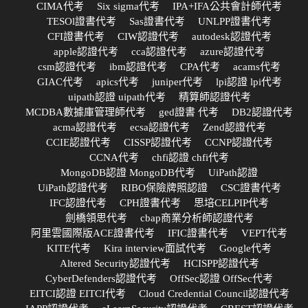
CIMA代考
Six sigma代考
IPA+IFA公共會計師代考
TESOl證書代考
Sas證書代考
UNLPP證書代考
CFI證書代考
CIW認證代考
autodesk認證代考
apple認證代考
cca認證代考
azure認證代考
csm認證代考
ibm認證代考
CPA代考
acams代考
GIAC代考
apics代考
juniper代考
lpi認證 lpi代考
uipath認證 uipath代考
精算師認證代考
MCDBA數據庫管理師代考
ged證書 代考
DB2認證代考
acma認證代考
ecsa認證代考
Zend認證代考
CCIE認證代考
CISSP認證代考
CCNP認證代考
CCNA代考
chfi認證 chfi代考
MongoDB認證 MongoDB代考
UiPath認證
UiPath認證代考
RIBO保險牌照認證
CSC證書代考
IFC認證代考
CPH證書代考
思培CELPIP代考
劍橋領思代考
cbap商業分析師認證代考
阿里雲國際版ACE證書代考
IFIC證書代考
VEPT代考
KITE代考
Kira interview面試代考
Google代考
Altered Security認證代考
HCISPP認證代考
CyberDefenders認證代考
OffSec認證 OffSec代考
EITCI認證 EITCI代考
Cloud Credential Council認證代考