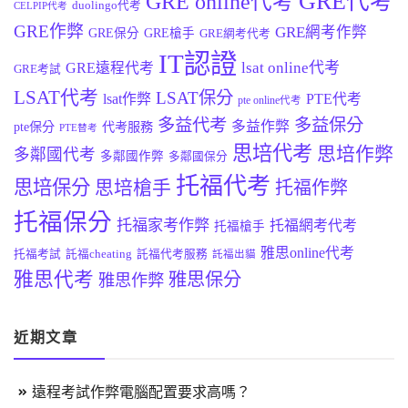
GRE代考
GRE online代考
duolingo代考
CELPIP代考
GRE作弊
GRE網考作弊
GRE保分
GRE槍手
GRE網考代考
IT認證
lsat online代考
GRE遠程代考
GRE考試
LSAT代考
LSAT保分
lsat作弊
PTE代考
pte online代考
多益代考
多益保分
多益作弊
pte保分
代考服務
PTE替考
思培代考
思培作弊
多鄰國代考
多鄰國作弊
多鄰國保分
托福代考
思培保分
思培槍手
托福作弊
托福保分
托福家考作弊
托福網考代考
托福槍手
雅思online代考
托福考試
託福cheating
託福代考服務
託福出貓
雅思代考
雅思保分
雅思作弊
近期文章
遠程考試作弊電腦配置要求高嗎？