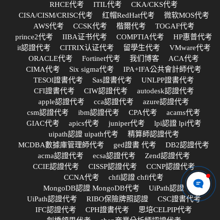
RHCE代考
ITIL代考
CKA/CKS代考
CISA/CISM/CRISC代考
红帽RedHat代考
微软MOS代考
AWS代考
CCSK代考
楷爾代考
TOGAF代考
prince2代考
IIBA证书代考
COMPTIA代考
HP惠普代考
it認證代考
CITRIX认证代考
留學生代考
VMware代考
ORACLE代考
Fortinet代考
我们博客
ACA代考
CIMA代考
Six sigma代考
IPA+IFA公共會計師代考
TESOl證書代考
Sas證書代考
UNLPP證書代考
CFI證書代考
CIW認證代考
autodesk認證代考
apple認證代考
cca認證代考
azure認證代考
csm認證代考
ibm認證代考
CPA代考
acams代考
GIAC代考
apics代考
juniper代考
lpi認證 lpi代考
uipath認證 uipath代考
精算師認證代考
MCDBA數據庫管理師代考
ged證書 代考
DB2認證代考
acma認證代考
ecsa認證代考
Zend認證代考
CCIE認證代考
CISSP認證代考
CCNP認證代考
CCNA代考
chfi認證 chfi代考
MongoDB認證 MongoDB代考
UiPath認證
UiPath認證代考
RIBO保險牌照認證
CSC證書代考
IFC認證代考
CPH證書代考
思培CELPIP代考