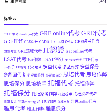
(48)
雅思考試
标签云
GRE代考
GRE online代考
duolingo代考
CELPIP代考
GRE作弊
GRE網考作弊
GRE保分
GRE槍手
GRE網考代考
IT認證
lsat online代考
GRE遠程代考
GRE考試
LSAT代考
LSAT保分
lsat作弊
PTE代考
pte online代考
多益代考
多益保分
多益作弊
pte保分
代考服務
PTE替考
思培代考
思培作弊
多鄰國代考
多鄰國作弊
多鄰國保分
托福代考
思培保分
思培槍手
托福作弊
托福保分
托福家考作弊
托福網考代考
托福槍手
雅思online代考
托福考試
託福cheating
託福代考服務
託福出貓
雅思代考
雅思保分
雅思作弊