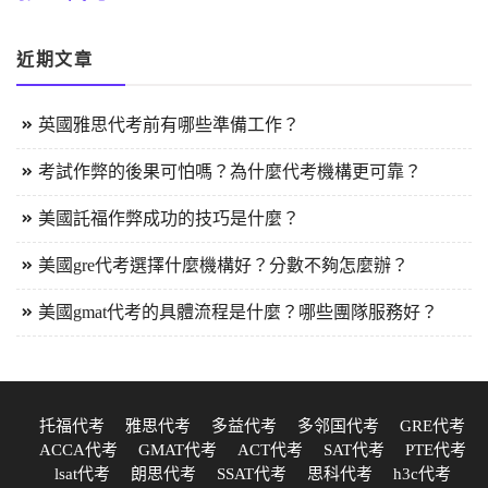
近期文章
英國雅思代考前有哪些準備工作？
考試作弊的後果可怕嗎？為什麼代考機構更可靠？
美國託福作弊成功的技巧是什麼？
美國gre代考選擇什麼機構好？分數不夠怎麼辦？
美國gmat代考的具體流程是什麼？哪些團隊服務好？
托福代考
雅思代考
多益代考
多邻国代考
GRE代考
ACCA代考
GMAT代考
ACT代考
SAT代考
PTE代考
lsat代考
朗思代考
SSAT代考
思科代考
h3c代考