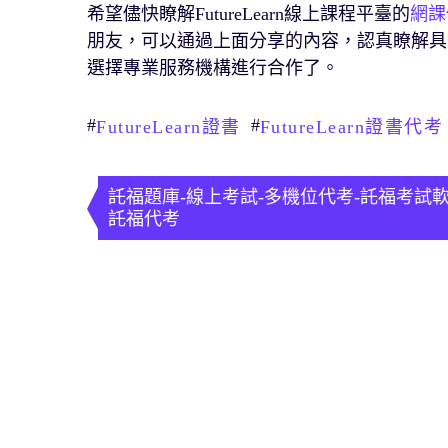
希望儘快瞭解FutureLearn線上課程平臺的
網課
朋友，可以通過上面分享的內容，認真瞭解具
選擇專業服務機構進行合作了。
#
#
FutureLearn證書
FutureLearn證書代考
文
章
託福題庫-線上考試-多機位代考-託福考試軟
託福代考
導
覽