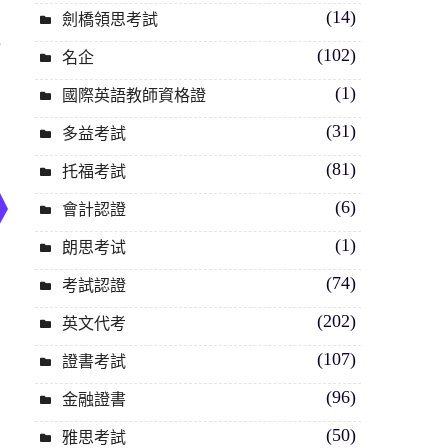
(14)
劍橋領思考試
心
(102)
名企
(1)
國際英語教師資格證
(31)
多益考試
(81)
托福考試
(6)
會計認證
(1)
朗思考试
(74)
考試認證
(202)
英文代考
(107)
證書考試
(96)
金融證書
(50)
雅思考試