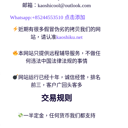
邮箱：
kaoshicool@outlook.com
Whatsapp:+
85244553510
点击添加
近期有很多假冒伪劣的拷贝我们的网
站，请认准
kaoshiku.net
本网站只提供远程辅导服务，不做任
何违法中国法律法规的事情
務
网站运行已经十年，诚信经营，排名
化
前三，客户广回头客多
交易规则
一半定金，任何货币我们都支持
課