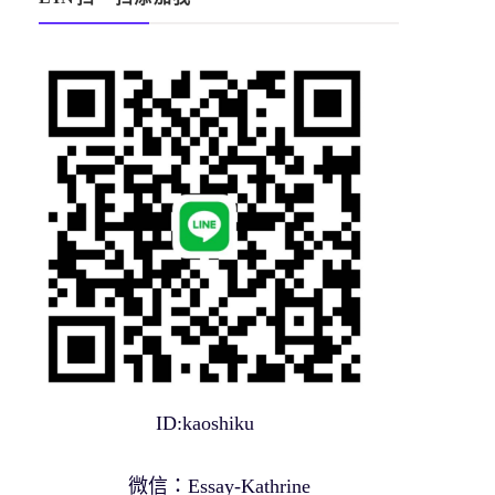
ID:kaoshiku
微信：Essay-Kathrine