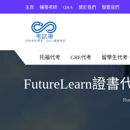
Skip
主頁
輔導老師
Q&A
關於我們
聯繫我們
to
content
考試庫
托福代考
GRE代考
留學生代考
FutureLear
Ho