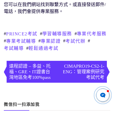
您可以在我們網站找到聯繫方式。或直接發送郵件/
電話，我們會提供專業服務。
#
#
#
PRINCE2考試
學習輔導服務
專業代考服務
#
#
#
#
專業考試輔導
專業認證
考試代辦
#
考試輔導
輕鬆通過考試
文
章
遠程認證 – 多益、托
CIMAPRO19-CS2-1-
福、GRE、IT證書台
ENG：管理案例研究
導
灣地區免考100%pass
考試代考
覽
微信扫一扫添加我