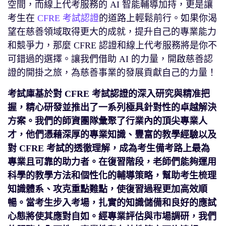
空間，而線上代考服務的 AI 智能輔導加持，更是讓
考生在
CFRE 考試認證
的道路上輕鬆前行。如果你渴
望在慈善領域取得更大的成就，提升自己的專業能力
和競爭力，那麼 CFRE 認證和線上代考服務將是你不
可錯過的選擇。讓我們借助 AI 的力量，開啟慈善認
證的開掛之旅，為慈善事業的發展貢獻自己的力量！
考試庫基於對 CFRE 考試認證的深入研究與精准把
握，精心研發並推出了一系列極具針對性的卓越解決
方案。我們的師資團隊彙聚了行業內的頂尖專業人
才，他們憑藉深厚的專業知識、豐富的教學經驗以及
對 CFRE 考試的透徹理解，成為考生備考路上最為
專業且可靠的助力者。在復習階段，老師們能夠運用
科學的教學方法和個性化的輔導策略，幫助考生梳理
知識體系、攻克重點難點，使復習過程更加高效順
暢。當考生步入考場，扎實的知識儲備和良好的應試
心態將使其應對自如。經專業評估與市場調研，我們