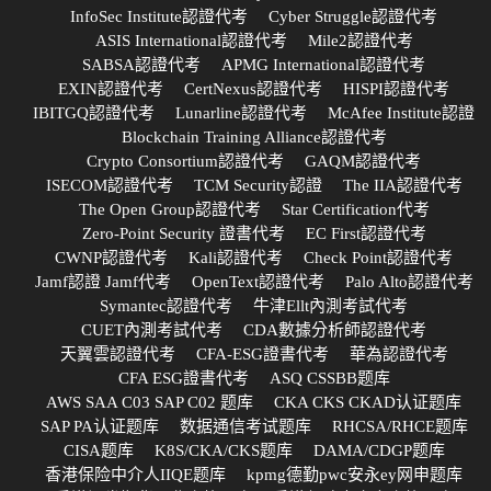
InfoSec Institute認證代考
Cyber Struggle認證代考
ASIS International認證代考
Mile2認證代考
SABSA認證代考
APMG International認證代考
EXIN認證代考
CertNexus認證代考
HISPI認證代考
IBITGQ認證代考
Lunarline認證代考
McAfee Institute認證
Blockchain Training Alliance認證代考
Crypto Consortium認證代考
GAQM認證代考
ISECOM認證代考
TCM Security認證
The IIA認證代考
The Open Group認證代考
Star Certification代考
Zero-Point Security 證書代考
EC First認證代考
CWNP認證代考
Kali認證代考
Check Point認證代考
Jamf認證 Jamf代考
OpenText認證代考
Palo Alto認證代考
Symantec認證代考
牛津Ellt內測考試代考
CUET內測考試代考
CDA數據分析師認證代考
天翼雲認證代考
CFA-ESG證書代考
華為認證代考
CFA ESG證書代考
ASQ CSSBB题库
AWS SAA C03 SAP C02 题库
CKA CKS CKAD认证题库
SAP PA认证题库
数据通信考试题库
RHCSA/RHCE题库
CISA题库
K8S/CKA/CKS题库
DAMA/CDGP题库
香港保险中介人IIQE题库
kpmg德勤pwc安永ey网申题库