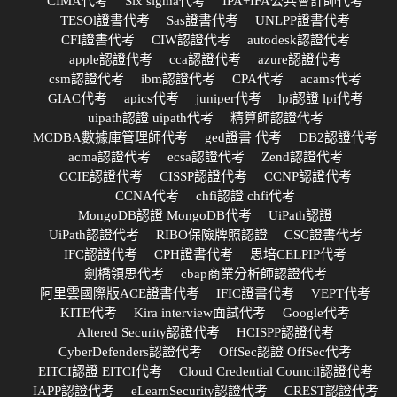
CIMA代考
Six sigma代考
IPA+IFA公共會計師代考
TESOl證書代考
Sas證書代考
UNLPP證書代考
CFI證書代考
CIW認證代考
autodesk認證代考
apple認證代考
cca認證代考
azure認證代考
csm認證代考
ibm認證代考
CPA代考
acams代考
GIAC代考
apics代考
juniper代考
lpi認證 lpi代考
uipath認證 uipath代考
精算師認證代考
MCDBA數據庫管理師代考
ged證書 代考
DB2認證代考
acma認證代考
ecsa認證代考
Zend認證代考
CCIE認證代考
CISSP認證代考
CCNP認證代考
CCNA代考
chfi認證 chfi代考
MongoDB認證 MongoDB代考
UiPath認證
UiPath認證代考
RIBO保險牌照認證
CSC證書代考
IFC認證代考
CPH證書代考
思培CELPIP代考
劍橋領思代考
cbap商業分析師認證代考
阿里雲國際版ACE證書代考
IFIC證書代考
VEPT代考
KITE代考
Kira interview面試代考
Google代考
Altered Security認證代考
HCISPP認證代考
CyberDefenders認證代考
OffSec認證 OffSec代考
EITCI認證 EITCI代考
Cloud Credential Council認證代考
IAPP認證代考
eLearnSecurity認證代考
CREST認證代考