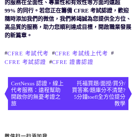
的服務在全面性、專業性和有效性等方面均遠超
99% 的同行。若您正在籌備 CFRE 考試認證，歡迎
隨時添加我們的微信，我們將竭誠為您提供全方位、
高品質的服務，助力您順利達成目標，開啟職業發展
的新篇章。
#
#
#
CFRE 考試代考
CFRE 考試线上代考
#
CFRE 考試認證
CFRE 證書認證
文
章
CertNexus 認證，線上
托福買題/面授/買分/
代考服務：遠程幫助
買答案/題庫分不清楚?
導
開啟你的無憂考證之
5分鐘toefl全方位提分
旅
教學
覽
微信扫一扫添加我