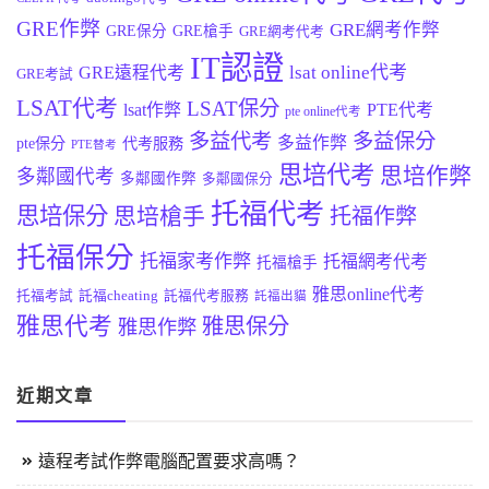
GRE作弊
GRE網考作弊
GRE保分
GRE槍手
GRE網考代考
IT認證
lsat online代考
GRE遠程代考
GRE考試
LSAT代考
LSAT保分
lsat作弊
PTE代考
pte online代考
多益代考
多益保分
多益作弊
pte保分
代考服務
PTE替考
思培代考
思培作弊
多鄰國代考
多鄰國作弊
多鄰國保分
托福代考
思培保分
思培槍手
托福作弊
托福保分
托福家考作弊
托福網考代考
托福槍手
雅思online代考
托福考試
託福cheating
託福代考服務
託福出貓
雅思代考
雅思保分
雅思作弊
近期文章
遠程考試作弊電腦配置要求高嗎？