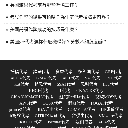
英國雅思代考前有哪些準備工作？
考試作弊的後果可怕嗎？為什麼代考機構更可靠？
美國託福作弊成功的技巧是什麼？
美國gre代考選擇什麼機構好？分數不夠怎麼辦？
托福代考
雅思代考
多益代考
多邻国代考
GRE代考
ACCA代考
GMAT代考
ACT代考
SAT代考
PTE代考
lsat代考
朗思代考
SSAT代考
思科代考
h3c代考
RHCE代考
ITIL代考
CKA/CKS代考
CISA/CISM/CRISC代考
红帽RedHat代考
微软MOS代考
AWS代考
CCSK代考
楷爾代考
TOGAF代考
prince2代考
IIBA证书代考
COMPTIA代考
HP惠普代考
it認證代考
CITRIX认证代考
留學生代考
VMware代考
ORACLE代考
Fortinet代考
我们博客
ACA代考