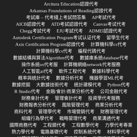
Arcitura Education認證代考
Arkansas Foundations of Reading認證代考
考試庫 – 代考綫上考試問答集
AP考試代考
AICB認證代考
ATD考試認證代考
Canvas考试代考
Chegg考試代考
EJU考試代考
ADMEI認證代考
Autodesk Certification Program考试认证代考
留學生代考
Axis Certification Program認證代考
計算機科學cs代考
計算機科學cs代考
編程代碼代考
數據結構與算法Algorithm代考
數據庫系統database代考
操作系統os代考服
計算機網絡network代考服務
人工智能ai代考
軟件工程代考
數據科學代考
概率與統計代考
數據分析代考
機器學習ML代考
數據挖掘
大數據技術代考
統計建模代考
Python代考
R Studio代考
金融/會計/商業分析代考
公司金融代考
財務會計代考
管理會計代考
投資學代考服務
財務報表分析代考
風險管理代考
商業分析代考
商科代考
管理學代考
市場營銷代考
財務管理代考
組織行為學代考
戰略管理代考
商業溝通代考
國際商務代考
工程類代考
工程數學代考
力學代考專業
熱力學代考
電路基礎代考
控制系統代考
材料學代考