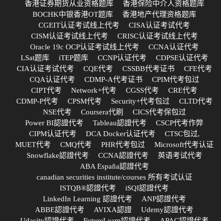
香港证券期货从业资格题库
香港保险中介人资格题库
BOCHK中银香港OT题库
香港地产代理资格题库
CGEIT认证考试线上代考
CISA认证考试代考
CISM认证考试线上代考
CRISC认证考试线上代考
Oracle 19c OCP认证考试线上代考
CCNA认证代考
LSat题库
iTEP题库
CCNP认证代考
CDPSE认证代考
CIA认证考试代考
CQE代考
CSSBB代考证书
CFE代考
CQA认证代考
CDMP-A代考证书
CPIM代考包过
CIPT代考
Network+代考
CGSS代考
CRE代考
CDMP-P代考
CPSM代考
Security+代考包过
CLTD代考
NSE代考
Coursera代刷
CICS代考保包过
Power BI認證代考
Tableau認證代考
CSCP代考作弊
CIPM认证代考
DCA Docker认证代考
CTSC包过,
MUET代考
CMQ代考
PHR代考包过
Microsoft代考认证
Snowflake認證代考
CCNA認證代考
英语考试代考
ABA España認證代考
canadian securities institute/courses 所有考试认证
ISTQB®認證代考
iSQI認證代考
LinkedIn Learning 認證代考
ANP認證代考
ABBE認證代考
AVIXA認證
Udemy認證代考
Udacity認證代考
FutureLearn認證代考
APAC認證代考