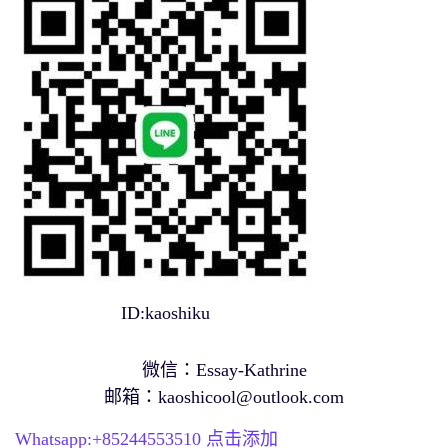
ID:kaoshiku
微信：Essay-Kathrine
邮箱：
kaoshicool@outlook.com
Whatsapp:+
85244553510
点击添加