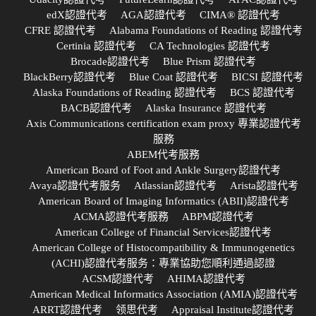
edX認證代考
AGA認證代考
CIMA® 認證代考
CFRE 認證代考
Alabama Foundations of Reading 認證代考
Certinia 認證代考
CA Technologies 認證代考
Brocade認證代考
Blue Prism 認證代考
BlackBerry認證代考
Blue Coat 認證代考
BICSI 認證代考
Alaska Foundations of Reading 認證代考
BCS 認證代考
BACB認證代考
Alaska Insurance 認證代考
Axis Communications certification exam proxy 專業認證代考
服務
ABEM代考服務
American Board of Foot and Ankle Surgery認證代考
Avaya認證代考服务
Atlassian認證代考
Arista認證代考
American Board of Imaging Informatics (ABII)認證代考
ACMA認證代考服務
ABPM認證代考
American College of Financial Services認證代考
American College of Histocompatibility & Immunogenetics
(ACHI)認證代考服务：專業協助您順利通過認證
ACSM認證代考
AHIMA認證代考
American Medical Informatics Association (AMIA)認證代考
ARRT認證代考
领思代考
Appraisal Institute認證代考