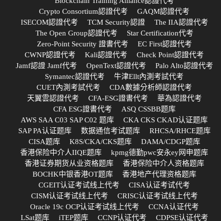
Blockchain Training Alliance認證代考
Crypto Consortium認證代考
GAQM認證代考
ISECOM認證代考
TCM Security認證
The IIA認證代考
The Open Group認證代考
Star Certification代考
Zero-Point Security 證書代考
EC First認證代考
CWNP認證代考
Kali認證代考
Check Point認證代考
Jamf認證 Jamf代考
OpenText認證代考
Palo Alto認證代考
Symantec認證代考
牛津Ellt內測考試代考
CUET內測考試代考
CDA數據分析師認證代考
天翼雲認證代考
CFA-ESG證書代考
華為認證代考
CFA ESG證書代考
ASQ CSSBB题库
AWS SAA C03 SAP C02 题库
CKA CKS CKAD认证题库
SAP PA认证题库
数据通信考试题库
RHCSA/RHCE题库
CISA题库
K8S/CKA/CKS题库
DAMA/CDGP题库
香港保险中介人IIQE题库
kpmg德勤pwc安永ey网申题库
香港证券期货从业资格题库
香港保险中介人资格题库
BOCHK中银香港OT题库
香港地产代理资格题库
CGEIT认证考试线上代考
CISA认证考试代考
CISM认证考试线上代考
CRISC认证考试线上代考
Oracle 19c OCP认证考试线上代考
CCNA认证代考
LSat题库
iTEP题库
CCNP认证代考
CDPSE认证代考