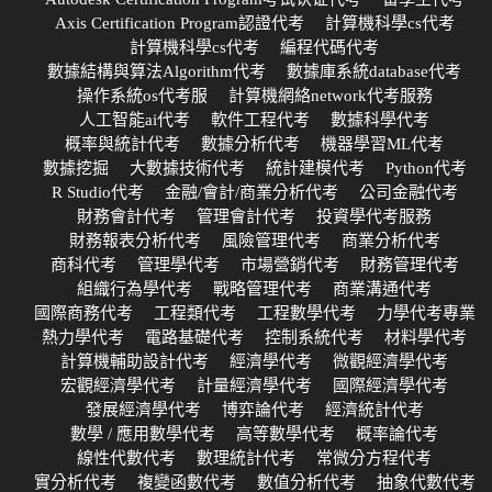
Axis Certification Program認證代考
計算機科學cs代考
計算機科學cs代考
編程代碼代考
數據結構與算法Algorithm代考
數據庫系統database代考
操作系統os代考服
計算機網絡network代考服務
人工智能ai代考
軟件工程代考
數據科學代考
概率與統計代考
數據分析代考
機器學習ML代考
數據挖掘
大數據技術代考
統計建模代考
Python代考
R Studio代考
金融/會計/商業分析代考
公司金融代考
財務會計代考
管理會計代考
投資學代考服務
財務報表分析代考
風險管理代考
商業分析代考
商科代考
管理學代考
市場營銷代考
財務管理代考
組織行為學代考
戰略管理代考
商業溝通代考
國際商務代考
工程類代考
工程數學代考
力學代考專業
熱力學代考
電路基礎代考
控制系統代考
材料學代考
計算機輔助設計代考
經濟學代考
微觀經濟學代考
宏觀經濟學代考
計量經濟學代考
國際經濟學代考
發展經濟學代考
博弈論代考
經濟統計代考
數學 / 應用數學代考
高等數學代考
概率論代考
線性代數代考
數理統計代考
常微分方程代考
實分析代考
複變函數代考
數值分析代考
抽象代數代考