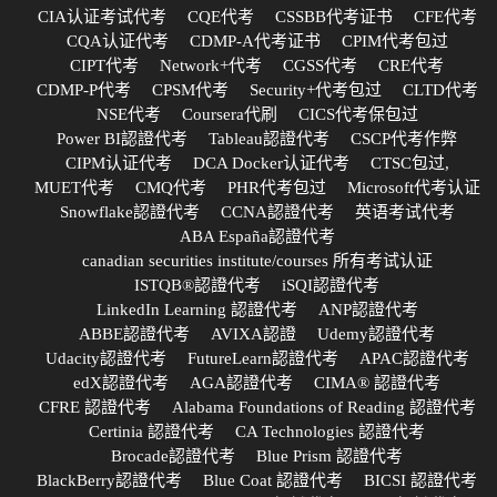
CIA认证考试代考
CQE代考
CSSBB代考证书
CFE代考
CQA认证代考
CDMP-A代考证书
CPIM代考包过
CIPT代考
Network+代考
CGSS代考
CRE代考
CDMP-P代考
CPSM代考
Security+代考包过
CLTD代考
NSE代考
Coursera代刷
CICS代考保包过
Power BI認證代考
Tableau認證代考
CSCP代考作弊
CIPM认证代考
DCA Docker认证代考
CTSC包过,
MUET代考
CMQ代考
PHR代考包过
Microsoft代考认证
Snowflake認證代考
CCNA認證代考
英语考试代考
ABA España認證代考
canadian securities institute/courses 所有考试认证
ISTQB®認證代考
iSQI認證代考
LinkedIn Learning 認證代考
ANP認證代考
ABBE認證代考
AVIXA認證
Udemy認證代考
Udacity認證代考
FutureLearn認證代考
APAC認證代考
edX認證代考
AGA認證代考
CIMA® 認證代考
CFRE 認證代考
Alabama Foundations of Reading 認證代考
Certinia 認證代考
CA Technologies 認證代考
Brocade認證代考
Blue Prism 認證代考
BlackBerry認證代考
Blue Coat 認證代考
BICSI 認證代考