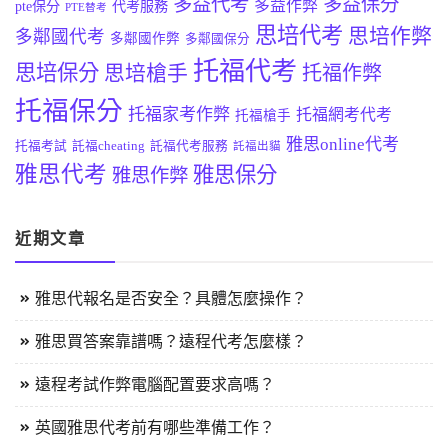
多益代考
多益保分
多益作弊
pte保分
代考服務
PTE替考
思培代考
思培作弊
多鄰國代考
多鄰國作弊
多鄰國保分
托福代考
思培保分
思培槍手
托福作弊
托福保分
托福家考作弊
托福網考代考
托福槍手
雅思online代考
托福考試
託福cheating
託福代考服務
託福出貓
雅思代考
雅思保分
雅思作弊
近期文章
雅思代報名是否安全？具體怎麼操作？
雅思買答案靠譜嗎？遠程代考怎麼樣？
遠程考試作弊電腦配置要求高嗎？
英國雅思代考前有哪些準備工作？