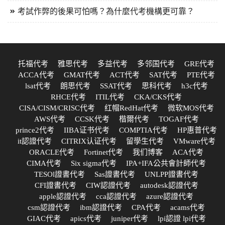
考試作弊的後果可怕嗎？為什麼代考機構更可靠？
托福代考
雅思代考
多益代考
多邻国代考
GRE代考
ACCA代考
GMAT代考
ACT代考
SAT代考
PTE代考
lsat代考
朗思代考
SSAT代考
思科代考
h3c代考
RHCE代考
ITIL代考
CKA/CKS代考
CISA/CISM/CRISC代考
红帽RedHat代考
微软MOS代考
AWS代考
CCSK代考
楷爾代考
TOGAF代考
prince2代考
IIBA证书代考
COMPTIA代考
HP惠普代考
it認證代考
CITRIX认证代考
留學生代考
VMware代考
ORACLE代考
Fortinet代考
我们博客
ACA代考
CIMA代考
Six sigma代考
IPA+IFA公共會計師代考
TESOl證書代考
Sas證書代考
UNLPP證書代考
CFI證書代考
CIW認證代考
autodesk認證代考
apple認證代考
cca認證代考
azure認證代考
csm認證代考
ibm認證代考
CPA代考
acams代考
GIAC代考
apics代考
juniper代考
lpi認證 lpi代考