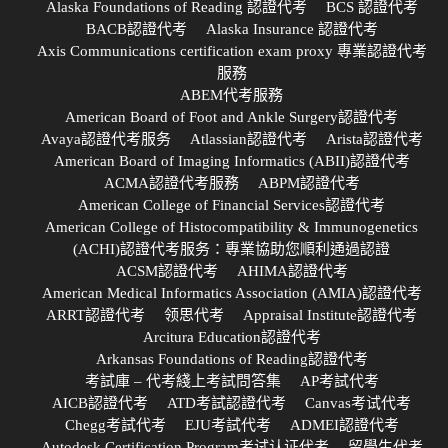
Alaska Foundations of Reading 認證代考
BCS 認證代考
BACB認證代考
Alaska Insurance 認證代考
Axis Communications certification exam proxy 專業認證代考
服務
ABEM代考服務
American Board of Foot and Ankle Surgery認證代考
Avaya認證代考服务
Atlassian認證代考
Arista認證代考
American Board of Imaging Informatics (ABII)認證代考
ACMA認證代考服務
ABPM認證代考
American College of Financial Services認證代考
American College of Histocompatibility & Immunogenetics
(ACHI)認證代考服务：專業協助您順利通過認證
ACSM認證代考
AHIMA認證代考
American Medical Informatics Association (AMIA)認證代考
ARRT認證代考
领思代考
Appraisal Institute認證代考
Arcitura Education認證代考
Arkansas Foundations of Reading認證代考
考試庫 – 代考綫上考試問答集
AP考試代考
AICB認證代考
ATD考試認證代考
Canvas考试代考
Chegg考試代考
EJU考試代考
ADMEI認證代考
Autodesk Certification Program考试认证代考
留學生代考