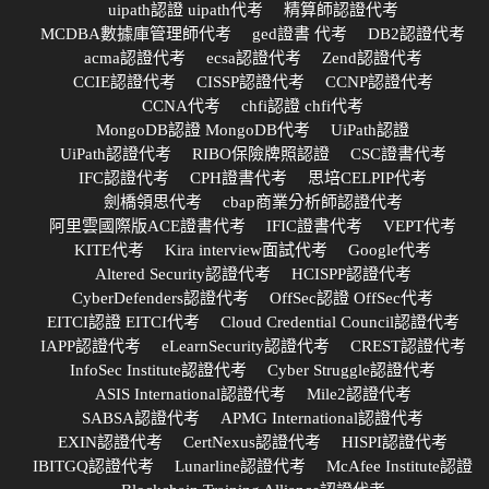
uipath認證 uipath代考
精算師認證代考
MCDBA數據庫管理師代考
ged證書 代考
DB2認證代考
acma認證代考
ecsa認證代考
Zend認證代考
CCIE認證代考
CISSP認證代考
CCNP認證代考
CCNA代考
chfi認證 chfi代考
MongoDB認證 MongoDB代考
UiPath認證
UiPath認證代考
RIBO保險牌照認證
CSC證書代考
IFC認證代考
CPH證書代考
思培CELPIP代考
劍橋領思代考
cbap商業分析師認證代考
阿里雲國際版ACE證書代考
IFIC證書代考
VEPT代考
KITE代考
Kira interview面試代考
Google代考
Altered Security認證代考
HCISPP認證代考
CyberDefenders認證代考
OffSec認證 OffSec代考
EITCI認證 EITCI代考
Cloud Credential Council認證代考
IAPP認證代考
eLearnSecurity認證代考
CREST認證代考
InfoSec Institute認證代考
Cyber Struggle認證代考
ASIS International認證代考
Mile2認證代考
SABSA認證代考
APMG International認證代考
EXIN認證代考
CertNexus認證代考
HISPI認證代考
IBITGQ認證代考
Lunarline認證代考
McAfee Institute認證