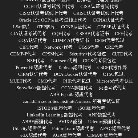
CGEIT认证考试线上代考
CISA认证考试代考
CISM认证考试线上代考
CRISC认证考试线上代考
Oracle 19c OCP认证考试线上代考
CCNA认证代考
LSat题库
iTEP题库
CCNP认证代考
CDPSE认证代考
CIA认证考试代考
CQE代考
CSSBB代考证书
CFE代考
CQA认证代考
CDMP-A代考证书
CPIM代考包过
CIPT代考
Network+代考
CGSS代考
CRE代考
CDMP-P代考
CPSM代考
Security+代考包过
CLTD代考
NSE代考
Coursera代刷
CICS代考保包过
Power BI認證代考
Tableau認證代考
CSCP代考作弊
CIPM认证代考
DCA Docker认证代考
CTSC包过,
MUET代考
CMQ代考
PHR代考包过
Microsoft代考认证
Snowflake認證代考
CCNA認證代考
英语考试代考
ABA España認證代考
canadian securities institute/courses 所有考试认证
ISTQB®認證代考
iSQI認證代考
LinkedIn Learning 認證代考
ANP認證代考
ABBE認證代考
AVIXA認證
Udemy認證代考
Udacity認證代考
FutureLearn認證代考
APAC認證代考
edX認證代考
AGA認證代考
CIMA® 認證代考