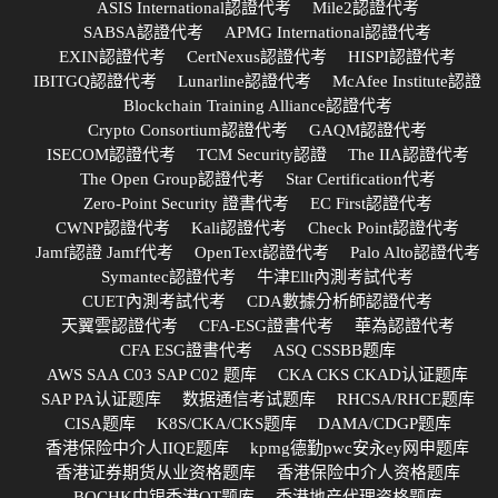
ASIS International認證代考
Mile2認證代考
SABSA認證代考
APMG International認證代考
EXIN認證代考
CertNexus認證代考
HISPI認證代考
IBITGQ認證代考
Lunarline認證代考
McAfee Institute認證
Blockchain Training Alliance認證代考
Crypto Consortium認證代考
GAQM認證代考
ISECOM認證代考
TCM Security認證
The IIA認證代考
The Open Group認證代考
Star Certification代考
Zero-Point Security 證書代考
EC First認證代考
CWNP認證代考
Kali認證代考
Check Point認證代考
Jamf認證 Jamf代考
OpenText認證代考
Palo Alto認證代考
Symantec認證代考
牛津Ellt內測考試代考
CUET內測考試代考
CDA數據分析師認證代考
天翼雲認證代考
CFA-ESG證書代考
華為認證代考
CFA ESG證書代考
ASQ CSSBB题库
AWS SAA C03 SAP C02 题库
CKA CKS CKAD认证题库
SAP PA认证题库
数据通信考试题库
RHCSA/RHCE题库
CISA题库
K8S/CKA/CKS题库
DAMA/CDGP题库
香港保险中介人IIQE题库
kpmg德勤pwc安永ey网申题库
香港证券期货从业资格题库
香港保险中介人资格题库
BOCHK中银香港OT题库
香港地产代理资格题库