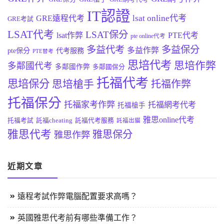
IT認證
lsat online代考
GRE遠程代考
GRE考試
LSAT代考
LSAT保分
lsat作弊
PTE代考
pte online代考
多益代考
多益保分
多益作弊
pte保分
代考服務
PTE替考
思培代考
思培作弊
多鄰國代考
多鄰國作弊
多鄰國保分
托福代考
思培保分
思培槍手
托福作弊
托福保分
托福家考作弊
托福網考代考
托福槍手
雅思online代考
托福考試
託福cheating
託福代考服務
託福出貓
雅思代考
雅思保分
雅思作弊
近期文章
遠程考試作弊電腦配置要求高嗎？
英國雅思代考前有哪些準備工作？