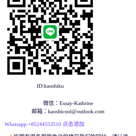
ID:kaoshiku
微信：Essay-Kathrine
邮箱：
kaoshicool@outlook.com
Whatsapp:+
85244553510
点击添加