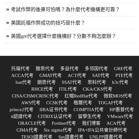
考試作弊的後果可怕嗎？為什麼代考機構更可靠？
美國託福作弊成功的技巧是什麼？
美國gre代考選擇什麼機構好？分數不夠怎麼辦？
托福代考
雅思代考
多益代考
多邻国代考
GRE代考
ACCA代考
GMAT代考
ACT代考
SAT代考
PTE代考
lsat代考
朗思代考
SSAT代考
思科代考
h3c代考
RHCE代考
ITIL代考
CKA/CKS代考
CISA/CISM/CRISC代考
红帽RedHat代考
微软MOS代考
AWS代考
CCSK代考
楷爾代考
TOGAF代考
prince2代考
IIBA证书代考
COMPTIA代考
HP惠普代考
it認證代考
CITRIX认证代考
留學生代考
VMware代考
ORACLE代考
Fortinet代考
我们博客
ACA代考
CIMA代考
Six sigma代考
IPA+IFA公共會計師代考
TESOl證書代考
Sas證書代考
UNLPP證書代考