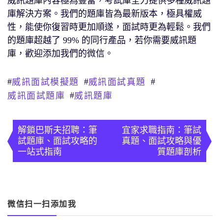
威訊題庫內容極為豐富，考試庫全力提供多種威訊題
庫解決方案。我們的題庫皆為最新版本，極具權威
性，能使你復習時更加順遂，面試時更為輕鬆。我們
的題庫超越了 99% 的同行產品，若你需要威訊題
庫，歡迎添加我們的微信。
#
#
#
威訊面試模擬題
威訊面試真題
#
威訊面試題庫
威訊題庫
文
章
解鎖巴斯夫招聘：筆
宜家求職指南：筆試
試題庫、面試攻略的
真題、面試攻略與優
導
一站式指南
質題庫剖析
覽
微信扫一扫添加我