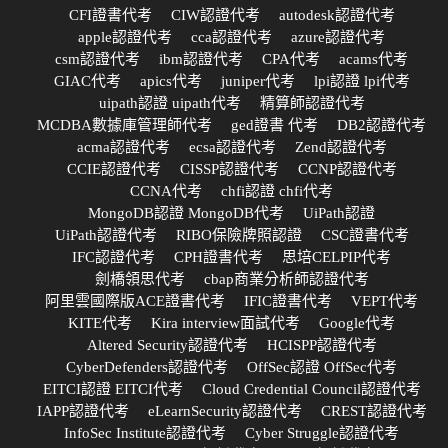
CFI證書代考
CIW認證代考
autodesk認證代考
apple認證代考
cca認證代考
azure認證代考
csm認證代考
ibm認證代考
CPA代考
acams代考
GIAC代考
apics代考
juniper代考
lpi認證 lpi代考
uipath認證 uipath代考
精算師認證代考
MCDBA數據庫管理師代考
ged證書 代考
DB2認證代考
acma認證代考
ecsa認證代考
Zend認證代考
CCIE認證代考
CISSP認證代考
CCNP認證代考
CCNA代考
chfi認證 chfi代考
MongoDB認證 MongoDB代考
UiPath認證
UiPath認證代考
RIBO保險牌照認證
CSC證書代考
IFC認證代考
CPH證書代考
思培CELPIP代考
劍橋領思代考
cbap商業分析師認證代考
阿里雲國際版ACE證書代考
IFIC證書代考
VEPT代考
KITE代考
Kira interview面試代考
Google代考
Altered Security認證代考
HCISPP認證代考
CyberDefenders認證代考
OffSec認證 OffSec代考
EITCI認證 EITCI代考
Cloud Credential Council認證代考
IAPP認證代考
eLearnSecurity認證代考
CREST認證代考
InfoSec Institute認證代考
Cyber Struggle認證代考