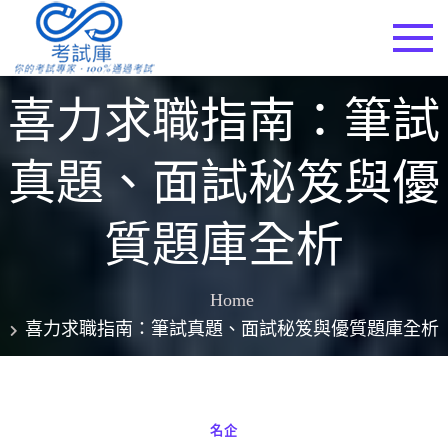
Skip
to
考試庫
content
喜力求職指南：筆試
真題、面試秘笈與優
質題庫全析
Home
喜力求職指南：筆試真題、面試秘笈與優質題庫全析
名企