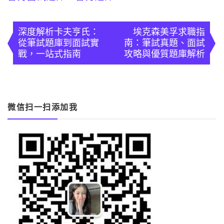
文
章
深度解析卡夫亨氏：
埃克森美孚求職指
從筆試題庫到面試實
南：筆試真題、面試
導
戰，一站式指南
攻略與優質題庫解析
覽
微信扫一扫添加我