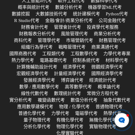
人工智能ai代考
軟件工程代考
數據科學代考
概率與統計代考
數據分析代考
機器學習ML代考
數據挖掘
大數據技術代考
統計建模代考
Python代考
R Studio代考
金融/會計/商業分析代考
公司金融代考
財務會計代考
管理會計代考
投資學代考服務
財務報表分析代考
風險管理代考
商業分析代考
商科代考
管理學代考
市場營銷代考
財務管理代考
組織行為學代考
戰略管理代考
商業溝通代考
國際商務代考
工程類代考
工程數學代考
力學代考專業
熱力學代考
電路基礎代考
控制系統代考
材料學代考
計算機輔助設計代考
經濟學代考
微觀經濟學代考
宏觀經濟學代考
計量經濟學代考
國際經濟學代考
發展經濟學代考
博弈論代考
經濟統計代考
數學 / 應用數學代考
高等數學代考
概率論代考
線性代數代考
數理統計代考
常微分方程代考
實分析代考
複變函數代考
數值分析代考
抽象代數代考
應用數學建模代考
物理 / 化學代考
普通物理代考
普通化學代考
力學代考
電磁學代考
熱學代考
量子物理代考
有機化學代考
無機化學代考
分析化學代考
物理化學代考
實驗物理代考
化學實驗代考