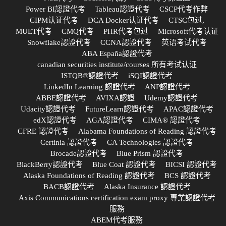
Power BI認證代考
Tableau認證代考
CSCP代考作弊
CIPM认证代考
DCA Docker认证代考
CTSC包过,
MUET代考
CMQ代考
PHR代考包过
Microsoft代考认证
Snowflake認證代考
CCNA認證代考
英语考试代考
ABA España認證代考
canadian securities institute/courses 所有考试认证
ISTQB®認證代考
iSQI認證代考
LinkedIn Learning 認證代考
ANP認證代考
ABBE認證代考
AVIXA認證
Udemy認證代考
Udacity認證代考
FutureLearn認證代考
APAC認證代考
edX認證代考
AGA認證代考
CIMA® 認證代考
CFRE 認證代考
Alabama Foundations of Reading 認證代考
Certinia 認證代考
CA Technologies 認證代考
Brocade認證代考
Blue Prism 認證代考
BlackBerry認證代考
Blue Coat 認證代考
BICSI 認證代考
Alaska Foundations of Reading 認證代考
BCS 認證代考
BACB認證代考
Alaska Insurance 認證代考
Axis Communications certification exam proxy 專業認證代考
服務
ABEM代考服務