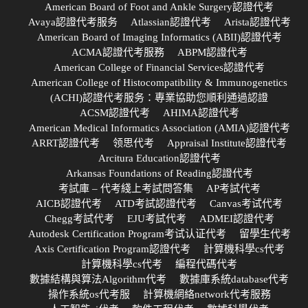
American Board of Foot and Ankle Surgery認證代考
Avaya認證代考服务
Atlassian認證代考
Arista認證代考
American Board of Imaging Informatics (ABII)認證代考
ACMA認證代考服務
ABPM認證代考
American College of Financial Services認證代考
American College of Histocompatibility & Immunogenetics
(ACHI)認證代考服务：專業協助您順利通過認證
ACSM認證代考
AHIMA認證代考
American Medical Informatics Association (AMIA)認證代考
ARRT認證代考
领思代考
Appraisal Institute認證代考
Arcitura Education認證代考
Arkansas Foundations of Reading認證代考
考試庫 – 代考綫上考試問答集
AP考試代考
AICB認證代考
ATD考試認證代考
Canvas考试代考
Chegg考試代考
EJU考試代考
ADMEI認證代考
Autodesk Certification Program考试认证代考
留學生代考
Axis Certification Program認證代考
計算機科學cs代考
計算機科學cs代考
編程代碼代考
數據結構與算法Algorithm代考
數據庫系統database代考
操作系統os代考服
計算機網絡network代考服務