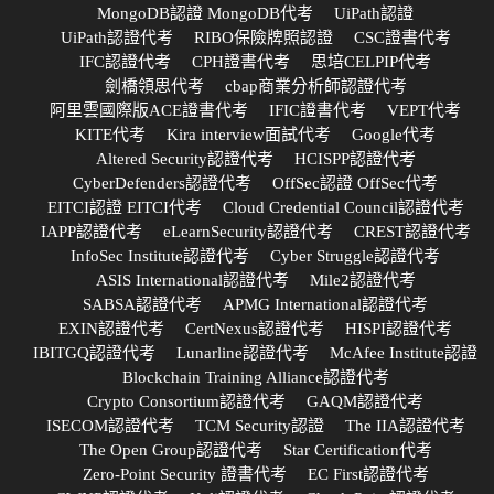
MongoDB認證 MongoDB代考
UiPath認證
UiPath認證代考
RIBO保險牌照認證
CSC證書代考
IFC認證代考
CPH證書代考
思培CELPIP代考
劍橋領思代考
cbap商業分析師認證代考
阿里雲國際版ACE證書代考
IFIC證書代考
VEPT代考
KITE代考
Kira interview面試代考
Google代考
Altered Security認證代考
HCISPP認證代考
CyberDefenders認證代考
OffSec認證 OffSec代考
EITCI認證 EITCI代考
Cloud Credential Council認證代考
IAPP認證代考
eLearnSecurity認證代考
CREST認證代考
InfoSec Institute認證代考
Cyber Struggle認證代考
ASIS International認證代考
Mile2認證代考
SABSA認證代考
APMG International認證代考
EXIN認證代考
CertNexus認證代考
HISPI認證代考
IBITGQ認證代考
Lunarline認證代考
McAfee Institute認證
Blockchain Training Alliance認證代考
Crypto Consortium認證代考
GAQM認證代考
ISECOM認證代考
TCM Security認證
The IIA認證代考
The Open Group認證代考
Star Certification代考
Zero-Point Security 證書代考
EC First認證代考