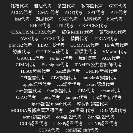
托福代考
雅思代考
多益代考
多邻国代考
GRE代考
ACCA代考
GMAT代考
ACT代考
SAT代考
PTE代考
lsat代考
朗思代考
SSAT代考
思科代考
h3c代考
RHCE代考
ITIL代考
CKA/CKS代考
CISA/CISM/CRISC代考
红帽RedHat代考
微软MOS代考
AWS代考
CCSK代考
楷爾代考
TOGAF代考
prince2代考
IIBA证书代考
COMPTIA代考
HP惠普代考
it認證代考
CITRIX认证代考
留學生代考
VMware代考
ORACLE代考
Fortinet代考
我们博客
ACA代考
CIMA代考
Six sigma代考
IPA+IFA公共會計師代考
TESOl證書代考
Sas證書代考
UNLPP證書代考
CFI證書代考
CIW認證代考
autodesk認證代考
apple認證代考
cca認證代考
azure認證代考
csm認證代考
ibm認證代考
CPA代考
acams代考
GIAC代考
apics代考
juniper代考
lpi認證 lpi代考
uipath認證 uipath代考
精算師認證代考
MCDBA數據庫管理師代考
ged證書 代考
DB2認證代考
acma認證代考
ecsa認證代考
Zend認證代考
CCIE認證代考
CISSP認證代考
CCNP認證代考
CCNA代考
chfi認證 chfi代考