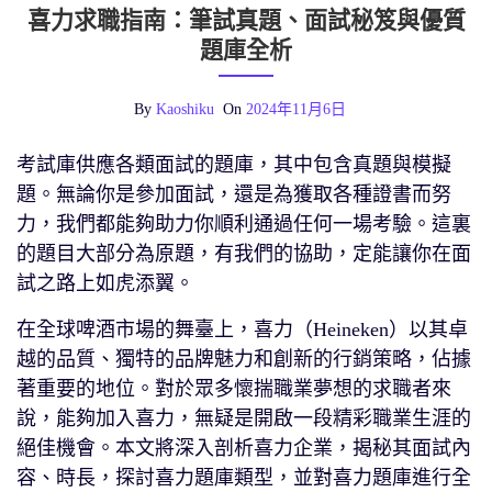
喜力求職指南：筆試真題、面試秘笈與優質
題庫全析
By
Kaoshiku
On
2024年11月6日
考試庫供應各類面試的題庫，其中包含真題與模擬
題。無論你是參加面試，還是為獲取各種證書而努
力，我們都能夠助力你順利通過任何一場考驗。這裏
的題目大部分為原題，有我們的協助，定能讓你在面
試之路上如虎添翼。
在全球啤酒市場的舞臺上，喜力（Heineken）以其卓
越的品質、獨特的品牌魅力和創新的行銷策略，佔據
著重要的地位。對於眾多懷揣職業夢想的求職者來
說，能夠加入喜力，無疑是開啟一段精彩職業生涯的
絕佳機會。本文將深入剖析喜力企業，揭秘其面試內
容、時長，探討喜力題庫類型，並對喜力題庫進行全