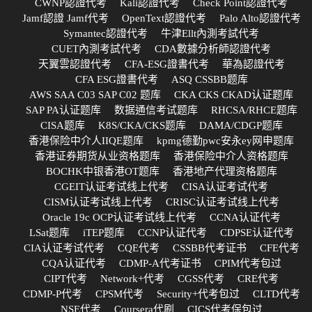
CWNP認證代考
Kali認證代考
Check Point認證代考
Jamf認證 Jamf代考
OpenText認證代考
Palo Alto認證代考
Symantec認證代考
牛津Ellt內測考試代考
CUET內測考試代考
CDA數據分析師認證代考
天翼雲認證代考
CFA-ESG證書代考
華為認證代考
CFA ESG證書代考
ASQ CSSBB题库
AWS SAA C03 SAP C02 题库
CKA CKS CKAD认证题库
SAP PA认证题库
数据通信考试题库
RHCSA/RHCE题库
CISA题库
K8S/CKA/CKS题库
DAMA/CDGP题库
香港保险中介人IIQE题库
kpmg德勤pwc安永ey网申题库
香港证券期货从业资格题库
香港保险中介人资格题库
BOCHK中银香港OT题库
香港地产代理资格题库
CGEIT认证考试线上代考
CISA认证考试代考
CISM认证考试线上代考
CRISC认证考试线上代考
Oracle 19c OCP认证考试线上代考
CCNA认证代考
LSat题库
iTEP题库
CCNP认证代考
CDPSE认证代考
CIA认证考试代考
CQE代考
CSSBB代考证书
CFE代考
CQA认证代考
CDMP-A代考证书
CPIM代考包过
CIPT代考
Network+代考
CGSS代考
CRE代考
CDMP-P代考
CPSM代考
Security+代考包过
CLTD代考
NSE代考
Coursera代刷
CICS代考保包过