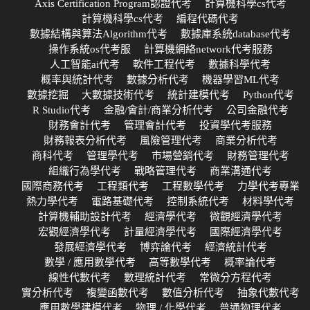
Axis Certification Program認證代考
計算機科學cs代考
計算機科學cs代考
編程代碼代考
數據結構與算法Algorithm代考
數據庫系統database代考
操作系統os代考服
計算機網絡network代考服務
人工智能ai代考
軟件工程代考
數據科學代考
概率與統計代考
數據分析代考
機器學習ML代考
數據挖掘
大數據技術代考
統計建模代考
Python代考
R Studio代考
金融/會計/商業分析代考
公司金融代考
財務會計代考
管理會計代考
投資學代考服務
財務報表分析代考
風險管理代考
商業分析代考
商科代考
管理學代考
市場營銷代考
財務管理代考
組織行為學代考
戰略管理代考
商業溝通代考
國際商務代考
工程類代考
工程數學代考
力學代考專業
熱力學代考
電路基礎代考
控制系統代考
材料學代考
計算機輔助設計代考
經濟學代考
微觀經濟學代考
宏觀經濟學代考
計量經濟學代考
國際經濟學代考
發展經濟學代考
博弈論代考
經濟統計代考
數學 / 應用數學代考
高等數學代考
概率論代考
線性代數代考
數理統計代考
常微分方程代考
實分析代考
複變函數代考
數值分析代考
抽象代數代考
應用數學建模代考
物理 / 化學代考
普通物理代考