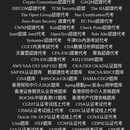
Crypto Consortium認證代考
GAQM認證代考
ISECOM認證代考
TCM Security認證
The IIA認證代考
The Open Group認證代考
Star Certification代考
Zero-Point Security 證書代考
EC First認證代考
CWNP認證代考
Kali認證代考
Check Point認證代考
Jamf認證 Jamf代考
OpenText認證代考
Palo Alto認證代考
Symantec認證代考
牛津Ellt內測考試代考
CUET內測考試代考
CDA數據分析師認證代考
天翼雲認證代考
CFA-ESG證書代考
華為認證代考
CFA ESG證書代考
ASQ CSSBB题库
AWS SAA C03 SAP C02 题库
CKA CKS CKAD认证题库
SAP PA认证题库
数据通信考试题库
RHCSA/RHCE题库
CISA题库
K8S/CKA/CKS题库
DAMA/CDGP题库
香港保险中介人IIQE题库
kpmg德勤pwc安永ey网申题库
香港证券期货从业资格题库
香港保险中介人资格题库
BOCHK中银香港OT题库
香港地产代理资格题库
CGEIT认证考试线上代考
CISA认证考试代考
CISM认证考试线上代考
CRISC认证考试线上代考
Oracle 19c OCP认证考试线上代考
CCNA认证代考
LSat题库
iTEP题库
CCNP认证代考
CDPSE认证代考
CIA认证考试代考
CQE代考
CSSBB代考证书
CFE代考