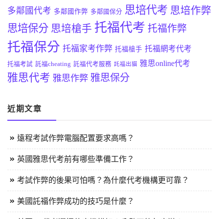
思培代考
思培作弊
多鄰國代考
多鄰國作弊
多鄰國保分
托福代考
思培保分
思培槍手
托福作弊
托福保分
托福家考作弊
托福網考代考
托福槍手
雅思online代考
托福考試
託福cheating
託福代考服務
託福出貓
雅思代考
雅思保分
雅思作弊
近期文章
遠程考試作弊電腦配置要求高嗎？
英國雅思代考前有哪些準備工作？
考試作弊的後果可怕嗎？為什麼代考機構更可靠？
美國託福作弊成功的技巧是什麼？