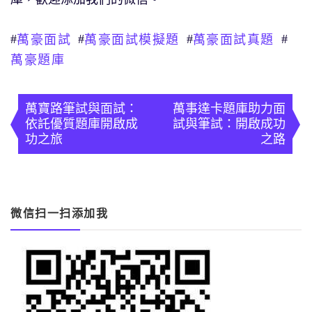
#
#
#
#
萬豪面試
萬豪面試模擬題
萬豪面試真題
萬豪題庫
文
章
萬寶路筆試與面試：
萬事達卡題庫助力面
依託優質題庫開啟成
試與筆試：開啟成功
導
功之旅
之路
覽
微信扫一扫添加我