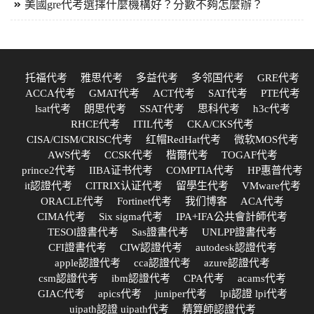
美國gre代考選擇什麼機構好？分數不夠怎麼辦？
托福代考
雅思代考
多益代考
多邻国代考
GRE代考
ACCA代考
GMAT代考
ACT代考
SAT代考
PTE代考
lsat代考
朗思代考
SSAT代考
思科代考
h3c代考
RHCE代考
ITIL代考
CKA/CKS代考
CISA/CISM/CRISC代考
红帽RedHat代考
微软MOS代考
AWS代考
CCSK代考
楷爾代考
TOGAF代考
prince2代考
IIBA证书代考
COMPTIA代考
HP惠普代考
it認證代考
CITRIX认证代考
留學生代考
VMware代考
ORACLE代考
Fortinet代考
我们博客
ACA代考
CIMA代考
Six sigma代考
IPA+IFA公共會計師代考
TESOl證書代考
Sas證書代考
UNLPP證書代考
CFI證書代考
CIW認證代考
autodesk認證代考
apple認證代考
cca認證代考
azure認證代考
csm認證代考
ibm認證代考
CPA代考
acams代考
GIAC代考
apics代考
juniper代考
lpi認證 lpi代考
uipath認證 uipath代考
精算師認證代考