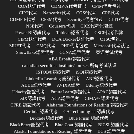
CQA认证代考
CDMP-A代考证书
CPIM代考包过
CIPT代考
Network+代考
CGSS代考
CRE代考
CDMP-P代考
CPSM代考
Security+代考包过
CLTD代考
NSE代考
Coursera代刷
CICS代考保包过
Power BI認證代考
Tableau認證代考
CSCP代考作弊
CIPM认证代考
DCA Docker认证代考
CTSC包过,
MUET代考
CMQ代考
PHR代考包过
Microsoft代考认证
Snowflake認證代考
CCNA認證代考
英语考试代考
ABA España認證代考
canadian securities institute/courses 所有考试认证
ISTQB®認證代考
iSQI認證代考
LinkedIn Learning 認證代考
ANP認證代考
ABBE認證代考
AVIXA認證
Udemy認證代考
Udacity認證代考
FutureLearn認證代考
APAC認證代考
edX認證代考
AGA認證代考
CIMA® 認證代考
CFRE 認證代考
Alabama Foundations of Reading 認證代考
Certinia 認證代考
CA Technologies 認證代考
Brocade認證代考
Blue Prism 認證代考
BlackBerry認證代考
Blue Coat 認證代考
BICSI 認證代考
Alaska Foundations of Reading 認證代考
BCS 認證代考