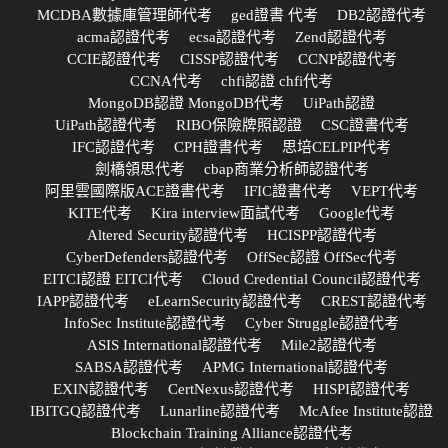
MCDBA數據庫管理師代考
ged證書 代考
DB2認證代考
acma認證代考
ecsa認證代考
Zend認證代考
CCIE認證代考
CISSP認證代考
CCNP認證代考
CCNA代考
chfi認證 chfi代考
MongoDB認證 MongoDB代考
UiPath認證
UiPath認證代考
RIBO保險牌照認證
CSC證書代考
IFC認證代考
CPH證書代考
思培CELPIP代考
劍橋領思代考
cbap商業分析師認證代考
阿里雲國際版ACE證書代考
IFIC證書代考
VEPT代考
KITE代考
Kira interview面試代考
Google代考
Altered Security認證代考
HCISPP認證代考
CyberDefenders認證代考
OffSec認證 OffSec代考
EITCI認證 EITCI代考
Cloud Credential Council認證代考
IAPP認證代考
eLearnSecurity認證代考
CREST認證代考
InfoSec Institute認證代考
Cyber Struggle認證代考
ASIS International認證代考
Mile2認證代考
SABSA認證代考
APMG International認證代考
EXIN認證代考
CertNexus認證代考
HISPI認證代考
IBITGQ認證代考
Lunarline認證代考
McAfee Institute認證
Blockchain Training Alliance認證代考