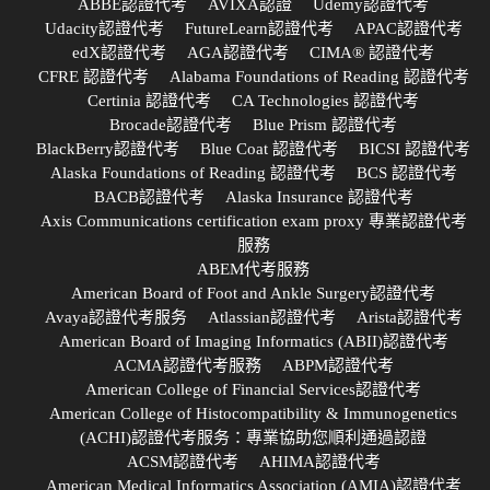
ABBE認證代考
AVIXA認證
Udemy認證代考
Udacity認證代考
FutureLearn認證代考
APAC認證代考
edX認證代考
AGA認證代考
CIMA® 認證代考
CFRE 認證代考
Alabama Foundations of Reading 認證代考
Certinia 認證代考
CA Technologies 認證代考
Brocade認證代考
Blue Prism 認證代考
BlackBerry認證代考
Blue Coat 認證代考
BICSI 認證代考
Alaska Foundations of Reading 認證代考
BCS 認證代考
BACB認證代考
Alaska Insurance 認證代考
Axis Communications certification exam proxy 專業認證代考
服務
ABEM代考服務
American Board of Foot and Ankle Surgery認證代考
Avaya認證代考服务
Atlassian認證代考
Arista認證代考
American Board of Imaging Informatics (ABII)認證代考
ACMA認證代考服務
ABPM認證代考
American College of Financial Services認證代考
American College of Histocompatibility & Immunogenetics
(ACHI)認證代考服务：專業協助您順利通過認證
ACSM認證代考
AHIMA認證代考
American Medical Informatics Association (AMIA)認證代考