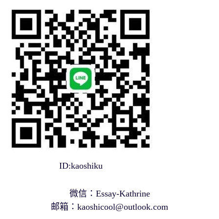
ID:kaoshiku
微信：Essay-Kathrine
邮箱：
kaoshicool@outlook.com