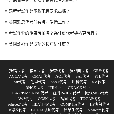
雅思買答案靠譜嗎？遠程代考怎麼樣？
遠程考試作弊電腦配置要求高嗎？
英國雅思代考前有哪些準備工作？
考試作弊的後果可怕嗎？為什麼代考機構更可靠？
美國託福作弊成功的技巧是什麼？
托福代考
雅思代考
多益代考
多邻国代考
GRE代考
ACCA代考
GMAT代考
ACT代考
SAT代考
PTE代考
lsat代考
朗思代考
SSAT代考
思科代考
h3c代考
RHCE代考
ITIL代考
CKA/CKS代考
CISA/CISM/CRISC代考
红帽RedHat代考
微软MOS代考
AWS代考
CCSK代考
楷爾代考
TOGAF代考
prince2代考
IIBA证书代考
COMPTIA代考
HP惠普代考
it認證代考
CITRIX认证代考
留學生代考
VMware代考