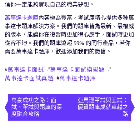
信你一定能夠實現自己的職業夢想。
萬事達卡題庫
內容極為豐富，考試庫精心提供多種萬
事達卡題庫解決方案。我們的題庫皆為最新、最權威
的版本，能讓你在復習時更加得心應手，面試時更加
從容不迫。我們的題庫遠超 99% 的同行產品，若你
需要萬事達卡題庫，歡迎添加我們的微信。
#
#
#
萬事達卡面試
萬事達卡面試模擬題
#
萬事達卡面試真題
萬事達卡題庫
文
章
萬豪成功之路：面
亞馬遜筆試與面試：
試、筆試與題庫的深
優質題庫成就卓越之
導
度融合攻略
路
覽