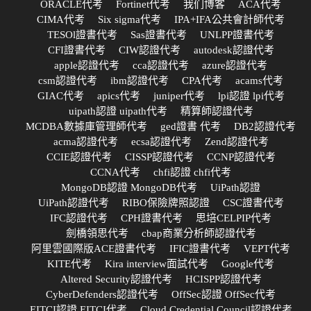
ORACLE代考
Fortinet代考
我们博客
ACA代考
CIMA代考
Six sigma代考
IPA+IFA公共會計師代考
TESOl證書代考
Sas證書代考
UNLPP證書代考
CFI證書代考
CIW認證代考
autodesk認證代考
apple認證代考
cca認證代考
azure認證代考
csm認證代考
ibm認證代考
CPA代考
acams代考
GIAC代考
apics代考
juniper代考
lpi認證 lpi代考
uipath認證 uipath代考
精算師認證代考
MCDBA數據庫管理師代考
ged證書 代考
DB2認證代考
acma認證代考
ecsa認證代考
Zend認證代考
CCIE認證代考
CISSP認證代考
CCNP認證代考
CCNA代考
chfi認證 chfi代考
MongoDB認證 MongoDB代考
UiPath認證
UiPath認證代考
RIBO保險牌照認證
CSC證書代考
IFC認證代考
CPH證書代考
思培CELPIP代考
劍橋領思代考
cbap商業分析師認證代考
阿里雲國際版ACE證書代考
IFIC證書代考
VEPT代考
KITE代考
Kira interview面試代考
Google代考
Altered Security認證代考
HCISPP認證代考
CyberDefenders認證代考
OffSec認證 OffSec代考
EITCI認證 EITCI代考
Cloud Credential Council認證代考