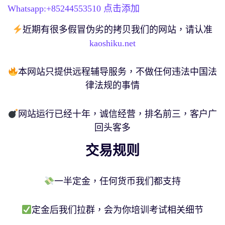
Whatsapp:+
85244553510
点击添加
近期有很多假冒伪劣的拷贝我们的网站，请认准
kaoshiku.net
本网站只提供远程辅导服务，不做任何违法中国法
律法规的事情
网站运行已经十年，诚信经营，排名前三，客户广
回头客多
交易规则
一半定金，任何货币我们都支持
定金后我们拉群，会为你培训考试相关细节