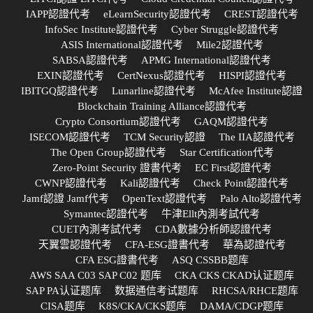
IAPP認證代考
eLearnSecurity認證代考
CREST認證代考
InfoSec Institute認證代考
Cyber Struggle認證代考
ASIS International認證代考
Mile2認證代考
SABSA認證代考
APMG International認證代考
EXIN認證代考
CertNexus認證代考
HISPI認證代考
IBITGQ認證代考
Lunarline認證代考
McAfee Institute認證
Blockchain Training Alliance認證代考
Crypto Consortium認證代考
GAQM認證代考
ISECOM認證代考
TCM Security認證
The IIA認證代考
The Open Group認證代考
Star Certification代考
Zero-Point Security 證書代考
EC First認證代考
CWNP認證代考
Kali認證代考
Check Point認證代考
Jamf認證 Jamf代考
OpenText認證代考
Palo Alto認證代考
Symantec認證代考
牛津Ellt內測考試代考
CUET內測考試代考
CDA數據分析師認證代考
天翼雲認證代考
CFA-ESG證書代考
華為認證代考
CFA ESG證書代考
ASQ CSSBB题库
AWS SAA C03 SAP C02 题库
CKA CKS CKAD认证题库
SAP PA认证题库
数据通信考试题库
RHCSA/RHCE题库
CISA题库
K8S/CKA/CKS题库
DAMA/CDGP题库