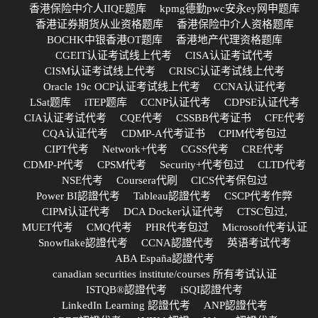
香港保险中介人IIQE题库
kpmg德勤pwc安永ey网申题库
香港证券期货从业资格题库
香港保险中介人资格题库
BOCHK中银香港OT题库
香港地产代理资格题库
CGEIT认证考试线上代考
CISA认证考试代考
CISM认证考试线上代考
CRISC认证考试线上代考
Oracle 19c OCP认证考试线上代考
CCNA认证代考
LSat题库
iTEP题库
CCNP认证代考
CDPSE认证代考
CIA认证考试代考
CQE代考
CSSBB代考证书
CFE代考
CQA认证代考
CDMP-A代考证书
CPIM代考包过
CIPT代考
Network+代考
CGSS代考
CRE代考
CDMP-P代考
CPSM代考
Security+代考包过
CLTD代考
NSE代考
Coursera代刷
CICS代考保包过
Power BI認證代考
Tableau認證代考
CSCP代考作弊
CIPM认证代考
DCA Docker认证代考
CTSC包过,
MUET代考
CMQ代考
PHR代考包过
Microsoft代考认证
Snowflake認證代考
CCNA認證代考
英语考试代考
ABA España認證代考
canadian securities institute/courses 所有考试认证
ISTQB®認證代考
iSQI認證代考
LinkedIn Learning 認證代考
ANP認證代考