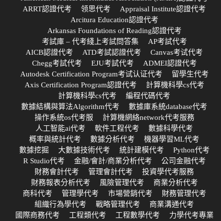
ARRT認證代考
领思代考
Appraisal Institute認證代考
Arcitura Education認證代考
Arkansas Foundations of Reading認證代考
考試庫 – 代考綫上考試問答集
AP考試代考
AICB認證代考
ATD考試認證代考
Canvas考试代考
Chegg考試代考
EJU考試代考
ADMEI認證代考
Autodesk Certification Program考试认证代考
留學生代考
Axis Certification Program認證代考
計算機科學cs代考
計算機科學cs代考
編程代碼代考
數據結構與算法Algorithm代考
數據庫系統database代考
操作系統os代考服
計算機網絡network代考服務
人工智能ai代考
軟件工程代考
數據科學代考
概率與統計代考
數據分析代考
機器學習ML代考
數據挖掘
大數據技術代考
統計建模代考
Python代考
R Studio代考
金融/會計/商業分析代考
公司金融代考
財務會計代考
管理會計代考
投資學代考服務
財務報表分析代考
風險管理代考
商業分析代考
商科代考
管理學代考
市場營銷代考
財務管理代考
組織行為學代考
戰略管理代考
商業溝通代考
國際商務代考
工程類代考
工程數學代考
力學代考專業