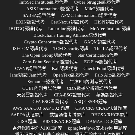
InfoSec Institute認證代考
Cyber Struggle認證代考
ASIS International認證代考
Mile2認證代考
SABSA認證代考
APMG International認證代考
EXIN認證代考
CertNexus認證代考
HISPI認證代考
IBITGQ認證代考
Lunarline認證代考
McAfee Institute認證
Blockchain Training Alliance認證代考
Crypto Consortium認證代考
GAQM認證代考
ISECOM認證代考
TCM Security認證
The IIA認證代考
The Open Group認證代考
Star Certification代考
Zero-Point Security 證書代考
EC First認證代考
CWNP認證代考
Kali認證代考
Check Point認證代考
Jamf認證 Jamf代考
OpenText認證代考
Palo Alto認證代考
Symantec認證代考
牛津Ellt內測考試代考
CUET內測考試代考
CDA數據分析師認證代考
天翼雲認證代考
CFA-ESG證書代考
華為認證代考
CFA ESG證書代考
ASQ CSSBB题库
AWS SAA C03 SAP C02 题库
CKA CKS CKAD认证题库
SAP PA认证题库
数据通信考试题库
RHCSA/RHCE题库
CISA题库
K8S/CKA/CKS题库
DAMA/CDGP题库
香港保险中介人IIQE题库
kpmg德勤pwc安永ey网申题库
香港证券期货从业资格题库
香港保险中介人资格题库