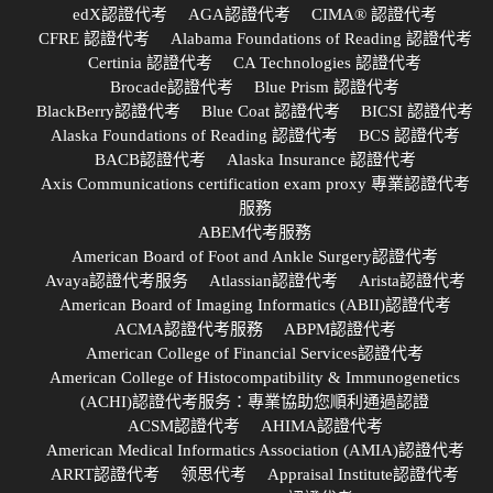
edX認證代考
AGA認證代考
CIMA® 認證代考
CFRE 認證代考
Alabama Foundations of Reading 認證代考
Certinia 認證代考
CA Technologies 認證代考
Brocade認證代考
Blue Prism 認證代考
BlackBerry認證代考
Blue Coat 認證代考
BICSI 認證代考
Alaska Foundations of Reading 認證代考
BCS 認證代考
BACB認證代考
Alaska Insurance 認證代考
Axis Communications certification exam proxy 專業認證代考
服務
ABEM代考服務
American Board of Foot and Ankle Surgery認證代考
Avaya認證代考服务
Atlassian認證代考
Arista認證代考
American Board of Imaging Informatics (ABII)認證代考
ACMA認證代考服務
ABPM認證代考
American College of Financial Services認證代考
American College of Histocompatibility & Immunogenetics
(ACHI)認證代考服务：專業協助您順利通過認證
ACSM認證代考
AHIMA認證代考
American Medical Informatics Association (AMIA)認證代考
ARRT認證代考
领思代考
Appraisal Institute認證代考