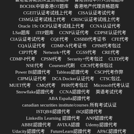
BOCHK中银香港OT题库
香港地产代理资格题库
CGEIT认证考试线上代考
CISA认证考试代考
CISM认证考试线上代考
CRISC认证考试线上代考
Oracle 19c OCP认证考试线上代考
CCNA认证代考
LSat题库
iTEP题库
CCNP认证代考
CDPSE认证代考
CIA认证考试代考
CQE代考
CSSBB代考证书
CFE代考
CQA认证代考
CDMP-A代考证书
CPIM代考包过
CIPT代考
Network+代考
CGSS代考
CRE代考
CDMP-P代考
CPSM代考
Security+代考包过
CLTD代考
NSE代考
Coursera代刷
CICS代考保包过
Power BI認證代考
Tableau認證代考
CSCP代考作弊
CIPM认证代考
DCA Docker认证代考
CTSC包过,
MUET代考
CMQ代考
PHR代考包过
Microsoft代考认证
Snowflake認證代考
CCNA認證代考
英语考试代考
ABA España認證代考
canadian securities institute/courses 所有考试认证
ISTQB®認證代考
iSQI認證代考
LinkedIn Learning 認證代考
ANP認證代考
ABBE認證代考
AVIXA認證
Udemy認證代考
Udacity認證代考
FutureLearn認證代考
APAC認證代考