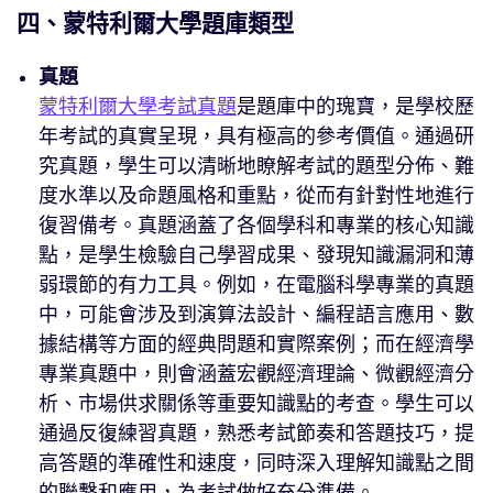
四、蒙特利爾大學題庫類型
真題
蒙特利爾大學考試真題
是題庫中的瑰寶，是學校歷
年考試的真實呈現，具有極高的參考價值。通過研
究真題，學生可以清晰地瞭解考試的題型分佈、難
度水準以及命題風格和重點，從而有針對性地進行
復習備考。真題涵蓋了各個學科和專業的核心知識
點，是學生檢驗自己學習成果、發現知識漏洞和薄
弱環節的有力工具。例如，在電腦科學專業的真題
中，可能會涉及到演算法設計、編程語言應用、數
據結構等方面的經典問題和實際案例；而在經濟學
專業真題中，則會涵蓋宏觀經濟理論、微觀經濟分
析、市場供求關係等重要知識點的考查。學生可以
通過反復練習真題，熟悉考試節奏和答題技巧，提
高答題的準確性和速度，同時深入理解知識點之間