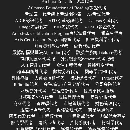
Arcitura Education認證代考
Arkansas Foundations of Reading認證代考
考試庫 – 代考綫上考試問答集
AP考試代考
AICB認證代考
ATD考試認證代考
Canvas考试代考
Chegg考試代考
EJU考試代考
ADMEI認證代考
Autodesk Certification Program考试认证代考
留學生代考
Axis Certification Program認證代考
計算機科學cs代考
計算機科學cs代考
編程代碼代考
數據結構與算法Algorithm代考
數據庫系統database代考
操作系統os代考服
計算機網絡network代考服務
人工智能ai代考
軟件工程代考
數據科學代考
概率與統計代考
數據分析代考
機器學習ML代考
數據挖掘
大數據技術代考
統計建模代考
Python代考
R Studio代考
金融/會計/商業分析代考
公司金融代考
財務會計代考
管理會計代考
投資學代考服務
財務報表分析代考
風險管理代考
商業分析代考
商科代考
管理學代考
市場營銷代考
財務管理代考
組織行為學代考
戰略管理代考
商業溝通代考
國際商務代考
工程類代考
工程數學代考
力學代考專業
熱力學代考
電路基礎代考
控制系統代考
材料學代考
計算機輔助設計代考
經濟學代考
微觀經濟學代考