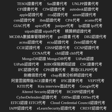
TESOl證書代考
Sas證書代考
UNLPP證書代考
CFI證書代考
CIW認證代考
autodesk認證代考
apple認證代考
cca認證代考
azure認證代考
csm認證代考
ibm認證代考
CPA代考
acams代考
GIAC代考
apics代考
juniper代考
lpi認證 lpi代考
uipath認證 uipath代考
精算師認證代考
MCDBA數據庫管理師代考
ged證書 代考
DB2認證代考
acma認證代考
ecsa認證代考
Zend認證代考
CCIE認證代考
CISSP認證代考
CCNP認證代考
CCNA代考
chfi認證 chfi代考
MongoDB認證 MongoDB代考
UiPath認證
UiPath認證代考
RIBO保險牌照認證
CSC證書代考
IFC認證代考
CPH證書代考
思培CELPIP代考
劍橋領思代考
cbap商業分析師認證代考
阿里雲國際版ACE證書代考
IFIC證書代考
VEPT代考
KITE代考
Kira interview面試代考
Google代考
Altered Security認證代考
HCISPP認證代考
CyberDefenders認證代考
OffSec認證 OffSec代考
EITCI認證 EITCI代考
Cloud Credential Council認證代考
IAPP認證代考
eLearnSecurity認證代考
CREST認證代考