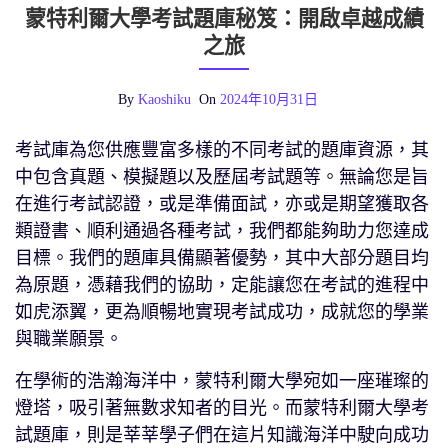
蒙特利爾大學考試題庫秘笈：開啟卓越成績
之旅
By
Kaoshiku
On
2024年10月31日
考試庫為您供應豐富多樣的不同考試的題庫資源，其
中包含真題、模擬題以及歷屆考試題等。無論您是旨
在進行考試認證，或是準備面試，亦或是期望獲取各
類證書、順利通過各種考試，我們都能夠助力您達成
目標。我們的題庫具備顯著優勢，其中大部分題目均
為原題，憑藉我們的協助，定能讓您在考試的進程中
如虎添翼，更為順暢地實現考試成功，成就您的學業
與職業願景。
在學術的浩瀚海洋中，蒙特利爾大學宛如一座璀璨的
燈塔，吸引著無數求知者的目光。而蒙特利爾大學考
試題庫，則是莘莘學子們在這片知識海洋中駛向成功