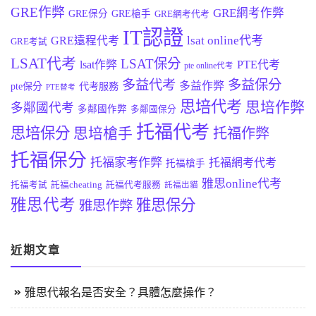
GRE作弊
GRE網考作弊
GRE保分
GRE槍手
GRE網考代考
IT認證
lsat online代考
GRE遠程代考
GRE考試
LSAT代考
LSAT保分
lsat作弊
PTE代考
pte online代考
多益代考
多益保分
多益作弊
pte保分
代考服務
PTE替考
思培代考
思培作弊
多鄰國代考
多鄰國作弊
多鄰國保分
托福代考
思培保分
思培槍手
托福作弊
托福保分
托福家考作弊
托福網考代考
托福槍手
雅思online代考
托福考試
託福cheating
託福代考服務
託福出貓
雅思代考
雅思保分
雅思作弊
近期文章
雅思代報名是否安全？具體怎麼操作？