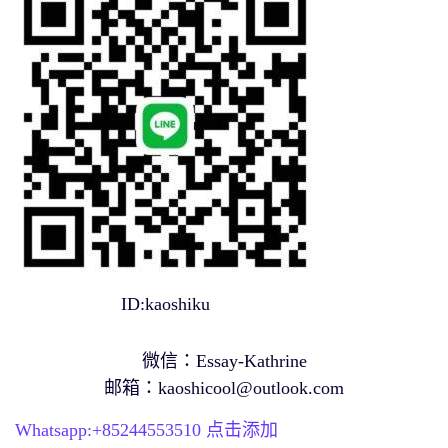
ID:kaoshiku
微信：Essay-Kathrine
邮箱：
kaoshicool@outlook.com
Whatsapp:+
85244553510
点击添加