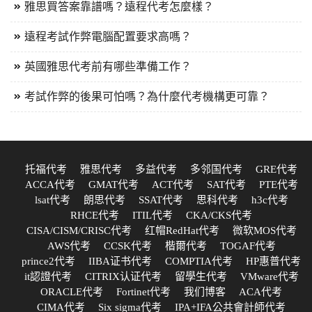
雅思買答案靠譜嗎？遠程代考怎麼樣？
遠程考試作弊電腦配置要求高嗎？
英國雅思代考前有哪些準備工作？
考試作弊的後果可怕嗎？為什麼代考機構更可靠？
托福代考
雅思代考
多益代考
多邻国代考
GRE代考
ACCA代考
GMAT代考
ACT代考
SAT代考
PTE代考
lsat代考
朗思代考
SSAT代考
思科代考
h3c代考
RHCE代考
ITIL代考
CKA/CKS代考
CISA/CISM/CRISC代考
红帽RedHat代考
微软MOS代考
AWS代考
CCSK代考
楷爾代考
TOGAF代考
prince2代考
IIBA证书代考
COMPTIA代考
HP惠普代考
it認證代考
CITRIX认证代考
留學生代考
VMware代考
ORACLE代考
Fortinet代考
我们博客
ACA代考
CIMA代考
Six sigma代考
IPA+IFA公共會計師代考