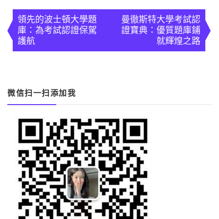
文
章
領先的波士頓大學題
曼徹斯特大學考試認
庫：為考試認證保駕
證寶典：優質題庫鋪
導
護航
就輝煌之路
覽
微信扫一扫添加我