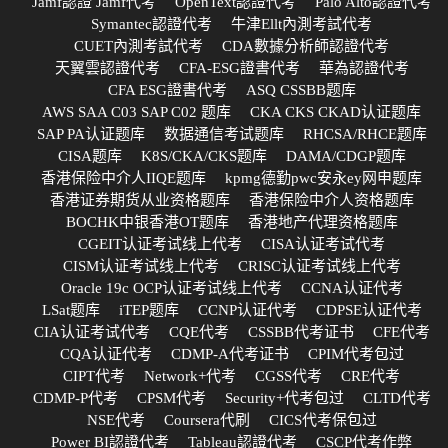
Jamf認證 Jamf代考
OpenText認證代考
Palo Alto認證代考
Symantec認證代考
牛津Ellt內測考試代考
CUET內測考試代考
CDA數據分析師認證代考
天翼雲認證代考
CFA-ESG證書代考
華為認證代考
CFA ESG證書代考
ASQ CSSBB题库
AWS SAA C03 SAP C02 题库
CKA CKS CKAD认证题库
SAP PA认证题库
数据通信考试题库
RHCSA/RHCE题库
CISA题库
K8S/CKA/CKS题库
DAMA/CDGP题库
香港保险中介人IIQE题库
kpmg德勤pwc安永ey网申题库
香港证券期货从业资格题库
香港保险中介人资格题库
BOCHK中银香港OT题库
香港地产代理资格题库
CGEIT认证考试线上代考
CISA认证考试代考
CISM认证考试线上代考
CRISC认证考试线上代考
Oracle 19c OCP认证考试线上代考
CCNA认证代考
LSat题库
iTEP题库
CCNP认证代考
CDPSE认证代考
CIA认证考试代考
CQE代考
CSSBB代考证书
CFE代考
CQA认证代考
CDMP-A代考证书
CPIM代考包过
CIPT代考
Network+代考
CGSS代考
CRE代考
CDMP-P代考
CPSM代考
Security+代考包过
CLTD代考
NSE代考
Coursera代刷
CICS代考保包过
Power BI認證代考
Tableau認證代考
CSCP代考作弊