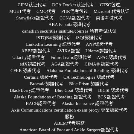
CIPM认证代考
DCA Docker认证代考
CTSC包过,
MUET代考
CMQ代考
PHR代考包过
Microsoft代考认证
Snowflake認證代考
CCNA認證代考
英语考试代考
ABA España認證代考
canadian securities institute/courses 所有考试认证
ISTQB®認證代考
iSQI認證代考
LinkedIn Learning 認證代考
ANP認證代考
ABBE認證代考
AVIXA認證
Udemy認證代考
Udacity認證代考
FutureLearn認證代考
APAC認證代考
edX認證代考
AGA認證代考
CIMA® 認證代考
CFRE 認證代考
Alabama Foundations of Reading 認證代考
Certinia 認證代考
CA Technologies 認證代考
Brocade認證代考
Blue Prism 認證代考
BlackBerry認證代考
Blue Coat 認證代考
BICSI 認證代考
Alaska Foundations of Reading 認證代考
BCS 認證代考
BACB認證代考
Alaska Insurance 認證代考
Axis Communications certification exam proxy 專業認證代考
服務
ABEM代考服務
American Board of Foot and Ankle Surgery認證代考