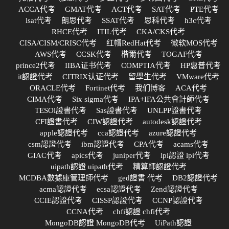
ACCA代考
GMAT代考
ACT代考
SAT代考
PTE代考
lsat代考
朗思代考
SSAT代考
思科代考
h3c代考
RHCE代考
ITIL代考
CKA/CKS代考
CISA/CISM/CRISC代考
红帽RedHat代考
微软MOS代考
AWS代考
CCSK代考
楷爾代考
TOGAF代考
prince2代考
IIBA证书代考
COMPTIA代考
HP惠普代考
it認證代考
CITRIX认证代考
留學生代考
VMware代考
ORACLE代考
Fortinet代考
我们博客
ACA代考
CIMA代考
Six sigma代考
IPA+IFA公共會計師代考
TESOl證書代考
Sas證書代考
UNLPP證書代考
CFI證書代考
CIW認證代考
autodesk認證代考
apple認證代考
cca認證代考
azure認證代考
csm認證代考
ibm認證代考
CPA代考
acams代考
GIAC代考
apics代考
juniper代考
lpi認證 lpi代考
uipath認證 uipath代考
精算師認證代考
MCDBA數據庫管理師代考
ged證書 代考
DB2認證代考
acma認證代考
ecsa認證代考
Zend認證代考
CCIE認證代考
CISSP認證代考
CCNP認證代考
CCNA代考
chfi認證 chfi代考
MongoDB認證 MongoDB代考
UiPath認證