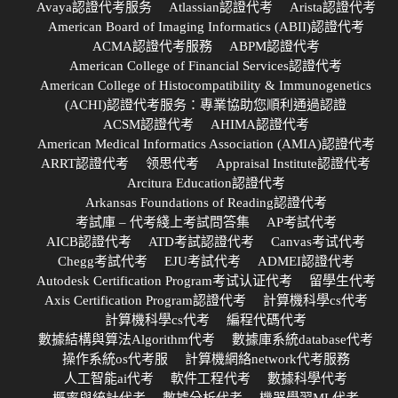
Avaya認證代考服务
Atlassian認證代考
Arista認證代考
American Board of Imaging Informatics (ABII)認證代考
ACMA認證代考服務
ABPM認證代考
American College of Financial Services認證代考
American College of Histocompatibility & Immunogenetics
(ACHI)認證代考服务：專業協助您順利通過認證
ACSM認證代考
AHIMA認證代考
American Medical Informatics Association (AMIA)認證代考
ARRT認證代考
领思代考
Appraisal Institute認證代考
Arcitura Education認證代考
Arkansas Foundations of Reading認證代考
考試庫 – 代考綫上考試問答集
AP考試代考
AICB認證代考
ATD考試認證代考
Canvas考试代考
Chegg考試代考
EJU考試代考
ADMEI認證代考
Autodesk Certification Program考试认证代考
留學生代考
Axis Certification Program認證代考
計算機科學cs代考
計算機科學cs代考
編程代碼代考
數據結構與算法Algorithm代考
數據庫系統database代考
操作系統os代考服
計算機網絡network代考服務
人工智能ai代考
軟件工程代考
數據科學代考