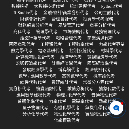
概率與統計代考
數據分析代考
機器學習ML代考
數據挖掘
大數據技術代考
統計建模代考
Python代考
R Studio代考
金融/會計/商業分析代考
公司金融代考
財務會計代考
管理會計代考
投資學代考服務
財務報表分析代考
風險管理代考
商業分析代考
商科代考
管理學代考
市場營銷代考
財務管理代考
組織行為學代考
戰略管理代考
商業溝通代考
國際商務代考
工程類代考
工程數學代考
力學代考專業
熱力學代考
電路基礎代考
控制系統代考
材料學代考
計算機輔助設計代考
經濟學代考
微觀經濟學代考
宏觀經濟學代考
計量經濟學代考
國際經濟學代考
發展經濟學代考
博弈論代考
經濟統計代考
數學 / 應用數學代考
高等數學代考
概率論代考
線性代數代考
數理統計代考
常微分方程代考
實分析代考
複變函數代考
數值分析代考
抽象代數代考
應用數學建模代考
物理 / 化學代考
普通物理代考
普通化學代考
力學代考
電磁學代考
熱學代考
量子物理代考
有機化學代考
無機化學代考
分析化學代考
物理化學代考
實驗物理代考
化學實驗代考