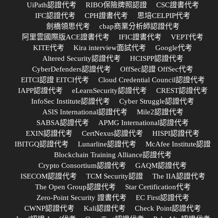
UiPath認證代考
RIBO保險牌照認證
CSC證書代考
IFC認證代考
CPH證書代考
思培CELPIP代考
劍橋領思代考
cbap商業分析師認證代考
阿里雲國際版ACE證書代考
IFIC證書代考
VEPT代考
KITE代考
Kira interview面試代考
Google代考
Altered Security認證代考
HCISPP認證代考
CyberDefenders認證代考
OffSec認證 OffSec代考
EITCI認證 EITCI代考
Cloud Credential Council認證代考
IAPP認證代考
eLearnSecurity認證代考
CREST認證代考
InfoSec Institute認證代考
Cyber Struggle認證代考
ASIS International認證代考
Mile2認證代考
SABSA認證代考
APMG International認證代考
EXIN認證代考
CertNexus認證代考
HISPI認證代考
IBITGQ認證代考
Lunarline認證代考
McAfee Institute認證
Blockchain Training Alliance認證代考
Crypto Consortium認證代考
GAQM認證代考
ISECOM認證代考
TCM Security認證
The IIA認證代考
The Open Group認證代考
Star Certification代考
Zero-Point Security 證書代考
EC First認證代考
CWNP認證代考
Kali認證代考
Check Point認證代考