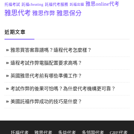
雅思online代考
托福考試
託福cheating
託福代考服務
託福出貓
雅思代考
雅思保分
雅思作弊
近期文章
雅思買答案靠譜嗎？遠程代考怎麼樣？
遠程考試作弊電腦配置要求高嗎？
英國雅思代考前有哪些準備工作？
考試作弊的後果可怕嗎？為什麼代考機構更可靠？
美國託福作弊成功的技巧是什麼？
托福代考
雅思代考
多益代考
多邻国代考
GRE代考