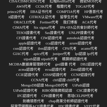
CISA/CISM/CRISC代考
红帽RedHat代考
微软MOS代考
AWS代考
CCSK代考
楷爾代考
TOGAF代考
prince2代考
IIBA证书代考
COMPTIA代考
HP惠普代考
it認證代考
CITRIX认证代考
留學生代考
VMware代考
ORACLE代考
Fortinet代考
我们博客
ACA代考
CIMA代考
Six sigma代考
IPA+IFA公共會計師代考
TESOl證書代考
Sas證書代考
UNLPP證書代考
CFI證書代考
CIW認證代考
autodesk認證代考
apple認證代考
cca認證代考
azure認證代考
csm認證代考
ibm認證代考
CPA代考
acams代考
GIAC代考
apics代考
juniper代考
lpi認證 lpi代考
uipath認證 uipath代考
精算師認證代考
MCDBA數據庫管理師代考
ged證書 代考
DB2認證代考
acma認證代考
ecsa認證代考
Zend認證代考
CCIE認證代考
CISSP認證代考
CCNP認證代考
CCNA代考
chfi認證 chfi代考
MongoDB認證 MongoDB代考
UiPath認證
UiPath認證代考
RIBO保險牌照認證
CSC證書代考
IFC認證代考
CPH證書代考
思培CELPIP代考
劍橋領思代考
cbap商業分析師認證代考
阿里雲國際版ACE證書代考
IFIC證書代考
VEPT代考