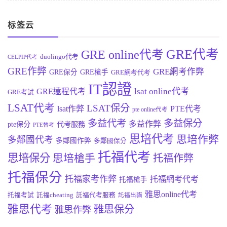
标签云
GRE代考
GRE online代考
duolingo代考
CELPIP代考
GRE作弊
GRE網考作弊
GRE保分
GRE槍手
GRE網考代考
IT認證
lsat online代考
GRE遠程代考
GRE考試
LSAT代考
LSAT保分
lsat作弊
PTE代考
pte online代考
多益代考
多益保分
多益作弊
pte保分
代考服務
PTE替考
思培代考
思培作弊
多鄰國代考
多鄰國作弊
多鄰國保分
托福代考
思培保分
思培槍手
托福作弊
托福保分
托福家考作弊
托福網考代考
托福槍手
雅思online代考
托福考試
託福cheating
託福代考服務
託福出貓
雅思代考
雅思保分
雅思作弊