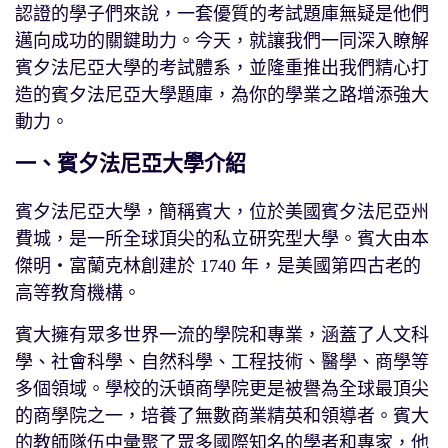
認證的學子們來說，一套優質的考試題庫無疑是他們
邁向成功的關鍵助力。今天，就讓我們一同深入瞭解
賓夕法尼亞大學的考試體系，並隆重推出我們精心打
造的賓夕法尼亞大學題庫，為你的學業之路增添強大
動力。
一、賓夕法尼亞大學介紹
賓夕法尼亞大學，簡稱賓大，位於美國賓夕法尼亞州
費城，是一所全球頂尖的私立研究型大學。賓大由本
傑明・富蘭克林創建於 1740 年，是美國第四古老的
高等教育機構。
賓大擁有眾多世界一流的學院和專業，涵蓋了人文科
學、社會科學、自然科學、工程技術、醫學、商學等
多個領域。學校的沃頓商學院更是被譽為全球最頂尖
的商學院之一，培養了無數商業精英和領導者。賓大
的教師隊伍中彙聚了眾多國際知名的學者和專家，他