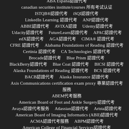
ABA España認證代考
canadian securities institute/courses 所有考试认证
ISTQB®認證代考
iSQI認證代考
LinkedIn Learning 認證代考
ANP認證代考
ABBE認證代考
AVIXA認證
Udemy認證代考
Udacity認證代考
FutureLearn認證代考
APAC認證代考
edX認證代考
AGA認證代考
CIMA® 認證代考
CFRE 認證代考
Alabama Foundations of Reading 認證代考
Certinia 認證代考
CA Technologies 認證代考
Brocade認證代考
Blue Prism 認證代考
BlackBerry認證代考
Blue Coat 認證代考
BICSI 認證代考
Alaska Foundations of Reading 認證代考
BCS 認證代考
BACB認證代考
Alaska Insurance 認證代考
Axis Communications certification exam proxy 專業認證代考
服務
ABEM代考服務
American Board of Foot and Ankle Surgery認證代考
Avaya認證代考服务
Atlassian認證代考
Arista認證代考
American Board of Imaging Informatics (ABII)認證代考
ACMA認證代考服務
ABPM認證代考
American College of Financial Services認證代考