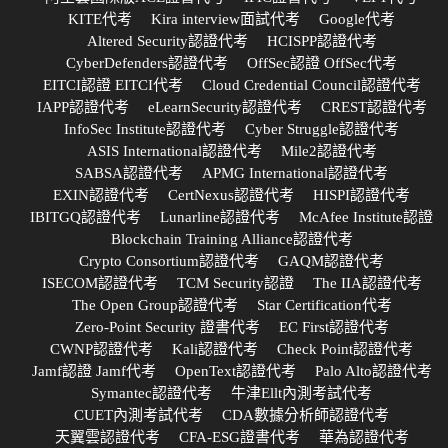
KITE代考
Kira interview面試代考
Google代考
Altered Security認證代考
HCISPP認證代考
CyberDefenders認證代考
OffSec認證 OffSec代考
EITCI認證 EITCI代考
Cloud Credential Council認證代考
IAPP認證代考
eLearnSecurity認證代考
CREST認證代考
InfoSec Institute認證代考
Cyber Struggle認證代考
ASIS International認證代考
Mile2認證代考
SABSA認證代考
APMG International認證代考
EXIN認證代考
CertNexus認證代考
HISPI認證代考
IBITGQ認證代考
Lunarline認證代考
McAfee Institute認證
Blockchain Training Alliance認證代考
Crypto Consortium認證代考
GAQM認證代考
ISECOM認證代考
TCM Security認證
The IIA認證代考
The Open Group認證代考
Star Certification代考
Zero-Point Security 證書代考
EC First認證代考
CWNP認證代考
Kali認證代考
Check Point認證代考
Jamf認證 Jamf代考
OpenText認證代考
Palo Alto認證代考
Symantec認證代考
牛津Ellt內測考試代考
CUET內測考試代考
CDA數據分析師認證代考
天翼雲認證代考
CFA-ESG證書代考
華為認證代考