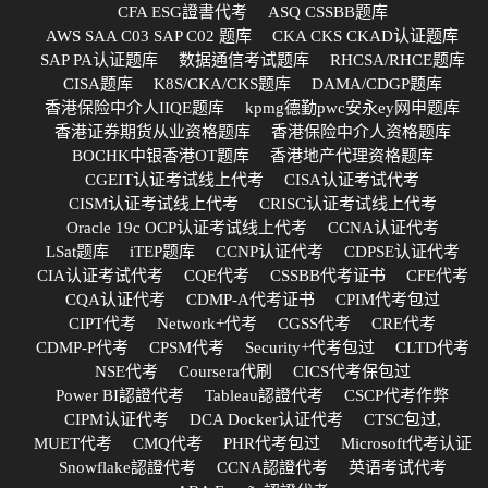
CFA ESG證書代考
ASQ CSSBB题库
AWS SAA C03 SAP C02 题库
CKA CKS CKAD认证题库
SAP PA认证题库
数据通信考试题库
RHCSA/RHCE题库
CISA题库
K8S/CKA/CKS题库
DAMA/CDGP题库
香港保险中介人IIQE题库
kpmg德勤pwc安永ey网申题库
香港证券期货从业资格题库
香港保险中介人资格题库
BOCHK中银香港OT题库
香港地产代理资格题库
CGEIT认证考试线上代考
CISA认证考试代考
CISM认证考试线上代考
CRISC认证考试线上代考
Oracle 19c OCP认证考试线上代考
CCNA认证代考
LSat题库
iTEP题库
CCNP认证代考
CDPSE认证代考
CIA认证考试代考
CQE代考
CSSBB代考证书
CFE代考
CQA认证代考
CDMP-A代考证书
CPIM代考包过
CIPT代考
Network+代考
CGSS代考
CRE代考
CDMP-P代考
CPSM代考
Security+代考包过
CLTD代考
NSE代考
Coursera代刷
CICS代考保包过
Power BI認證代考
Tableau認證代考
CSCP代考作弊
CIPM认证代考
DCA Docker认证代考
CTSC包过,
MUET代考
CMQ代考
PHR代考包过
Microsoft代考认证
Snowflake認證代考
CCNA認證代考
英语考试代考