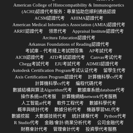
American College of Histocompatibility & Immunogenetics
(ACHI)認證代考服务：專業協助您順利通過認證
ACSM認證代考
AHIMA認證代考
American Medical Informatics Association (AMIA)認證代考
ARRT認證代考
领思代考
Appraisal Institute認證代考
Arcitura Education認證代考
Arkansas Foundations of Reading認證代考
考試庫 – 代考綫上考試問答集
AP考試代考
AICB認證代考
ATD考試認證代考
Canvas考试代考
Chegg考試代考
EJU考試代考
ADMEI認證代考
Autodesk Certification Program考试认证代考
留學生代考
Axis Certification Program認證代考
計算機科學cs代考
計算機科學cs代考
編程代碼代考
數據結構與算法Algorithm代考
數據庫系統database代考
操作系統os代考服
計算機網絡network代考服務
人工智能ai代考
軟件工程代考
數據科學代考
概率與統計代考
數據分析代考
機器學習ML代考
數據挖掘
大數據技術代考
統計建模代考
Python代考
R Studio代考
金融/會計/商業分析代考
公司金融代考
財務會計代考
管理會計代考
投資學代考服務