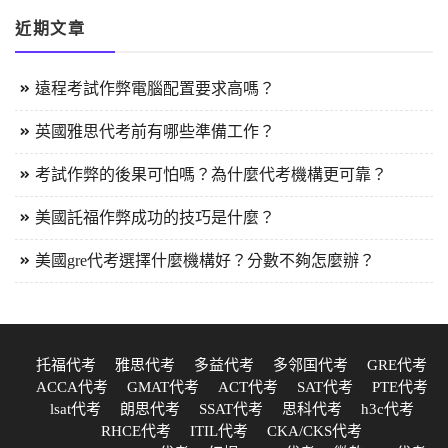
近期文章
遠程考試作弊電腦配置要求高嗎？
英國雅思代考前有哪些準備工作？
考試作弊的後果可怕嗎？為什麼代考機構更可靠？
美國託福作弊成功的技巧是什麼？
美國gre代考選擇什麼機構好？分數不夠怎麼辦？
托福代考
雅思代考
多益代考
多邻国代考
GRE代考
ACCA代考
GMAT代考
ACT代考
SAT代考
PTE代考
lsat代考
朗思代考
SSAT代考
思科代考
h3c代考
RHCE代考
ITIL代考
CKA/CKS代考