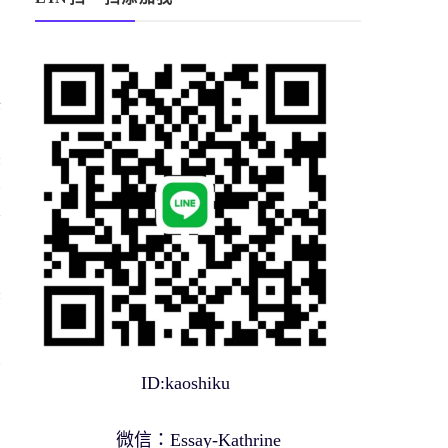
的
保
展
學
識
自
展
學
ID:kaoshiku
微信：Essay-Kathrine