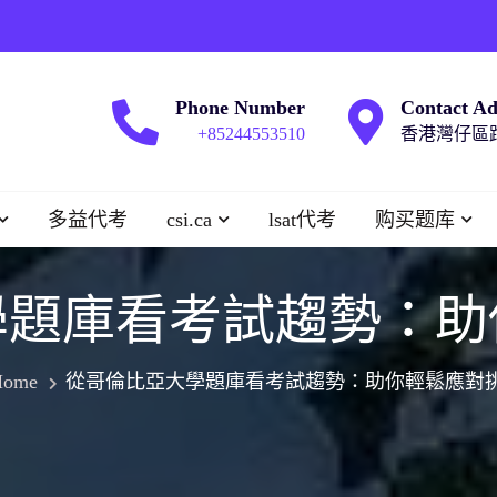
Phone Number
Contact Ad
+85244553510
香港灣仔區跑
多益代考
csi.ca
lsat代考
购买题库
學題庫看考試趨勢：助
Home
從哥倫比亞大學題庫看考試趨勢：助你輕鬆應對