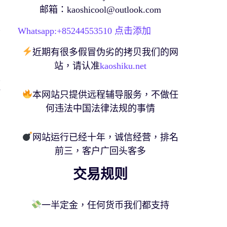
邮箱：
kaoshicool@outlook.com
學
Whatsapp:+
85244553510
点击添加
近期有很多假冒伪劣的拷贝我们的网
。
站，请认准
kaoshiku.net
生
針
本网站只提供远程辅导服务，不做任
內
何违法中国法律法规的事情
网站运行已经十年，诚信经营，排名
知
前三，客户广回头客多
交易规则
一半定金，任何货币我们都支持