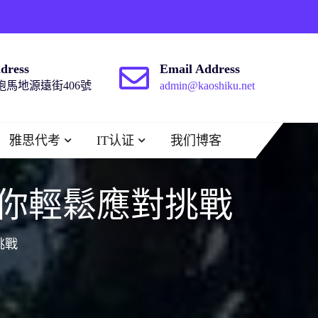
dress
Email Address
馬地源遠街406號
admin@kaoshiku.net
雅思代考
IT认证
我们博客
你輕鬆應對挑戰
挑戰