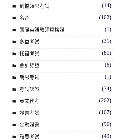
(14)
劍橋領思考試
(102)
些
名企
生
(1)
國際英語教師資格證
(31)
多益考試
(81)
托福考試
因
(6)
會計認證
(1)
朗思考试
(74)
考試認證
(202)
英文代考
(107)
證書考試
(96)
金融證書
(49)
雅思考試