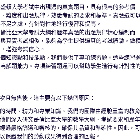
華盛頓大學考試中出現過的真實題目，具有很高的參考價
型、難度和出題規律，熟悉考試的要求和標準。真題還可
的不足之處，有針對性地進行復習和提高。
哥倫比亞大學考試大綱和歷年真題的出題規律精心編制而
都與真實考試相似，能夠為學生提供逼真的考試體驗。做
力，增強考試信心。
各個知識點和技能點，我們提供了專項練習題。這些練習
提高解題能力。專項練習題還可以幫助學生進行有針對性
次且無售後。這主要有以下幾個原因：
的時間、精力和專業知識。我們的團隊由經驗豐富的教
他們深入研究哥倫比亞大學的教學大綱、考試要求和歷
經過嚴格篩選和審核的，確保其品質和準確性。因此，
以保證我們的勞動成果得到合理的回報。