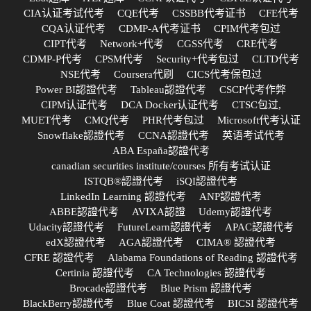
CIA认证考试代考
CQE代考
CSSBB代考证书
CFE代考
CQA认证代考
CDMP-A代考证书
CPIM代考包过
CIPT代考
Network+代考
CGSS代考
CRE代考
CDMP-P代考
CPSM代考
Security+代考包过
CLTD代考
NSE代考
Coursera代刷
CICS代考保包过
Power BI認證代考
Tableau認證代考
CSCP代考作弊
CIPM认证代考
DCA Docker认证代考
CTSC包过,
MUET代考
CMQ代考
PHR代考包过
Microsoft代考认证
Snowflake認證代考
CCNA認證代考
英语考试代考
ABA España認證代考
canadian securities institute/courses 所有考试认证
ISTQB®認證代考
iSQI認證代考
LinkedIn Learning 認證代考
ANP認證代考
ABBE認證代考
AVIXA認證
Udemy認證代考
Udacity認證代考
FutureLearn認證代考
APAC認證代考
edX認證代考
AGA認證代考
CIMA® 認證代考
CFRE 認證代考
Alabama Foundations of Reading 認證代考
Certinia 認證代考
CA Technologies 認證代考
Brocade認證代考
Blue Prism 認證代考
BlackBerry認證代考
Blue Coat 認證代考
BICSI 認證代考