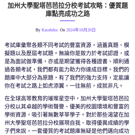
加州大學聖塔芭芭拉分校考試攻略：優質題
庫點亮成功之路
By
Kaoshiku
On
2024年10月26日
考試庫彙聚各類不同考試的豐富資源，涵蓋真題、模
擬題以及歷屆考試題。無論你是致力於考試認證，或
是為面試做準備，亦或是期望獲得各種證書、順利通
過各類考試，我們都有能力助力你達成目標。我們的
題庫中大部分為原題，有了我們的強力支持，定能讓
你在考試之路上如虎添翼，一往無前，成就非凡。
在全球高等教育的璀璨星空中，加州大學聖塔芭芭拉
分校以其卓越的學術聲譽、優美的校園環境和豐富的
學術資源，吸引著無數莘莘學子。對於那些渴望在加
州大學聖塔芭芭拉分校展現自我、取得優異成績的學
子們來說，一套優質的考試題庫無疑是他們邁向成功