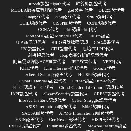
uipath認證 uipath代考
精算師認證代考
MCDBA數據庫管理師代考
ged證書 代考
DB2認證代考
acma認證代考
ecsa認證代考
Zend認證代考
CCIE認證代考
CISSP認證代考
CCNP認證代考
CCNA代考
chfi認證 chfi代考
MongoDB認證 MongoDB代考
UiPath認證
UiPath認證代考
RIBO保險牌照認證
CSC證書代考
IFC認證代考
CPH證書代考
思培CELPIP代考
劍橋領思代考
cbap商業分析師認證代考
阿里雲國際版ACE證書代考
IFIC證書代考
VEPT代考
KITE代考
Kira interview面試代考
Google代考
Altered Security認證代考
HCISPP認證代考
CyberDefenders認證代考
OffSec認證 OffSec代考
EITCI認證 EITCI代考
Cloud Credential Council認證代考
IAPP認證代考
eLearnSecurity認證代考
CREST認證代考
InfoSec Institute認證代考
Cyber Struggle認證代考
ASIS International認證代考
Mile2認證代考
SABSA認證代考
APMG International認證代考
EXIN認證代考
CertNexus認證代考
HISPI認證代考
IBITGQ認證代考
Lunarline認證代考
McAfee Institute認證