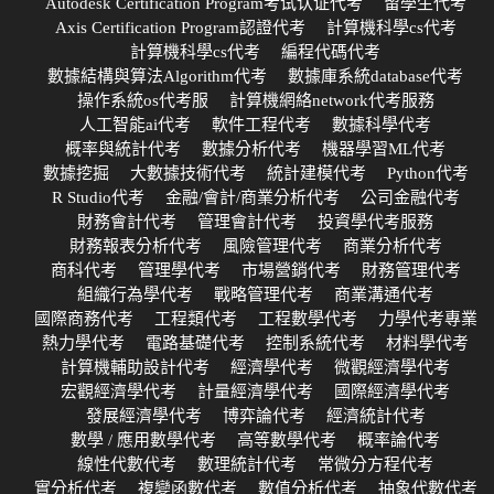
Autodesk Certification Program考试认证代考
留學生代考
Axis Certification Program認證代考
計算機科學cs代考
計算機科學cs代考
編程代碼代考
數據結構與算法Algorithm代考
數據庫系統database代考
操作系統os代考服
計算機網絡network代考服務
人工智能ai代考
軟件工程代考
數據科學代考
概率與統計代考
數據分析代考
機器學習ML代考
數據挖掘
大數據技術代考
統計建模代考
Python代考
R Studio代考
金融/會計/商業分析代考
公司金融代考
財務會計代考
管理會計代考
投資學代考服務
財務報表分析代考
風險管理代考
商業分析代考
商科代考
管理學代考
市場營銷代考
財務管理代考
組織行為學代考
戰略管理代考
商業溝通代考
國際商務代考
工程類代考
工程數學代考
力學代考專業
熱力學代考
電路基礎代考
控制系統代考
材料學代考
計算機輔助設計代考
經濟學代考
微觀經濟學代考
宏觀經濟學代考
計量經濟學代考
國際經濟學代考
發展經濟學代考
博弈論代考
經濟統計代考
數學 / 應用數學代考
高等數學代考
概率論代考
線性代數代考
數理統計代考
常微分方程代考
實分析代考
複變函數代考
數值分析代考
抽象代數代考