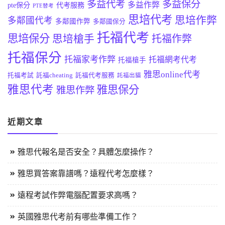
多益代考
多益保分
多益作弊
pte保分
代考服務
PTE替考
思培代考
思培作弊
多鄰國代考
多鄰國作弊
多鄰國保分
托福代考
思培保分
思培槍手
托福作弊
托福保分
托福家考作弊
托福網考代考
托福槍手
雅思online代考
托福考試
託福cheating
託福代考服務
託福出貓
雅思代考
雅思保分
雅思作弊
近期文章
雅思代報名是否安全？具體怎麼操作？
雅思買答案靠譜嗎？遠程代考怎麼樣？
遠程考試作弊電腦配置要求高嗎？
英國雅思代考前有哪些準備工作？