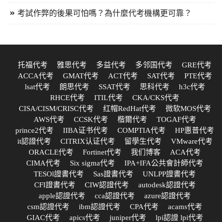
考試作弊的後果可怕嗎？為什麼代考機構更可靠？
托福代考
雅思代考
多益代考
多邻国代考
GRE代考
ACCA代考
GMAT代考
ACT代考
SAT代考
PTE代考
lsat代考
朗思代考
SSAT代考
思科代考
h3c代考
RHCE代考
ITIL代考
CKA/CKS代考
CISA/CISM/CRISC代考
红帽RedHat代考
微软MOS代考
AWS代考
CCSK代考
楷爾代考
TOGAF代考
prince2代考
IIBA证书代考
COMPTIA代考
HP惠普代考
it認證代考
CITRIX认证代考
留學生代考
VMware代考
ORACLE代考
Fortinet代考
我们博客
ACA代考
CIMA代考
Six sigma代考
IPA+IFA公共會計師代考
TESOl證書代考
Sas證書代考
UNLPP證書代考
CFI證書代考
CIW認證代考
autodesk認證代考
apple認證代考
cca認證代考
azure認證代考
csm認證代考
ibm認證代考
CPA代考
acams代考
GIAC代考
apics代考
juniper代考
lpi認證 lpi代考