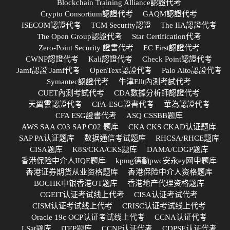
Blockchain Training Alliance認證代考
Crypto Consortium認證代考
GAQM認證代考
ISECOM認證代考
TCM Security認證
The IIA認證代考
The Open Group認證代考
Star Certification代考
Zero-Point Security 證書代考
EC First認證代考
CWNP認證代考
Kali認證代考
Check Point認證代考
Jamf認證 Jamf代考
OpenText認證代考
Palo Alto認證代考
Symantec認證代考
牛津Ellt內測考試代考
CUET內測考試代考
CDA數據分析師認證代考
天翼雲認證代考
CFA-ESG證書代考
華為認證代考
CFA ESG證書代考
ASQ CSSBB题库
AWS SAA C03 SAP C02 题库
CKA CKS CKAD认证题库
SAP PA认证题库
数据通信考试题库
RHCSA/RHCE题库
CISA题库
K8S/CKA/CKS题库
DAMA/CDGP题库
香港保险中介人IIQE题库
kpmg德勤pwc安永ey网申题库
香港证券期货从业资格题库
香港保险中介人资格题库
BOCHK中银香港OT题库
香港地产代理资格题库
CGEIT认证考试线上代考
CISA认证考试代考
CISM认证考试线上代考
CRISC认证考试线上代考
Oracle 19c OCP认证考试线上代考
CCNA认证代考
LSat题库
iTEP题库
CCNP认证代考
CDPSE认证代考