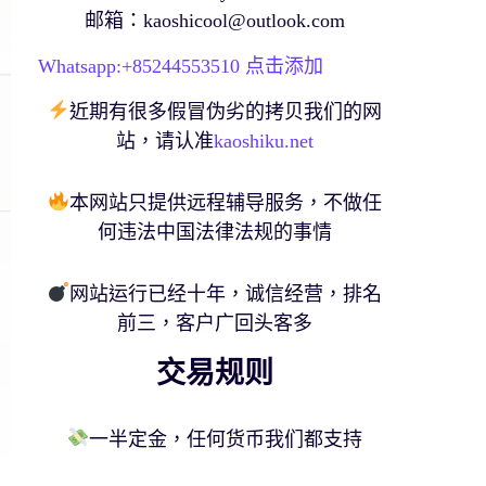
邮箱：
kaoshicool@outlook.com
Whatsapp:+
85244553510
点击添加
近期有很多假冒伪劣的拷贝我们的网
站，请认准
kaoshiku.net
本网站只提供远程辅导服务，不做任
何违法中国法律法规的事情
网站运行已经十年，诚信经营，排名
前三，客户广回头客多
交易规则
一半定金，任何货币我们都支持