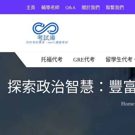
Skip
主頁
輔導老師
Q&A
關於我們
聯繫我們
to
content
考試庫
托福代考
GRE代考
留學生代考
探索政治智慧：豐
Home