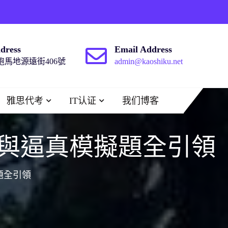
dress
Email Address
馬地源遠街406號
admin@kaoshiku.net
雅思代考
IT认证
我们博客
與逼真模擬題全引領
題全引領