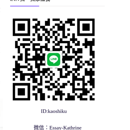
政
知
責
重
發
和
展
ID:kaoshiku
微信：Essay-Kathrine