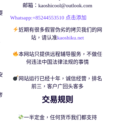
邮箱：
kaoshicool@outlook.com
要
Whatsapp:+
85244553510
点击添加
近期有很多假冒伪劣的拷贝我们的网
站，请认准
kaoshiku.net
低
本网站只提供远程辅导服务，不做任
何违法中国法律法规的事情
安
网站运行已经十年，诚信经营，排名
前三，客户广回头客多
考
交易规则
一半定金，任何货币我们都支持