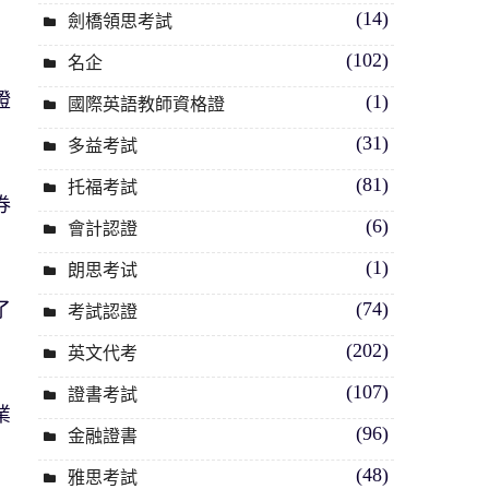
(14)
劍橋領思考試
(102)
名企
證
(1)
國際英語教師資格證
(31)
多益考試
(81)
托福考試
券
(6)
會計認證
(1)
朗思考试
(74)
了
考試認證
(202)
英文代考
(107)
證書考試
業
(96)
金融證書
(48)
雅思考試