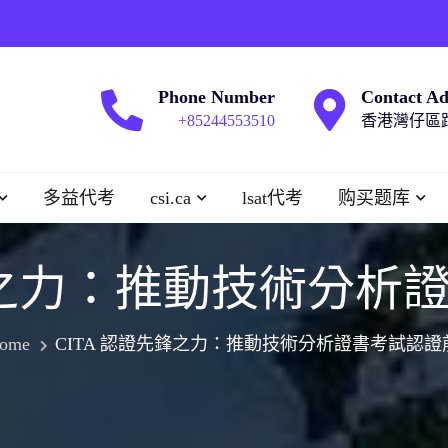
Phone Number
Contact Ad
+85244553510
香港灣仔區跑
多益代考
csi.ca
lsat代考
购买题库
先鋒之力：推動技術分析
ome
CITA 認證先鋒之力：推動技術分析證書考試認證