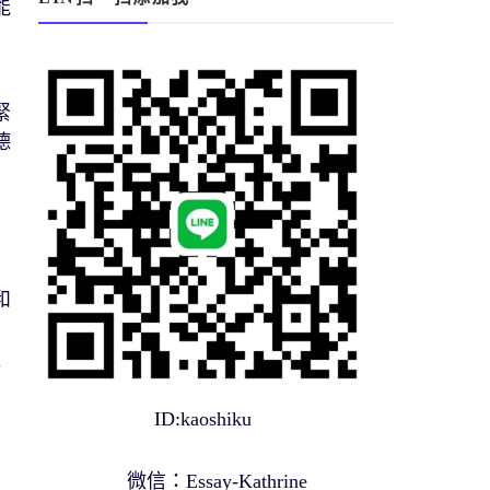
能
緊
德
和
例
提
ID:kaoshiku
有
微信：Essay-Kathrine