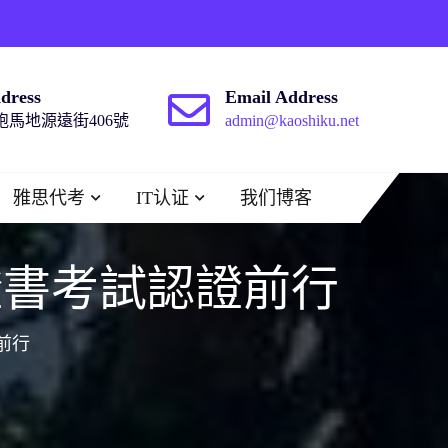
dress
Email Address
馬地源遠街406號
admin@kaoshiku.net
雅思代考
IT认证
我们博客
證書考試認證前行
前行