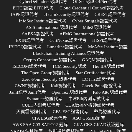
CyberDefenders認證代考
OffSec認證 OffSec代考
EITCI認證 EITCI代考
Cloud Credential Council認證代考
IAPP認證代考
eLearnSecurity認證代考
CREST認證代考
InfoSec Institute認證代考
Cyber Struggle認證代考
ASIS International認證代考
Mile2認證代考
SABSA認證代考
APMG International認證代考
EXIN認證代考
CertNexus認證代考
HISPI認證代考
IBITGQ認證代考
Lunarline認證代考
McAfee Institute認證
Blockchain Training Alliance認證代考
Crypto Consortium認證代考
GAQM認證代考
ISECOM認證代考
TCM Security認證
The IIA認證代考
The Open Group認證代考
Star Certification代考
Zero-Point Security 證書代考
EC First認證代考
CWNP認證代考
Kali認證代考
Check Point認證代考
Jamf認證 Jamf代考
OpenText認證代考
Palo Alto認證代考
Symantec認證代考
牛津Ellt內測考試代考
CUET內測考試代考
CDA數據分析師認證代考
天翼雲認證代考
CFA-ESG證書代考
華為認證代考
CFA ESG證書代考
ASQ CSSBB题库
AWS SAA C03 SAP C02 题库
CKA CKS CKAD认证题库
SAP PA认证题库
数据通信考试题库
RHCSA/RHCE题库