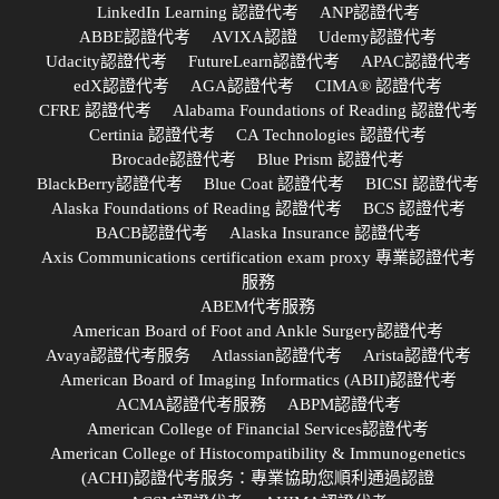
LinkedIn Learning 認證代考
ANP認證代考
ABBE認證代考
AVIXA認證
Udemy認證代考
Udacity認證代考
FutureLearn認證代考
APAC認證代考
edX認證代考
AGA認證代考
CIMA® 認證代考
CFRE 認證代考
Alabama Foundations of Reading 認證代考
Certinia 認證代考
CA Technologies 認證代考
Brocade認證代考
Blue Prism 認證代考
BlackBerry認證代考
Blue Coat 認證代考
BICSI 認證代考
Alaska Foundations of Reading 認證代考
BCS 認證代考
BACB認證代考
Alaska Insurance 認證代考
Axis Communications certification exam proxy 專業認證代考
服務
ABEM代考服務
American Board of Foot and Ankle Surgery認證代考
Avaya認證代考服务
Atlassian認證代考
Arista認證代考
American Board of Imaging Informatics (ABII)認證代考
ACMA認證代考服務
ABPM認證代考
American College of Financial Services認證代考
American College of Histocompatibility & Immunogenetics
(ACHI)認證代考服务：專業協助您順利通過認證