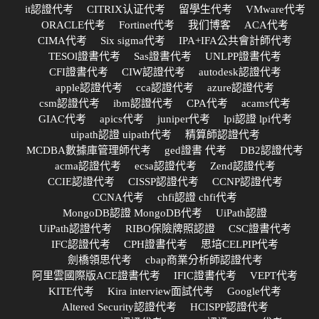
it認證代考
CITRIX认证代考
留學生代考
VMware代考
ORACLE代考
Fortinet代考
我们博客
ACA代考
CIMA代考
Six sigma代考
IPA+IFA公共會計師代考
TESOl證書代考
Sas證書代考
UNLPP證書代考
CFI證書代考
CIW認證代考
autodesk認證代考
apple認證代考
cca認證代考
azure認證代考
csm認證代考
ibm認證代考
CPA代考
acams代考
GIAC代考
apics代考
juniper代考
lpi認證 lpi代考
uipath認證 uipath代考
精算師認證代考
MCDBA數據庫管理師代考
ged證書 代考
DB2認證代考
acma認證代考
ecsa認證代考
Zend認證代考
CCIE認證代考
CISSP認證代考
CCNP認證代考
CCNA代考
chfi認證 chfi代考
MongoDB認證 MongoDB代考
UiPath認證
UiPath認證代考
RIBO保險牌照認證
CSC證書代考
IFC認證代考
CPH證書代考
思培CELPIP代考
劍橋領思代考
cbap商業分析師認證代考
阿里雲國際版ACE證書代考
IFIC證書代考
VEPT代考
KITE代考
Kira interview面試代考
Google代考
Altered Security認證代考
HCISPP認證代考