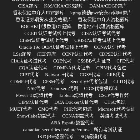
CISA题库
K8S/CKA/CKS题库
DAMA/CDGP题库
香港保险中介人IIQE题库
kpmg德勤pwc安永ey网申题库
香港证券期货从业资格题库
香港保险中介人资格题库
BOCHK中银香港OT题库
香港地产代理资格题库
CGEIT认证考试线上代考
CISA认证考试代考
CISM认证考试线上代考
CRISC认证考试线上代考
Oracle 19c OCP认证考试线上代考
CCNA认证代考
LSat题库
iTEP题库
CCNP认证代考
CDPSE认证代考
CIA认证考试代考
CQE代考
CSSBB代考证书
CFE代考
CQA认证代考
CDMP-A代考证书
CPIM代考包过
CIPT代考
Network+代考
CGSS代考
CRE代考
CDMP-P代考
CPSM代考
Security+代考包过
CLTD代考
NSE代考
Coursera代刷
CICS代考保包过
Power BI認證代考
Tableau認證代考
CSCP代考作弊
CIPM认证代考
DCA Docker认证代考
CTSC包过,
MUET代考
CMQ代考
PHR代考包过
Microsoft代考认证
Snowflake認證代考
CCNA認證代考
英语考试代考
ABA España認證代考
canadian securities institute/courses 所有考试认证
ISTQB®認證代考
iSQI認證代考