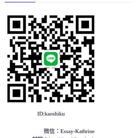
ID:kaoshiku
微信：Essay-Kathrine