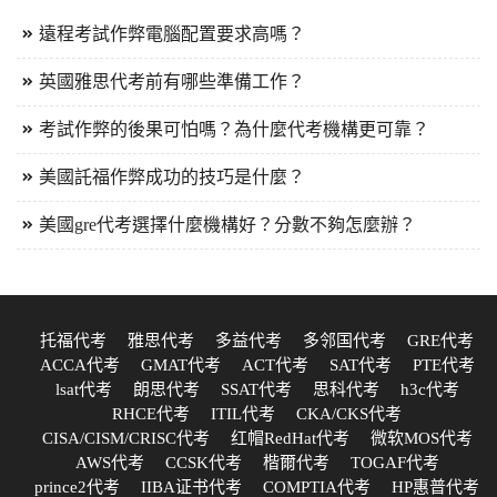
遠程考試作弊電腦配置要求高嗎？
英國雅思代考前有哪些準備工作？
考試作弊的後果可怕嗎？為什麼代考機構更可靠？
美國託福作弊成功的技巧是什麼？
美國gre代考選擇什麼機構好？分數不夠怎麼辦？
托福代考
雅思代考
多益代考
多邻国代考
GRE代考
ACCA代考
GMAT代考
ACT代考
SAT代考
PTE代考
lsat代考
朗思代考
SSAT代考
思科代考
h3c代考
RHCE代考
ITIL代考
CKA/CKS代考
CISA/CISM/CRISC代考
红帽RedHat代考
微软MOS代考
AWS代考
CCSK代考
楷爾代考
TOGAF代考
prince2代考
IIBA证书代考
COMPTIA代考
HP惠普代考