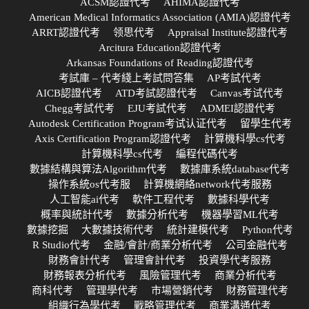
ACSM認證代考
AHIMA認證代考
American Medical Informatics Association (AMIA)認證代考
ARRT認證代考
领思代考
Appraisal Institute認證代考
Arcitura Education認證代考
Arkansas Foundations of Reading認證代考
考試庫 – 代考綫上考試問答集
AP考試代考
AICB認證代考
ATD考試認證代考
Canvas考试代考
Chegg考試代考
EJU考試代考
ADMEI認證代考
Autodesk Certification Program考试认证代考
留學生代考
Axis Certification Program認證代考
計算機科學cs代考
計算機科學cs代考
編程代碼代考
數據結構與算法Algorithm代考
數據庫系統database代考
操作系統os代考服
計算機網絡network代考服務
人工智能ai代考
軟件工程代考
數據科學代考
概率與統計代考
數據分析代考
機器學習ML代考
數據挖掘
大數據技術代考
統計建模代考
Python代考
R Studio代考
金融/會計/商業分析代考
公司金融代考
財務會計代考
管理會計代考
投資學代考服務
財務報表分析代考
風險管理代考
商業分析代考
商科代考
管理學代考
市場營銷代考
財務管理代考
組織行為學代考
戰略管理代考
商業溝通代考