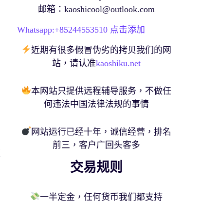
邮箱：
kaoshicool@outlook.com
Whatsapp:+
85244553510
点击添加
近期有很多假冒伪劣的拷贝我们的网
站，请认准
kaoshiku.net
本网站只提供远程辅导服务，不做任
何违法中国法律法规的事情
网站运行已经十年，诚信经营，排名
前三，客户广回头客多
蓋
交易规则
一半定金，任何货币我们都支持
才