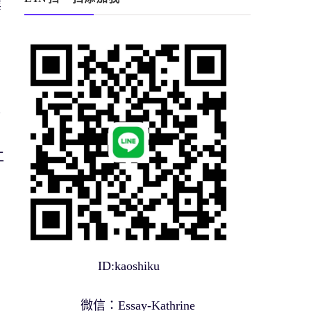
業
。
人
工
。
ID:kaoshiku
微信：Essay-Kathrine