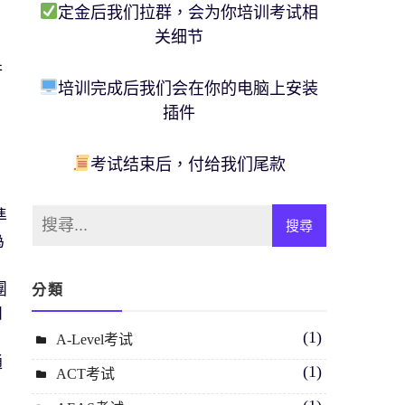
定金后我们拉群，会为你培训考试相
关细节
需
行
培训完成后我们会在你的电脑上安装
插件
考试结束后，付给我们尾款
準
為
團
分類
和
(1)
A-Level考试
通
(1)
ACT考试