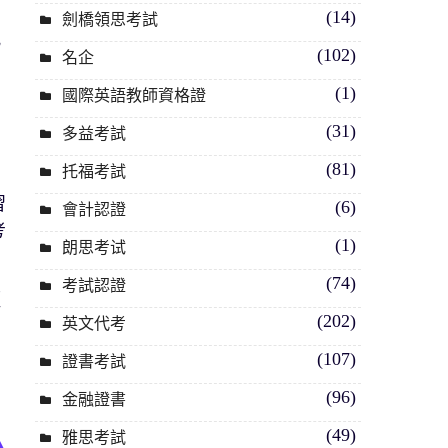
(14)
劍橋領思考試
規
(102)
名企
考
(1)
國際英語教師資格證
(31)
多益考試
，
(81)
托福考試
習
(6)
會計認證
考
(1)
朗思考试
(74)
考試認證
輕
(202)
英文代考
(107)
證書考試
(96)
金融證書
(49)
雅思考試