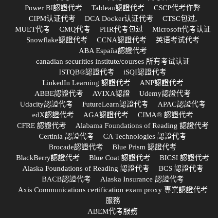
Power BI認證代考
Tableau認證代考
CSCP代考作弊
CIPM认证代考
DCA Docker认证代考
CTSC包过,
MUET代考
CMQ代考
PHR代考包过
Microsoft代考认证
Snowflake認證代考
CCNA認證代考
英语考试代考
ABA España認證代考
canadian securities institute/courses 所有考试认证
ISTQB®認證代考
iSQI認證代考
LinkedIn Learning 認證代考
ANP認證代考
ABBE認證代考
AVIXA認證
Udemy認證代考
Udacity認證代考
FutureLearn認證代考
APAC認證代考
edX認證代考
AGA認證代考
CIMA® 認證代考
CFRE 認證代考
Alabama Foundations of Reading 認證代考
Certinia 認證代考
CA Technologies 認證代考
Brocade認證代考
Blue Prism 認證代考
BlackBerry認證代考
Blue Coat 認證代考
BICSI 認證代考
Alaska Foundations of Reading 認證代考
BCS 認證代考
BACB認證代考
Alaska Insurance 認證代考
Axis Communications certification exam proxy 專業認證代考
服務
ABEM代考服務