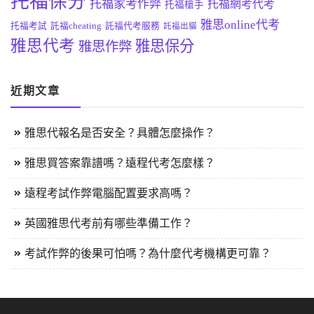
托福保分
托福家考作弊
托福網考代考
托福槍手
雅思online代考
托福考試
託福cheating
託福代考服務
託福出貓
雅思代考
雅思保分
雅思作弊
近期文章
雅思代報名是否安全？具體怎麼操作？
雅思買答案靠譜嗎？遠程代考怎麼樣？
遠程考試作弊電腦配置要求高嗎？
英國雅思代考前有哪些準備工作？
考試作弊的後果可怕嗎？為什麼代考機構更可靠？