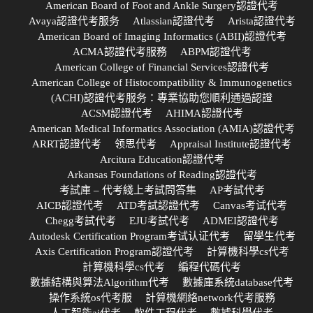
American Board of Foot and Ankle Surgery認證代考
Avaya認證代考服务
Atlassian認證代考
Arista認證代考
American Board of Imaging Informatics (ABII)認證代考
ACMA認證代考服務
ABPM認證代考
American College of Financial Services認證代考
American College of Histocompatibility & Immunogenetics
(ACHI)認證代考服务：專業協助您順利通過認證
ACSM認證代考
AHIMA認證代考
American Medical Informatics Association (AMIA)認證代考
ARRT認證代考
领思代考
Appraisal Institute認證代考
Arcitura Education認證代考
Arkansas Foundations of Reading認證代考
考試庫 – 代考綫上考試問答集
AP考試代考
AICB認證代考
ATD考試認證代考
Canvas考试代考
Chegg考試代考
EJU考試代考
ADMEI認證代考
Autodesk Certification Program考试认证代考
留學生代考
Axis Certification Program認證代考
計算機科學cs代考
計算機科學cs代考
編程代碼代考
數據結構與算法Algorithm代考
數據庫系統database代考
操作系統os代考服
計算機網絡network代考服務