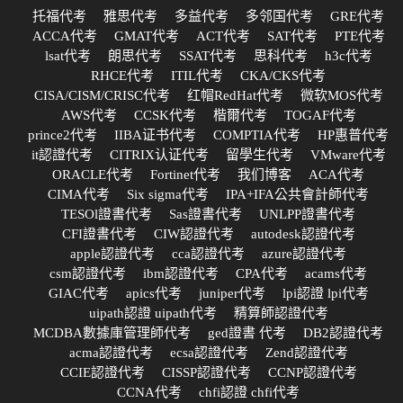
托福代考
雅思代考
多益代考
多邻国代考
GRE代考
ACCA代考
GMAT代考
ACT代考
SAT代考
PTE代考
lsat代考
朗思代考
SSAT代考
思科代考
h3c代考
RHCE代考
ITIL代考
CKA/CKS代考
CISA/CISM/CRISC代考
红帽RedHat代考
微软MOS代考
AWS代考
CCSK代考
楷爾代考
TOGAF代考
prince2代考
IIBA证书代考
COMPTIA代考
HP惠普代考
it認證代考
CITRIX认证代考
留學生代考
VMware代考
ORACLE代考
Fortinet代考
我们博客
ACA代考
CIMA代考
Six sigma代考
IPA+IFA公共會計師代考
TESOl證書代考
Sas證書代考
UNLPP證書代考
CFI證書代考
CIW認證代考
autodesk認證代考
apple認證代考
cca認證代考
azure認證代考
csm認證代考
ibm認證代考
CPA代考
acams代考
GIAC代考
apics代考
juniper代考
lpi認證 lpi代考
uipath認證 uipath代考
精算師認證代考
MCDBA數據庫管理師代考
ged證書 代考
DB2認證代考
acma認證代考
ecsa認證代考
Zend認證代考
CCIE認證代考
CISSP認證代考
CCNP認證代考
CCNA代考
chfi認證 chfi代考