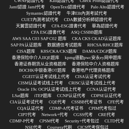
CWNP認證代考
Kali認證代考
Check Point認證代考
Jamf認證 Jamf代考
OpenText認證代考
Palo Alto認證代考
Symantec認證代考
牛津Ellt內測考試代考
CUET內測考試代考
CDA數據分析師認證代考
天翼雲認證代考
CFA-ESG證書代考
華為認證代考
CFA ESG證書代考
ASQ CSSBB题库
AWS SAA C03 SAP C02 题库
CKA CKS CKAD认证题库
SAP PA认证题库
数据通信考试题库
RHCSA/RHCE题库
CISA题库
K8S/CKA/CKS题库
DAMA/CDGP题库
香港保险中介人IIQE题库
kpmg德勤pwc安永ey网申题库
香港证券期货从业资格题库
香港保险中介人资格题库
BOCHK中银香港OT题库
香港地产代理资格题库
CGEIT认证考试线上代考
CISA认证考试代考
CISM认证考试线上代考
CRISC认证考试线上代考
Oracle 19c OCP认证考试线上代考
CCNA认证代考
LSat题库
iTEP题库
CCNP认证代考
CDPSE认证代考
CIA认证考试代考
CQE代考
CSSBB代考证书
CFE代考
CQA认证代考
CDMP-A代考证书
CPIM代考包过
CIPT代考
Network+代考
CGSS代考
CRE代考
CDMP-P代考
CPSM代考
Security+代考包过
CLTD代考
NSE代考
Coursera代刷
CICS代考保包过