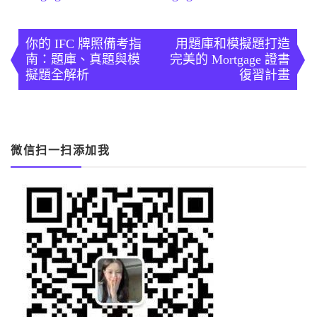
文
章
你的 IFC 牌照備考指
用題庫和模擬題打造
南：題庫、真題與模
完美的 Mortgage 證書
導
擬題全解析
復習計畫
覽
微信扫一扫添加我