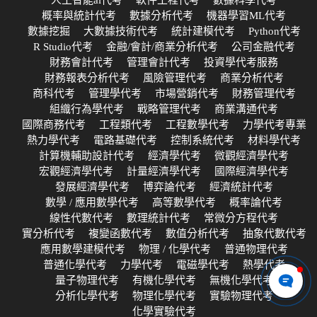
人工智能ai代考
軟件工程代考
數據科學代考
概率與統計代考
數據分析代考
機器學習ML代考
數據挖掘
大數據技術代考
統計建模代考
Python代考
R Studio代考
金融/會計/商業分析代考
公司金融代考
財務會計代考
管理會計代考
投資學代考服務
財務報表分析代考
風險管理代考
商業分析代考
商科代考
管理學代考
市場營銷代考
財務管理代考
組織行為學代考
戰略管理代考
商業溝通代考
國際商務代考
工程類代考
工程數學代考
力學代考專業
熱力學代考
電路基礎代考
控制系統代考
材料學代考
計算機輔助設計代考
經濟學代考
微觀經濟學代考
宏觀經濟學代考
計量經濟學代考
國際經濟學代考
發展經濟學代考
博弈論代考
經濟統計代考
數學 / 應用數學代考
高等數學代考
概率論代考
線性代數代考
數理統計代考
常微分方程代考
實分析代考
複變函數代考
數值分析代考
抽象代數代考
應用數學建模代考
物理 / 化學代考
普通物理代考
普通化學代考
力學代考
電磁學代考
熱學代考
量子物理代考
有機化學代考
無機化學代考
分析化學代考
物理化學代考
實驗物理代考
化學實驗代考