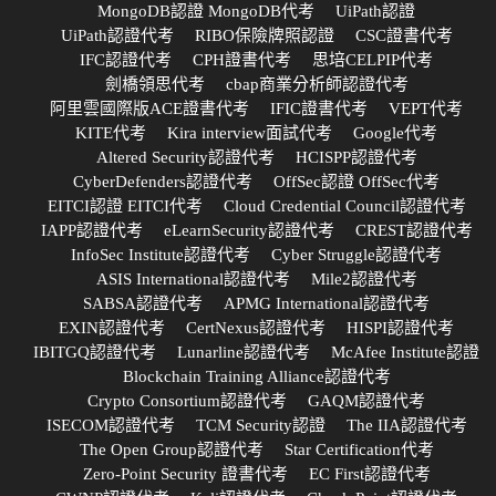
MongoDB認證 MongoDB代考
UiPath認證
UiPath認證代考
RIBO保險牌照認證
CSC證書代考
IFC認證代考
CPH證書代考
思培CELPIP代考
劍橋領思代考
cbap商業分析師認證代考
阿里雲國際版ACE證書代考
IFIC證書代考
VEPT代考
KITE代考
Kira interview面試代考
Google代考
Altered Security認證代考
HCISPP認證代考
CyberDefenders認證代考
OffSec認證 OffSec代考
EITCI認證 EITCI代考
Cloud Credential Council認證代考
IAPP認證代考
eLearnSecurity認證代考
CREST認證代考
InfoSec Institute認證代考
Cyber Struggle認證代考
ASIS International認證代考
Mile2認證代考
SABSA認證代考
APMG International認證代考
EXIN認證代考
CertNexus認證代考
HISPI認證代考
IBITGQ認證代考
Lunarline認證代考
McAfee Institute認證
Blockchain Training Alliance認證代考
Crypto Consortium認證代考
GAQM認證代考
ISECOM認證代考
TCM Security認證
The IIA認證代考
The Open Group認證代考
Star Certification代考
Zero-Point Security 證書代考
EC First認證代考