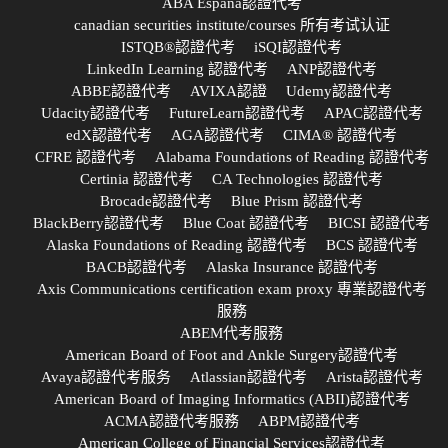
ABA España認證代考
canadian securities institute/courses 所有考试认证
ISTQB®認證代考
iSQI認證代考
LinkedIn Learning 認證代考
ANP認證代考
ABBE認證代考
AVIXA認證
Udemy認證代考
Udacity認證代考
FutureLearn認證代考
APAC認證代考
edX認證代考
AGA認證代考
CIMA® 認證代考
CFRE 認證代考
Alabama Foundations of Reading 認證代考
Certinia 認證代考
CA Technologies 認證代考
Brocade認證代考
Blue Prism 認證代考
BlackBerry認證代考
Blue Coat 認證代考
BICSI 認證代考
Alaska Foundations of Reading 認證代考
BCS 認證代考
BACB認證代考
Alaska Insurance 認證代考
Axis Communications certification exam proxy 專業認證代考
服務
ABEM代考服務
American Board of Foot and Ankle Surgery認證代考
Avaya認證代考服务
Atlassian認證代考
Arista認證代考
American Board of Imaging Informatics (ABII)認證代考
ACMA認證代考服務
ABPM認證代考
American College of Financial Services認證代考