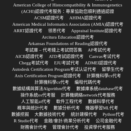
American College of Histocompatibility & Immunogenetics
(ACHI)認證代考服务：專業協助您順利通過認證
ACSM認證代考
AHIMA認證代考
American Medical Informatics Association (AMIA)認證代考
ARRT認證代考
领思代考
Appraisal Institute認證代考
Arcitura Education認證代考
Arkansas Foundations of Reading認證代考
考試庫 – 代考綫上考試問答集
AP考試代考
AICB認證代考
ATD考試認證代考
Canvas考试代考
Chegg考試代考
EJU考試代考
ADMEI認證代考
Autodesk Certification Program考试认证代考
留學生代考
Axis Certification Program認證代考
計算機科學cs代考
計算機科學cs代考
編程代碼代考
數據結構與算法Algorithm代考
數據庫系統database代考
操作系統os代考服
計算機網絡network代考服務
人工智能ai代考
軟件工程代考
數據科學代考
概率與統計代考
數據分析代考
機器學習ML代考
數據挖掘
大數據技術代考
統計建模代考
Python代考
R Studio代考
金融/會計/商業分析代考
公司金融代考
財務會計代考
管理會計代考
投資學代考服務