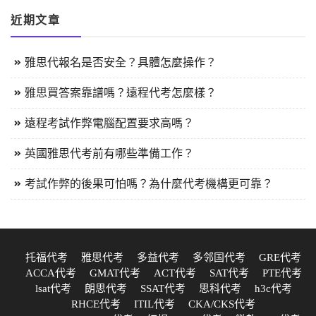
近期文章
雅思代報名是否安全？具體怎麼操作？
雅思買答案靠譜嗎？遠程代考怎麼樣？
遠程考試作弊電腦配置要求高嗎？
英國雅思代考前有哪些準備工作？
考試作弊的後果可怕嗎？為什麼代考機構更可靠？
托福代考
雅思代考
多益代考
多邻国代考
GRE代考
ACCA代考
GMAT代考
ACT代考
SAT代考
PTE代考
lsat代考
朗思代考
SSAT代考
思科代考
h3c代考
RHCE代考
ITIL代考
CKA/CKS代考