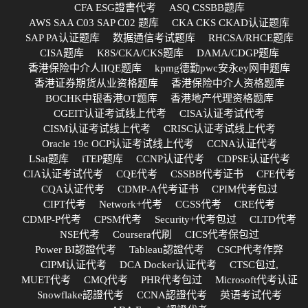
CFA ESG證書代考
ASQ CSSBB题库
AWS SAA C03 SAP C02 题库
CKA CKS CKAD认证题库
SAP PA认证题库
数据通信考试题库
RHCSA/RHCE题库
CISA题库
K8S/CKA/CKS题库
DAMA/CDGP题库
香港保险中介人IIQE题库
kpmg德勤pwc安永ey网申题库
香港证券期货从业资格题库
香港保险中介人资格题库
BOCHK中银香港OT题库
香港地产代理资格题库
CGEIT认证考试线上代考
CISA认证考试代考
CISM认证考试线上代考
CRISC认证考试线上代考
Oracle 19c OCP认证考试线上代考
CCNA认证代考
LSat题库
iTEP题库
CCNP认证代考
CDPSE认证代考
CIA认证考试代考
CQE代考
CSSBB代考证书
CFE代考
CQA认证代考
CDMP-A代考证书
CPIM代考包过
CIPT代考
Network+代考
CGSS代考
CRE代考
CDMP-P代考
CPSM代考
Security+代考包过
CLTD代考
NSE代考
Coursera代刷
CICS代考保包过
Power BI認證代考
Tableau認證代考
CSCP代考作弊
CIPM认证代考
DCA Docker认证代考
CTSC包过,
MUET代考
CMQ代考
PHR代考包过
Microsoft代考认证
Snowflake認證代考
CCNA認證代考
英语考试代考