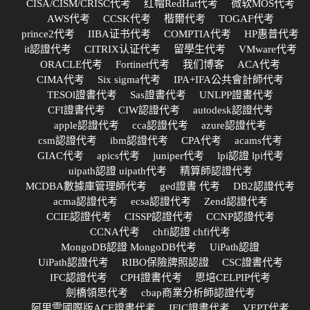
CISA/CISM/CRISC代考
红帽RedHat代考
微软MOS代考
AWS代考
CCSK代考
楷爾代考
TOGAF代考
prince2代考
IIBA证书代考
COMPTIA代考
HP惠普代考
it認證代考
CITRIX认证代考
留學生代考
VMware代考
ORACLE代考
Fortinet代考
我们博客
ACA代考
CIMA代考
Six sigma代考
IPA+IFA公共會計師代考
TESOl證書代考
Sas證書代考
UNLPP證書代考
CFI證書代考
CIW認證代考
autodesk認證代考
apple認證代考
cca認證代考
azure認證代考
csm認證代考
ibm認證代考
CPA代考
acams代考
GIAC代考
apics代考
juniper代考
lpi認證 lpi代考
uipath認證 uipath代考
精算師認證代考
MCDBA數據庫管理師代考
ged證書 代考
DB2認證代考
acma認證代考
ecsa認證代考
Zend認證代考
CCIE認證代考
CISSP認證代考
CCNP認證代考
CCNA代考
chfi認證 chfi代考
MongoDB認證 MongoDB代考
UiPath認證
UiPath認證代考
RIBO保險牌照認證
CSC證書代考
IFC認證代考
CPH證書代考
思培CELPIP代考
劍橋領思代考
cbap商業分析師認證代考
阿里雲國際版ACE證書代考
IFIC證書代考
VEPT代考