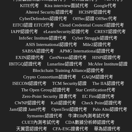
KITE代考
Kira interview面試代考
Google代考
Altered Security認證代考
HCISPP認證代考
CyberDefenders認證代考
OffSec認證 OffSec代考
EITCI認證 EITCI代考
Cloud Credential Council認證代考
IAPP認證代考
eLearnSecurity認證代考
CREST認證代考
InfoSec Institute認證代考
Cyber Struggle認證代考
ASIS International認證代考
Mile2認證代考
SABSA認證代考
APMG International認證代考
EXIN認證代考
CertNexus認證代考
HISPI認證代考
IBITGQ認證代考
Lunarline認證代考
McAfee Institute認證
Blockchain Training Alliance認證代考
Crypto Consortium認證代考
GAQM認證代考
ISECOM認證代考
TCM Security認證
The IIA認證代考
The Open Group認證代考
Star Certification代考
Zero-Point Security 證書代考
EC First認證代考
CWNP認證代考
Kali認證代考
Check Point認證代考
Jamf認證 Jamf代考
OpenText認證代考
Palo Alto認證代考
Symantec認證代考
牛津Ellt內測考試代考
CUET內測考試代考
CDA數據分析師認證代考
天翼雲認證代考
CFA-ESG證書代考
華為認證代考