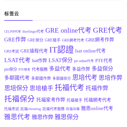
标签云
GRE代考
GRE online代考
duolingo代考
CELPIP代考
GRE作弊
GRE網考作弊
GRE保分
GRE槍手
GRE網考代考
IT認證
lsat online代考
GRE遠程代考
GRE考試
LSAT代考
LSAT保分
lsat作弊
PTE代考
pte online代考
多益代考
多益保分
多益作弊
pte保分
代考服務
PTE替考
思培代考
思培作弊
多鄰國代考
多鄰國作弊
多鄰國保分
托福代考
思培保分
思培槍手
托福作弊
托福保分
托福家考作弊
托福網考代考
托福槍手
雅思online代考
托福考試
託福cheating
託福代考服務
託福出貓
雅思代考
雅思保分
雅思作弊