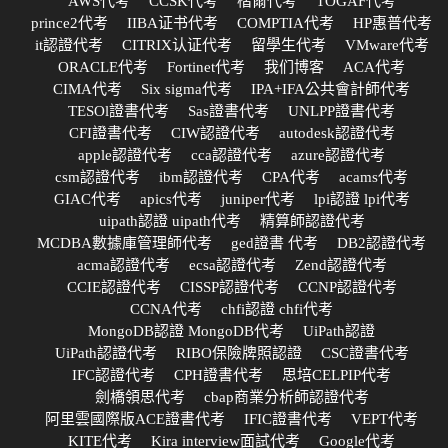
AWS代考
CCSK代考
楷爾代考
TOGAF代考
prince2代考
IIBA证书代考
COMPTIA代考
HP惠普代考
it認證代考
CITRIX认证代考
留學生代考
VMware代考
ORACLE代考
Fortinet代考
我们博客
ACA代考
CIMA代考
Six sigma代考
IPA+IFA公共會計師代考
TESOl證書代考
Sas證書代考
UNLPP證書代考
CFI證書代考
CIW認證代考
autodesk認證代考
apple認證代考
cca認證代考
azure認證代考
csm認證代考
ibm認證代考
CPA代考
acams代考
GIAC代考
apics代考
juniper代考
lpi認證 lpi代考
uipath認證 uipath代考
精算師認證代考
MCDBA數據庫管理師代考
ged證書 代考
DB2認證代考
acma認證代考
ecsa認證代考
Zend認證代考
CCIE認證代考
CISSP認證代考
CCNP認證代考
CCNA代考
chfi認證 chfi代考
MongoDB認證 MongoDB代考
UiPath認證
UiPath認證代考
RIBO保險牌照認證
CSC證書代考
IFC認證代考
CPH證書代考
思培CELPIP代考
劍橋領思代考
cbap商業分析師認證代考
阿里雲國際版ACE證書代考
IFIC證書代考
VEPT代考
KITE代考
Kira interview面試代考
Google代考