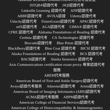
ISTQB®認證代考
iSQI認證代考
LinkedIn Learning 認證代考
ANP認證代考
ABBE認證代考
AVIXA認證
Udemy認證代考
Udacity認證代考
FutureLearn認證代考
APAC認證代考
edX認證代考
AGA認證代考
CIMA® 認證代考
CFRE 認證代考
Alabama Foundations of Reading 認證代考
Certinia 認證代考
CA Technologies 認證代考
Brocade認證代考
Blue Prism 認證代考
BlackBerry認證代考
Blue Coat 認證代考
BICSI 認證代考
Alaska Foundations of Reading 認證代考
BCS 認證代考
BACB認證代考
Alaska Insurance 認證代考
Axis Communications certification exam proxy 專業認證代考
服務
ABEM代考服務
American Board of Foot and Ankle Surgery認證代考
Avaya認證代考服务
Atlassian認證代考
Arista認證代考
American Board of Imaging Informatics (ABII)認證代考
ACMA認證代考服務
ABPM認證代考
American College of Financial Services認證代考
American College of Histocompatibility & Immunogenetics