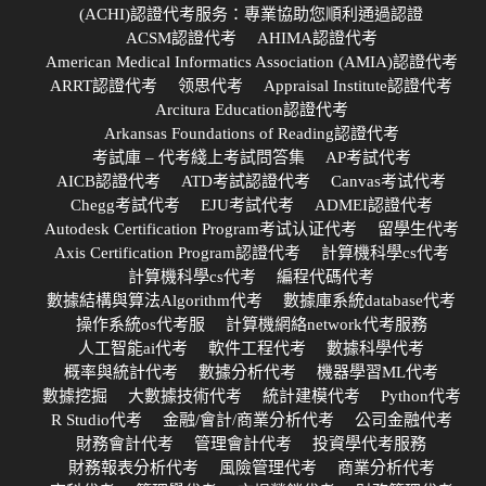
(ACHI)認證代考服务：專業協助您順利通過認證
ACSM認證代考
AHIMA認證代考
American Medical Informatics Association (AMIA)認證代考
ARRT認證代考
领思代考
Appraisal Institute認證代考
Arcitura Education認證代考
Arkansas Foundations of Reading認證代考
考試庫 – 代考綫上考試問答集
AP考試代考
AICB認證代考
ATD考試認證代考
Canvas考试代考
Chegg考試代考
EJU考試代考
ADMEI認證代考
Autodesk Certification Program考试认证代考
留學生代考
Axis Certification Program認證代考
計算機科學cs代考
計算機科學cs代考
編程代碼代考
數據結構與算法Algorithm代考
數據庫系統database代考
操作系統os代考服
計算機網絡network代考服務
人工智能ai代考
軟件工程代考
數據科學代考
概率與統計代考
數據分析代考
機器學習ML代考
數據挖掘
大數據技術代考
統計建模代考
Python代考
R Studio代考
金融/會計/商業分析代考
公司金融代考
財務會計代考
管理會計代考
投資學代考服務
財務報表分析代考
風險管理代考
商業分析代考