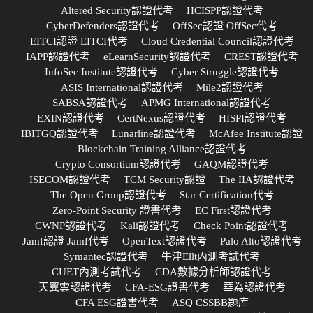
Altered Security認證代考
HCISPP認證代考
CyberDefenders認證代考
OffSec認證 OffSec代考
EITCI認證 EITCI代考
Cloud Credential Council認證代考
IAPP認證代考
eLearnSecurity認證代考
CREST認證代考
InfoSec Institute認證代考
Cyber Struggle認證代考
ASIS International認證代考
Mile2認證代考
SABSA認證代考
APMG International認證代考
EXIN認證代考
CertNexus認證代考
HISPI認證代考
IBITGQ認證代考
Lunarline認證代考
McAfee Institute認證
Blockchain Training Alliance認證代考
Crypto Consortium認證代考
GAQM認證代考
ISECOM認證代考
TCM Security認證
The IIA認證代考
The Open Group認證代考
Star Certification代考
Zero-Point Security 證書代考
EC First認證代考
CWNP認證代考
Kali認證代考
Check Point認證代考
Jamf認證 Jamf代考
OpenText認證代考
Palo Alto認證代考
Symantec認證代考
牛津Ellt內測考試代考
CUET內測考試代考
CDA數據分析師認證代考
天翼雲認證代考
CFA-ESG證書代考
華為認證代考
CFA ESG證書代考
ASQ CSSBB题库