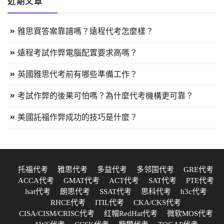
近期文章
雅思買答案靠譜嗎？遠程代考怎麼樣？
遠程考試作弊電腦配置要求高嗎？
英國雅思代考前有哪些準備工作？
考試作弊的後果可怕嗎？為什麼代考機構更可靠？
美國託福作弊成功的技巧是什麼？
托福代考
雅思代考
多益代考
多邻国代考
GRE代考
ACCA代考
GMAT代考
ACT代考
SAT代考
PTE代考
lsat代考
朗思代考
SSAT代考
思科代考
h3c代考
RHCE代考
ITIL代考
CKA/CKS代考
CISA/CISM/CRISC代考
红帽RedHat代考
微软MOS代考