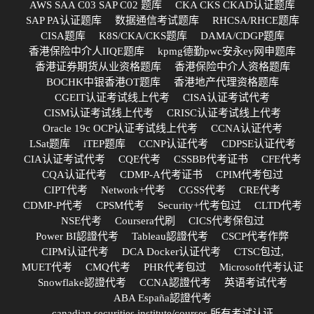
AWS SAA C03 SAP C02 题库
CKA CKS CKAD认证题库
SAP PA认证题库
数据通信考试题库
RHCSA/RHCE题库
CISA题库
K8S/CKA/CKS题库
DAMA/CDGP题库
香港保险中介人IIQE题库
kpmg德勤pwc安永ey网申题库
香港证券期货从业资格题库
香港保险中介人资格题库
BOCHK中银香港OT题库
香港地产代理资格题库
CGEIT认证考试线上代考
CISA认证考试代考
CISM认证考试线上代考
CRISC认证考试线上代考
Oracle 19c OCP认证考试线上代考
CCNA认证代考
LSat题库
iTEP题库
CCNP认证代考
CDPSE认证代考
CIA认证考试代考
CQE代考
CSSBB代考证书
CFE代考
CQA认证代考
CDMP-A代考证书
CPIM代考包过
CIPT代考
Network+代考
CGSS代考
CRE代考
CDMP-P代考
CPSM代考
Security+代考包过
CLTD代考
NSE代考
Coursera代刷
CICS代考保包过
Power BI認證代考
Tableau認證代考
CSCP代考作弊
CIPM认证代考
DCA Docker认证代考
CTSC包过,
MUET代考
CMQ代考
PHR代考包过
Microsoft代考认证
Snowflake認證代考
CCNA認證代考
英语考试代考
ABA España認證代考
canadian securities institute/courses 所有考试认证