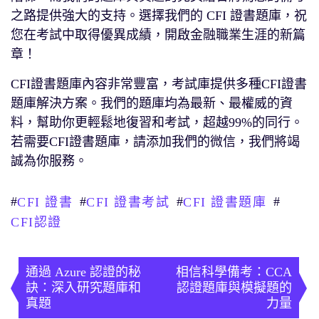
之路提供強大的支持。選擇我們的 CFI 證書題庫，祝
您在考試中取得優異成績，開啟金融職業生涯的新篇
章！
CFI證書題庫內容非常豐富，考試庫提供多種CFI證書
題庫解決方案。我們的題庫均為最新、最權威的資
料，幫助你更輕鬆地復習和考試，超越99%的同行。
若需要CFI證書題庫，請添加我們的微信，我們將竭
誠為你服務。
#
#
#
#
CFI 證書
CFI 證書考試
CFI 證書題庫
CFI認證
文
章
通過 Azure 認證的秘
相信科學備考：CCA
訣：深入研究題庫和
認證題庫與模擬題的
導
真題
力量