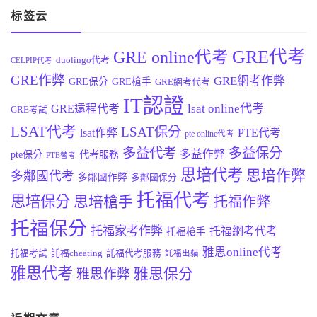
标签云
GRE代考
GRE online代考
duolingo代考
CELPIP代考
GRE作弊
GRE網考作弊
GRE保分
GRE槍手
GRE網考代考
IT認證
lsat online代考
GRE遠程代考
GRE考試
LSAT代考
LSAT保分
lsat作弊
PTE代考
pte online代考
多益代考
多益保分
多益作弊
pte保分
代考服務
PTE替考
思培代考
思培作弊
多鄰國代考
多鄰國作弊
多鄰國保分
托福代考
思培保分
思培槍手
托福作弊
托福保分
托福家考作弊
托福網考代考
托福槍手
雅思online代考
托福考試
託福cheating
託福代考服務
託福出貓
雅思代考
雅思保分
雅思作弊