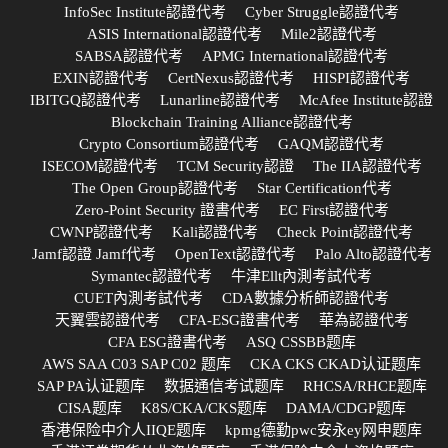
InfoSec Institute認證代考
Cyber Struggle認證代考
ASIS International認證代考
Mile2認證代考
SABSA認證代考
APMG International認證代考
EXIN認證代考
CertNexus認證代考
HISPI認證代考
IBITGQ認證代考
Lunarline認證代考
McAfee Institute認證
Blockchain Training Alliance認證代考
Crypto Consortium認證代考
GAQM認證代考
ISECOM認證代考
TCM Security認證
The IIA認證代考
The Open Group認證代考
Star Certification代考
Zero-Point Security 證書代考
EC First認證代考
CWNP認證代考
Kali認證代考
Check Point認證代考
Jamf認證 Jamf代考
OpenText認證代考
Palo Alto認證代考
Symantec認證代考
牛津Ellt內測考試代考
CUET內測考試代考
CDA數據分析師認證代考
天翼雲認證代考
CFA-ESG證書代考
華為認證代考
CFA ESG證書代考
ASQ CSSBB题库
AWS SAA C03 SAP C02 题库
CKA CKS CKAD认证题库
SAP PA认证题库
数据通信考试题库
RHCSA/RHCE题库
CISA题库
K8S/CKA/CKS题库
DAMA/CDGP题库
香港保险中介人IIQE题库
kpmg德勤pwc安永ey网申题库