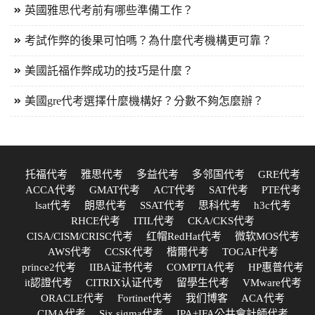
英國雅思代考前有哪些準備工作？
考試作弊的後果可怕嗎？為什麼代考機構更可靠？
美國託福作弊成功的技巧是什麼？
美國gre代考選擇什麼機構好？分數不夠怎麼辦？
托福代考
雅思代考
多益代考
多邻国代考
GRE代考
ACCA代考
GMAT代考
ACT代考
SAT代考
PTE代考
lsat代考
朗思代考
SSAT代考
思科代考
h3c代考
RHCE代考
ITIL代考
CKA/CKS代考
CISA/CISM/CRISC代考
红帽RedHat代考
微软MOS代考
AWS代考
CCSK代考
楷爾代考
TOGAF代考
prince2代考
IIBA证书代考
COMPTIA代考
HP惠普代考
it認證代考
CITRIX认证代考
留學生代考
VMware代考
ORACLE代考
Fortinet代考
我们博客
ACA代考
CIMA代考
Six sigma代考
IPA+IFA公共會計師代考