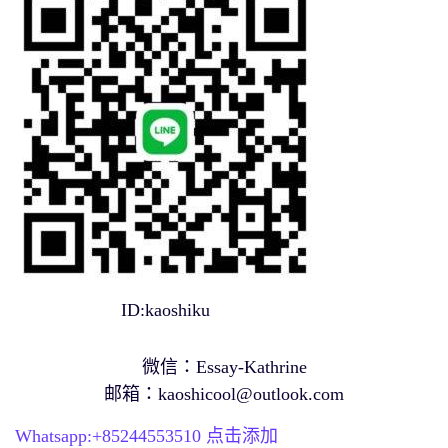
ID:kaoshiku
微信：Essay-Kathrine
邮箱：
kaoshicool@outlook.com
Whatsapp:+
85244553510
点击添加