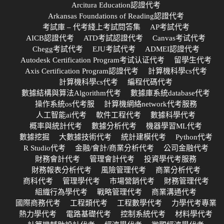
Arcitura Education認證代考
Arkansas Foundations of Reading認證代考
考試庫 – 代考綫上考試問答集
AP考試代考
AICB認證代考
ATD考試認證代考
Canvas考试代考
Chegg考試代考
EJU考試代考
ADMEI認證代考
Autodesk Certification Program考试认证代考
留學生代考
Axis Certification Program認證代考
計算機科學cs代考
計算機科學cs代考
編程代碼代考
數據結構與算法Algorithm代考
數據庫系統database代考
操作系統os代考服
計算機網絡network代考服務
人工智能ai代考
軟件工程代考
數據科學代考
概率與統計代考
數據分析代考
機器學習ML代考
數據挖掘
大數據技術代考
統計建模代考
Python代考
R Studio代考
金融/會計/商業分析代考
公司金融代考
財務會計代考
管理會計代考
投資學代考服務
財務報表分析代考
風險管理代考
商業分析代考
商科代考
管理學代考
市場營銷代考
財務管理代考
組織行為學代考
戰略管理代考
商業溝通代考
國際商務代考
工程類代考
工程數學代考
力學代考專業
熱力學代考
電路基礎代考
控制系統代考
材料學代考