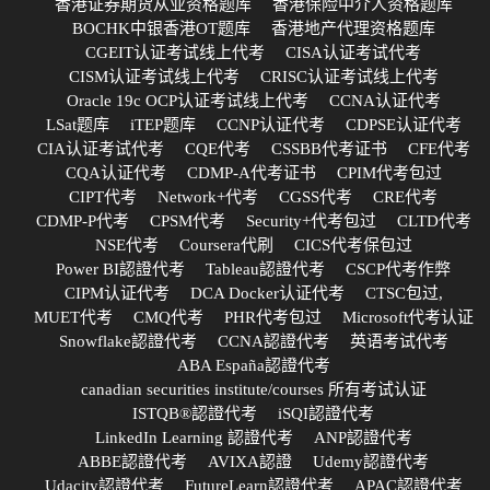
香港证券期货从业资格题库
香港保险中介人资格题库
BOCHK中银香港OT题库
香港地产代理资格题库
CGEIT认证考试线上代考
CISA认证考试代考
CISM认证考试线上代考
CRISC认证考试线上代考
Oracle 19c OCP认证考试线上代考
CCNA认证代考
LSat题库
iTEP题库
CCNP认证代考
CDPSE认证代考
CIA认证考试代考
CQE代考
CSSBB代考证书
CFE代考
CQA认证代考
CDMP-A代考证书
CPIM代考包过
CIPT代考
Network+代考
CGSS代考
CRE代考
CDMP-P代考
CPSM代考
Security+代考包过
CLTD代考
NSE代考
Coursera代刷
CICS代考保包过
Power BI認證代考
Tableau認證代考
CSCP代考作弊
CIPM认证代考
DCA Docker认证代考
CTSC包过,
MUET代考
CMQ代考
PHR代考包过
Microsoft代考认证
Snowflake認證代考
CCNA認證代考
英语考试代考
ABA España認證代考
canadian securities institute/courses 所有考试认证
ISTQB®認證代考
iSQI認證代考
LinkedIn Learning 認證代考
ANP認證代考
ABBE認證代考
AVIXA認證
Udemy認證代考
Udacity認證代考
FutureLearn認證代考
APAC認證代考