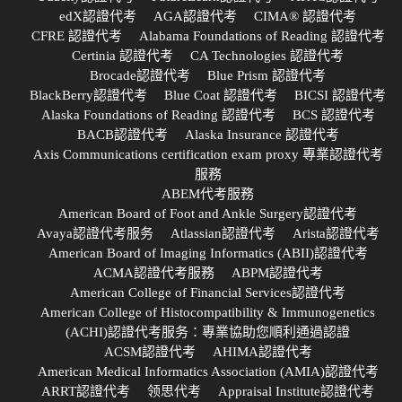
edX認證代考
AGA認證代考
CIMA® 認證代考
CFRE 認證代考
Alabama Foundations of Reading 認證代考
Certinia 認證代考
CA Technologies 認證代考
Brocade認證代考
Blue Prism 認證代考
BlackBerry認證代考
Blue Coat 認證代考
BICSI 認證代考
Alaska Foundations of Reading 認證代考
BCS 認證代考
BACB認證代考
Alaska Insurance 認證代考
Axis Communications certification exam proxy 專業認證代考
服務
ABEM代考服務
American Board of Foot and Ankle Surgery認證代考
Avaya認證代考服务
Atlassian認證代考
Arista認證代考
American Board of Imaging Informatics (ABII)認證代考
ACMA認證代考服務
ABPM認證代考
American College of Financial Services認證代考
American College of Histocompatibility & Immunogenetics
(ACHI)認證代考服务：專業協助您順利通過認證
ACSM認證代考
AHIMA認證代考
American Medical Informatics Association (AMIA)認證代考
ARRT認證代考
领思代考
Appraisal Institute認證代考