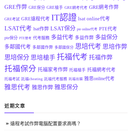
GRE作弊
GRE網考作弊
GRE保分
GRE槍手
GRE網考代考
IT認證
lsat online代考
GRE遠程代考
GRE考試
LSAT代考
LSAT保分
lsat作弊
PTE代考
pte online代考
多益代考
多益保分
多益作弊
pte保分
代考服務
PTE替考
思培代考
思培作弊
多鄰國代考
多鄰國作弊
多鄰國保分
托福代考
思培保分
思培槍手
托福作弊
托福保分
托福家考作弊
托福網考代考
托福槍手
雅思online代考
托福考試
託福cheating
託福代考服務
託福出貓
雅思代考
雅思保分
雅思作弊
近期文章
遠程考試作弊電腦配置要求高嗎？