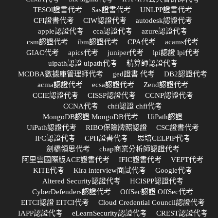
TESOl證書代考
Sas證書代考
UNLPP證書代考
CFI證書代考
CIW認證代考
autodesk認證代考
apple認證代考
cca認證代考
azure認證代考
csm認證代考
ibm認證代考
CPA代考
acams代考
GIAC代考
apics代考
juniper代考
lpi認證 lpi代考
uipath認證 uipath代考
精算師認證代考
MCDBA數據庫管理師代考
ged證書 代考
DB2認證代考
acma認證代考
ecsa認證代考
Zend認證代考
CCIE認證代考
CISSP認證代考
CCNP認證代考
CCNA代考
chfi認證 chfi代考
MongoDB認證 MongoDB代考
UiPath認證
UiPath認證代考
RIBO保險牌照認證
CSC證書代考
IFC認證代考
CPH證書代考
思培CELPIP代考
劍橋領思代考
cbap商業分析師認證代考
阿里雲國際版ACE證書代考
IFIC證書代考
VEPT代考
KITE代考
Kira interview面試代考
Google代考
Altered Security認證代考
HCISPP認證代考
CyberDefenders認證代考
OffSec認證 OffSec代考
EITCI認證 EITCI代考
Cloud Credential Council認證代考
IAPP認證代考
eLearnSecurity認證代考
CREST認證代考