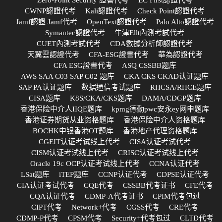
Zero-Point Security 證書代考
EC First認證代考
CWNP認證代考
Kali認證代考
Check Point認證代考
Jamf認證 Jamf代考
OpenText認證代考
Palo Alto認證代考
Symantec認證代考
牛津Ellt內測考試代考
CUET內測考試代考
CDA數據分析師認證代考
天翼雲認證代考
CFA-ESG證書代考
華為認證代考
CFA ESG證書代考
ASQ CSSBB题库
AWS SAA C03 SAP C02 题库
CKA CKS CKAD认证题库
SAP PA认证题库
数据通信考试题库
RHCSA/RHCE题库
CISA题库
K8S/CKA/CKS题库
DAMA/CDGP题库
香港保险中介人IIQE题库
kpmg德勤pwc安永ey网申题库
香港证券期货从业资格题库
香港保险中介人资格题库
BOCHK中银香港OT题库
香港地产代理资格题库
CGEIT认证考试线上代考
CISA认证考试代考
CISM认证考试线上代考
CRISC认证考试线上代考
Oracle 19c OCP认证考试线上代考
CCNA认证代考
LSat题库
iTEP题库
CCNP认证代考
CDPSE认证代考
CIA认证考试代考
CQE代考
CSSBB代考证书
CFE代考
CQA认证代考
CDMP-A代考证书
CPIM代考包过
CIPT代考
Network+代考
CGSS代考
CRE代考
CDMP-P代考
CPSM代考
Security+代考包过
CLTD代考