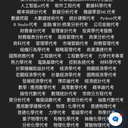
人工智能ai代考
軟件工程代考
數據科學代考
概率與統計代考
數據分析代考
機器學習ML代考
數據挖掘
大數據技術代考
統計建模代考
Python代考
R Studio代考
金融/會計/商業分析代考
公司金融代考
財務會計代考
管理會計代考
投資學代考服務
財務報表分析代考
風險管理代考
商業分析代考
商科代考
管理學代考
市場營銷代考
財務管理代考
組織行為學代考
戰略管理代考
商業溝通代考
國際商務代考
工程類代考
工程數學代考
力學代考專業
熱力學代考
電路基礎代考
控制系統代考
材料學代考
計算機輔助設計代考
經濟學代考
微觀經濟學代考
宏觀經濟學代考
計量經濟學代考
國際經濟學代考
發展經濟學代考
博弈論代考
經濟統計代考
數學 / 應用數學代考
高等數學代考
概率論代考
線性代數代考
數理統計代考
常微分方程代考
實分析代考
複變函數代考
數值分析代考
抽象代數代考
應用數學建模代考
物理 / 化學代考
普通物理代考
普通化學代考
力學代考
電磁學代考
熱學代考
量子物理代考
有機化學代考
無機化學代考
分析化學代考
物理化學代考
實驗物理代考