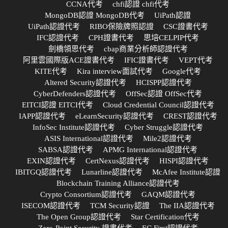
CCNA代考
chfi認證 chfi代考
MongoDB認證 MongoDB代考
UiPath認證
UiPath認證代考
RIBO保險牌照認證
CSC證書代考
IFC認證代考
CPH證書代考
思培CELPIP代考
劍橋領思代考
cbap商業分析師認證代考
阿里雲國際版ACE證書代考
IFIC證書代考
VEPT代考
KITE代考
Kira interview面試代考
Google代考
Altered Security認證代考
HCISPP認證代考
CyberDefenders認證代考
OffSec認證 OffSec代考
EITCI認證 EITCI代考
Cloud Credential Council認證代考
IAPP認證代考
eLearnSecurity認證代考
CREST認證代考
InfoSec Institute認證代考
Cyber Struggle認證代考
ASIS International認證代考
Mile2認證代考
SABSA認證代考
APMG International認證代考
EXIN認證代考
CertNexus認證代考
HISPI認證代考
IBITGQ認證代考
Lunarline認證代考
McAfee Institute認證
Blockchain Training Alliance認證代考
Crypto Consortium認證代考
GAQM認證代考
ISECOM認證代考
TCM Security認證
The IIA認證代考
The Open Group認證代考
Star Certification代考