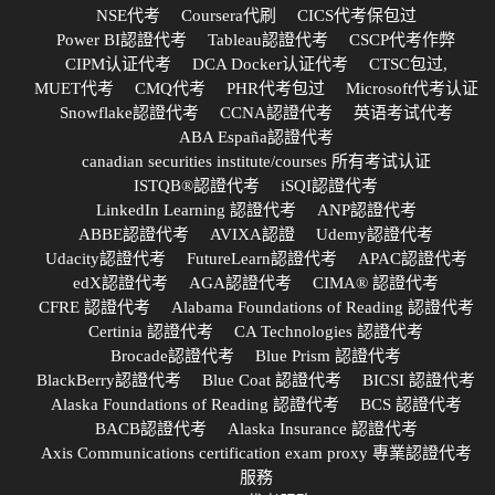
NSE代考
Coursera代刷
CICS代考保包过
Power BI認證代考
Tableau認證代考
CSCP代考作弊
CIPM认证代考
DCA Docker认证代考
CTSC包过,
MUET代考
CMQ代考
PHR代考包过
Microsoft代考认证
Snowflake認證代考
CCNA認證代考
英语考试代考
ABA España認證代考
canadian securities institute/courses 所有考试认证
ISTQB®認證代考
iSQI認證代考
LinkedIn Learning 認證代考
ANP認證代考
ABBE認證代考
AVIXA認證
Udemy認證代考
Udacity認證代考
FutureLearn認證代考
APAC認證代考
edX認證代考
AGA認證代考
CIMA® 認證代考
CFRE 認證代考
Alabama Foundations of Reading 認證代考
Certinia 認證代考
CA Technologies 認證代考
Brocade認證代考
Blue Prism 認證代考
BlackBerry認證代考
Blue Coat 認證代考
BICSI 認證代考
Alaska Foundations of Reading 認證代考
BCS 認證代考
BACB認證代考
Alaska Insurance 認證代考
Axis Communications certification exam proxy 專業認證代考
服務