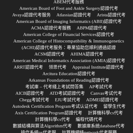
ABEM代考服務
American Board of Foot and Ankle Surgery認證代考
Avaya認證代考服务
Atlassian認證代考
Arista認證代考
American Board of Imaging Informatics (ABII)認證代考
ACMA認證代考服務
ABPM認證代考
American College of Financial Services認證代考
American College of Histocompatibility & Immunogenetics
(ACHI)認證代考服务：專業協助您順利通過認證
ACSM認證代考
AHIMA認證代考
American Medical Informatics Association (AMIA)認證代考
ARRT認證代考
领思代考
Appraisal Institute認證代考
Arcitura Education認證代考
Arkansas Foundations of Reading認證代考
考試庫 – 代考綫上考試問答集
AP考試代考
AICB認證代考
ATD考試認證代考
Canvas考试代考
Chegg考試代考
EJU考試代考
ADMEI認證代考
Autodesk Certification Program考试认证代考
留學生代考
Axis Certification Program認證代考
計算機科學cs代考
計算機科學cs代考
編程代碼代考
數據結構與算法Algorithm代考
數據庫系統database代考
操作系統os代考服
計算機網絡network代考服務