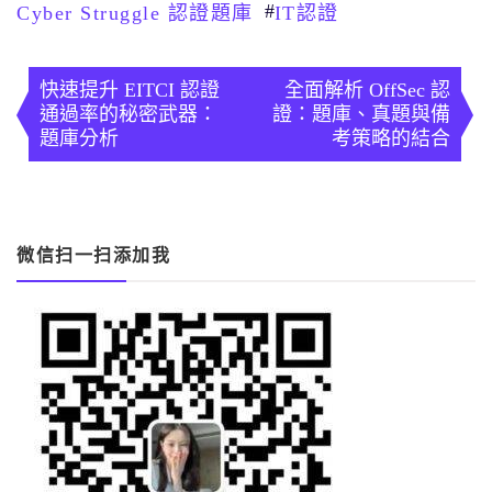
#
Cyber Struggle 認證題庫
IT認證
文
章
快速提升 EITCI 認證
全面解析 OffSec 認
通過率的秘密武器：
證：題庫、真題與備
導
題庫分析
考策略的結合
覽
微信扫一扫添加我