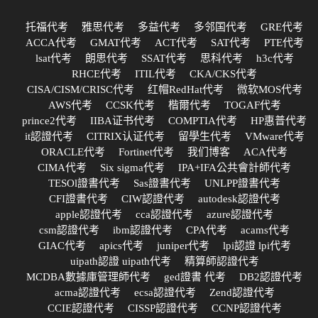
托福代考
雅思代考
多益代考
多邻国代考
GRE代考
ACCA代考
GMAT代考
ACT代考
SAT代考
PTE代考
lsat代考
朗思代考
SSAT代考
思科代考
h3c代考
RHCE代考
ITIL代考
CKA/CKS代考
CISA/CISM/CRISC代考
红帽RedHat代考
微软MOS代考
AWS代考
CCSK代考
楷爾代考
TOGAF代考
prince2代考
IIBA证书代考
COMPTIA代考
HP惠普代考
it認證代考
CITRIX认证代考
留學生代考
VMware代考
ORACLE代考
Fortinet代考
我们博客
ACA代考
CIMA代考
Six sigma代考
IPA+IFA公共會計師代考
TESOl證書代考
Sas證書代考
UNLPP證書代考
CFI證書代考
CIW認證代考
autodesk認證代考
apple認證代考
cca認證代考
azure認證代考
csm認證代考
ibm認證代考
CPA代考
acams代考
GIAC代考
apics代考
juniper代考
lpi認證 lpi代考
uipath認證 uipath代考
精算師認證代考
MCDBA數據庫管理師代考
ged證書 代考
DB2認證代考
acma認證代考
ecsa認證代考
Zend認證代考
CCIE認證代考
CISSP認證代考
CCNP認證代考