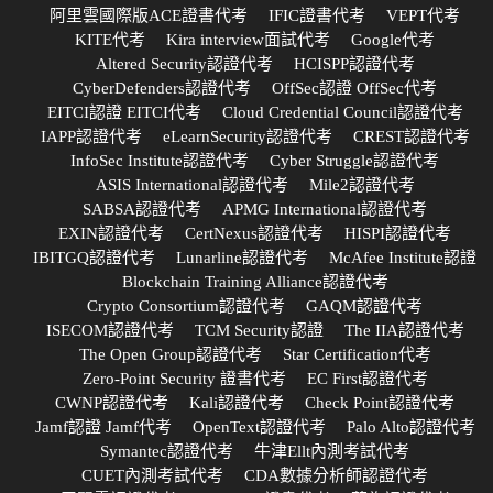
阿里雲國際版ACE證書代考
IFIC證書代考
VEPT代考
KITE代考
Kira interview面試代考
Google代考
Altered Security認證代考
HCISPP認證代考
CyberDefenders認證代考
OffSec認證 OffSec代考
EITCI認證 EITCI代考
Cloud Credential Council認證代考
IAPP認證代考
eLearnSecurity認證代考
CREST認證代考
InfoSec Institute認證代考
Cyber Struggle認證代考
ASIS International認證代考
Mile2認證代考
SABSA認證代考
APMG International認證代考
EXIN認證代考
CertNexus認證代考
HISPI認證代考
IBITGQ認證代考
Lunarline認證代考
McAfee Institute認證
Blockchain Training Alliance認證代考
Crypto Consortium認證代考
GAQM認證代考
ISECOM認證代考
TCM Security認證
The IIA認證代考
The Open Group認證代考
Star Certification代考
Zero-Point Security 證書代考
EC First認證代考
CWNP認證代考
Kali認證代考
Check Point認證代考
Jamf認證 Jamf代考
OpenText認證代考
Palo Alto認證代考
Symantec認證代考
牛津Ellt內測考試代考
CUET內測考試代考
CDA數據分析師認證代考