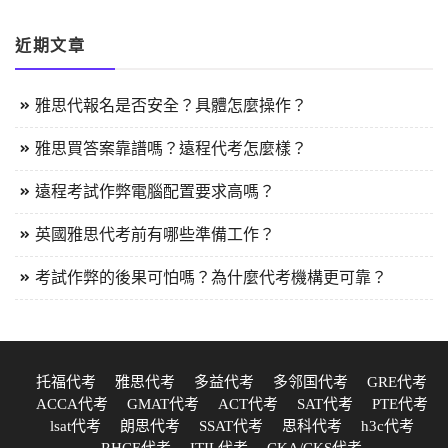
近期文章
雅思代報名是否安全？具體怎麼操作？
雅思買答案靠譜嗎？遠程代考怎麼樣？
遠程考試作弊電腦配置要求高嗎？
英國雅思代考前有哪些準備工作？
考試作弊的後果可怕嗎？為什麼代考機構更可靠？
托福代考
雅思代考
多益代考
多邻国代考
GRE代考
ACCA代考
GMAT代考
ACT代考
SAT代考
PTE代考
lsat代考
朗思代考
SSAT代考
思科代考
h3c代考
RHCE代考
ITIL代考
CKA/CKS代考