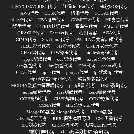
CISA/CISM/CRISC代考
红帽RedHat代考
微软MOS代考
AWS代考
CCSK代考
楷爾代考
TOGAF代考
prince2代考
IIBA证书代考
COMPTIA代考
HP惠普代考
it認證代考
CITRIX认证代考
留學生代考
VMware代考
ORACLE代考
Fortinet代考
我们博客
ACA代考
CIMA代考
Six sigma代考
IPA+IFA公共會計師代考
TESOl證書代考
Sas證書代考
UNLPP證書代考
CFI證書代考
CIW認證代考
autodesk認證代考
apple認證代考
cca認證代考
azure認證代考
csm認證代考
ibm認證代考
CPA代考
acams代考
GIAC代考
apics代考
juniper代考
lpi認證 lpi代考
uipath認證 uipath代考
精算師認證代考
MCDBA數據庫管理師代考
ged證書 代考
DB2認證代考
acma認證代考
ecsa認證代考
Zend認證代考
CCIE認證代考
CISSP認證代考
CCNP認證代考
CCNA代考
chfi認證 chfi代考
MongoDB認證 MongoDB代考
UiPath認證
UiPath認證代考
RIBO保險牌照認證
CSC證書代考
IFC認證代考
CPH證書代考
思培CELPIP代考
劍橋領思代考
cbap商業分析師認證代考