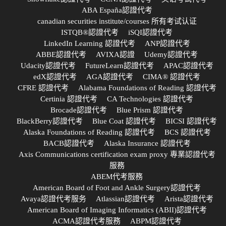
ABA España認證代考
canadian securities institute/courses 所有考试认证
ISTQB®認證代考
iSQI認證代考
LinkedIn Learning 認證代考
ANP認證代考
ABBE認證代考
AVIXA認證
Udemy認證代考
Udacity認證代考
FutureLearn認證代考
APAC認證代考
edX認證代考
AGA認證代考
CIMA® 認證代考
CFRE 認證代考
Alabama Foundations of Reading 認證代考
Certinia 認證代考
CA Technologies 認證代考
Brocade認證代考
Blue Prism 認證代考
BlackBerry認證代考
Blue Coat 認證代考
BICSI 認證代考
Alaska Foundations of Reading 認證代考
BCS 認證代考
BACB認證代考
Alaska Insurance 認證代考
Axis Communications certification exam proxy 專業認證代考
服務
ABEM代考服務
American Board of Foot and Ankle Surgery認證代考
Avaya認證代考服务
Atlassian認證代考
Arista認證代考
American Board of Imaging Informatics (ABII)認證代考
ACMA認證代考服務
ABPM認證代考