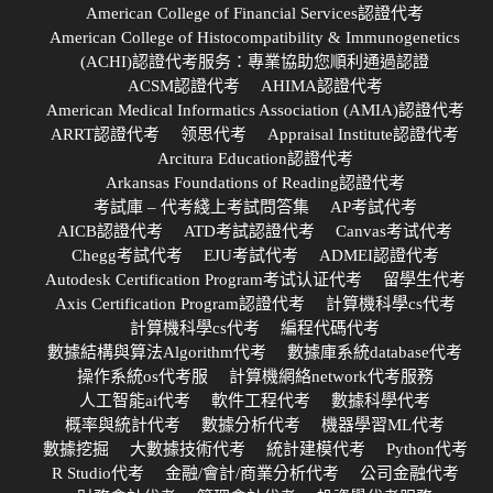
American College of Financial Services認證代考
American College of Histocompatibility & Immunogenetics
(ACHI)認證代考服务：專業協助您順利通過認證
ACSM認證代考
AHIMA認證代考
American Medical Informatics Association (AMIA)認證代考
ARRT認證代考
领思代考
Appraisal Institute認證代考
Arcitura Education認證代考
Arkansas Foundations of Reading認證代考
考試庫 – 代考綫上考試問答集
AP考試代考
AICB認證代考
ATD考試認證代考
Canvas考试代考
Chegg考試代考
EJU考試代考
ADMEI認證代考
Autodesk Certification Program考试认证代考
留學生代考
Axis Certification Program認證代考
計算機科學cs代考
計算機科學cs代考
編程代碼代考
數據結構與算法Algorithm代考
數據庫系統database代考
操作系統os代考服
計算機網絡network代考服務
人工智能ai代考
軟件工程代考
數據科學代考
概率與統計代考
數據分析代考
機器學習ML代考
數據挖掘
大數據技術代考
統計建模代考
Python代考
R Studio代考
金融/會計/商業分析代考
公司金融代考