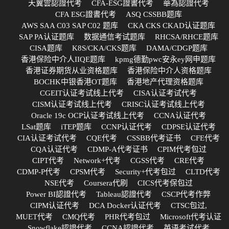
天翼雲認證代考
CFA-ESG證書代考
華為認證代考
CFA ESG證書代考
ASQ CSSBB题库
AWS SAA C03 SAP C02 题库
CKA CKS CKAD认证题库
SAP PA认证题库
数据通信考试题库
RHCSA/RHCE题库
CISA题库
K8S/CKA/CKS题库
DAMA/CDGP题库
香港保险中介人IIQE题库
kpmg德勤pwc安永ey网申题库
香港证券期货从业资格题库
香港保险中介人资格题库
BOCHK中银香港OT题库
香港地产代理资格题库
CGEIT认证考试线上代考
CISA认证考试代考
CISM认证考试线上代考
CRISC认证考试线上代考
Oracle 19c OCP认证考试线上代考
CCNA认证代考
LSat题库
iTEP题库
CCNP认证代考
CDPSE认证代考
CIA认证考试代考
CQE代考
CSSBB代考证书
CFE代考
CQA认证代考
CDMP-A代考证书
CPIM代考包过
CIPT代考
Network+代考
CGSS代考
CRE代考
CDMP-P代考
CPSM代考
Security+代考包过
CLTD代考
NSE代考
Coursera代刷
CICS代考保包过
Power BI認證代考
Tableau認證代考
CSCP代考作弊
CIPM认证代考
DCA Docker认证代考
CTSC包过,
MUET代考
CMQ代考
PHR代考包过
Microsoft代考认证
Snowflake認證代考
CCNA認證代考
英语考试代考