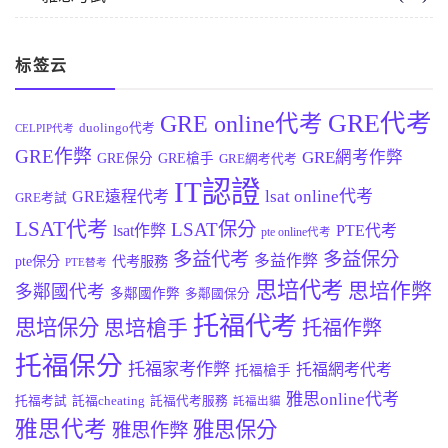
标签云
GRE代考
GRE online代考
duolingo代考
CELPIP代考
GRE作弊
GRE網考作弊
GRE保分
GRE槍手
GRE網考代考
IT認證
lsat online代考
GRE遠程代考
GRE考試
LSAT代考
LSAT保分
lsat作弊
PTE代考
pte online代考
多益代考
多益保分
多益作弊
pte保分
代考服務
PTE替考
思培代考
思培作弊
多鄰國代考
多鄰國作弊
多鄰國保分
托福代考
思培保分
思培槍手
托福作弊
托福保分
托福家考作弊
托福網考代考
托福槍手
雅思online代考
托福考試
託福cheating
託福代考服務
託福出貓
雅思代考
雅思保分
雅思作弊