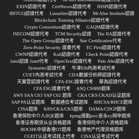
EXIN認證代考
CertNexus認證代考
HISPI認證代考
IBITGQ認證代考
Lunarline認證代考
McAfee Institute認證
Blockchain Training Alliance認證代考
Crypto Consortium認證代考
GAQM認證代考
ISECOM認證代考
TCM Security認證
The IIA認證代考
The Open Group認證代考
Star Certification代考
Zero-Point Security 證書代考
EC First認證代考
CWNP認證代考
Kali認證代考
Check Point認證代考
Jamf認證 Jamf代考
OpenText認證代考
Palo Alto認證代考
Symantec認證代考
牛津Ellt內測考試代考
CUET內測考試代考
CDA數據分析師認證代考
天翼雲認證代考
CFA-ESG證書代考
華為認證代考
CFA ESG證書代考
ASQ CSSBB题库
AWS SAA C03 SAP C02 题库
CKA CKS CKAD认证题库
SAP PA认证题库
数据通信考试题库
RHCSA/RHCE题库
CISA题库
K8S/CKA/CKS题库
DAMA/CDGP题库
香港保险中介人IIQE题库
kpmg德勤pwc安永ey网申题库
香港证券期货从业资格题库
香港保险中介人资格题库
BOCHK中银香港OT题库
香港地产代理资格题库
CGEIT认证考试线上代考
CISA认证考试代考