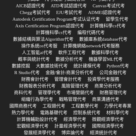
AICB認證代考
ATD考試認證代考
Canvas考试代考
Chegg考試代考
EJU考試代考
ADMEI認證代考
Autodesk Certification Program考试认证代考
留學生代考
Axis Certification Program認證代考
計算機科學cs代考
計算機科學cs代考
編程代碼代考
數據結構與算法Algorithm代考
數據庫系統database代考
操作系統os代考服
計算機網絡network代考服務
人工智能ai代考
軟件工程代考
數據科學代考
概率與統計代考
數據分析代考
機器學習ML代考
數據挖掘
大數據技術代考
統計建模代考
Python代考
R Studio代考
金融/會計/商業分析代考
公司金融代考
財務會計代考
管理會計代考
投資學代考服務
財務報表分析代考
風險管理代考
商業分析代考
商科代考
管理學代考
市場營銷代考
財務管理代考
組織行為學代考
戰略管理代考
商業溝通代考
國際商務代考
工程類代考
工程數學代考
力學代考專業
熱力學代考
電路基礎代考
控制系統代考
材料學代考
計算機輔助設計代考
經濟學代考
微觀經濟學代考
宏觀經濟學代考
計量經濟學代考
國際經濟學代考
發展經濟學代考
博弈論代考
經濟統計代考