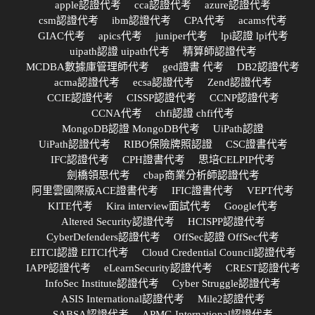
apple認證代考
cca認證代考
azure認證代考
csm認證代考
ibm認證代考
CPA代考
acams代考
GIAC代考
apics代考
juniper代考
lpi認證 lpi代考
uipath認證 uipath代考
精算師認證代考
MCDBA數據庫管理師代考
ged證書 代考
DB2認證代考
acma認證代考
ecsa認證代考
Zend認證代考
CCIE認證代考
CISSP認證代考
CCNP認證代考
CCNA代考
chfi認證 chfi代考
MongoDB認證 MongoDB代考
UiPath認證
UiPath認證代考
RIBO保險牌照認證
CSC證書代考
IFC認證代考
CPH證書代考
思培CELPIP代考
劍橋領思代考
cbap商業分析師認證代考
阿里雲國際版ACE證書代考
IFIC證書代考
VEPT代考
KITE代考
Kira interview面試代考
Google代考
Altered Security認證代考
HCISPP認證代考
CyberDefenders認證代考
OffSec認證 OffSec代考
EITCI認證 EITCI代考
Cloud Credential Council認證代考
IAPP認證代考
eLearnSecurity認證代考
CREST認證代考
InfoSec Institute認證代考
Cyber Struggle認證代考
ASIS International認證代考
Mile2認證代考
SABSA認證代考
APMG International認證代考