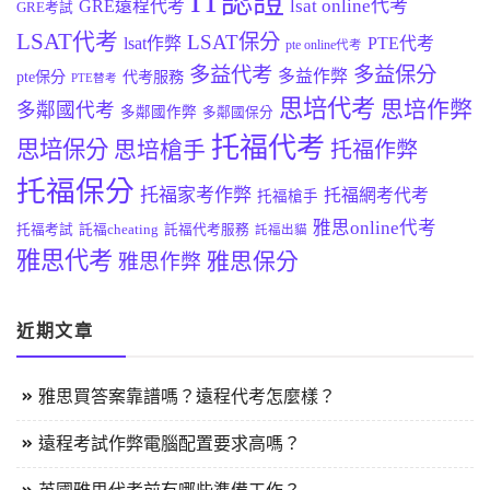
IT認證
lsat online代考
GRE遠程代考
GRE考試
LSAT代考
LSAT保分
lsat作弊
PTE代考
pte online代考
多益代考
多益保分
多益作弊
pte保分
代考服務
PTE替考
思培代考
思培作弊
多鄰國代考
多鄰國作弊
多鄰國保分
托福代考
思培保分
思培槍手
托福作弊
托福保分
托福家考作弊
托福網考代考
托福槍手
雅思online代考
托福考試
託福cheating
託福代考服務
託福出貓
雅思代考
雅思保分
雅思作弊
近期文章
雅思買答案靠譜嗎？遠程代考怎麼樣？
遠程考試作弊電腦配置要求高嗎？