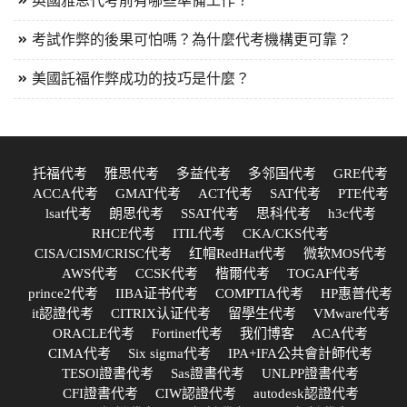
英國雅思代考前有哪些準備工作？
考試作弊的後果可怕嗎？為什麼代考機構更可靠？
美國託福作弊成功的技巧是什麼？
托福代考
雅思代考
多益代考
多邻国代考
GRE代考
ACCA代考
GMAT代考
ACT代考
SAT代考
PTE代考
lsat代考
朗思代考
SSAT代考
思科代考
h3c代考
RHCE代考
ITIL代考
CKA/CKS代考
CISA/CISM/CRISC代考
红帽RedHat代考
微软MOS代考
AWS代考
CCSK代考
楷爾代考
TOGAF代考
prince2代考
IIBA证书代考
COMPTIA代考
HP惠普代考
it認證代考
CITRIX认证代考
留學生代考
VMware代考
ORACLE代考
Fortinet代考
我们博客
ACA代考
CIMA代考
Six sigma代考
IPA+IFA公共會計師代考
TESOl證書代考
Sas證書代考
UNLPP證書代考
CFI證書代考
CIW認證代考
autodesk認證代考