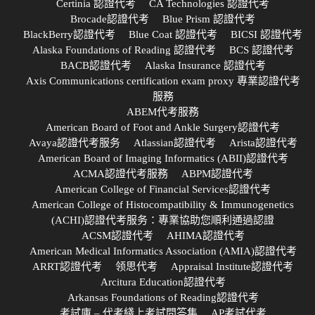
Certinia 認證代考
CA Technologies 認證代考
Brocade認證代考
Blue Prism 認證代考
BlackBerry認證代考
Blue Coat 認證代考
BICSI 認證代考
Alaska Foundations of Reading 認證代考
BCS 認證代考
BACB認證代考
Alaska Insurance 認證代考
Axis Communications certification exam proxy 專業認證代考
服務
ABEM代考服務
American Board of Foot and Ankle Surgery認證代考
Avaya認證代考服务
Atlassian認證代考
Arista認證代考
American Board of Imaging Informatics (ABII)認證代考
ACMA認證代考服務
ABPM認證代考
American College of Financial Services認證代考
American College of Histocompatibility & Immunogenetics
(ACHI)認證代考服务：專業協助您順利通過認證
ACSM認證代考
AHIMA認證代考
American Medical Informatics Association (AMIA)認證代考
ARRT認證代考
领思代考
Appraisal Institute認證代考
Arcitura Education認證代考
Arkansas Foundations of Reading認證代考
考試庫 – 代考綫上考試問答集
AP考試代考