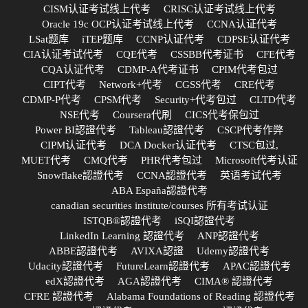
CISM认证考试线上代考
CRISC认证考试线上代考
Oracle 19c OCP认证考试线上代考
CCNA认证代考
LSat题库
iTEP题库
CCNP认证代考
CDPSE认证代考
CIA认证考试代考
CQE代考
CSSBB代考证书
CFE代考
CQA认证代考
CDMP-A代考证书
CPIM代考包过
CIPT代考
Network+代考
CGSS代考
CRE代考
CDMP-P代考
CPSM代考
Security+代考包过
CLTD代考
NSE代考
Coursera代刷
CICS代考保包过
Power BI認證代考
Tableau認證代考
CSCP代考作弊
CIPM认证代考
DCA Docker认证代考
CTSC包过,
MUET代考
CMQ代考
PHR代考包过
Microsoft代考认证
Snowflake認證代考
CCNA認證代考
英语考试代考
ABA España認證代考
canadian securities institute/courses 所有考试认证
ISTQB®認證代考
iSQI認證代考
LinkedIn Learning 認證代考
ANP認證代考
ABBE認證代考
AVIXA認證
Udemy認證代考
Udacity認證代考
FutureLearn認證代考
APAC認證代考
edX認證代考
AGA認證代考
CIMA® 認證代考
CFRE 認證代考
Alabama Foundations of Reading 認證代考