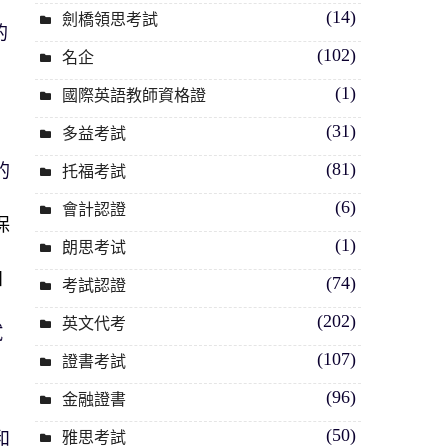
(14)
劍橋領思考試
的
(102)
名企
(1)
國際英語教師資格證
(31)
多益考試
(81)
的
托福考試
(6)
會計認證
保
(1)
朗思考试
知
(74)
考試認證
(202)
英文代考
試
(107)
證書考試
(96)
金融證書
(50)
雅思考試
和