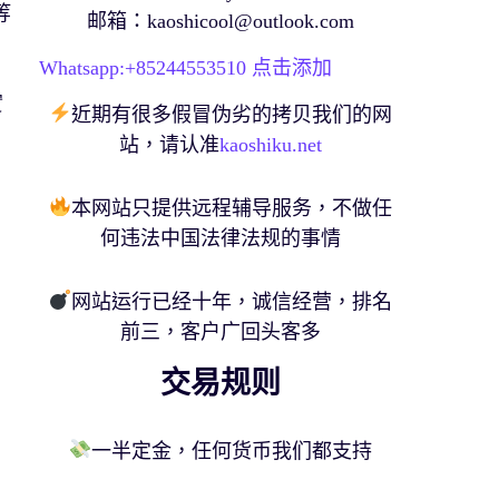
等
邮箱：
kaoshicool@outlook.com
Whatsapp:+
85244553510
点击添加
實
近期有很多假冒伪劣的拷贝我们的网
站，请认准
kaoshiku.net
本网站只提供远程辅导服务，不做任
何违法中国法律法规的事情
网站运行已经十年，诚信经营，排名
前三，客户广回头客多
交易规则
一半定金，任何货币我们都支持