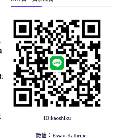
。
競
化
類
ID:kaoshiku
微信：Essay-Kathrine