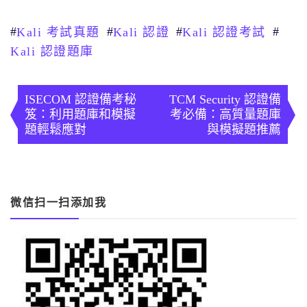
#
#
#
#
Kali 考試真題
Kali 認證
Kali 認證考試
Kali 認證題庫
文
章
ISECOM 認證備考秘
TCM Security 認證備
笈：利用題庫和模擬
考必備：高質量題庫
導
題輕鬆應對
與模擬題推薦
覽
微信扫一扫添加我