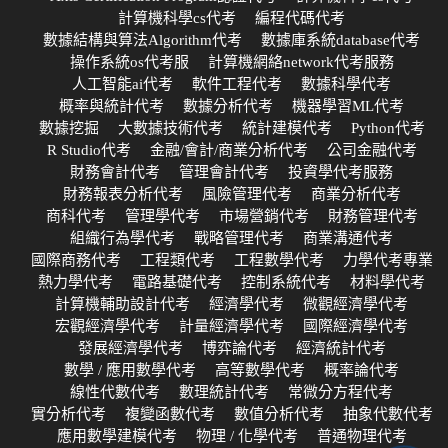
計算機科學cs代考
編程代碼代考
數據結構與算法Algorithm代考
數據庫系統database代考
操作系統os代考服
計算機網絡network代考服務
人工智能ai代考
軟件工程代考
數據科學代考
概率與統計代考
數據分析代考
機器學習ML代考
數據挖掘
大數據技術代考
統計建模代考
Python代考
R Studio代考
金融/會計/商業分析代考
公司金融代考
財務會計代考
管理會計代考
投資學代考服務
財務報表分析代考
風險管理代考
商業分析代考
商科代考
管理學代考
市場營銷代考
財務管理代考
組織行為學代考
戰略管理代考
商業溝通代考
國際商務代考
工程類代考
工程數學代考
力學代考專業
熱力學代考
電路基礎代考
控制系統代考
材料學代考
計算機輔助設計代考
經濟學代考
微觀經濟學代考
宏觀經濟學代考
計量經濟學代考
國際經濟學代考
發展經濟學代考
博弈論代考
經濟統計代考
數學 / 應用數學代考
高等數學代考
概率論代考
線性代數代考
數理統計代考
常微分方程代考
實分析代考
複變函數代考
數值分析代考
抽象代數代考
應用數學建模代考
物理 / 化學代考
普通物理代考