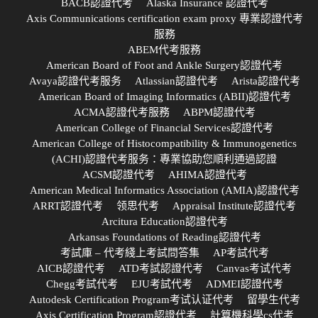
BACB認證代考
Alaska Insurance 認證代考
Axis Communications certification exam proxy 專業認證代考
服務
ABEM代考服務
American Board of Foot and Ankle Surgery認證代考
Avaya認證代考服务
Atlassian認證代考
Arista認證代考
American Board of Imaging Informatics (ABII)認證代考
ACMA認證代考服務
ABPM認證代考
American College of Financial Services認證代考
American College of Histocompatibility & Immunogenetics
(ACHI)認證代考服务：專業協助您順利通過認證
ACSM認證代考
AHIMA認證代考
American Medical Informatics Association (AMIA)認證代考
ARRT認證代考
领思代考
Appraisal Institute認證代考
Arcitura Education認證代考
Arkansas Foundations of Reading認證代考
考試庫 – 代考綫上考試問答集
AP考試代考
AICB認證代考
ATD考試認證代考
Canvas考试代考
Chegg考試代考
EJU考試代考
ADMEI認證代考
Autodesk Certification Program考试认证代考
留學生代考
Axis Certification Program認證代考
計算機科學cs代考