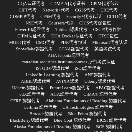
CQA认证代考
CDMP-A代考证书
CPIM代考包过
CIPT代考
Network+代考
CGSS代考
CRE代考
CDMP-P代考
CPSM代考
Security+代考包过
CLTD代考
NSE代考
Coursera代刷
CICS代考保包过
Power BI認證代考
Tableau認證代考
CSCP代考作弊
CIPM认证代考
DCA Docker认证代考
CTSC包过,
MUET代考
CMQ代考
PHR代考包过
Microsoft代考认证
Snowflake認證代考
CCNA認證代考
英语考试代考
ABA España認證代考
canadian securities institute/courses 所有考试认证
ISTQB®認證代考
iSQI認證代考
LinkedIn Learning 認證代考
ANP認證代考
ABBE認證代考
AVIXA認證
Udemy認證代考
Udacity認證代考
FutureLearn認證代考
APAC認證代考
edX認證代考
AGA認證代考
CIMA® 認證代考
CFRE 認證代考
Alabama Foundations of Reading 認證代考
Certinia 認證代考
CA Technologies 認證代考
Brocade認證代考
Blue Prism 認證代考
BlackBerry認證代考
Blue Coat 認證代考
BICSI 認證代考
Alaska Foundations of Reading 認證代考
BCS 認證代考