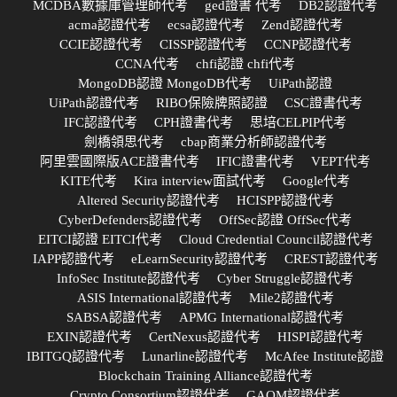
MCDBA數據庫管理師代考
ged證書 代考
DB2認證代考
acma認證代考
ecsa認證代考
Zend認證代考
CCIE認證代考
CISSP認證代考
CCNP認證代考
CCNA代考
chfi認證 chfi代考
MongoDB認證 MongoDB代考
UiPath認證
UiPath認證代考
RIBO保險牌照認證
CSC證書代考
IFC認證代考
CPH證書代考
思培CELPIP代考
劍橋領思代考
cbap商業分析師認證代考
阿里雲國際版ACE證書代考
IFIC證書代考
VEPT代考
KITE代考
Kira interview面試代考
Google代考
Altered Security認證代考
HCISPP認證代考
CyberDefenders認證代考
OffSec認證 OffSec代考
EITCI認證 EITCI代考
Cloud Credential Council認證代考
IAPP認證代考
eLearnSecurity認證代考
CREST認證代考
InfoSec Institute認證代考
Cyber Struggle認證代考
ASIS International認證代考
Mile2認證代考
SABSA認證代考
APMG International認證代考
EXIN認證代考
CertNexus認證代考
HISPI認證代考
IBITGQ認證代考
Lunarline認證代考
McAfee Institute認證
Blockchain Training Alliance認證代考
Crypto Consortium認證代考
GAQM認證代考