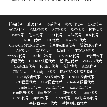
托福代考
雅思代考
多益代考
多邻国代考
GRE代考
ACCA代考
GMAT代考
ACT代考
SAT代考
PTE代考
lsat代考
朗思代考
SSAT代考
思科代考
h3c代考
RHCE代考
ITIL代考
CKA/CKS代考
CISA/CISM/CRISC代考
红帽RedHat代考
微软MOS代考
AWS代考
CCSK代考
楷爾代考
TOGAF代考
prince2代考
IIBA证书代考
COMPTIA代考
HP惠普代考
it認證代考
CITRIX认证代考
留學生代考
VMware代考
ORACLE代考
Fortinet代考
我们博客
ACA代考
CIMA代考
Six sigma代考
IPA+IFA公共會計師代考
TESOl證書代考
Sas證書代考
UNLPP證書代考
CFI證書代考
CIW認證代考
autodesk認證代考
apple認證代考
cca認證代考
azure認證代考
csm認證代考
ibm認證代考
CPA代考
acams代考
GIAC代考
apics代考
juniper代考
lpi認證 lpi代考
uipath認證 uipath代考
精算師認證代考