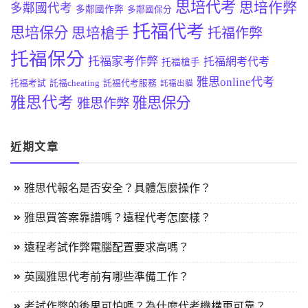
思培代考
思培作弊
多鄰國代考
多鄰國作弊
多鄰國保分
托福代考
思培保分
思培槍手
托福作弊
托福保分
托福家考作弊
托福網考代考
托福槍手
雅思online代考
托福考試
託福cheating
託福代考服務
託福出貓
雅思代考
雅思保分
雅思作弊
近期文章
雅思代報名是否安全？具體怎麼操作？
雅思買答案靠譜嗎？遠程代考怎麼樣？
遠程考試作弊電腦配置要求高嗎？
英國雅思代考前有哪些準備工作？
考試作弊的後果可怕嗎？為什麼代考機構更可靠？