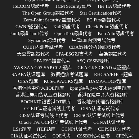
ISECOM認證代考
TCM Security認證
The IIA認證代考
The Open Group認證代考
Star Certification代考
Zero-Point Security 證書代考
EC First認證代考
CWNP認證代考
Kali認證代考
Check Point認證代考
Jamf認證 Jamf代考
OpenText認證代考
Palo Alto認證代考
Symantec認證代考
牛津Ellt內測考試代考
CUET內測考試代考
CDA數據分析師認證代考
天翼雲認證代考
CFA-ESG證書代考
華為認證代考
CFA ESG證書代考
ASQ CSSBB题库
AWS SAA C03 SAP C02 题库
CKA CKS CKAD认证题库
SAP PA认证题库
数据通信考试题库
RHCSA/RHCE题库
CISA题库
K8S/CKA/CKS题库
DAMA/CDGP题库
香港保险中介人IIQE题库
kpmg德勤pwc安永ey网申题库
香港证券期货从业资格题库
香港保险中介人资格题库
BOCHK中银香港OT题库
香港地产代理资格题库
CGEIT认证考试线上代考
CISA认证考试代考
CISM认证考试线上代考
CRISC认证考试线上代考
Oracle 19c OCP认证考试线上代考
CCNA认证代考
LSat题库
iTEP题库
CCNP认证代考
CDPSE认证代考
CIA认证考试代考
CQE代考
CSSBB代考证书
CFE代考