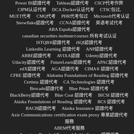
Power BI認證代考
Tableau認證代考
CSCP代考作弊
CIPM认证代考
DCA Docker认证代考
CTSC包过,
MUET代考
CMQ代考
PHR代考包过
Microsoft代考认证
Snowflake認證代考
CCNA認證代考
英语考试代考
ABA España認證代考
canadian securities institute/courses 所有考试认证
ISTQB®認證代考
iSQI認證代考
LinkedIn Learning 認證代考
ANP認證代考
ABBE認證代考
AVIXA認證
Udemy認證代考
Udacity認證代考
FutureLearn認證代考
APAC認證代考
edX認證代考
AGA認證代考
CIMA® 認證代考
CFRE 認證代考
Alabama Foundations of Reading 認證代考
Certinia 認證代考
CA Technologies 認證代考
Brocade認證代考
Blue Prism 認證代考
BlackBerry認證代考
Blue Coat 認證代考
BICSI 認證代考
Alaska Foundations of Reading 認證代考
BCS 認證代考
BACB認證代考
Alaska Insurance 認證代考
Axis Communications certification exam proxy 專業認證代考
服務
ABEM代考服務