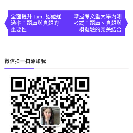
文
章
全面提升 Jamf 認證通
掌握考文垂大學內測
過率：題庫與真題的
考試：題庫、真題與
導
重要性
模擬題的完美結合
覽
微信扫一扫添加我