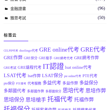
(96)
金融證書
(50)
雅思考試
标签云
GRE代考
GRE online代考
duolingo代考
CELPIP代考
GRE作弊
GRE網考作弊
GRE保分
GRE槍手
GRE網考代考
IT認證
lsat online代考
GRE遠程代考
GRE考試
LSAT代考
LSAT保分
lsat作弊
PTE代考
pte online代考
多益代考
多益保分
多益作弊
pte保分
代考服務
PTE替考
思培代考
思培作弊
多鄰國代考
多鄰國作弊
多鄰國保分
托福代考
思培保分
思培槍手
托福作弊
托福保分
托福家考作弊
托福網考代考