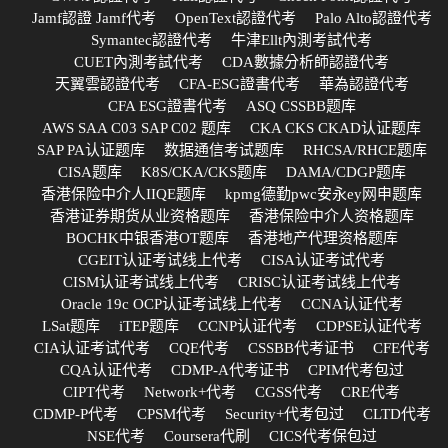
Jamf認證 Jamf代考
OpenText認證代考
Palo Alto認證代考
Symantec認證代考
牛津Ellt內測考試代考
CUET內測考試代考
CDA數據分析師認證代考
天翼雲認證代考
CFA-ESG證書代考
華為認證代考
CFA ESG證書代考
ASQ CSSBB题库
AWS SAA C03 SAP C02 题库
CKA CKS CKAD认证题库
SAP PA认证题库
数据通信考试题库
RHCSA/RHCE题库
CISA题库
K8S/CKA/CKS题库
DAMA/CDGP题库
香港保险中介人IIQE题库
kpmg德勤pwc安永ey网申题库
香港证券期货从业资格题库
香港保险中介人资格题库
BOCHK中银香港OT题库
香港地产代理资格题库
CGEIT认证考试线上代考
CISA认证考试代考
CISM认证考试线上代考
CRISC认证考试线上代考
Oracle 19c OCP认证考试线上代考
CCNA认证代考
LSat题库
iTEP题库
CCNP认证代考
CDPSE认证代考
CIA认证考试代考
CQE代考
CSSBB代考证书
CFE代考
CQA认证代考
CDMP-A代考证书
CPIM代考包过
CIPT代考
Network+代考
CGSS代考
CRE代考
CDMP-P代考
CPSM代考
Security+代考包过
CLTD代考
NSE代考
Coursera代刷
CICS代考保包过