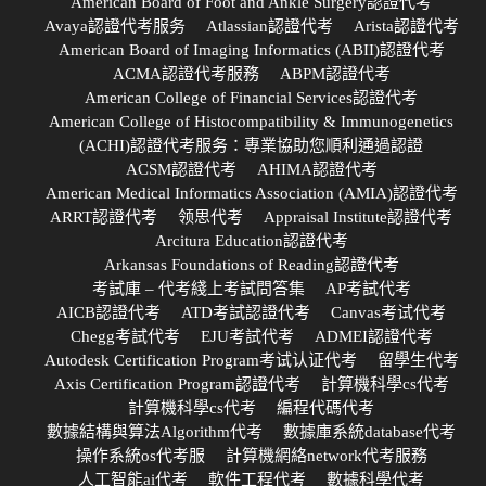
American Board of Foot and Ankle Surgery認證代考
Avaya認證代考服务
Atlassian認證代考
Arista認證代考
American Board of Imaging Informatics (ABII)認證代考
ACMA認證代考服務
ABPM認證代考
American College of Financial Services認證代考
American College of Histocompatibility & Immunogenetics
(ACHI)認證代考服务：專業協助您順利通過認證
ACSM認證代考
AHIMA認證代考
American Medical Informatics Association (AMIA)認證代考
ARRT認證代考
领思代考
Appraisal Institute認證代考
Arcitura Education認證代考
Arkansas Foundations of Reading認證代考
考試庫 – 代考綫上考試問答集
AP考試代考
AICB認證代考
ATD考試認證代考
Canvas考试代考
Chegg考試代考
EJU考試代考
ADMEI認證代考
Autodesk Certification Program考试认证代考
留學生代考
Axis Certification Program認證代考
計算機科學cs代考
計算機科學cs代考
編程代碼代考
數據結構與算法Algorithm代考
數據庫系統database代考
操作系統os代考服
計算機網絡network代考服務
人工智能ai代考
軟件工程代考
數據科學代考