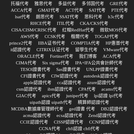
托福代考
雅思代考
多益代考
多邻国代考
GRE代考
ACCA代考
GMAT代考
ACT代考
SAT代考
PTE代考
lsat代考
朗思代考
SSAT代考
思科代考
h3c代考
RHCE代考
ITIL代考
CKA/CKS代考
CISA/CISM/CRISC代考
红帽RedHat代考
微软MOS代考
AWS代考
CCSK代考
楷爾代考
TOGAF代考
prince2代考
IIBA证书代考
COMPTIA代考
HP惠普代考
it認證代考
CITRIX认证代考
留學生代考
VMware代考
ORACLE代考
Fortinet代考
我们博客
ACA代考
CIMA代考
Six sigma代考
IPA+IFA公共會計師代考
TESOl證書代考
Sas證書代考
UNLPP證書代考
CFI證書代考
CIW認證代考
autodesk認證代考
apple認證代考
cca認證代考
azure認證代考
csm認證代考
ibm認證代考
CPA代考
acams代考
GIAC代考
apics代考
juniper代考
lpi認證 lpi代考
uipath認證 uipath代考
精算師認證代考
MCDBA數據庫管理師代考
ged證書 代考
DB2認證代考
acma認證代考
ecsa認證代考
Zend認證代考
CCIE認證代考
CISSP認證代考
CCNP認證代考
CCNA代考
chfi認證 chfi代考