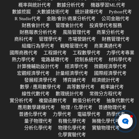
概率與統計代考
數據分析代考
機器學習ML代考
數據挖掘
大數據技術代考
統計建模代考
Python代考
R Studio代考
金融/會計/商業分析代考
公司金融代考
財務會計代考
管理會計代考
投資學代考服務
財務報表分析代考
風險管理代考
商業分析代考
商科代考
管理學代考
市場營銷代考
財務管理代考
組織行為學代考
戰略管理代考
商業溝通代考
國際商務代考
工程類代考
工程數學代考
力學代考專業
熱力學代考
電路基礎代考
控制系統代考
材料學代考
計算機輔助設計代考
經濟學代考
微觀經濟學代考
宏觀經濟學代考
計量經濟學代考
國際經濟學代考
發展經濟學代考
博弈論代考
經濟統計代考
數學 / 應用數學代考
高等數學代考
概率論代考
線性代數代考
數理統計代考
常微分方程代考
實分析代考
複變函數代考
數值分析代考
抽象代數代考
應用數學建模代考
物理 / 化學代考
普通物理代考
普通化學代考
力學代考
電磁學代考
熱學代考
量子物理代考
有機化學代考
無機化學代考
分析化學代考
物理化學代考
實驗物理代考
化學實驗代考