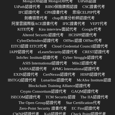
MongoDB認證 MongoDB代考
UiPath認證
UiPath認證代考
RIBO保險牌照認證
CSC證書代考
IFC認證代考
CPH證書代考
思培CELPIP代考
劍橋領思代考
cbap商業分析師認證代考
阿里雲國際版ACE證書代考
IFIC證書代考
VEPT代考
KITE代考
Kira interview面試代考
Google代考
Altered Security認證代考
HCISPP認證代考
CyberDefenders認證代考
OffSec認證 OffSec代考
EITCI認證 EITCI代考
Cloud Credential Council認證代考
IAPP認證代考
eLearnSecurity認證代考
CREST認證代考
InfoSec Institute認證代考
Cyber Struggle認證代考
ASIS International認證代考
Mile2認證代考
SABSA認證代考
APMG International認證代考
EXIN認證代考
CertNexus認證代考
HISPI認證代考
IBITGQ認證代考
Lunarline認證代考
McAfee Institute認證
Blockchain Training Alliance認證代考
Crypto Consortium認證代考
GAQM認證代考
ISECOM認證代考
TCM Security認證
The IIA認證代考
The Open Group認證代考
Star Certification代考
Zero-Point Security 證書代考
EC First認證代考
CWNP認證代考
Kali認證代考
Check Point認證代考